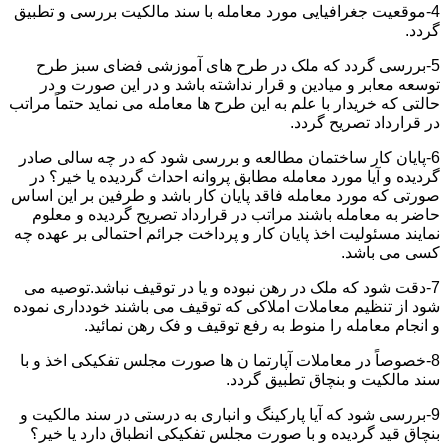
4-موقعیت جغرافیایی مورد معامله با سند مالکیت بررسی و تطبیق
گردد.
5-بررسی گردد که ملک در طرح های آموزشی فضای سبز طرح
توسعه معابر و میادین و قرار نداشته باشد و در این صورت و در
حالتی که خریدار با علم به این طرح ها معامله می نماید حتماً مراتب
در قرارداد تصریح گردد.
6-پایان کار ساختمان مطالعه و بررسی شود که در چه سالی صادر
گردیده و آیا مورد معامله مطابق پروانه احداث گردیده یا خیر؟ در
صورتی که مورد معامله فاقد پایان کار باشد و طرفین بر این اساس
حاضر به معامله باشند مراتب در قرارداد تصریح گردیده و معلوم
نمایند مسئولیت اخذ پایان کار و پرداخت جرائم احتمالی بر عهده چه
کسی می باشد.
7-دقت شود که ملک در رهن نبوده و یا در توقیف نباشد.توصیه می
شود از تنظیم معاملات املاکی که توقیف می باشند خودداری نموده
و انجام معامله را منوط به رفع توقیف و فک رهن نمائید.
8-خصوصاً در معاملات آپارتما ن ها صورت مجلس تفکیکی اخذ و با
سند مالکیت و بنچاق تطبیق گردد.
9-بررسی شود که آیا پارکینگ و انباری به درستی در سند مالکیت و
بنچاق قید گردیده و با صورت مجلس تفکیکی انطباق دارد یا خیر؟