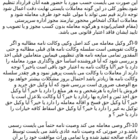
این صورت می بایست حسب مورد با حضور همه آنان قرارداد تنظیم
شود.بطور کلی در این گونه معاملات بایستی نهایت دقت اعمال شود
توجه دارند قیم نمی تواند با مولی علیه خود طرف معامله شود و
معاملات املاک اشخاص محجور نیازمند مجوز اداره سرپرستی
(مقام قضایی)بوده و هرگونه معامله بدون کسب مجوز و یا تصویب و
تایید ایشان فاقد اعتبار قانونی می باشد.
9-اگر وکیل معامله می کند اصل وکپی وکالت نامه مطالبه و اگر
وکالت تفویضی است سلسله وکالت نامه های قبلی مطالبه و حتی
المقدور تمامی مبایعه نامه های تنظیمی فیمابین متعاملین قبلی اخذ
و بررسی شود که آیا فروشنده اساساً حق واگذاری مورد معامله را
دارد یا خیر؟آیا وکالت نامه به اعتبار خود باقی است یاخیر؟ توجه
دارند از معاملات با وکالت می بایست پرهیز نمود و هر چقدر سلسله
وکالت نامه ها زیادتر باشد احتمال بروز مشکلات بیشتر خواهد بود
مع الوصف ضروری است بررسی شود که آیا وکیل حق خرید و
فروش یا اجاره با هرشخص و به هر مبلغ را دارد یا خیر؟ آیا وکیل
حق اخذ ثمن و اجاره بها رادارد یا خیر؟ آیا وکالت بلاعزل است یا
خیر؟ آیا وکیل حق فسخ و اقاله معامله را دارد یا خیر؟ آیا وکیل حق
توکیل به غیر را دارد یا خیر؟ آیا وکیل حق اسقاط کافه خیارات را
دارد یا خیر ؟ و
10-اگر وصی معامله می کند وصیت نامه حتماً می بایست رسمی
باشد.و در صورتی که وصیت نامه عادی باشد می بایست توسط
دادگاه صالحه تنفیذ شده و یا تمامی وراث موافقت خود را بر آن