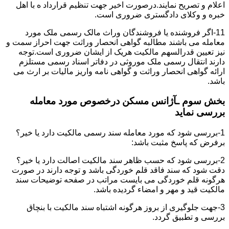
اعلام و تصریح نمایند.درصورت اخیر جهت تنظیم قرارداد ه با اهل
خبره و وکلای دادگستری ضروری است.
11-اگر فروشنده یا فروشندگان وراث مالک رسمی ملک مورد
معامله می باشند مطالبه گواهی انحصار وراثت جهت احراز سمت و
نیز تعیین قدرالسهم مالکیت هریک از ایشان ضروری است.توجه
دارند انتقال رسمی ملک موروثی در دفاتر اسناد رسمی مستلزم
ارائه گواهی انحصار وراثت و گواهی نامه واریز مالیات بر ارث می
باشد.
بخش سوم ـآژانس مسکن درخصوص مورد معامله
بررسی نماید
1-بررسی شود که مورد معامله سند رسمی مالکیت دارد یا خیر؟
برفرض که پاسخ مثبت باشد:
2-بررسی شود که حسب ظاهر سند مالکیت اصالت دارد یا خیر؟
دقت شود که سند فاقد قلم خوردگی باشد و توجه دارند در صورت
هرگونه قلم خوردگی می بایست مراتب در صفحه توضیحات سند
مالکیت قید و مهر و امضاء گردیده باشد.
3-جهت جلوگیری از بروز هرگونه اشتباه سند مالکیت با بنچاق
بررسی و تطبیق گردد.