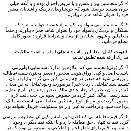
4-اگر متعاملین پیر و مسن و یا مریض احوال بوده و یا آنکه خیلی
جوان هستند خواسته شود که خویشاوندان نزدیک و آشنایان معتبر
خود را بعنوان شاهد همراه بیاورند.
5-اگر متعاملین بی سواد و یا کم سواد هستند خواسته شود که
بستگان و نزدیکان باسواد خود را بعنوان شاهد همراه بیاورند و حتماً
متعاملین و شهود ایشان را از مفاد و شرایط قرارداد بطور کامل
مطلع فرمائید.
6-هویت کامل متعاملین و اسناد سجلی آنها را با اسناد مالکیت و
مدارک ارائه شده تطبیق نمائید.
7-اگر (ولی)معامله می کند علاوه بر مدارک شناسایی (ولی)می
بایست اصل و کپی اوراق هویت محجور (صغیر مجنون سفیه)مطالبه
و بررسی شود که صغیر در چه زمانی کبیر می گردد و آیا با زمان
تنظیم سند تداخلی دارد یا خیر؟ درصورت وجود تداخل به این معنی
که در زمان تنظیم قرارداد عادی مالک صغیر بوده و در تاریخ تنظیم
سند رسمی مالک کبیر گردد در خصوص نحوه پرداخت دقت لازم
معمول گردیده و پس از بلوغ رشد ثمن معامله می بایست به مالک
پرداخت شود و پرداخت به غیر او رافع مسئولیت خریدار نخواهد بود.
8-اگر قیم معامله می کند اصل قیم نامه و کپی آن مطالبه و بررسی
گردد قیم به تنهایی حق معامله دارد و یا اینکه قیم دیگری وجود
داشته و یا قیم دارای ناظر اعم از اطلاعی و استصوابی بوده که در