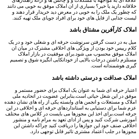
علاقه ای به مواجهه با مشکلات و و چالش ها و ارائه راهکارهای
خلاقانه دارید یا خیر؟ بسیاری از ان املاک موفق به خوبی می دانند
که چطور یک ملک را به خوبی در معرض دید خریدار قرار دهند و
لیست جذابی از فایل های خود برای افراد جویای ملک تهیه کنند.
املاک کارآفرین مشتاق باشد
میل به در دست گرفتن سرنوشت حرفه ای و شغلی خود و در یک
کلام رییس خود بودن از ویژگی های اخلاقی مشترک در میان ان
املاک موفق محسوب می شود.برای موفقیت در بازار املاک
مستلزم داشتن درجات بالایی از خوداتکایی انگیزه شوق و تصمیم
گیری هوشمندانه است.
املاک صداقت و درستی داشته باشد
اعتبار حرفه ای شما به عنوان یک املاک برای حضور مستمر و
موفق در این شغل حیاتی است.بنابراین عضویت در اتحادیه ملی
املاک و مستغلات و انجمن های وابسته یکی از راه های نشان دهنده
عزم شما برای دستیابی به استانداردهای حرفه ای و اخلاقی در این
حرفه است.برای اخذ این مجوزها می بایست در کلاس های مختلف
آموزشی شرکت کنید و پس از ادای تعهد به مرام نامه و منشور
اخلاقی صنف خود این جوازها را دریافت کنید چراکه داشتن این
مجوزها در جلب اعتماد مشتری تاثیر قابل توجهی دارد.