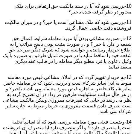
10-بررسی شود که آیا در سند مالکیت حق ارتفاقی برای ملک
مجاور در نظر گرفته شده یاخیر؟
11-بررسی شود که ملک مشاعی است یا خیر؟ و در میزان مالکیت
فروشنده دقت خاصی اعمال گردد.
12-در صورت مشاعی بودن آیا مورد معامله شرایط اعمال حق
شفعه را دارد یا خیر ؟ و در صورت مثبت بودن پاسخ مراتب را به
اطلاع خریدار رسانیده و خواسته شود که شریک دیگر صراحتاً حق
شفعه خود را ساقط نماید یا در صورت تمایل طرفین و ضمن ه با یک
وکیل دعاوی یا فرد مطلع دیگر معامله را در قالب عقد دیگری
منعقد نمائید.
13-به خریدار تفهیم گردد که در املاک مشاعی قبض مورد معامله
منوط به اذن سایر شرکاء است و بررسی شود که در معامله حاضر
سایر شرکاء حاضر به اجازه قبض مورد معامله می باشند یاخیر؟ و
در هر حال مراتب مسئولیت طرفین قرارداد در آن تصریح گردد به
نظر می رسد در جایی که تصرفات مفروزی ولیکن مالکیت مشاعی
است تصرف دادن قسمت مفروزی به خریدار منوط به اجازه سایر
شرکاء نمی باشد.
14-وضعیت فعلی مورد معامله بررسی شود که آیا اساساً تخلیه
است یا متصرف دارد ؟ و اگر متصرف دارد آیا متصرف آن فروشنده
است یا ثالث؟ و اگر ثالث است آیا مستاجر است یا غیر آن از قبیل