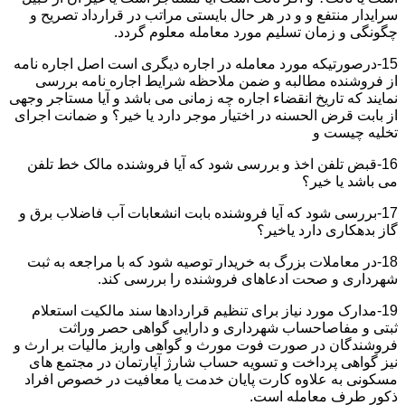
سرایدار منتفع و و در هر حال بایستی مراتب در قرارداد تصریح و
چگونگی و زمان تسلیم مورد معامله معلوم گردد.
15-درصورتیکه مورد معامله در اجاره دیگری است اصل اجاره نامه
از فروشنده مطالبه و ضمن ملاحظه شرایط اجاره نامه بررسی
نمایند که تاریخ انقضاء اجاره چه زمانی می باشد و آیا مستاجر وجهی
از بابت قرض الحسنه در اختیار موجر دارد یا خیر؟ و ضمانت اجرای
تخلیه چیست و
16-قبض تلفن اخذ و بررسی شود که آیا فروشنده مالک خط تلفن
می باشد یا خیر؟
17-بررسی شود که آیا فروشنده بابت انشعابات آب فاضلاب برق و
گاز بدهکاری دارد یاخیر؟
18-در معاملات بزرگ به خریدار توصیه شود که با مراجعه به ثبت
شهرداری و صحت ادعاهای فروشنده را بررسی کند.
19-مدارک مورد نیاز برای تنظیم قراردادها سند مالکیت استعلام
ثبتی و مفاصاحساب شهرداری و دارایی گواهی حصر وراثت
فروشندگان در صورت فوت مورث و گواهی واریز مالیات بر ارث و
نیز گواهی پرداخت و تسویه حساب شارژ آپارتمان در مجتمع های
مسکونی به علاوه کارت پایان خدمت یا معافیت در خصوص افراد
ذکور طرف معامله است.