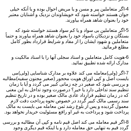
4-اگر متعاملین پیر و مسن و یا مریض احوال بوده و یا آنکه خیلی
جوان هستند خواسته شود که خویشاوندان نزدیک و آشنایان معتبر
خود را بعنوان شاهد همراه بیاورند.
5-اگر متعاملین بی سواد و یا کم سواد هستند خواسته شود که
بستگان و نزدیکان باسواد خود را بعنوان شاهد همراه بیاورند و حتماً
متعاملین و شهود ایشان را از مفاد و شرایط قرارداد بطور کامل
مطلع فرمائید.
6-هویت کامل متعاملین و اسناد سجلی آنها را با اسناد مالکیت و
مدارک ارائه شده تطبیق نمائید.
7-اگر (ولی)معامله می کند علاوه بر مدارک شناسایی (ولی)می
بایست اصل و کپی اوراق هویت محجور (صغیر مجنون سفیه)مطالبه
و بررسی شود که صغیر در چه زمانی کبیر می گردد و آیا با زمان
تنظیم سند تداخلی دارد یا خیر؟ درصورت وجود تداخل به این معنی
که در زمان تنظیم قرارداد عادی مالک صغیر بوده و در تاریخ تنظیم
سند رسمی مالک کبیر گردد در خصوص نحوه پرداخت دقت لازم
معمول گردیده و پس از بلوغ رشد ثمن معامله می بایست به مالک
پرداخت شود و پرداخت به غیر او رافع مسئولیت خریدار نخواهد بود.
8-اگر قیم معامله می کند اصل قیم نامه و کپی آن مطالبه و بررسی
گردد قیم به تنهایی حق معامله دارد و یا اینکه قیم دیگری وجود