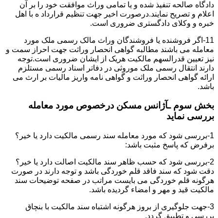
دادگاه صالحه تنفیذ شده و یا تمامی وراث موافقت خود را بر آن
اعلام و تصریح نمایند.درصورت اخیر جهت تنظیم قرارداد ه با اهل
خبره و وکلای دادگستری ضروری است.
11-اگر فروشنده یا فروشندگان وراث مالک رسمی ملک مورد
معامله می باشند مطالبه گواهی انحصار وراثت جهت احراز سمت و
نیز تعیین قدرالسهم مالکیت هریک از ایشان ضروری است.توجه
دارند انتقال رسمی ملک موروثی در دفاتر اسناد رسمی مستلزم
ارائه گواهی انحصار وراثت و گواهی نامه واریز مالیات بر ارث می
باشد.
بخش سوم ـآژانس مسکن درخصوص مورد معامله
بررسی نماید
1-بررسی شود که مورد معامله سند رسمی مالکیت دارد یا خیر؟
برفرض که پاسخ مثبت باشد:
2-بررسی شود که حسب ظاهر سند مالکیت اصالت دارد یا خیر؟
دقت شود که سند فاقد قلم خوردگی باشد و توجه دارند در صورت
هرگونه قلم خوردگی می بایست مراتب در صفحه توضیحات سند
مالکیت قید و مهر و امضاء گردیده باشد.
3-جهت جلوگیری از بروز هرگونه اشتباه سند مالکیت با بنچاق
بررسی و تطبیق گردد.