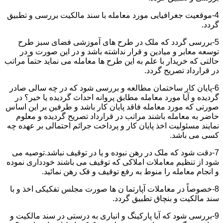
4-موقعیت جغرافیایی مورد معامله با سند مالکیت بررسی و تطبیق
گردد.
5-بررسی گردد که ملک در طرح های آموزشی فضای سبز طرح
توسعه معابر و میادین و قرار نداشته باشد و در این صورت و در
حالتی که خریدار با علم به این طرح ها معامله می نماید حتماً مراتب
در قرارداد تصریح گردد.
6-پایان کار ساختمان مطالعه و بررسی شود که در چه سالی صادر
گردیده و آیا مورد معامله مطابق پروانه احداث گردیده یا خیر؟ در
صورتی که مورد معامله فاقد پایان کار باشد و طرفین بر این اساس
حاضر به معامله باشند مراتب در قرارداد تصریح گردیده و معلوم
نمایند مسئولیت اخذ پایان کار و پرداخت جرائم احتمالی بر عهده چه
کسی می باشد.
7-دقت شود که ملک در رهن نبوده و یا در توقیف نباشد.توصیه می
شود از تنظیم معاملات املاکی که توقیف می باشند خودداری نموده
و انجام معامله را منوط به رفع توقیف و فک رهن نمائید.
8-خصوصاً در معاملات آپارتما ن ها صورت مجلس تفکیکی اخذ و با
سند مالکیت و بنچاق تطبیق گردد.
9-بررسی شود که آیا پارکینگ و انباری به درستی در سند مالکیت و