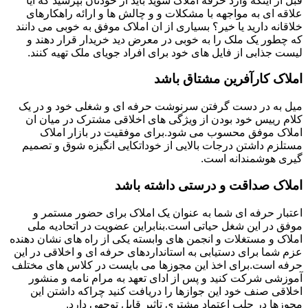
قبل از اینکه وارد حرفه املاک شوید باید از خودتان بپرسید که آیا
علاقه ای به مواجهه با مشکلات و و چالش ها و ارائه راهکارهای
خلاقانه دارید یا خیر؟ بسیاری از ان املاک موفق به خوبی می دانند
که چطور یک ملک را به خوبی در معرض دید خریدار قرار دهند و
لیست جذابی از فایل های خود برای افراد جویای ملک تهیه کنند.
املاک کارآفرین مشتاق باشد
میل به در دست گرفتن سرنوشت حرفه ای و شغلی خود و در یک
کلام رییس خود بودن از ویژگی های اخلاقی مشترک در میان ان
املاک موفق محسوب می شود.برای موفقیت در بازار املاک
مستلزم داشتن درجات بالایی از خوداتکایی انگیزه شوق و تصمیم
گیری هوشمندانه است.
املاک صداقت و درستی داشته باشد
اعتبار حرفه ای شما به عنوان یک املاک برای حضور مستمر و
موفق در این شغل حیاتی است.بنابراین عضویت در اتحادیه ملی
املاک و مستغلات و انجمن های وابسته یکی از راه های نشان دهنده
عزم شما برای دستیابی به استانداردهای حرفه ای و اخلاقی در این
حرفه است.برای اخذ این مجوزها می بایست در کلاس های مختلف
آموزشی شرکت کنید و پس از ادای تعهد به مرام نامه و منشور
اخلاقی صنف خود این جوازها را دریافت کنید چراکه داشتن این
مجوزها در جلب اعتماد مشتری تاثیر قابل توجهی دارد.