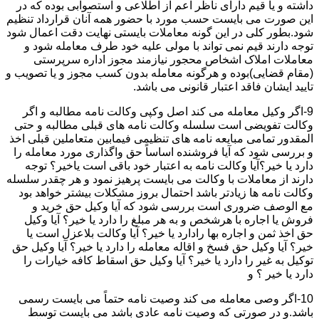
داشته و یا قیم دارای ناظر اعم از اطلاعی و استصوابی بوده که در
این صورت می بایست حسب مورد با حضور همه آنان قرارداد تنظیم
شود.بطور کلی در این گونه معاملات بایستی نهایت دقت اعمال شود
توجه دارند قیم نمی تواند با مولی علیه خود طرف معامله شود و
معاملات املاک اشخاص محجور نیازمند مجوز اداره سرپرستی
(مقام قضایی)بوده و هرگونه معامله بدون کسب مجوز و یا تصویب و
تایید ایشان فاقد اعتبار قانونی می باشد.
9-اگر وکیل معامله می کند اصل وکپی وکالت نامه مطالبه و اگر
وکالت تفویضی است سلسله وکالت نامه های قبلی مطالبه و حتی
المقدور تمامی مبایعه نامه های تنظیمی فیمابین متعاملین قبلی اخذ
و بررسی شود که آیا فروشنده اساساً حق واگذاری مورد معامله را
دارد یا خیر؟آیا وکالت نامه به اعتبار خود باقی است یاخیر؟ توجه
دارند از معاملات با وکالت می بایست پرهیز نمود و هر چقدر سلسله
وکالت نامه ها زیادتر باشد احتمال بروز مشکلات بیشتر خواهد بود
مع الوصف ضروری است بررسی شود که آیا وکیل حق خرید و
فروش یا اجاره با هرشخص و به هر مبلغ را دارد یا خیر؟ آیا وکیل
حق اخذ ثمن و اجاره بها رادارد یا خیر؟ آیا وکالت بلاعزل است یا
خیر؟ آیا وکیل حق فسخ و اقاله معامله را دارد یا خیر؟ آیا وکیل حق
توکیل به غیر را دارد یا خیر؟ آیا وکیل حق اسقاط کافه خیارات را
دارد یا خیر ؟ و
10-اگر وصی معامله می کند وصیت نامه حتماً می بایست رسمی
باشد.و در صورتی که وصیت نامه عادی باشد می بایست توسط