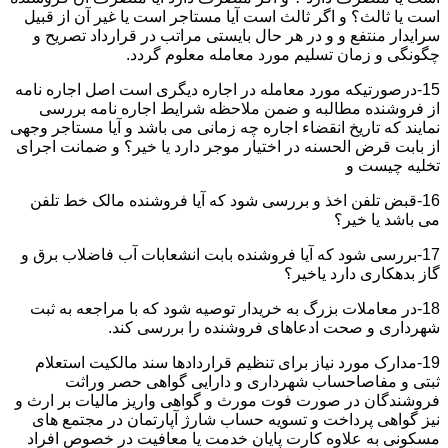
است یا ثالث؟ و اگر ثالث است آیا مستاجر است یا غیر آن از قبیل
سرایدار منتفع و و در هر حال بایستی مراتب در قرارداد تصریح و
چگونگی و زمان تسلیم مورد معامله معلوم گردد.
15-درصورتیکه مورد معامله در اجاره دیگری است اصل اجاره نامه
از فروشنده مطالبه و ضمن ملاحظه شرایط اجاره نامه بررسی
نمایند که تاریخ انقضاء اجاره چه زمانی می باشد و آیا مستاجر وجهی
از بابت قرض الحسنه در اختیار موجر دارد یا خیر؟ و ضمانت اجرای
تخلیه چیست و
16-قبض تلفن اخذ و بررسی شود که آیا فروشنده مالک خط تلفن
می باشد یا خیر؟
17-بررسی شود که آیا فروشنده بابت انشعابات آب فاضلاب برق و
گاز بدهکاری دارد یاخیر؟
18-در معاملات بزرگ به خریدار توصیه شود که با مراجعه به ثبت
شهرداری و صحت ادعاهای فروشنده را بررسی کند.
19-مدارک مورد نیاز برای تنظیم قراردادها سند مالکیت استعلام
ثبتی و مفاصاحساب شهرداری و دارایی گواهی حصر وراثت
فروشندگان در صورت فوت مورث و گواهی واریز مالیات بر ارث و
نیز گواهی پرداخت و تسویه حساب شارژ آپارتمان در مجتمع های
مسکونی به علاوه کارت پایان خدمت یا معافیت در خصوص افراد