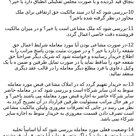
بنچاق قید گردیده و با صورت مجلس تفکیکی انطباق دارد یا خیر؟
10-بررسی شود که آیا در سند مالکیت حق ارتفاقی برای ملک
مجاور در نظر گرفته شده یاخیر؟
11-بررسی شود که ملک مشاعی است یا خیر؟ و در میزان مالکیت
فروشنده دقت خاصی اعمال گردد.
12-در صورت مشاعی بودن آیا مورد معامله شرایط اعمال حق
شفعه را دارد یا خیر ؟ و در صورت مثبت بودن پاسخ مراتب را به
اطلاع خریدار رسانیده و خواسته شود که شریک دیگر صراحتاً حق
شفعه خود را ساقط نماید یا در صورت تمایل طرفین و ضمن ه با یک
وکیل دعاوی یا فرد مطلع دیگر معامله را در قالب عقد دیگری
منعقد نمائید.
13-به خریدار تفهیم گردد که در املاک مشاعی قبض مورد معامله
منوط به اذن سایر شرکاء است و بررسی شود که در معامله حاضر
سایر شرکاء حاضر به اجازه قبض مورد معامله می باشند یاخیر؟ و
در هر حال مراتب مسئولیت طرفین قرارداد در آن تصریح گردد به
نظر می رسد در جایی که تصرفات مفروزی ولیکن مالکیت مشاعی
است تصرف دادن قسمت مفروزی به خریدار منوط به اجازه سایر
شرکاء نمی باشد.
14-وضعیت فعلی مورد معامله بررسی شود که آیا اساساً تخلیه
است یا متصرف دارد ؟ و اگر متصرف دارد آیا متصرف آن فروشنده