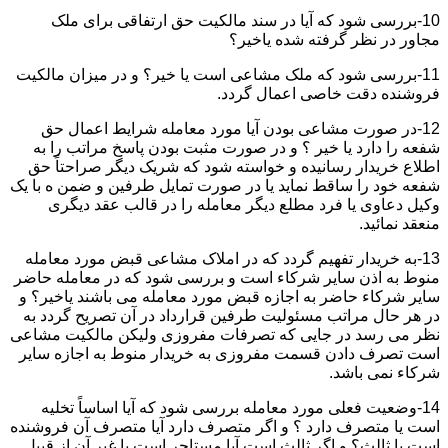
10-بررسی شود که آیا در سند مالکیت حق ارتفاقی برای ملک
مجاور در نظر گرفته شده یاخیر؟
11-بررسی شود که ملک مشاعی است یا خیر؟ و در میزان مالکیت
فروشنده دقت خاصی اعمال گردد.
12-در صورت مشاعی بودن آیا مورد معامله شرایط اعمال حق
شفعه را دارد یا خیر ؟ و در صورت مثبت بودن پاسخ مراتب را به
اطلاع خریدار رسانیده و خواسته شود که شریک دیگر صراحتاً حق
شفعه خود را ساقط نماید یا در صورت تمایل طرفین و ضمن ه با یک
وکیل دعاوی یا فرد مطلع دیگر معامله را در قالب عقد دیگری
منعقد نمائید.
13-به خریدار تفهیم گردد که در املاک مشاعی قبض مورد معامله
منوط به اذن سایر شرکاء است و بررسی شود که در معامله حاضر
سایر شرکاء حاضر به اجازه قبض مورد معامله می باشند یاخیر؟ و
در هر حال مراتب مسئولیت طرفین قرارداد در آن تصریح گردد به
نظر می رسد در جایی که تصرفات مفروزی ولیکن مالکیت مشاعی
است تصرف دادن قسمت مفروزی به خریدار منوط به اجازه سایر
شرکاء نمی باشد.
14-وضعیت فعلی مورد معامله بررسی شود که آیا اساساً تخلیه
است یا متصرف دارد ؟ و اگر متصرف دارد آیا متصرف آن فروشنده
است یا ثالث؟ و اگر ثالث است آیا مستاجر است یا غیر آن از قبیل