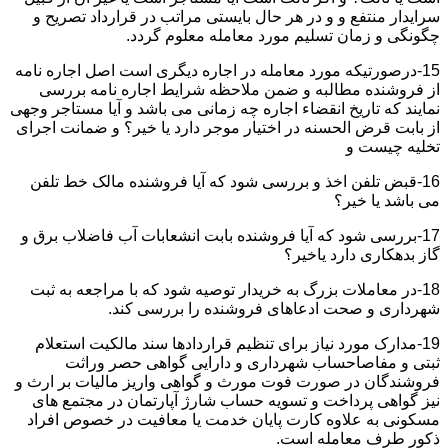
سرایدار منتفع و و در هر حال بایستی مراتب در قرارداد تصریح و
چگونگی و زمان تسلیم مورد معامله معلوم گردد.
15-درصورتیکه مورد معامله در اجاره دیگری است اصل اجاره نامه
از فروشنده مطالبه و ضمن ملاحظه شرایط اجاره نامه بررسی
نمایند که تاریخ انقضاء اجاره چه زمانی می باشد و آیا مستاجر وجهی
از بابت قرض الحسنه در اختیار موجر دارد یا خیر؟ و ضمانت اجرای
تخلیه چیست و
16-قبض تلفن اخذ و بررسی شود که آیا فروشنده مالک خط تلفن
می باشد یا خیر؟
17-بررسی شود که آیا فروشنده بابت انشعابات آب فاضلاب برق و
گاز بدهکاری دارد یاخیر؟
18-در معاملات بزرگ به خریدار توصیه شود که با مراجعه به ثبت
شهرداری و صحت ادعاهای فروشنده را بررسی کند.
19-مدارک مورد نیاز برای تنظیم قراردادها سند مالکیت استعلام
ثبتی و مفاصاحساب شهرداری و دارایی گواهی حصر وراثت
فروشندگان در صورت فوت مورث و گواهی واریز مالیات بر ارث و
نیز گواهی پرداخت و تسویه حساب شارژ آپارتمان در مجتمع های
مسکونی به علاوه کارت پایان خدمت یا معافیت در خصوص افراد
ذکور طرف معامله است.