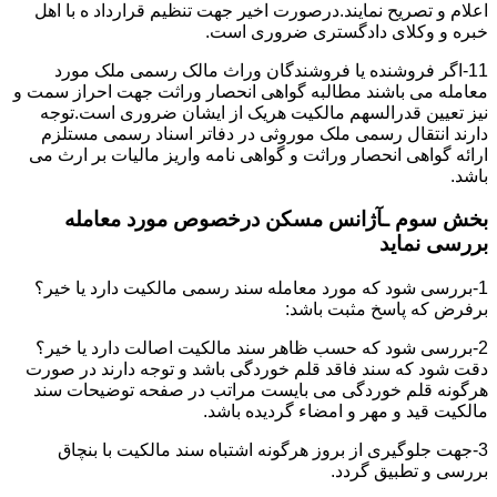
اعلام و تصریح نمایند.درصورت اخیر جهت تنظیم قرارداد ه با اهل
خبره و وکلای دادگستری ضروری است.
11-اگر فروشنده یا فروشندگان وراث مالک رسمی ملک مورد
معامله می باشند مطالبه گواهی انحصار وراثت جهت احراز سمت و
نیز تعیین قدرالسهم مالکیت هریک از ایشان ضروری است.توجه
دارند انتقال رسمی ملک موروثی در دفاتر اسناد رسمی مستلزم
ارائه گواهی انحصار وراثت و گواهی نامه واریز مالیات بر ارث می
باشد.
بخش سوم ـآژانس مسکن درخصوص مورد معامله
بررسی نماید
1-بررسی شود که مورد معامله سند رسمی مالکیت دارد یا خیر؟
برفرض که پاسخ مثبت باشد:
2-بررسی شود که حسب ظاهر سند مالکیت اصالت دارد یا خیر؟
دقت شود که سند فاقد قلم خوردگی باشد و توجه دارند در صورت
هرگونه قلم خوردگی می بایست مراتب در صفحه توضیحات سند
مالکیت قید و مهر و امضاء گردیده باشد.
3-جهت جلوگیری از بروز هرگونه اشتباه سند مالکیت با بنچاق
بررسی و تطبیق گردد.