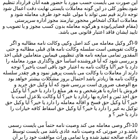
این صورت می بایست حسب مورد با حضور همه آنان قرارداد تنظیم
شود.بطور کلی در این گونه معاملات بایستی نهایت دقت اعمال شود
توجه دارند قیم نمی تواند با مولی علیه خود طرف معامله شود و
معاملات املاک اشخاص محجور نیازمند مجوز اداره سرپرستی
(مقام قضایی)بوده و هرگونه معامله بدون کسب مجوز و یا تصویب و
تایید ایشان فاقد اعتبار قانونی می باشد.
9-اگر وکیل معامله می کند اصل وکپی وکالت نامه مطالبه و اگر
وکالت تفویضی است سلسله وکالت نامه های قبلی مطالبه و حتی
المقدور تمامی مبایعه نامه های تنظیمی فیمابین متعاملین قبلی اخذ
و بررسی شود که آیا فروشنده اساساً حق واگذاری مورد معامله را
دارد یا خیر؟آیا وکالت نامه به اعتبار خود باقی است یاخیر؟ توجه
دارند از معاملات با وکالت می بایست پرهیز نمود و هر چقدر سلسله
وکالت نامه ها زیادتر باشد احتمال بروز مشکلات بیشتر خواهد بود
مع الوصف ضروری است بررسی شود که آیا وکیل حق خرید و
فروش یا اجاره با هرشخص و به هر مبلغ را دارد یا خیر؟ آیا وکیل
حق اخذ ثمن و اجاره بها رادارد یا خیر؟ آیا وکالت بلاعزل است یا
خیر؟ آیا وکیل حق فسخ و اقاله معامله را دارد یا خیر؟ آیا وکیل حق
توکیل به غیر را دارد یا خیر؟ آیا وکیل حق اسقاط کافه خیارات را
دارد یا خیر ؟ و
10-اگر وصی معامله می کند وصیت نامه حتماً می بایست رسمی
باشد.و در صورتی که وصیت نامه عادی باشد می بایست توسط
دادگاه صالحه تنفیذ شده و یا تمامی وراث موافقت خود را بر آن