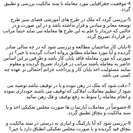
4-موقعیت جغرافیایی مورد معامله با سند مالکیت بررسی و تطبیق
گردد.
5-بررسی گردد که ملک در طرح های آموزشی فضای سبز طرح
توسعه معابر و میادین و قرار نداشته باشد و در این صورت و در
حالتی که خریدار با علم به این طرح ها معامله می نماید حتماً مراتب
در قرارداد تصریح گردد.
6-پایان کار ساختمان مطالعه و بررسی شود که در چه سالی صادر
گردیده و آیا مورد معامله مطابق پروانه احداث گردیده یا خیر؟ در
صورتی که مورد معامله فاقد پایان کار باشد و طرفین بر این اساس
حاضر به معامله باشند مراتب در قرارداد تصریح گردیده و معلوم
نمایند مسئولیت اخذ پایان کار و پرداخت جرائم احتمالی بر عهده چه
کسی می باشد.
7-دقت شود که ملک در رهن نبوده و یا در توقیف نباشد.توصیه می
شود از تنظیم معاملات املاکی که توقیف می باشند خودداری نموده
و انجام معامله را منوط به رفع توقیف و فک رهن نمائید.
8-خصوصاً در معاملات آپارتما ن ها صورت مجلس تفکیکی اخذ و با
سند مالکیت و بنچاق تطبیق گردد.
9-بررسی شود که آیا پارکینگ و انباری به درستی در سند مالکیت و
بنچاق قید گردیده و با صورت مجلس تفکیکی انطباق دارد یا خیر؟