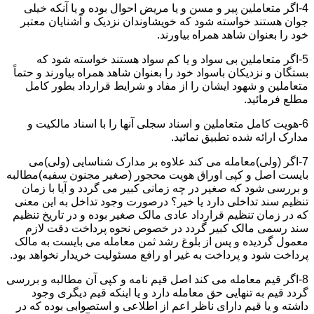
4-اگر متعاملین پیر و مسن و یا مریض احوال بوده و یا آنکه خیلی
جوان هستند خواسته شود که خویشاوندان نزدیک و آشنایان معتبر
خود را بعنوان شاهد همراه بیاورند.
5-اگر متعاملین بی سواد و یا کم سواد هستند خواسته شود که
بستگان و نزدیکان باسواد خود را بعنوان شاهد همراه بیاورند و حتماً
متعاملین و شهود ایشان را از مفاد و شرایط قرارداد بطور کامل
مطلع فرمائید.
6-هویت کامل متعاملین و اسناد سجلی آنها را با اسناد مالکیت و
مدارک ارائه شده تطبیق نمائید.
7-اگر (ولی)معامله می کند علاوه بر مدارک شناسایی (ولی)می
بایست اصل و کپی اوراق هویت محجور (صغیر مجنون سفیه)مطالبه
و بررسی شود که صغیر در چه زمانی کبیر می گردد و آیا با زمان
تنظیم سند تداخلی دارد یا خیر؟ درصورت وجود تداخل به این معنی
که در زمان تنظیم قرارداد عادی مالک صغیر بوده و در تاریخ تنظیم
سند رسمی مالک کبیر گردد در خصوص نحوه پرداخت دقت لازم
معمول گردیده و پس از بلوغ رشد ثمن معامله می بایست به مالک
پرداخت شود و پرداخت به غیر او رافع مسئولیت خریدار نخواهد بود.
8-اگر قیم معامله می کند اصل قیم نامه و کپی آن مطالبه و بررسی
گردد قیم به تنهایی حق معامله دارد و یا اینکه قیم دیگری وجود
داشته و یا قیم دارای ناظر اعم از اطلاعی و استصوابی بوده که در