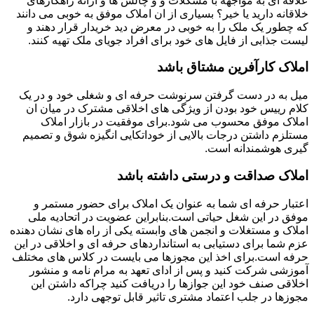
علاقه ای به مواجهه با مشکلات و و چالش ها و ارائه راهکارهای
خلاقانه دارید یا خیر؟ بسیاری از ان املاک موفق به خوبی می دانند
که چطور یک ملک را به خوبی در معرض دید خریدار قرار دهند و
لیست جذابی از فایل های خود برای افراد جویای ملک تهیه کنند.
املاک کارآفرین مشتاق باشد
میل به در دست گرفتن سرنوشت حرفه ای و شغلی خود و در یک
کلام رییس خود بودن از ویژگی های اخلاقی مشترک در میان ان
املاک موفق محسوب می شود.برای موفقیت در بازار املاک
مستلزم داشتن درجات بالایی از خوداتکایی انگیزه شوق و تصمیم
گیری هوشمندانه است.
املاک صداقت و درستی داشته باشد
اعتبار حرفه ای شما به عنوان یک املاک برای حضور مستمر و
موفق در این شغل حیاتی است.بنابراین عضویت در اتحادیه ملی
املاک و مستغلات و انجمن های وابسته یکی از راه های نشان دهنده
عزم شما برای دستیابی به استانداردهای حرفه ای و اخلاقی در این
حرفه است.برای اخذ این مجوزها می بایست در کلاس های مختلف
آموزشی شرکت کنید و پس از ادای تعهد به مرام نامه و منشور
اخلاقی صنف خود این جوازها را دریافت کنید چراکه داشتن این
مجوزها در جلب اعتماد مشتری تاثیر قابل توجهی دارد.