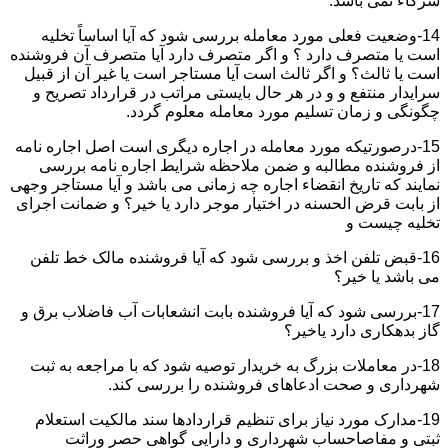
شرکاء نمی باشد.
14-وضعیت فعلی مورد معامله بررسی شود که آیا اساساً تخلیه
است یا متصرف دارد ؟ و اگر متصرف دارد آیا متصرف آن فروشنده
است یا ثالث؟ و اگر ثالث است آیا مستاجر است یا غیر آن از قبیل
سرایدار منتفع و و در هر حال بایستی مراتب در قرارداد تصریح و
چگونگی و زمان تسلیم مورد معامله معلوم گردد.
15-درصورتیکه مورد معامله در اجاره دیگری است اصل اجاره نامه
از فروشنده مطالبه و ضمن ملاحظه شرایط اجاره نامه بررسی
نمایند که تاریخ انقضاء اجاره چه زمانی می باشد و آیا مستاجر وجهی
از بابت قرض الحسنه در اختیار موجر دارد یا خیر؟ و ضمانت اجرای
تخلیه چیست و
16-قبض تلفن اخذ و بررسی شود که آیا فروشنده مالک خط تلفن
می باشد یا خیر؟
17-بررسی شود که آیا فروشنده بابت انشعابات آب فاضلاب برق و
گاز بدهکاری دارد یاخیر؟
18-در معاملات بزرگ به خریدار توصیه شود که با مراجعه به ثبت
شهرداری و صحت ادعاهای فروشنده را بررسی کند.
19-مدارک مورد نیاز برای تنظیم قراردادها سند مالکیت استعلام
ثبتی و مفاصاحساب شهرداری و دارایی گواهی حصر وراثت