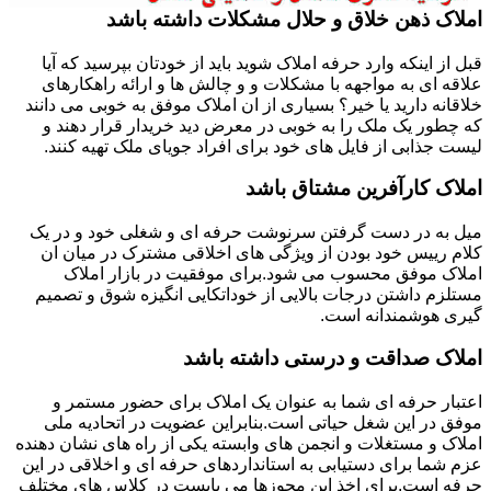
املاک ذهن خلاق و حلال مشکلات داشته باشد
قبل از اینکه وارد حرفه املاک شوید باید از خودتان بپرسید که آیا
علاقه ای به مواجهه با مشکلات و و چالش ها و ارائه راهکارهای
خلاقانه دارید یا خیر؟ بسیاری از ان املاک موفق به خوبی می دانند
که چطور یک ملک را به خوبی در معرض دید خریدار قرار دهند و
لیست جذابی از فایل های خود برای افراد جویای ملک تهیه کنند.
املاک کارآفرین مشتاق باشد
میل به در دست گرفتن سرنوشت حرفه ای و شغلی خود و در یک
کلام رییس خود بودن از ویژگی های اخلاقی مشترک در میان ان
املاک موفق محسوب می شود.برای موفقیت در بازار املاک
مستلزم داشتن درجات بالایی از خوداتکایی انگیزه شوق و تصمیم
گیری هوشمندانه است.
املاک صداقت و درستی داشته باشد
اعتبار حرفه ای شما به عنوان یک املاک برای حضور مستمر و
موفق در این شغل حیاتی است.بنابراین عضویت در اتحادیه ملی
املاک و مستغلات و انجمن های وابسته یکی از راه های نشان دهنده
عزم شما برای دستیابی به استانداردهای حرفه ای و اخلاقی در این
حرفه است.برای اخذ این مجوزها می بایست در کلاس های مختلف