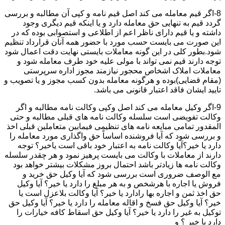
8-اگر قیم معامله می کند اصل قیم نامه و کپی آن مطالبه و بررسی
گردد قیم به تنهایی حق معامله دارد و یا اینکه قیم دیگری وجود
داشته و یا قیم دارای ناظر اعم از اطلاعی و استصوابی بوده که در
این صورت می بایست حسب مورد با حضور همه آنان قرارداد تنظیم
شود.بطور کلی در این گونه معاملات بایستی نهایت دقت اعمال شود
توجه دارند قیم نمی تواند با مولی علیه خود طرف معامله شود و
معاملات املاک اشخاص محجور نیازمند مجوز اداره سرپرستی
(مقام قضایی)بوده و هرگونه معامله بدون کسب مجوز و یا تصویب و
تایید ایشان فاقد اعتبار قانونی می باشد.
9-اگر وکیل معامله می کند اصل وکپی وکالت نامه مطالبه و اگر
وکالت تفویضی است سلسله وکالت نامه های قبلی مطالبه و حتی
المقدور تمامی مبایعه نامه های تنظیمی فیمابین متعاملین قبلی اخذ
و بررسی شود که آیا فروشنده اساساً حق واگذاری مورد معامله را
دارد یا خیر؟آیا وکالت نامه به اعتبار خود باقی است یاخیر؟ توجه
دارند از معاملات با وکالت می بایست پرهیز نمود و هر چقدر سلسله
وکالت نامه ها زیادتر باشد احتمال بروز مشکلات بیشتر خواهد بود
مع الوصف ضروری است بررسی شود که آیا وکیل حق خرید و
فروش یا اجاره با هرشخص و به هر مبلغ را دارد یا خیر؟ آیا وکیل
حق اخذ ثمن و اجاره بها رادارد یا خیر؟ آیا وکالت بلاعزل است یا
خیر؟ آیا وکیل حق فسخ و اقاله معامله را دارد یا خیر؟ آیا وکیل حق
توکیل به غیر را دارد یا خیر؟ آیا وکیل حق اسقاط کافه خیارات را
دارد یا خیر ؟ و