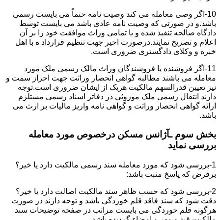
10-اگر وصی معامله می کند وصیت نامه حتماً می بایست رسمی
باشد.و در صورتی که وصیت نامه عادی باشد می بایست توسط
دادگاه صالحه تنفیذ شده و یا تمامی وراث موافقت خود را بر آن
اعلام و تصریح نمایند.درصورت اخیر جهت تنظیم قرارداد ه با اهل
خبره و وکلای دادگستری ضروری است.
11-اگر فروشنده یا فروشندگان وراث مالک رسمی ملک مورد
معامله می باشند مطالبه گواهی انحصار وراثت جهت احراز سمت و
نیز تعیین قدرالسهم مالکیت هریک از ایشان ضروری است.توجه
دارند انتقال رسمی ملک موروثی در دفاتر اسناد رسمی مستلزم
ارائه گواهی انحصار وراثت و گواهی نامه واریز مالیات بر ارث می
باشد.
بخش سوم ـآژانس مسکن درخصوص مورد معامله
بررسی نماید
1-بررسی شود که مورد معامله سند رسمی مالکیت دارد یا خیر؟
برفرض که پاسخ مثبت باشد:
2-بررسی شود که حسب ظاهر سند مالکیت اصالت دارد یا خیر؟
دقت شود که سند فاقد قلم خوردگی باشد و توجه دارند در صورت
هرگونه قلم خوردگی می بایست مراتب در صفحه توضیحات سند
مالکیت قید و مهر و امضاء گردیده باشد.