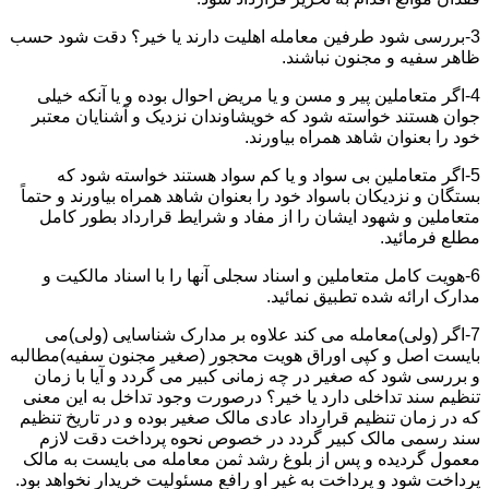
3-بررسی شود طرفین معامله اهلیت دارند یا خیر؟ دقت شود حسب
ظاهر سفیه و مجنون نباشند.
4-اگر متعاملین پیر و مسن و یا مریض احوال بوده و یا آنکه خیلی
جوان هستند خواسته شود که خویشاوندان نزدیک و آشنایان معتبر
خود را بعنوان شاهد همراه بیاورند.
5-اگر متعاملین بی سواد و یا کم سواد هستند خواسته شود که
بستگان و نزدیکان باسواد خود را بعنوان شاهد همراه بیاورند و حتماً
متعاملین و شهود ایشان را از مفاد و شرایط قرارداد بطور کامل
مطلع فرمائید.
6-هویت کامل متعاملین و اسناد سجلی آنها را با اسناد مالکیت و
مدارک ارائه شده تطبیق نمائید.
7-اگر (ولی)معامله می کند علاوه بر مدارک شناسایی (ولی)می
بایست اصل و کپی اوراق هویت محجور (صغیر مجنون سفیه)مطالبه
و بررسی شود که صغیر در چه زمانی کبیر می گردد و آیا با زمان
تنظیم سند تداخلی دارد یا خیر؟ درصورت وجود تداخل به این معنی
که در زمان تنظیم قرارداد عادی مالک صغیر بوده و در تاریخ تنظیم
سند رسمی مالک کبیر گردد در خصوص نحوه پرداخت دقت لازم
معمول گردیده و پس از بلوغ رشد ثمن معامله می بایست به مالک
پرداخت شود و پرداخت به غیر او رافع مسئولیت خریدار نخواهد بود.