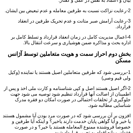
بیان و اعتماد به نفس در عمل و گفتار.
2-رعایت نزاکت نسبت به طرفین معامله و عدم تبعیض بین ایشان.
3-رعایت آرامش صبر متانت و عدم تحریک طرفین در انعقاد
قرارداد.
4-اعمال مدیریت کامل در زمان انعقاد قرارداد و تسلط کامل بر
اداره بحث و مذاکره ضمن هوشیاری و سرعت انتقال بالا.
بخش دوم احراز سمت و هویت متعاملین توسط آژانس
مسکن
1-بررسی شود که طرفین متعاملین اصیل هستند یا نماینده (وکیل
ولی قیم وصی)
2-اگر اصیل هستند اصل و کپی شناسنامه و کارت ملی اخذ و پس از
اطمینان از اصالت آنها قرارداد تنظیم شود توصیه می شود جهت
جلوگیری از تخلفات احتمالی در صورت امکان دو فقره مدرک
شناسایی مطالبه شود.
افزون بر آن بررسی شود که در صورت مرد بودن آیا مشمول هستند
یا خیر و آیا گواهی پایان خدمت دارند یاخیر؟ و اینکه آیا طرفین و
خصوصاً فروشنده ممنوع المعامله هستند یا خیر؟ و در صورت
فقدان موانع اقدام به تحریر قرارداد شود.