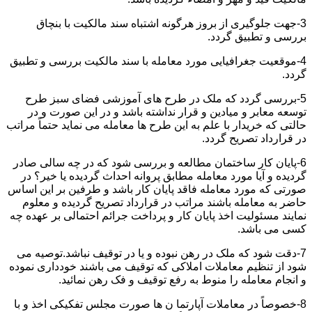
3-جهت جلوگیری از بروز هرگونه اشتباه سند مالکیت با بنچاق
بررسی و تطبیق گردد.
4-موقعیت جغرافیایی مورد معامله با سند مالکیت بررسی و تطبیق
گردد.
5-بررسی گردد که ملک در طرح های آموزشی فضای سبز طرح
توسعه معابر و میادین و قرار نداشته باشد و در این صورت و در
حالتی که خریدار با علم به این طرح ها معامله می نماید حتماً مراتب
در قرارداد تصریح گردد.
6-پایان کار ساختمان مطالعه و بررسی شود که در چه سالی صادر
گردیده و آیا مورد معامله مطابق پروانه احداث گردیده یا خیر؟ در
صورتی که مورد معامله فاقد پایان کار باشد و طرفین بر این اساس
حاضر به معامله باشند مراتب در قرارداد تصریح گردیده و معلوم
نمایند مسئولیت اخذ پایان کار و پرداخت جرائم احتمالی بر عهده چه
کسی می باشد.
7-دقت شود که ملک در رهن نبوده و یا در توقیف نباشد.توصیه می
شود از تنظیم معاملات املاکی که توقیف می باشند خودداری نموده
و انجام معامله را منوط به رفع توقیف و فک رهن نمائید.
8-خصوصاً در معاملات آپارتما ن ها صورت مجلس تفکیکی اخذ و با