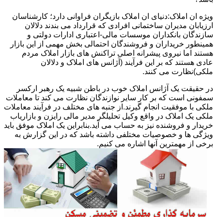
ویژه ان املاک:دنیای ان املاک بازیگران فراوانی دارد؛ کارشناسان
ارزیابان مدیران ساختمانی افرادی که قرارداد می بندند دلالان
سازندگان بانکداران موسسات مالی-اعتباری ادارات دولتی و
همینطور خریداران و فروشندگان احتمالی بخش مهمی از این بازار
هستند اما نیروی پیشرانه اصلی تراکنش های بازار املاک مردم
عادی هستند که بر این فرآیند (آژانس های املاک و دلالان
ملکی)نظارت می کنند.
در حقیقت یک آژانس املاک خوب در باطن شبیه یک رهبر ارکسر
سمفونی است که بر کار سایر نوازندگان نظارت می کند تا معاملات
ملکی با موفقیت انجام گیرند.از جنبه های مختلف در فرآیند معاملات
ملکی یک املاک در واقع وکیل تحلیلگر مدیر مالی رایزن و بازاریاب
خریدار و فروشنده نیز به حساب می آید.بنابراین یک املاک موفق باید
ویژگی ها و خصوصیات مختلفی داشته باشد که در این گزارش به
برخی از مهمترین آنها اشاره می کنیم.