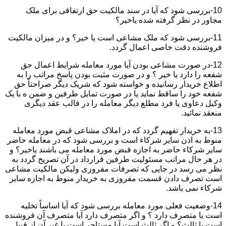
10-بررسی شود که آیا در سند مالکیت حق ارتفاقی برای ملک
مجاور در نظر گرفته شده یاخیر؟
11-بررسی شود که ملک مشاعی است یا خیر؟ و در میزان مالکیت
فروشنده دقت خاصی اعمال گردد.
12-در صورت مشاعی بودن آیا مورد معامله شرایط اعمال حق
شفعه را دارد یا خیر ؟ و در صورت مثبت بودن پاسخ مراتب را به
اطلاع خریدار رسانیده و خواسته شود که شریک دیگر صراحتاً حق
شفعه خود را ساقط نماید یا در صورت تمایل طرفین و ضمن ه با یک
وکیل دعاوی یا فرد مطلع دیگر معامله را در قالب عقد دیگری
منعقد نمائید.
13-به خریدار تفهیم گردد که در املاک مشاعی قبض مورد معامله
منوط به اذن سایر شرکاء است و بررسی شود که در معامله حاضر
سایر شرکاء حاضر به اجازه قبض مورد معامله می باشند یاخیر؟ و
در هر حال مراتب مسئولیت طرفین قرارداد در آن تصریح گردد به
نظر می رسد در جایی که تصرفات مفروزی ولیکن مالکیت مشاعی
است تصرف دادن قسمت مفروزی به خریدار منوط به اجازه سایر
شرکاء نمی باشد.
14-وضعیت فعلی مورد معامله بررسی شود که آیا اساساً تخلیه
است یا متصرف دارد ؟ و اگر متصرف دارد آیا متصرف آن فروشنده
است یا ثالث؟ و اگر ثالث است آیا مستاجر است یا غیر آن از قبیل