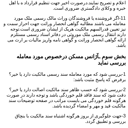
اعلام و تصریح نمایند.درصورت اخیر جهت تنظیم قرارداد ه با اهل
خبره و وکلای دادگستری ضروری است.
11-اگر فروشنده یا فروشندگان وراث مالک رسمی ملک مورد
معامله می باشند مطالبه گواهی انحصار وراثت جهت احراز سمت و
نیز تعیین قدرالسهم مالکیت هریک از ایشان ضروری است.توجه
دارند انتقال رسمی ملک موروثی در دفاتر اسناد رسمی مستلزم
ارائه گواهی انحصار وراثت و گواهی نامه واریز مالیات بر ارث می
باشد.
بخش سوم ـآژانس مسکن درخصوص مورد معامله
بررسی نماید
1-بررسی شود که مورد معامله سند رسمی مالکیت دارد یا خیر؟
برفرض که پاسخ مثبت باشد:
2-بررسی شود که حسب ظاهر سند مالکیت اصالت دارد یا خیر؟
دقت شود که سند فاقد قلم خوردگی باشد و توجه دارند در صورت
هرگونه قلم خوردگی می بایست مراتب در صفحه توضیحات سند
مالکیت قید و مهر و امضاء گردیده باشد.
3-جهت جلوگیری از بروز هرگونه اشتباه سند مالکیت با بنچاق
بررسی و تطبیق گردد.