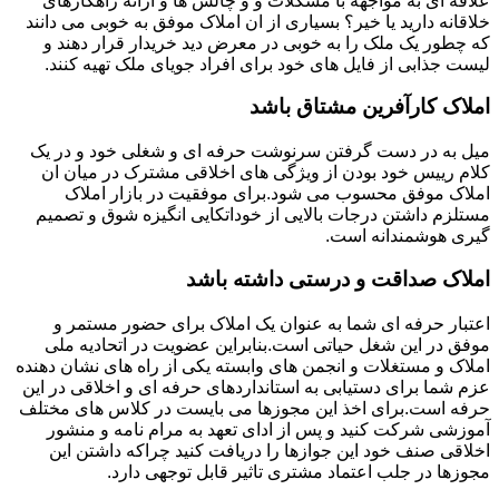
علاقه ای به مواجهه با مشکلات و و چالش ها و ارائه راهکارهای
خلاقانه دارید یا خیر؟ بسیاری از ان املاک موفق به خوبی می دانند
که چطور یک ملک را به خوبی در معرض دید خریدار قرار دهند و
لیست جذابی از فایل های خود برای افراد جویای ملک تهیه کنند.
املاک کارآفرین مشتاق باشد
میل به در دست گرفتن سرنوشت حرفه ای و شغلی خود و در یک
کلام رییس خود بودن از ویژگی های اخلاقی مشترک در میان ان
املاک موفق محسوب می شود.برای موفقیت در بازار املاک
مستلزم داشتن درجات بالایی از خوداتکایی انگیزه شوق و تصمیم
گیری هوشمندانه است.
املاک صداقت و درستی داشته باشد
اعتبار حرفه ای شما به عنوان یک املاک برای حضور مستمر و
موفق در این شغل حیاتی است.بنابراین عضویت در اتحادیه ملی
املاک و مستغلات و انجمن های وابسته یکی از راه های نشان دهنده
عزم شما برای دستیابی به استانداردهای حرفه ای و اخلاقی در این
حرفه است.برای اخذ این مجوزها می بایست در کلاس های مختلف
آموزشی شرکت کنید و پس از ادای تعهد به مرام نامه و منشور
اخلاقی صنف خود این جوازها را دریافت کنید چراکه داشتن این
مجوزها در جلب اعتماد مشتری تاثیر قابل توجهی دارد.