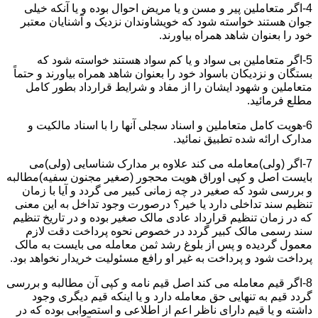
4-اگر متعاملین پیر و مسن و یا مریض احوال بوده و یا آنکه خیلی
جوان هستند خواسته شود که خویشاوندان نزدیک و آشنایان معتبر
خود را بعنوان شاهد همراه بیاورند.
5-اگر متعاملین بی سواد و یا کم سواد هستند خواسته شود که
بستگان و نزدیکان باسواد خود را بعنوان شاهد همراه بیاورند و حتماً
متعاملین و شهود ایشان را از مفاد و شرایط قرارداد بطور کامل
مطلع فرمائید.
6-هویت کامل متعاملین و اسناد سجلی آنها را با اسناد مالکیت و
مدارک ارائه شده تطبیق نمائید.
7-اگر (ولی)معامله می کند علاوه بر مدارک شناسایی (ولی)می
بایست اصل و کپی اوراق هویت محجور (صغیر مجنون سفیه)مطالبه
و بررسی شود که صغیر در چه زمانی کبیر می گردد و آیا با زمان
تنظیم سند تداخلی دارد یا خیر؟ درصورت وجود تداخل به این معنی
که در زمان تنظیم قرارداد عادی مالک صغیر بوده و در تاریخ تنظیم
سند رسمی مالک کبیر گردد در خصوص نحوه پرداخت دقت لازم
معمول گردیده و پس از بلوغ رشد ثمن معامله می بایست به مالک
پرداخت شود و پرداخت به غیر او رافع مسئولیت خریدار نخواهد بود.
8-اگر قیم معامله می کند اصل قیم نامه و کپی آن مطالبه و بررسی
گردد قیم به تنهایی حق معامله دارد و یا اینکه قیم دیگری وجود
داشته و یا قیم دارای ناظر اعم از اطلاعی و استصوابی بوده که در