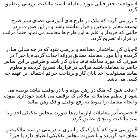
4-موقعیت جغرافیایی مورد معامله با سند مالکیت بررسی و تطبیق
گردد.
5-بررسی گردد که ملک در طرح های آموزشی فضای سبز طرح
توسعه معابر و میادین و قرار نداشته باشد و در این صورت و در
حالتی که خریدار با علم به این طرح ها معامله می نماید حتماً مراتب
در قرارداد تصریح گردد.
6-پایان کار ساختمان مطالعه و بررسی شود که در چه سالی صادر
گردیده و آیا مورد معامله مطابق پروانه احداث گردیده یا خیر؟ در
صورتی که مورد معامله فاقد پایان کار باشد و طرفین بر این اساس
حاضر به معامله باشند مراتب در قرارداد تصریح گردیده و معلوم
نمایند مسئولیت اخذ پایان کار و پرداخت جرائم احتمالی بر عهده چه
کسی می باشد.
7-دقت شود که ملک در رهن نبوده و یا در توقیف نباشد.توصیه می
شود از تنظیم معاملات املاکی که توقیف می باشند خودداری نموده
و انجام معامله را منوط به رفع توقیف و فک رهن نمائید.
8-خصوصاً در معاملات آپارتما ن ها صورت مجلس تفکیکی اخذ و با
سند مالکیت و بنچاق تطبیق گردد.
9-بررسی شود که آیا پارکینگ و انباری به درستی در سند مالکیت و
بنچاق قید گردیده و با صورت مجلس تفکیکی انطباق دارد یا خیر؟