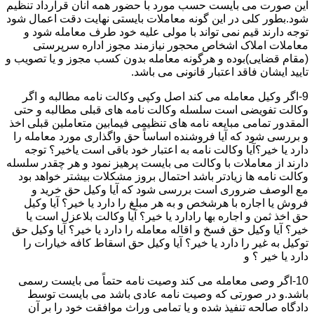
این صورت می بایست حسب مورد با حضور همه آنان قرارداد تنظیم
شود.بطور کلی در این گونه معاملات بایستی نهایت دقت اعمال شود
توجه دارند قیم نمی تواند با مولی علیه خود طرف معامله شود و
معاملات املاک اشخاص محجور نیازمند مجوز اداره سرپرستی
(مقام قضایی)بوده و هرگونه معامله بدون کسب مجوز و یا تصویب و
تایید ایشان فاقد اعتبار قانونی می باشد.
9-اگر وکیل معامله می کند اصل وکپی وکالت نامه مطالبه و اگر
وکالت تفویضی است سلسله وکالت نامه های قبلی مطالبه و حتی
المقدور تمامی مبایعه نامه های تنظیمی فیمابین متعاملین قبلی اخذ
و بررسی شود که آیا فروشنده اساساً حق واگذاری مورد معامله را
دارد یا خیر؟آیا وکالت نامه به اعتبار خود باقی است یاخیر؟ توجه
دارند از معاملات با وکالت می بایست پرهیز نمود و هر چقدر سلسله
وکالت نامه ها زیادتر باشد احتمال بروز مشکلات بیشتر خواهد بود
مع الوصف ضروری است بررسی شود که آیا وکیل حق خرید و
فروش یا اجاره با هرشخص و به هر مبلغ را دارد یا خیر؟ آیا وکیل
حق اخذ ثمن و اجاره بها رادارد یا خیر؟ آیا وکالت بلاعزل است یا
خیر؟ آیا وکیل حق فسخ و اقاله معامله را دارد یا خیر؟ آیا وکیل حق
توکیل به غیر را دارد یا خیر؟ آیا وکیل حق اسقاط کافه خیارات را
دارد یا خیر ؟ و
10-اگر وصی معامله می کند وصیت نامه حتماً می بایست رسمی
باشد.و در صورتی که وصیت نامه عادی باشد می بایست توسط
دادگاه صالحه تنفیذ شده و یا تمامی وراث موافقت خود را بر آن