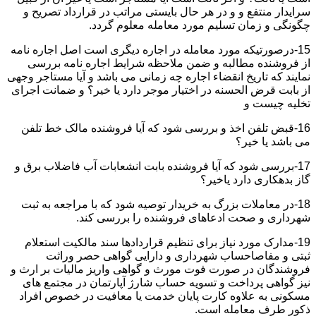
سرایدار منتفع و و در هر حال بایستی مراتب در قرارداد تصریح و
چگونگی و زمان تسلیم مورد معامله معلوم گردد.
15-درصورتیکه مورد معامله در اجاره دیگری است اصل اجاره نامه
از فروشنده مطالبه و ضمن ملاحظه شرایط اجاره نامه بررسی
نمایند که تاریخ انقضاء اجاره چه زمانی می باشد و آیا مستاجر وجهی
از بابت قرض الحسنه در اختیار موجر دارد یا خیر؟ و ضمانت اجرای
تخلیه چیست و
16-قبض تلفن اخذ و بررسی شود که آیا فروشنده مالک خط تلفن
می باشد یا خیر؟
17-بررسی شود که آیا فروشنده بابت انشعابات آب فاضلاب برق و
گاز بدهکاری دارد یاخیر؟
18-در معاملات بزرگ به خریدار توصیه شود که با مراجعه به ثبت
شهرداری و صحت ادعاهای فروشنده را بررسی کند.
19-مدارک مورد نیاز برای تنظیم قراردادها سند مالکیت استعلام
ثبتی و مفاصاحساب شهرداری و دارایی گواهی حصر وراثت
فروشندگان در صورت فوت مورث و گواهی واریز مالیات بر ارث و
نیز گواهی پرداخت و تسویه حساب شارژ آپارتمان در مجتمع های
مسکونی به علاوه کارت پایان خدمت یا معافیت در خصوص افراد
ذکور طرف معامله است.