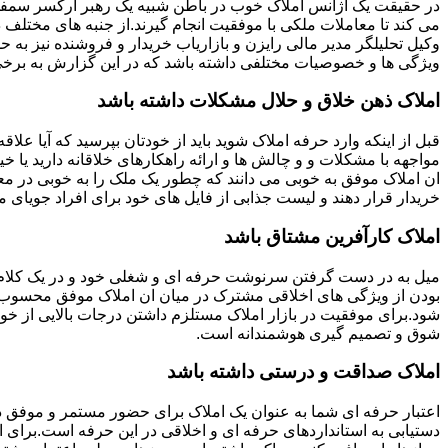
در حقیقت یک آژانس املاک خوب در باطن شبیه یک رهبر ارکسر سمفون
می کند تا معاملات ملکی با موفقیت انجام گیرند.از جنبه های مختلف د
وکیل تحلیلگر مدیر مالی رایزن و بازاریاب خریدار و فروشنده نیز به ح
ویژگی ها و خصوصیات مختلفی داشته باشد که در این گزارش به برخی ا
املاک ذهن خلاق و حلال مشکلات داشته باشد
قبل از اینکه وارد حرفه املاک شوید باید از خودتان بپرسید که آیا علاقه
مواجهه با مشکلات و و چالش ها و ارائه راهکارهای خلاقانه دارید یا خی
ان املاک موفق به خوبی می دانند که چطور یک ملک را به خوبی در م
خریدار قرار دهند و لیست جذابی از فایل های خود برای افراد جویای مل
املاک کارآفرین مشتاق باشد
میل به در دست گرفتن سرنوشت حرفه ای و شغلی خود و در یک کلام
بودن از ویژگی های اخلاقی مشترک در میان ان املاک موفق محسوب
شود.برای موفقیت در بازار املاک مستلزم داشتن درجات بالایی از خودا
شوق و تصمیم گیری هوشمندانه است.
املاک صداقت و درستی داشته باشد
اعتبار حرفه ای شما به عنوان یک املاک برای حضور مستمر و موفق در
دستیابی به استانداردهای حرفه ای و اخلاقی در این حرفه است.برای