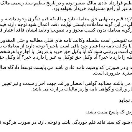
تنظیم قرارداد عادی مالک صغیر بوده و در تاریخ تنظیم سند رسمی ما
غیر او رافع مسئولیت خریدار نخواهد بود.
دد قیم به تنهایی حق معامله دارد و یا اینکه قیم دیگری وجود داشته و
در این گونه معاملات بایستی نهایت دقت اعمال شود توجه دارند قیم 
نه معامله بدون کسب مجوز و یا تصویب و تایید ایشان فاقد اعتبار قا
لت تفویضی است سلسله وکالت نامه های قبلی مطالبه و حتی المقدور ت
یا وکالت نامه به اعتبار خود باقی است یاخیر؟ توجه دارند از معاملات
ست بررسی شود که آیا وکیل حق خرید و فروش یا اجاره با هرشخص و به ه
 را دارد یا خیر؟ آیا وکیل حق توکیل به غیر را دارد یا خیر؟ آیا وکیل ح
.و در صورتی که وصیت نامه عادی باشد می بایست توسط دادگاه صالحه 
ادگستری ضروری است.
 می باشند مطالبه گواهی انحصار وراثت جهت احراز سمت و نیز تعیین 
وراثت و گواهی نامه واریز مالیات بر ارث می باشد.
ماید
شود که سند فاقد قلم خوردگی باشد و توجه دارند در صورت هرگونه