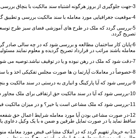
3-جهت جلوگیری از بروز هرگونه اشتباه سند مالکیت با بنچاق بررسی و تطبیق گردد.
4-موقعیت جغرافیایی مورد معامله با سند مالکیت بررسی و تطبیق گردد.
5-بررسی گردد که ملک در طرح های آموزشی فضای سبز طرح توسعه معابر
تصریح گردد.
6-پایان کار ساختمان مطالعه و بررسی شود که در چه سالی صادر گردی
معامله باشند مراتب در قرارداد تصریح گردیده و معلوم نمایند مسئول
7-دقت شود که ملک در رهن نبوده و یا در توقیف نباشد.توصیه می شود از تنظیم معاملات املاکی که توقیف می باشند خودداری نموده و انجام معامله را منوط به رفع توقیف و فک رهن نمائید.
8-خصوصاً در معاملات آپارتما ن ها صورت مجلس تفکیکی اخذ و با سند مالکیت و بنچاق تطبیق گردد.
9-بررسی شود که آیا پارکینگ و انباری به درستی در سند مالکیت و بنچاق قید گردیده و با صورت مجلس تفکیکی انطباق دارد یا خیر؟
10-بررسی شود که آیا در سند مالکیت حق ارتفاقی برای ملک مجاور در نظر گرفته شده یاخیر؟
11-بررسی شود که ملک مشاعی است یا خیر؟ و در میزان مالکیت فروشنده دقت خاصی اعمال گردد.
12-در صورت مشاعی بودن آیا مورد معامله شرایط اعمال حق شفعه ر
ساقط نماید یا در صورت تمایل طرفین و ضمن ه با یک وکیل دعاوی یا ف
13-به خریدار تفهیم گردد که در املاک مشاعی قبض مورد معامله م
حال مراتب مسئولیت طرفین قرارداد در آن تصریح گردد به نظر می