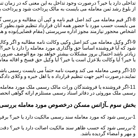
تداخلی دارد یا خیر؟ درصورت وجود تداخل به این معنی که در زمان 
از بلوغ رشد ثمن معامله می بایست به مالک پرداخت شود و پرداخت به 
8-اگر قیم معامله می کند اصل قیم نامه و کپی آن مطالبه و بررسی گر
می بایست حسب مورد با حضور همه آنان قرارداد تنظیم شود.بطور کلی 
اشخاص محجور نیازمند مجوز اداره سرپرستی (مقام قضایی)بوده و هرگو
9-اگر وکیل معامله می کند اصل وکپی وکالت نامه مطالبه و اگر وکا
شود که آیا فروشنده اساساً حق واگذاری مورد معامله را دارد یا خیر؟آ
زیادتر باشد احتمال بروز مشکلات بیشتر خواهد بود مع الوصف ضروری ا
یا خیر؟ آیا وکالت بلاعزل است یا خیر؟ آیا وکیل حق فسخ و اقاله معامله
10-اگر وصی معامله می کند وصیت نامه حتماً می بایست رسمی باشد
نمایند.درصورت اخیر جهت تنظیم قرارداد ه با اهل خبره و وکلای د
11-اگر فروشنده یا فروشندگان وراث مالک رسمی ملک مورد معامله
رسمی ملک موروثی در دفاتر اسناد رسمی مستلزم ارائه گواهی انحصار 
بخش سوم ـآژانس مسکن درخصوص مورد معامله بررسی ن
1-بررسی شود که مورد معامله سند رسمی مالکیت دارد یا خیر؟ برفرض که پاسخ مثبت باشد:
2-بررسی شود که حسب ظاهر سند مالکیت اصالت دارد یا خیر؟ دقت 
و مهر و امضاء گردیده باشد.