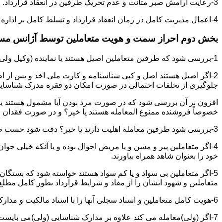
3-رعایت آرامش صبر متانت و عدم تحریک طرفین در انعقاد قرارداد.
4-اعمال مدیریت کامل در زمان انعقاد قرارداد و تسلط کامل بر اداره بحث و مذاکره ضمن هوشیاری و سرعت انتقال بالا.
بخش دوم احراز سمت و هویت متعاملین توسط آژانس م
1-بررسی شود که طرفین متعاملین اصیل هستند یا نماینده (وکیل ولی قیم وصی)
2-اگر اصیل هستند اصل و کپی شناسنامه و کارت ملی اخذ و پس از ا
جلوگیری از تخلفات احتمالی در صورت امکان دو فقره مدرک شناسای
افزون بر آن بررسی شود که در صورت مرد بودن آیا مشمول هستند یا خیر
خصوصاً فروشنده ممنوع المعامله هستند یا خیر؟ و در صورت فقدان موا
3-بررسی شود طرفین معامله اهلیت دارند یا خیر؟ دقت شود حسب ظاهر سفیه و مجنون نباشند.
4-اگر متعاملین پیر و مسن و یا مریض احوال بوده و یا آنکه خیلی جو
خود را بعنوان شاهد همراه بیاورند.
5-اگر متعاملین بی سواد و یا کم سواد هستند خواسته شود که بستگان و 
متعاملین و شهود ایشان را از مفاد و شرایط قرارداد بطور کامل مطلع 
6-هویت کامل متعاملین و اسناد سجلی آنها را با اسناد مالکیت و مدارک ارائه شده تطبیق نمائید.
7-اگر (ولی)معامله می کند علاوه بر مدارک شناسایی (ولی)می بایس