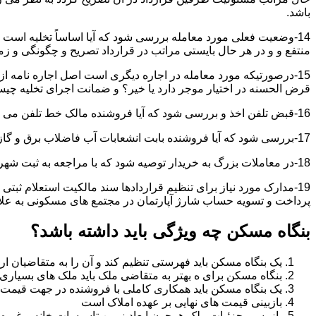
باشد.
14-وضعیت فعلی مورد معامله بررسی شود که آیا اساساً تخلیه است 
منتفع و و در هر حال بایستی مراتب در قرارداد تصریح و چگونگی و زم
15-درصورتیکه مورد معامله در اجاره دیگری است اصل اجاره نامه ا
قرض الحسنه در اختیار موجر دارد یا خیر؟ و ضمانت اجرای تخلیه چی
16-قبض تلفن اخذ و بررسی شود که آیا فروشنده مالک خط تلفن می باشد یا خیر؟
17-بررسی شود که آیا فروشنده بابت انشعابات آب فاضلاب برق و گاز بدهکاری دارد یاخیر؟
18-در معاملات بزرگ به خریدار توصیه شود که با مراجعه به ثبت شهرداری و صحت ادعاهای فروشنده را بررسی کند.
19-مدارک مورد نیاز برای تنظیم قراردادها سند مالکیت استعلام 
پرداخت و تسویه حساب شارژ آپارتمان در مجتمع های مسکونی به عل
بنگاه مسکن چه ویژگی باید داشته باشد؟
یک بنگاه مسکن باید فهرستی تنظیم کند و آن را به متقاضیان ارا
بنگاه مسکن برای ه بهتر به متقاضی ملک باید ملک های بسیاری 
یک بنگاه مسکن باید همکاری کاملی با فروشنده در جهت قیمت
بازبینی قیمت های نهایی بر عهده املاک است
بازرسی جزئیات ملک همچون ابعاد زمین تاسیسات خانه و غیره