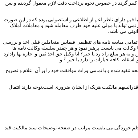
لک کبیر گردد در خصوص نحوه پرداخت دقت لازم معمول گردیده و پس
 یا قیم دارای ناظر اعم از اطلاعی و استصوابی بوده که در این صورت
نمی تواند با مولی علیه خود طرف معامله شود و معاملات املاک
نونی می باشد.
مامی مبایعه نامه های تنظیمی فیمابین متعاملین قبلی اخذ و بررسی
 با وکالت می بایست پرهیز نمود و هر چقدر سلسله وکالت نامه ها
ر مبلغ را دارد یا خیر؟ آیا وکیل حق اخذ ثمن و اجاره بها رادارد
ق اسقاط کافه خیارات را دارد یا خیر ؟ و
تنفیذ شده و یا تمامی وراث موافقت خود را بر آن اعلام و تصریح
قدرالسهم مالکیت هریک از ایشان ضروری است.توجه دارند انتقال
 قلم خوردگی می بایست مراتب در صفحه توضیحات سند مالکیت قید