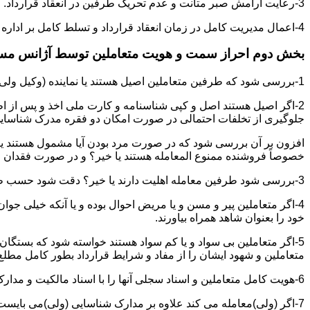
3-رعایت آرامش صبر متانت و عدم تحریک طرفین در انعقاد قرارداد.
4-اعمال مدیریت کامل در زمان انعقاد قرارداد و تسلط کامل بر اداره بحث و مذاکره ضمن هوشیاری و سرعت انتقال بالا.
بخش دوم احراز سمت و هویت متعاملین توسط آژانس م
1-بررسی شود که طرفین متعاملین اصیل هستند یا نماینده (وکیل ولی قیم وصی)
2-اگر اصیل هستند اصل و کپی شناسنامه و کارت ملی اخذ و پس از ا
جلوگیری از تخلفات احتمالی در صورت امکان دو فقره مدرک شناسای
افزون بر آن بررسی شود که در صورت مرد بودن آیا مشمول هستند یا خیر
خصوصاً فروشنده ممنوع المعامله هستند یا خیر؟ و در صورت فقدان موا
3-بررسی شود طرفین معامله اهلیت دارند یا خیر؟ دقت شود حسب ظاهر سفیه و مجنون نباشند.
4-اگر متعاملین پیر و مسن و یا مریض احوال بوده و یا آنکه خیلی جو
خود را بعنوان شاهد همراه بیاورند.
5-اگر متعاملین بی سواد و یا کم سواد هستند خواسته شود که بستگان و 
متعاملین و شهود ایشان را از مفاد و شرایط قرارداد بطور کامل مطلع 
6-هویت کامل متعاملین و اسناد سجلی آنها را با اسناد مالکیت و مدارک ارائه شده تطبیق نمائید.
7-اگر (ولی)معامله می کند علاوه بر مدارک شناسایی (ولی)می بایس