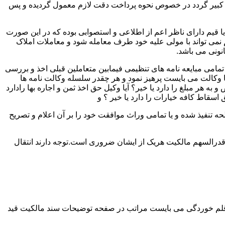
لک کبیر گردد در خصوص نحوه پرداخت دقت لازم معمول گردیده و پس
 یا قیم دارای ناظر اعم از اطلاعی و استصوابی بوده که در این صورت
نمی تواند با مولی علیه خود طرف معامله شود و معاملات املاک
نونی می باشد.
مامی مبایعه نامه های تنظیمی فیمابین متعاملین قبلی اخذ و بررسی
 با وکالت می بایست پرهیز نمود و هر چقدر سلسله وکالت نامه ها
ر مبلغ را دارد یا خیر؟ آیا وکیل حق اخذ ثمن و اجاره بها رادارد
ق اسقاط کافه خیارات را دارد یا خیر ؟ و
تنفیذ شده و یا تمامی وراث موافقت خود را بر آن اعلام و تصریح
قدرالسهم مالکیت هریک از ایشان ضروری است.توجه دارند انتقال
 قلم خوردگی می بایست مراتب در صفحه توضیحات سند مالکیت قید