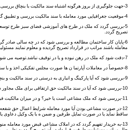
3-جهت جلوگیری از بروز هرگونه اشتباه سند مالکیت با بنچاق بررسی و تطبیق گردد.
4-موقعیت جغرافیایی مورد معامله با سند مالکیت بررسی و تطبیق گردد.
5-بررسی گردد که ملک در طرح های آموزشی فضای سبز طرح توسعه معابر
تصریح گردد.
6-پایان کار ساختمان مطالعه و بررسی شود که در چه سالی صادر گردی
معامله باشند مراتب در قرارداد تصریح گردیده و معلوم نمایند مسئول
7-دقت شود که ملک در رهن نبوده و یا در توقیف نباشد.توصیه می شود از تنظیم معاملات املاکی که توقیف می باشند خودداری نموده و انجام معامله را منوط به رفع توقیف و فک رهن نمائید.
8-خصوصاً در معاملات آپارتما ن ها صورت مجلس تفکیکی اخذ و با سند مالکیت و بنچاق تطبیق گردد.
9-بررسی شود که آیا پارکینگ و انباری به درستی در سند مالکیت و بنچاق قید گردیده و با صورت مجلس تفکیکی انطباق دارد یا خیر؟
10-بررسی شود که آیا در سند مالکیت حق ارتفاقی برای ملک مجاور در نظر گرفته شده یاخیر؟
11-بررسی شود که ملک مشاعی است یا خیر؟ و در میزان مالکیت فروشنده دقت خاصی اعمال گردد.
12-در صورت مشاعی بودن آیا مورد معامله شرایط اعمال حق شفعه ر
ساقط نماید یا در صورت تمایل طرفین و ضمن ه با یک وکیل دعاوی یا ف
13-به خریدار تفهیم گردد که در املاک مشاعی قبض مورد معامله م
حال مراتب مسئولیت طرفین قرارداد در آن تصریح گردد به نظر می