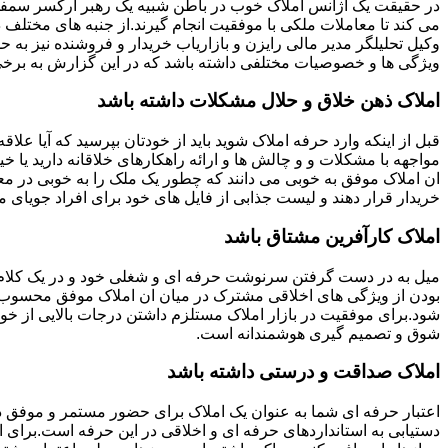
در حقیقت یک آژانس املاک خوب در باطن شبیه یک رهبر ارکسر سمفون
می کند تا معاملات ملکی با موفقیت انجام گیرند.از جنبه های مختلف د
وکیل تحلیلگر مدیر مالی رایزن و بازاریاب خریدار و فروشنده نیز به ح
ویژگی ها و خصوصیات مختلفی داشته باشد که در این گزارش به برخی ا
املاک ذهن خلاق و حلال مشکلات داشته باشد
قبل از اینکه وارد حرفه املاک شوید باید از خودتان بپرسید که آیا علاقه
مواجهه با مشکلات و و چالش ها و ارائه راهکارهای خلاقانه دارید یا خی
ان املاک موفق به خوبی می دانند که چطور یک ملک را به خوبی در م
خریدار قرار دهند و لیست جذابی از فایل های خود برای افراد جویای مل
املاک کارآفرین مشتاق باشد
میل به در دست گرفتن سرنوشت حرفه ای و شغلی خود و در یک کلام
بودن از ویژگی های اخلاقی مشترک در میان ان املاک موفق محسوب
شود.برای موفقیت در بازار املاک مستلزم داشتن درجات بالایی از خودا
شوق و تصمیم گیری هوشمندانه است.
املاک صداقت و درستی داشته باشد
اعتبار حرفه ای شما به عنوان یک املاک برای حضور مستمر و موفق در
دستیابی به استانداردهای حرفه ای و اخلاقی در این حرفه است.برای