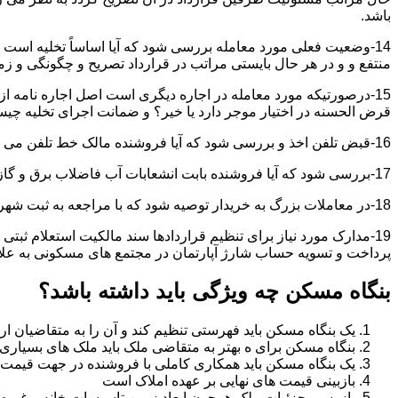
باشد.
14-وضعیت فعلی مورد معامله بررسی شود که آیا اساساً تخلیه است 
منتفع و و در هر حال بایستی مراتب در قرارداد تصریح و چگونگی و زم
15-درصورتیکه مورد معامله در اجاره دیگری است اصل اجاره نامه ا
قرض الحسنه در اختیار موجر دارد یا خیر؟ و ضمانت اجرای تخلیه چی
16-قبض تلفن اخذ و بررسی شود که آیا فروشنده مالک خط تلفن می باشد یا خیر؟
17-بررسی شود که آیا فروشنده بابت انشعابات آب فاضلاب برق و گاز بدهکاری دارد یاخیر؟
18-در معاملات بزرگ به خریدار توصیه شود که با مراجعه به ثبت شهرداری و صحت ادعاهای فروشنده را بررسی کند.
19-مدارک مورد نیاز برای تنظیم قراردادها سند مالکیت استعلام 
پرداخت و تسویه حساب شارژ آپارتمان در مجتمع های مسکونی به عل
بنگاه مسکن چه ویژگی باید داشته باشد؟
یک بنگاه مسکن باید فهرستی تنظیم کند و آن را به متقاضیان ارا
بنگاه مسکن برای ه بهتر به متقاضی ملک باید ملک های بسیاری 
یک بنگاه مسکن باید همکاری کاملی با فروشنده در جهت قیمت
بازبینی قیمت های نهایی بر عهده املاک است
بازرسی جزئیات ملک همچون ابعاد زمین تاسیسات خانه و غیره