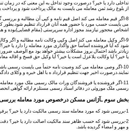
تداخلی دارد یا خیر؟ درصورت وجود تداخل به این معنی که در زمان 
از بلوغ رشد ثمن معامله می بایست به مالک پرداخت شود و پرداخت به 
8-اگر قیم معامله می کند اصل قیم نامه و کپی آن مطالبه و بررسی گر
می بایست حسب مورد با حضور همه آنان قرارداد تنظیم شود.بطور کلی 
اشخاص محجور نیازمند مجوز اداره سرپرستی (مقام قضایی)بوده و هرگو
9-اگر وکیل معامله می کند اصل وکپی وکالت نامه مطالبه و اگر وکا
شود که آیا فروشنده اساساً حق واگذاری مورد معامله را دارد یا خیر؟آ
زیادتر باشد احتمال بروز مشکلات بیشتر خواهد بود مع الوصف ضروری ا
یا خیر؟ آیا وکالت بلاعزل است یا خیر؟ آیا وکیل حق فسخ و اقاله معامله
10-اگر وصی معامله می کند وصیت نامه حتماً می بایست رسمی باشد
نمایند.درصورت اخیر جهت تنظیم قرارداد ه با اهل خبره و وکلای د
11-اگر فروشنده یا فروشندگان وراث مالک رسمی ملک مورد معامله
رسمی ملک موروثی در دفاتر اسناد رسمی مستلزم ارائه گواهی انحصار 
بخش سوم ـآژانس مسکن درخصوص مورد معامله بررسی ن
1-بررسی شود که مورد معامله سند رسمی مالکیت دارد یا خیر؟ برفرض که پاسخ مثبت باشد:
2-بررسی شود که حسب ظاهر سند مالکیت اصالت دارد یا خیر؟ دقت 
و مهر و امضاء گردیده باشد.