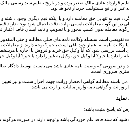
تنظیم قرارداد عادی مالک صغیر بوده و در تاریخ تنظیم سند رسمی ما
غیر او رافع مسئولیت خریدار نخواهد بود.
دد قیم به تنهایی حق معامله دارد و یا اینکه قیم دیگری وجود داشته و
در این گونه معاملات بایستی نهایت دقت اعمال شود توجه دارند قیم 
نه معامله بدون کسب مجوز و یا تصویب و تایید ایشان فاقد اعتبار قا
لت تفویضی است سلسله وکالت نامه های قبلی مطالبه و حتی المقدور ت
یا وکالت نامه به اعتبار خود باقی است یاخیر؟ توجه دارند از معاملات
ست بررسی شود که آیا وکیل حق خرید و فروش یا اجاره با هرشخص و به ه
 را دارد یا خیر؟ آیا وکیل حق توکیل به غیر را دارد یا خیر؟ آیا وکیل ح
.و در صورتی که وصیت نامه عادی باشد می بایست توسط دادگاه صالحه 
ادگستری ضروری است.
 می باشند مطالبه گواهی انحصار وراثت جهت احراز سمت و نیز تعیین 
وراثت و گواهی نامه واریز مالیات بر ارث می باشد.
ماید
شود که سند فاقد قلم خوردگی باشد و توجه دارند در صورت هرگونه