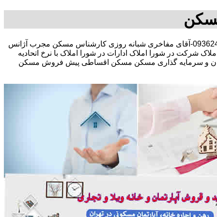
مسکن
مشاوره املاک در خرید فروش رهن اجاره مستقلات کلنگی تجاری-09362467140-آقای مفاخری شبانه روزی کارشناس مسکن مجرب آژانس
ک شرکت در شورا املاک ادارات در شورا املاک با نرخ اتحادیه
آپارتمان و سرمایه گذاری مسکن مسکن اقساطی پیش فروش مسکن