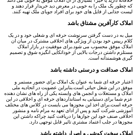
خلاقانه دارید یا خیر؟ بسیاری از ان املاک موفق به خوبی می دانند
که چطور یک ملک را به خوبی در معرض دید خریدار قرار دهند و
لیست جذابی از فایل های خود برای افراد جویای ملک تهیه کنند.
املاک کارآفرین مشتاق باشد
میل به در دست گرفتن سرنوشت حرفه ای و شغلی خود و در یک
کلام رییس خود بودن از ویژگی های اخلاقی مشترک در میان ان
املاک موفق محسوب می شود.برای موفقیت در بازار املاک
مستلزم داشتن درجات بالایی از خوداتکایی انگیزه شوق و تصمیم
گیری هوشمندانه است.
املاک صداقت و درستی داشته باشد
اعتبار حرفه ای شما به عنوان یک املاک برای حضور مستمر و
موفق در این شغل حیاتی است.بنابراین عضویت در اتحادیه ملی
املاک و مستغلات و انجمن های وابسته یکی از راه های نشان دهنده
عزم شما برای دستیابی به استانداردهای حرفه ای و اخلاقی در این
حرفه است.برای اخذ این مجوزها می بایست در کلاس های مختلف
آموزشی شرکت کنید و پس از ادای تعهد به مرام نامه و منشور
اخلاقی صنف خود این جوازها را دریافت کنید چراکه داشتن این
مجوزها در جلب اعتماد مشتری تاثیر قابل توجهی دارد.
املاک سخت کوشی و اصرار داشته باشد