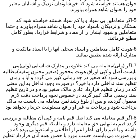
جوان هستند خواسته شود که خویشاوندان نزدیک و آشنایان معتبر
خود را بعنوان شاهد همراه بیاورند.
5-اگر متعاملین بی سواد و یا کم سواد هستند خواسته شود که
بستگان و نزدیکان باسواد خود را بعنوان شاهد همراه بیاورند و حتماً
متعاملین و شهود ایشان را از مفاد و شرایط قرارداد بطور کامل
مطلع فرمائید.
6-هویت کامل متعاملین و اسناد سجلی آنها را با اسناد مالکیت و
مدارک ارائه شده تطبیق نمائید.
7-اگر (ولی)معامله می کند علاوه بر مدارک شناسایی (ولی)می
بایست اصل و کپی اوراق هویت محجور (صغیر مجنون سفیه)مطالبه
و بررسی شود که صغیر در چه زمانی کبیر می گردد و آیا با زمان
تنظیم سند تداخلی دارد یا خیر؟ درصورت وجود تداخل به این معنی
که در زمان تنظیم قرارداد عادی مالک صغیر بوده و در تاریخ تنظیم
سند رسمی مالک کبیر گردد در خصوص نحوه پرداخت دقت لازم
معمول گردیده و پس از بلوغ رشد ثمن معامله می بایست به مالک
پرداخت شود و پرداخت به غیر او رافع مسئولیت خریدار نخواهد بود.
8-اگر قیم معامله می کند اصل قیم نامه و کپی آن مطالبه و بررسی
گردد قیم به تنهایی حق معامله دارد و یا اینکه قیم دیگری وجود
داشته و یا قیم دارای ناظر اعم از اطلاعی و استصوابی بوده که در
این صورت می بایست حسب مورد با حضور همه آنان قرارداد تنظیم