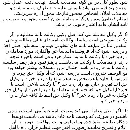
شود.بطور کلی در این گونه معاملات بایستی نهایت دقت اعمال شود
توجه دارند قیم نمی تواند با مولی علیه خود طرف معامله شود و
معاملات املاک اشخاص محجور نیازمند مجوز اداره سرپرستی
(مقام قضایی)بوده و هرگونه معامله بدون کسب مجوز و یا تصویب و
تایید ایشان فاقد اعتبار قانونی می باشد.
9-اگر وکیل معامله می کند اصل وکپی وکالت نامه مطالبه و اگر
وکالت تفویضی است سلسله وکالت نامه های قبلی مطالبه و حتی
المقدور تمامی مبایعه نامه های تنظیمی فیمابین متعاملین قبلی اخذ
و بررسی شود که آیا فروشنده اساساً حق واگذاری مورد معامله را
دارد یا خیر؟آیا وکالت نامه به اعتبار خود باقی است یاخیر؟ توجه
دارند از معاملات با وکالت می بایست پرهیز نمود و هر چقدر سلسله
وکالت نامه ها زیادتر باشد احتمال بروز مشکلات بیشتر خواهد بود
مع الوصف ضروری است بررسی شود که آیا وکیل حق خرید و
فروش یا اجاره با هرشخص و به هر مبلغ را دارد یا خیر؟ آیا وکیل
حق اخذ ثمن و اجاره بها رادارد یا خیر؟ آیا وکالت بلاعزل است یا
خیر؟ آیا وکیل حق فسخ و اقاله معامله را دارد یا خیر؟ آیا وکیل حق
توکیل به غیر را دارد یا خیر؟ آیا وکیل حق اسقاط کافه خیارات را
دارد یا خیر ؟ و
10-اگر وصی معامله می کند وصیت نامه حتماً می بایست رسمی
باشد.و در صورتی که وصیت نامه عادی باشد می بایست توسط
دادگاه صالحه تنفیذ شده و یا تمامی وراث موافقت خود را بر آن
اعلام و تصریح نمایند.درصورت اخیر جهت تنظیم قرارداد ه با اهل