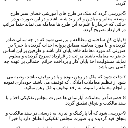
گردد.
5-بررسی گردد که ملک در طرح های آموزشی فضای سبز طرح
توسعه معابر و میادین و قرار نداشته باشد و در این صورت و در
حالتی که خریدار با علم به این طرح ها معامله می نماید حتماً مراتب
در قرارداد تصریح گردد.
6-پایان کار ساختمان مطالعه و بررسی شود که در چه سالی صادر
گردیده و آیا مورد معامله مطابق پروانه احداث گردیده یا خیر؟ در
صورتی که مورد معامله فاقد پایان کار باشد و طرفین بر این اساس
حاضر به معامله باشند مراتب در قرارداد تصریح گردیده و معلوم
نمایند مسئولیت اخذ پایان کار و پرداخت جرائم احتمالی بر عهده چه
کسی می باشد.
7-دقت شود که ملک در رهن نبوده و یا در توقیف نباشد.توصیه می
شود از تنظیم معاملات املاکی که توقیف می باشند خودداری نموده
و انجام معامله را منوط به رفع توقیف و فک رهن نمائید.
8-خصوصاً در معاملات آپارتما ن ها صورت مجلس تفکیکی اخذ و با
سند مالکیت و بنچاق تطبیق گردد.
9-بررسی شود که آیا پارکینگ و انباری به درستی در سند مالکیت و
بنچاق قید گردیده و با صورت مجلس تفکیکی انطباق دارد یا خیر؟