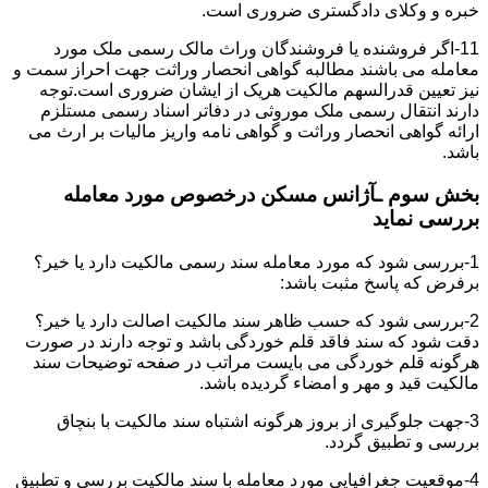
خبره و وکلای دادگستری ضروری است.
11-اگر فروشنده یا فروشندگان وراث مالک رسمی ملک مورد
معامله می باشند مطالبه گواهی انحصار وراثت جهت احراز سمت و
نیز تعیین قدرالسهم مالکیت هریک از ایشان ضروری است.توجه
دارند انتقال رسمی ملک موروثی در دفاتر اسناد رسمی مستلزم
ارائه گواهی انحصار وراثت و گواهی نامه واریز مالیات بر ارث می
باشد.
بخش سوم ـآژانس مسکن درخصوص مورد معامله
بررسی نماید
1-بررسی شود که مورد معامله سند رسمی مالکیت دارد یا خیر؟
برفرض که پاسخ مثبت باشد:
2-بررسی شود که حسب ظاهر سند مالکیت اصالت دارد یا خیر؟
دقت شود که سند فاقد قلم خوردگی باشد و توجه دارند در صورت
هرگونه قلم خوردگی می بایست مراتب در صفحه توضیحات سند
مالکیت قید و مهر و امضاء گردیده باشد.
3-جهت جلوگیری از بروز هرگونه اشتباه سند مالکیت با بنچاق
بررسی و تطبیق گردد.
4-موقعیت جغرافیایی مورد معامله با سند مالکیت بررسی و تطبیق