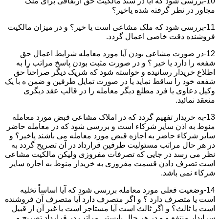
10-بررسی شود که آیا در سند مالکیت حق ارتفاقی برای ملک
مجاور در نظر گرفته شده یاخیر؟
11-بررسی شود که ملک مشاعی است یا خیر؟ و در میزان مالکیت
فروشنده دقت خاصی اعمال گردد.
12-در صورت مشاعی بودن آیا مورد معامله شرایط اعمال حق
شفعه را دارد یا خیر ؟ و در صورت مثبت بودن پاسخ مراتب را به
اطلاع خریدار رسانیده و خواسته شود که شریک دیگر صراحتاً حق
شفعه خود را ساقط نماید یا در صورت تمایل طرفین و ضمن ه با یک
وکیل دعاوی یا فرد مطلع دیگر معامله را در قالب عقد دیگری
منعقد نمائید.
13-به خریدار تفهیم گردد که در املاک مشاعی قبض مورد معامله
منوط به اذن سایر شرکاء است و بررسی شود که در معامله حاضر
سایر شرکاء حاضر به اجازه قبض مورد معامله می باشند یاخیر؟ و
در هر حال مراتب مسئولیت طرفین قرارداد در آن تصریح گردد به
نظر می رسد در جایی که تصرفات مفروزی ولیکن مالکیت مشاعی
است تصرف دادن قسمت مفروزی به خریدار منوط به اجازه سایر
شرکاء نمی باشد.
14-وضعیت فعلی مورد معامله بررسی شود که آیا اساساً تخلیه
است یا متصرف دارد ؟ و اگر متصرف دارد آیا متصرف آن فروشنده
است یا ثالث؟ و اگر ثالث است آیا مستاجر است یا غیر آن از قبیل
سرایدار منتفع و و در هر حال بایستی مراتب در قرارداد تصریح و