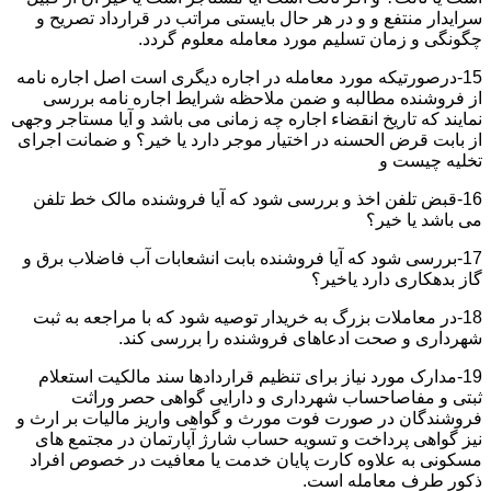
سرایدار منتفع و و در هر حال بایستی مراتب در قرارداد تصریح و
چگونگی و زمان تسلیم مورد معامله معلوم گردد.
15-درصورتیکه مورد معامله در اجاره دیگری است اصل اجاره نامه
از فروشنده مطالبه و ضمن ملاحظه شرایط اجاره نامه بررسی
نمایند که تاریخ انقضاء اجاره چه زمانی می باشد و آیا مستاجر وجهی
از بابت قرض الحسنه در اختیار موجر دارد یا خیر؟ و ضمانت اجرای
تخلیه چیست و
16-قبض تلفن اخذ و بررسی شود که آیا فروشنده مالک خط تلفن
می باشد یا خیر؟
17-بررسی شود که آیا فروشنده بابت انشعابات آب فاضلاب برق و
گاز بدهکاری دارد یاخیر؟
18-در معاملات بزرگ به خریدار توصیه شود که با مراجعه به ثبت
شهرداری و صحت ادعاهای فروشنده را بررسی کند.
19-مدارک مورد نیاز برای تنظیم قراردادها سند مالکیت استعلام
ثبتی و مفاصاحساب شهرداری و دارایی گواهی حصر وراثت
فروشندگان در صورت فوت مورث و گواهی واریز مالیات بر ارث و
نیز گواهی پرداخت و تسویه حساب شارژ آپارتمان در مجتمع های
مسکونی به علاوه کارت پایان خدمت یا معافیت در خصوص افراد
ذکور طرف معامله است.