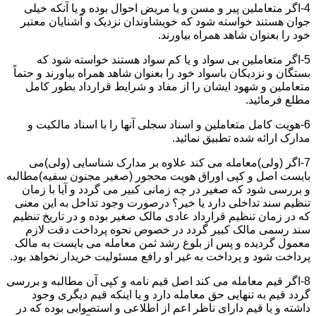
4-اگر متعاملین پیر و مسن و یا مریض احوال بوده و یا آنکه خیلی
جوان هستند خواسته شود که خویشاوندان نزدیک و آشنایان معتبر
خود را بعنوان شاهد همراه بیاورند.
5-اگر متعاملین بی سواد و یا کم سواد هستند خواسته شود که
بستگان و نزدیکان باسواد خود را بعنوان شاهد همراه بیاورند و حتماً
متعاملین و شهود ایشان را از مفاد و شرایط قرارداد بطور کامل
مطلع فرمائید.
6-هویت کامل متعاملین و اسناد سجلی آنها را با اسناد مالکیت و
مدارک ارائه شده تطبیق نمائید.
7-اگر (ولی)معامله می کند علاوه بر مدارک شناسایی (ولی)می
بایست اصل و کپی اوراق هویت محجور (صغیر مجنون سفیه)مطالبه
و بررسی شود که صغیر در چه زمانی کبیر می گردد و آیا با زمان
تنظیم سند تداخلی دارد یا خیر؟ درصورت وجود تداخل به این معنی
که در زمان تنظیم قرارداد عادی مالک صغیر بوده و در تاریخ تنظیم
سند رسمی مالک کبیر گردد در خصوص نحوه پرداخت دقت لازم
معمول گردیده و پس از بلوغ رشد ثمن معامله می بایست به مالک
پرداخت شود و پرداخت به غیر او رافع مسئولیت خریدار نخواهد بود.
8-اگر قیم معامله می کند اصل قیم نامه و کپی آن مطالبه و بررسی
گردد قیم به تنهایی حق معامله دارد و یا اینکه قیم دیگری وجود
داشته و یا قیم دارای ناظر اعم از اطلاعی و استصوابی بوده که در