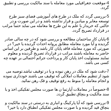
4-موقعیت جغرافیایی مورد معامله با سند مالکیت بررسی و تطبیق
گردد.
5-بررسی گردد که ملک در طرح های آموزشی فضای سبز طرح
توسعه معابر و میادین و قرار نداشته باشد و در این صورت و در
حالتی که خریدار با علم به این طرح ها معامله می نماید حتماً مراتب
در قرارداد تصریح گردد.
6-پایان کار ساختمان مطالعه و بررسی شود که در چه سالی صادر
گردیده و آیا مورد معامله مطابق پروانه احداث گردیده یا خیر؟ در
صورتی که مورد معامله فاقد پایان کار باشد و طرفین بر این اساس
حاضر به معامله باشند مراتب در قرارداد تصریح گردیده و معلوم
نمایند مسئولیت اخذ پایان کار و پرداخت جرائم احتمالی بر عهده چه
کسی می باشد.
7-دقت شود که ملک در رهن نبوده و یا در توقیف نباشد.توصیه می
شود از تنظیم معاملات املاکی که توقیف می باشند خودداری نموده
و انجام معامله را منوط به رفع توقیف و فک رهن نمائید.
8-خصوصاً در معاملات آپارتما ن ها صورت مجلس تفکیکی اخذ و با
سند مالکیت و بنچاق تطبیق گردد.
9-بررسی شود که آیا پارکینگ و انباری به درستی در سند مالکیت و
بنچاق قید گردیده و با صورت مجلس تفکیکی انطباق دارد یا خیر؟