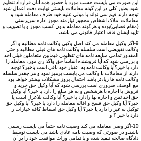
این صورت می بایست حسب مورد با حضور همه آنان قرارداد تنظیم
شود.بطور کلی در این گونه معاملات بایستی نهایت دقت اعمال شود
توجه دارند قیم نمی تواند با مولی علیه خود طرف معامله شود و
معاملات املاک اشخاص محجور نیازمند مجوز اداره سرپرستی
(مقام قضایی)بوده و هرگونه معامله بدون کسب مجوز و یا تصویب و
تایید ایشان فاقد اعتبار قانونی می باشد.
9-اگر وکیل معامله می کند اصل وکپی وکالت نامه مطالبه و اگر
وکالت تفویضی است سلسله وکالت نامه های قبلی مطالبه و حتی
المقدور تمامی مبایعه نامه های تنظیمی فیمابین متعاملین قبلی اخذ
و بررسی شود که آیا فروشنده اساساً حق واگذاری مورد معامله را
دارد یا خیر؟آیا وکالت نامه به اعتبار خود باقی است یاخیر؟ توجه
دارند از معاملات با وکالت می بایست پرهیز نمود و هر چقدر سلسله
وکالت نامه ها زیادتر باشد احتمال بروز مشکلات بیشتر خواهد بود
مع الوصف ضروری است بررسی شود که آیا وکیل حق خرید و
فروش یا اجاره با هرشخص و به هر مبلغ را دارد یا خیر؟ آیا وکیل
حق اخذ ثمن و اجاره بها رادارد یا خیر؟ آیا وکالت بلاعزل است یا
خیر؟ آیا وکیل حق فسخ و اقاله معامله را دارد یا خیر؟ آیا وکیل حق
توکیل به غیر را دارد یا خیر؟ آیا وکیل حق اسقاط کافه خیارات را
دارد یا خیر ؟ و
10-اگر وصی معامله می کند وصیت نامه حتماً می بایست رسمی
باشد.و در صورتی که وصیت نامه عادی باشد می بایست توسط
دادگاه صالحه تنفیذ شده و یا تمامی وراث موافقت خود را بر آن