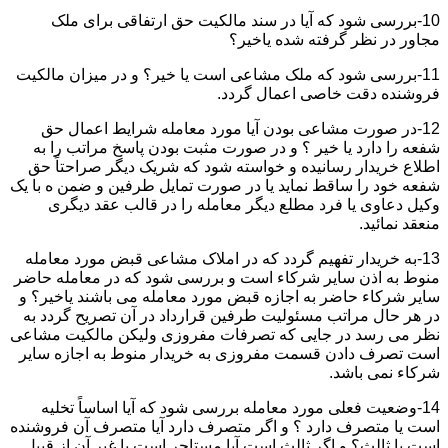
10-بررسی شود که آیا در سند مالکیت حق ارتفاقی برای ملک
مجاور در نظر گرفته شده یاخیر؟
11-بررسی شود که ملک مشاعی است یا خیر؟ و در میزان مالکیت
فروشنده دقت خاصی اعمال گردد.
12-در صورت مشاعی بودن آیا مورد معامله شرایط اعمال حق
شفعه را دارد یا خیر ؟ و در صورت مثبت بودن پاسخ مراتب را به
اطلاع خریدار رسانیده و خواسته شود که شریک دیگر صراحتاً حق
شفعه خود را ساقط نماید یا در صورت تمایل طرفین و ضمن ه با یک
وکیل دعاوی یا فرد مطلع دیگر معامله را در قالب عقد دیگری
منعقد نمائید.
13-به خریدار تفهیم گردد که در املاک مشاعی قبض مورد معامله
منوط به اذن سایر شرکاء است و بررسی شود که در معامله حاضر
سایر شرکاء حاضر به اجازه قبض مورد معامله می باشند یاخیر؟ و
در هر حال مراتب مسئولیت طرفین قرارداد در آن تصریح گردد به
نظر می رسد در جایی که تصرفات مفروزی ولیکن مالکیت مشاعی
است تصرف دادن قسمت مفروزی به خریدار منوط به اجازه سایر
شرکاء نمی باشد.
14-وضعیت فعلی مورد معامله بررسی شود که آیا اساساً تخلیه
است یا متصرف دارد ؟ و اگر متصرف دارد آیا متصرف آن فروشنده
است یا ثالث؟ و اگر ثالث است آیا مستاجر است یا غیر آن از قبیل