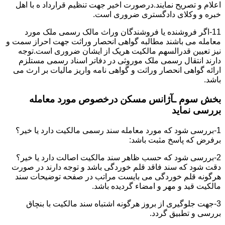
اعلام و تصریح نمایند.درصورت اخیر جهت تنظیم قرارداد ه با اهل
خبره و وکلای دادگستری ضروری است.
11-اگر فروشنده یا فروشندگان وراث مالک رسمی ملک مورد
معامله می باشند مطالبه گواهی انحصار وراثت جهت احراز سمت و
نیز تعیین قدرالسهم مالکیت هریک از ایشان ضروری است.توجه
دارند انتقال رسمی ملک موروثی در دفاتر اسناد رسمی مستلزم
ارائه گواهی انحصار وراثت و گواهی نامه واریز مالیات بر ارث می
باشد.
بخش سوم ـآژانس مسکن درخصوص مورد معامله
بررسی نماید
1-بررسی شود که مورد معامله سند رسمی مالکیت دارد یا خیر؟
برفرض که پاسخ مثبت باشد:
2-بررسی شود که حسب ظاهر سند مالکیت اصالت دارد یا خیر؟
دقت شود که سند فاقد قلم خوردگی باشد و توجه دارند در صورت
هرگونه قلم خوردگی می بایست مراتب در صفحه توضیحات سند
مالکیت قید و مهر و امضاء گردیده باشد.
3-جهت جلوگیری از بروز هرگونه اشتباه سند مالکیت با بنچاق
بررسی و تطبیق گردد.