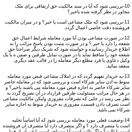
10-بررسی شود که آیا در سند مالکیت حق ارتفاقی برای ملک
مجاور در نظر گرفته شده یاخیر؟
11-بررسی شود که ملک مشاعی است یا خیر؟ و در میزان مالکیت
فروشنده دقت خاصی اعمال گردد.
12-در صورت مشاعی بودن آیا مورد معامله شرایط اعمال حق
شفعه را دارد یا خیر ؟ و در صورت مثبت بودن پاسخ مراتب را به
اطلاع خریدار رسانیده و خواسته شود که شریک دیگر صراحتاً حق
شفعه خود را ساقط نماید یا در صورت تمایل طرفین و ضمن ه با یک
وکیل دعاوی یا فرد مطلع دیگر معامله را در قالب عقد دیگری
منعقد نمائید.
13-به خریدار تفهیم گردد که در املاک مشاعی قبض مورد معامله
منوط به اذن سایر شرکاء است و بررسی شود که در معامله حاضر
سایر شرکاء حاضر به اجازه قبض مورد معامله می باشند یاخیر؟ و
در هر حال مراتب مسئولیت طرفین قرارداد در آن تصریح گردد به
نظر می رسد در جایی که تصرفات مفروزی ولیکن مالکیت مشاعی
است تصرف دادن قسمت مفروزی به خریدار منوط به اجازه سایر
شرکاء نمی باشد.
14-وضعیت فعلی مورد معامله بررسی شود که آیا اساساً تخلیه
است یا متصرف دارد ؟ و اگر متصرف دارد آیا متصرف آن فروشنده
است یا ثالث؟ و اگر ثالث است آیا مستاجر است یا غیر آن از قبیل