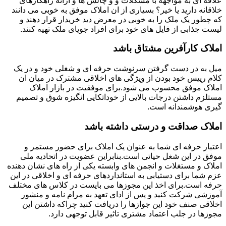
علاقه ای به مواجهه با مشکلات و و چالش ها و ارائه راهکارهای
خلاقانه دارید یا خیر؟ بسیاری از ان املاک موفق به خوبی می دانند
که چطور یک ملک را به خوبی در معرض دید خریدار قرار دهند و
لیست جذابی از فایل های خود برای افراد جویای ملک تهیه کنند.
املاک کارآفرین مشتاق باشد
میل به در دست گرفتن سرنوشت حرفه ای و شغلی خود و در یک
کلام رییس خود بودن از ویژگی های اخلاقی مشترک در میان ان
املاک موفق محسوب می شود.برای موفقیت در بازار املاک
مستلزم داشتن درجات بالایی از خوداتکایی انگیزه شوق و تصمیم
گیری هوشمندانه است.
املاک صداقت و درستی داشته باشد
اعتبار حرفه ای شما به عنوان یک املاک برای حضور مستمر و
موفق در این شغل حیاتی است.بنابراین عضویت در اتحادیه ملی
املاک و مستغلات و انجمن های وابسته یکی از راه های نشان دهنده
عزم شما برای دستیابی به استانداردهای حرفه ای و اخلاقی در این
حرفه است.برای اخذ این مجوزها می بایست در کلاس های مختلف
آموزشی شرکت کنید و پس از ادای تعهد به مرام نامه و منشور
اخلاقی صنف خود این جوازها را دریافت کنید چراکه داشتن این
مجوزها در جلب اعتماد مشتری تاثیر قابل توجهی دارد.