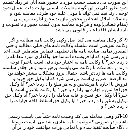
این صورت می بایست حسب مورد با حضور همه آنان قرارداد تنظیم
شود.بطور کلی در این گونه معاملات بایستی نهایت دقت اعمال شود
توجه دارند قیم نمی تواند با مولی علیه خود طرف معامله شود و
معاملات املاک اشخاص محجور نیازمند مجوز اداره سرپرستی
(مقام قضایی)بوده و هرگونه معامله بدون کسب مجوز و یا تصویب و
تایید ایشان فاقد اعتبار قانونی می باشد.
9-اگر وکیل معامله می کند اصل وکپی وکالت نامه مطالبه و اگر
وکالت تفویضی است سلسله وکالت نامه های قبلی مطالبه و حتی
المقدور تمامی مبایعه نامه های تنظیمی فیمابین متعاملین قبلی اخذ
و بررسی شود که آیا فروشنده اساساً حق واگذاری مورد معامله را
دارد یا خیر؟آیا وکالت نامه به اعتبار خود باقی است یاخیر؟ توجه
دارند از معاملات با وکالت می بایست پرهیز نمود و هر چقدر سلسله
وکالت نامه ها زیادتر باشد احتمال بروز مشکلات بیشتر خواهد بود
مع الوصف ضروری است بررسی شود که آیا وکیل حق خرید و
فروش یا اجاره با هرشخص و به هر مبلغ را دارد یا خیر؟ آیا وکیل
حق اخذ ثمن و اجاره بها رادارد یا خیر؟ آیا وکالت بلاعزل است یا
خیر؟ آیا وکیل حق فسخ و اقاله معامله را دارد یا خیر؟ آیا وکیل حق
توکیل به غیر را دارد یا خیر؟ آیا وکیل حق اسقاط کافه خیارات را
دارد یا خیر ؟ و
10-اگر وصی معامله می کند وصیت نامه حتماً می بایست رسمی
باشد.و در صورتی که وصیت نامه عادی باشد می بایست توسط
دادگاه صالحه تنفیذ شده و یا تمامی وراث موافقت خود را بر آن