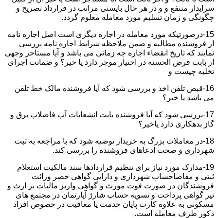
سرایدار منتفع و و در هر حال بایستی مراتب در قرارداد تصریح و
چگونگی و زمان تسلیم مورد معامله معلوم گردد.
15-درصورتیکه مورد معامله در اجاره دیگری است اصل اجاره نامه
از فروشنده مطالبه و ضمن ملاحظه شرایط اجاره نامه بررسی
نمایند که تاریخ انقضاء اجاره چه زمانی می باشد و آیا مستاجر وجهی
از بابت قرض الحسنه در اختیار موجر دارد یا خیر؟ و ضمانت اجرای
تخلیه چیست و
16-قبض تلفن اخذ و بررسی شود که آیا فروشنده مالک خط تلفن
می باشد یا خیر؟
17-بررسی شود که آیا فروشنده بابت انشعابات آب فاضلاب برق و
گاز بدهکاری دارد یاخیر؟
18-در معاملات بزرگ به خریدار توصیه شود که با مراجعه به ثبت
شهرداری و صحت ادعاهای فروشنده را بررسی کند.
19-مدارک مورد نیاز برای تنظیم قراردادها سند مالکیت استعلام
ثبتی و مفاصاحساب شهرداری و دارایی گواهی حصر وراثت
فروشندگان در صورت فوت مورث و گواهی واریز مالیات بر ارث و
نیز گواهی پرداخت و تسویه حساب شارژ آپارتمان در مجتمع های
مسکونی به علاوه کارت پایان خدمت یا معافیت در خصوص افراد
ذکور طرف معامله است.