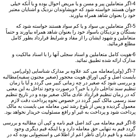
4-اگر متعاملین پیر و مسن و یا مریض احوال بوده و یا آنکه خیلی
جوان هستند خواسته شود که خویشاوندان نزدیک و آشنایان معتبر
خود را بعنوان شاهد همراه بیاورند.
5-اگر متعاملین بی سواد و یا کم سواد هستند خواسته شود که
بستگان و نزدیکان باسواد خود را بعنوان شاهد همراه بیاورند و حتماً
متعاملین و شهود ایشان را از مفاد و شرایط قرارداد بطور کامل
مطلع فرمائید.
6-هویت کامل متعاملین و اسناد سجلی آنها را با اسناد مالکیت و
مدارک ارائه شده تطبیق نمائید.
7-اگر (ولی)معامله می کند علاوه بر مدارک شناسایی (ولی)می
بایست اصل و کپی اوراق هویت محجور (صغیر مجنون سفیه)مطالبه
و بررسی شود که صغیر در چه زمانی کبیر می گردد و آیا با زمان
تنظیم سند تداخلی دارد یا خیر؟ درصورت وجود تداخل به این معنی
که در زمان تنظیم قرارداد عادی مالک صغیر بوده و در تاریخ تنظیم
سند رسمی مالک کبیر گردد در خصوص نحوه پرداخت دقت لازم
معمول گردیده و پس از بلوغ رشد ثمن معامله می بایست به مالک
پرداخت شود و پرداخت به غیر او رافع مسئولیت خریدار نخواهد بود.
8-اگر قیم معامله می کند اصل قیم نامه و کپی آن مطالبه و بررسی
گردد قیم به تنهایی حق معامله دارد و یا اینکه قیم دیگری وجود
داشته و یا قیم دارای ناظر اعم از اطلاعی و استصوابی بوده که در