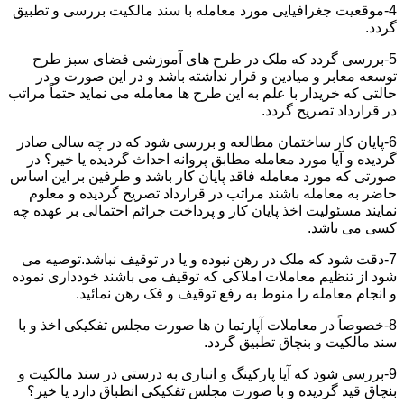
4-موقعیت جغرافیایی مورد معامله با سند مالکیت بررسی و تطبیق
گردد.
5-بررسی گردد که ملک در طرح های آموزشی فضای سبز طرح
توسعه معابر و میادین و قرار نداشته باشد و در این صورت و در
حالتی که خریدار با علم به این طرح ها معامله می نماید حتماً مراتب
در قرارداد تصریح گردد.
6-پایان کار ساختمان مطالعه و بررسی شود که در چه سالی صادر
گردیده و آیا مورد معامله مطابق پروانه احداث گردیده یا خیر؟ در
صورتی که مورد معامله فاقد پایان کار باشد و طرفین بر این اساس
حاضر به معامله باشند مراتب در قرارداد تصریح گردیده و معلوم
نمایند مسئولیت اخذ پایان کار و پرداخت جرائم احتمالی بر عهده چه
کسی می باشد.
7-دقت شود که ملک در رهن نبوده و یا در توقیف نباشد.توصیه می
شود از تنظیم معاملات املاکی که توقیف می باشند خودداری نموده
و انجام معامله را منوط به رفع توقیف و فک رهن نمائید.
8-خصوصاً در معاملات آپارتما ن ها صورت مجلس تفکیکی اخذ و با
سند مالکیت و بنچاق تطبیق گردد.
9-بررسی شود که آیا پارکینگ و انباری به درستی در سند مالکیت و
بنچاق قید گردیده و با صورت مجلس تفکیکی انطباق دارد یا خیر؟