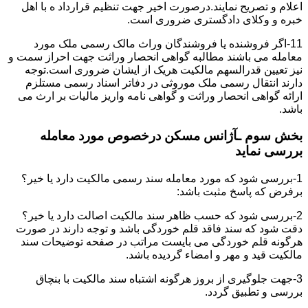
اعلام و تصریح نمایند.درصورت اخیر جهت تنظیم قرارداد ه با اهل
خبره و وکلای دادگستری ضروری است.
11-اگر فروشنده یا فروشندگان وراث مالک رسمی ملک مورد
معامله می باشند مطالبه گواهی انحصار وراثت جهت احراز سمت و
نیز تعیین قدرالسهم مالکیت هریک از ایشان ضروری است.توجه
دارند انتقال رسمی ملک موروثی در دفاتر اسناد رسمی مستلزم
ارائه گواهی انحصار وراثت و گواهی نامه واریز مالیات بر ارث می
باشد.
بخش سوم ـآژانس مسکن درخصوص مورد معامله
بررسی نماید
1-بررسی شود که مورد معامله سند رسمی مالکیت دارد یا خیر؟
برفرض که پاسخ مثبت باشد:
2-بررسی شود که حسب ظاهر سند مالکیت اصالت دارد یا خیر؟
دقت شود که سند فاقد قلم خوردگی باشد و توجه دارند در صورت
هرگونه قلم خوردگی می بایست مراتب در صفحه توضیحات سند
مالکیت قید و مهر و امضاء گردیده باشد.
3-جهت جلوگیری از بروز هرگونه اشتباه سند مالکیت با بنچاق
بررسی و تطبیق گردد.