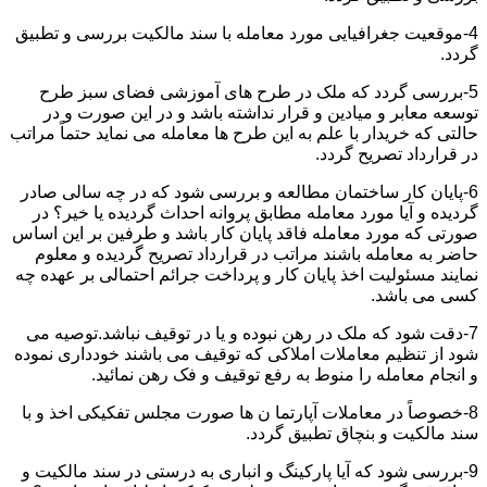
4-موقعیت جغرافیایی مورد معامله با سند مالکیت بررسی و تطبیق
گردد.
5-بررسی گردد که ملک در طرح های آموزشی فضای سبز طرح
توسعه معابر و میادین و قرار نداشته باشد و در این صورت و در
حالتی که خریدار با علم به این طرح ها معامله می نماید حتماً مراتب
در قرارداد تصریح گردد.
6-پایان کار ساختمان مطالعه و بررسی شود که در چه سالی صادر
گردیده و آیا مورد معامله مطابق پروانه احداث گردیده یا خیر؟ در
صورتی که مورد معامله فاقد پایان کار باشد و طرفین بر این اساس
حاضر به معامله باشند مراتب در قرارداد تصریح گردیده و معلوم
نمایند مسئولیت اخذ پایان کار و پرداخت جرائم احتمالی بر عهده چه
کسی می باشد.
7-دقت شود که ملک در رهن نبوده و یا در توقیف نباشد.توصیه می
شود از تنظیم معاملات املاکی که توقیف می باشند خودداری نموده
و انجام معامله را منوط به رفع توقیف و فک رهن نمائید.
8-خصوصاً در معاملات آپارتما ن ها صورت مجلس تفکیکی اخذ و با
سند مالکیت و بنچاق تطبیق گردد.
9-بررسی شود که آیا پارکینگ و انباری به درستی در سند مالکیت و