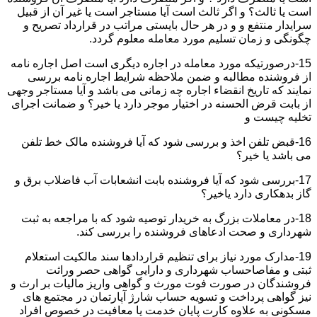
است یا ثالث؟ و اگر ثالث است آیا مستاجر است یا غیر آن از قبیل
سرایدار منتفع و و در هر حال بایستی مراتب در قرارداد تصریح و
چگونگی و زمان تسلیم مورد معامله معلوم گردد.
15-درصورتیکه مورد معامله در اجاره دیگری است اصل اجاره نامه
از فروشنده مطالبه و ضمن ملاحظه شرایط اجاره نامه بررسی
نمایند که تاریخ انقضاء اجاره چه زمانی می باشد و آیا مستاجر وجهی
از بابت قرض الحسنه در اختیار موجر دارد یا خیر؟ و ضمانت اجرای
تخلیه چیست و
16-قبض تلفن اخذ و بررسی شود که آیا فروشنده مالک خط تلفن
می باشد یا خیر؟
17-بررسی شود که آیا فروشنده بابت انشعابات آب فاضلاب برق و
گاز بدهکاری دارد یاخیر؟
18-در معاملات بزرگ به خریدار توصیه شود که با مراجعه به ثبت
شهرداری و صحت ادعاهای فروشنده را بررسی کند.
19-مدارک مورد نیاز برای تنظیم قراردادها سند مالکیت استعلام
ثبتی و مفاصاحساب شهرداری و دارایی گواهی حصر وراثت
فروشندگان در صورت فوت مورث و گواهی واریز مالیات بر ارث و
نیز گواهی پرداخت و تسویه حساب شارژ آپارتمان در مجتمع های
مسکونی به علاوه کارت پایان خدمت یا معافیت در خصوص افراد