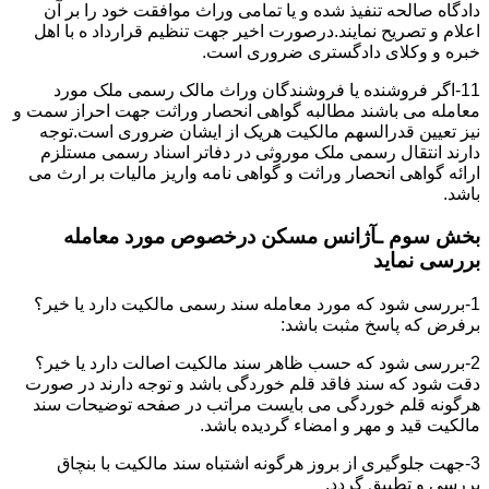
دادگاه صالحه تنفیذ شده و یا تمامی وراث موافقت خود را بر آن
اعلام و تصریح نمایند.درصورت اخیر جهت تنظیم قرارداد ه با اهل
خبره و وکلای دادگستری ضروری است.
11-اگر فروشنده یا فروشندگان وراث مالک رسمی ملک مورد
معامله می باشند مطالبه گواهی انحصار وراثت جهت احراز سمت و
نیز تعیین قدرالسهم مالکیت هریک از ایشان ضروری است.توجه
دارند انتقال رسمی ملک موروثی در دفاتر اسناد رسمی مستلزم
ارائه گواهی انحصار وراثت و گواهی نامه واریز مالیات بر ارث می
باشد.
بخش سوم ـآژانس مسکن درخصوص مورد معامله
بررسی نماید
1-بررسی شود که مورد معامله سند رسمی مالکیت دارد یا خیر؟
برفرض که پاسخ مثبت باشد:
2-بررسی شود که حسب ظاهر سند مالکیت اصالت دارد یا خیر؟
دقت شود که سند فاقد قلم خوردگی باشد و توجه دارند در صورت
هرگونه قلم خوردگی می بایست مراتب در صفحه توضیحات سند
مالکیت قید و مهر و امضاء گردیده باشد.
3-جهت جلوگیری از بروز هرگونه اشتباه سند مالکیت با بنچاق
بررسی و تطبیق گردد.