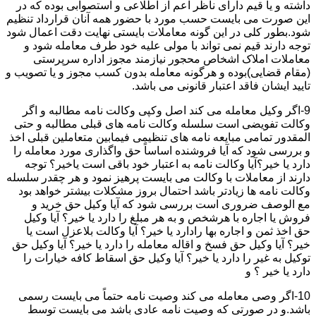
داشته و یا قیم دارای ناظر اعم از اطلاعی و استصوابی بوده که در
این صورت می بایست حسب مورد با حضور همه آنان قرارداد تنظیم
شود.بطور کلی در این گونه معاملات بایستی نهایت دقت اعمال شود
توجه دارند قیم نمی تواند با مولی علیه خود طرف معامله شود و
معاملات املاک اشخاص محجور نیازمند مجوز اداره سرپرستی
(مقام قضایی)بوده و هرگونه معامله بدون کسب مجوز و یا تصویب و
تایید ایشان فاقد اعتبار قانونی می باشد.
9-اگر وکیل معامله می کند اصل وکپی وکالت نامه مطالبه و اگر
وکالت تفویضی است سلسله وکالت نامه های قبلی مطالبه و حتی
المقدور تمامی مبایعه نامه های تنظیمی فیمابین متعاملین قبلی اخذ
و بررسی شود که آیا فروشنده اساساً حق واگذاری مورد معامله را
دارد یا خیر؟آیا وکالت نامه به اعتبار خود باقی است یاخیر؟ توجه
دارند از معاملات با وکالت می بایست پرهیز نمود و هر چقدر سلسله
وکالت نامه ها زیادتر باشد احتمال بروز مشکلات بیشتر خواهد بود
مع الوصف ضروری است بررسی شود که آیا وکیل حق خرید و
فروش یا اجاره با هرشخص و به هر مبلغ را دارد یا خیر؟ آیا وکیل
حق اخذ ثمن و اجاره بها رادارد یا خیر؟ آیا وکالت بلاعزل است یا
خیر؟ آیا وکیل حق فسخ و اقاله معامله را دارد یا خیر؟ آیا وکیل حق
توکیل به غیر را دارد یا خیر؟ آیا وکیل حق اسقاط کافه خیارات را
دارد یا خیر ؟ و
10-اگر وصی معامله می کند وصیت نامه حتماً می بایست رسمی
باشد.و در صورتی که وصیت نامه عادی باشد می بایست توسط