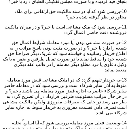
بنچاق قید گردیده و با صورت مجلس تفکیکی انطباق دارد یا خیر؟
10-بررسی شود که آیا در سند مالکیت حق ارتفاقی برای ملک
مجاور در نظر گرفته شده یاخیر؟
11-بررسی شود که ملک مشاعی است یا خیر؟ و در میزان مالکیت
فروشنده دقت خاصی اعمال گردد.
12-در صورت مشاعی بودن آیا مورد معامله شرایط اعمال حق
شفعه را دارد یا خیر ؟ و در صورت مثبت بودن پاسخ مراتب را به
اطلاع خریدار رسانیده و خواسته شود که شریک دیگر صراحتاً حق
شفعه خود را ساقط نماید یا در صورت تمایل طرفین و ضمن ه با یک
وکیل دعاوی یا فرد مطلع دیگر معامله را در قالب عقد دیگری
منعقد نمائید.
13-به خریدار تفهیم گردد که در املاک مشاعی قبض مورد معامله
منوط به اذن سایر شرکاء است و بررسی شود که در معامله حاضر
سایر شرکاء حاضر به اجازه قبض مورد معامله می باشند یاخیر؟ و
در هر حال مراتب مسئولیت طرفین قرارداد در آن تصریح گردد به
نظر می رسد در جایی که تصرفات مفروزی ولیکن مالکیت مشاعی
است تصرف دادن قسمت مفروزی به خریدار منوط به اجازه سایر
شرکاء نمی باشد.
14-وضعیت فعلی مورد معامله بررسی شود که آیا اساساً تخلیه
است یا متصرف دارد ؟ و اگر متصرف دارد آیا متصرف آن فروشنده