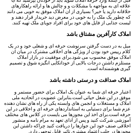
قبل از اینکه وارد حرفه املاک شوید باید از خودتان بپرسید که آیا
علاقه ای به مواجهه با مشکلات و و چالش ها و ارائه راهکارهای
خلاقانه دارید یا خیر؟ بسیاری از ان املاک موفق به خوبی می دانند
که چطور یک ملک را به خوبی در معرض دید خریدار قرار دهند و
لیست جذابی از فایل های خود برای افراد جویای ملک تهیه کنند.
املاک کارآفرین مشتاق باشد
میل به در دست گرفتن سرنوشت حرفه ای و شغلی خود و در یک
کلام رییس خود بودن از ویژگی های اخلاقی مشترک در میان ان
املاک موفق محسوب می شود.برای موفقیت در بازار املاک
مستلزم داشتن درجات بالایی از خوداتکایی انگیزه شوق و تصمیم
گیری هوشمندانه است.
املاک صداقت و درستی داشته باشد
اعتبار حرفه ای شما به عنوان یک املاک برای حضور مستمر و
موفق در این شغل حیاتی است.بنابراین عضویت در اتحادیه ملی
املاک و مستغلات و انجمن های وابسته یکی از راه های نشان دهنده
عزم شما برای دستیابی به استانداردهای حرفه ای و اخلاقی در این
حرفه است.برای اخذ این مجوزها می بایست در کلاس های مختلف
آموزشی شرکت کنید و پس از ادای تعهد به مرام نامه و منشور
اخلاقی صنف خود این جوازها را دریافت کنید چراکه داشتن این
مجوزها در جلب اعتماد مشتری تاثیر قابل توجهی دارد.