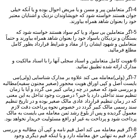
4-اگر متعاملین پیر و مسن و یا مریض احوال بوده و یا آنکه خیلی
جوان هستند خواسته شود که خویشاوندان نزدیک و آشنایان معتبر
خود را بعنوان شاهد همراه بیاورند.
5-اگر متعاملین بی سواد و یا کم سواد هستند خواسته شود که
بستگان و نزدیکان باسواد خود را بعنوان شاهد همراه بیاورند و حتماً
متعاملین و شهود ایشان را از مفاد و شرایط قرارداد بطور کامل
مطلع فرمائید.
6-هویت کامل متعاملین و اسناد سجلی آنها را با اسناد مالکیت و
مدارک ارائه شده تطبیق نمائید.
7-اگر (ولی)معامله می کند علاوه بر مدارک شناسایی (ولی)می
بایست اصل و کپی اوراق هویت محجور (صغیر مجنون سفیه)مطالبه
و بررسی شود که صغیر در چه زمانی کبیر می گردد و آیا با زمان
تنظیم سند تداخلی دارد یا خیر؟ درصورت وجود تداخل به این معنی
که در زمان تنظیم قرارداد عادی مالک صغیر بوده و در تاریخ تنظیم
سند رسمی مالک کبیر گردد در خصوص نحوه پرداخت دقت لازم
معمول گردیده و پس از بلوغ رشد ثمن معامله می بایست به مالک
پرداخت شود و پرداخت به غیر او رافع مسئولیت خریدار نخواهد بود.
8-اگر قیم معامله می کند اصل قیم نامه و کپی آن مطالبه و بررسی
گردد قیم به تنهایی حق معامله دارد و یا اینکه قیم دیگری وجود