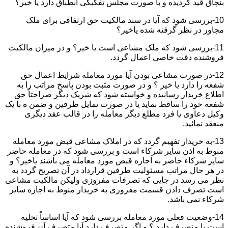
بنچاق قید گردیده و با صورت مجلس تفکیکی انطباق دارد یا خیر؟
10-بررسی شود که آیا در سند مالکیت حق ارتفاقی برای ملک
مجاور در نظر گرفته شده یاخیر؟
11-بررسی شود که ملک مشاعی است یا خیر؟ و در میزان مالکیت
فروشنده دقت خاصی اعمال گردد.
12-در صورت مشاعی بودن آیا مورد معامله شرایط اعمال حق
شفعه را دارد یا خیر ؟ و در صورت مثبت بودن پاسخ مراتب را به
اطلاع خریدار رسانیده و خواسته شود که شریک دیگر صراحتاً حق
شفعه خود را ساقط نماید یا در صورت تمایل طرفین و ضمن ه با یک
وکیل دعاوی یا فرد مطلع دیگر معامله را در قالب عقد دیگری
منعقد نمائید.
13-به خریدار تفهیم گردد که در املاک مشاعی قبض مورد معامله
منوط به اذن سایر شرکاء است و بررسی شود که در معامله حاضر
سایر شرکاء حاضر به اجازه قبض مورد معامله می باشند یاخیر؟ و
در هر حال مراتب مسئولیت طرفین قرارداد در آن تصریح گردد به
نظر می رسد در جایی که تصرفات مفروزی ولیکن مالکیت مشاعی
است تصرف دادن قسمت مفروزی به خریدار منوط به اجازه سایر
شرکاء نمی باشد.
14-وضعیت فعلی مورد معامله بررسی شود که آیا اساساً تخلیه
است یا متصرف دارد ؟ و اگر متصرف دارد آیا متصرف آن فروشنده