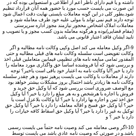
داشته و یا قیم دارای ناظر اعم از اطلاعی و استصوابی بوده که در
این صورت می بایست حسب مورد با حضور همه آنان قرارداد تنظیم
شود.بطور کلی در این گونه معاملات بایستی نهایت دقت اعمال شود
توجه دارند قیم نمی تواند با مولی علیه خود طرف معامله شود و
معاملات املاک اشخاص محجور نیازمند مجوز اداره سرپرستی
(مقام قضایی)بوده و هرگونه معامله بدون کسب مجوز و یا تصویب و
تایید ایشان فاقد اعتبار قانونی می باشد.
9-اگر وکیل معامله می کند اصل وکپی وکالت نامه مطالبه و اگر
وکالت تفویضی است سلسله وکالت نامه های قبلی مطالبه و حتی
المقدور تمامی مبایعه نامه های تنظیمی فیمابین متعاملین قبلی اخذ
و بررسی شود که آیا فروشنده اساساً حق واگذاری مورد معامله را
دارد یا خیر؟آیا وکالت نامه به اعتبار خود باقی است یاخیر؟ توجه
دارند از معاملات با وکالت می بایست پرهیز نمود و هر چقدر سلسله
وکالت نامه ها زیادتر باشد احتمال بروز مشکلات بیشتر خواهد بود
مع الوصف ضروری است بررسی شود که آیا وکیل حق خرید و
فروش یا اجاره با هرشخص و به هر مبلغ را دارد یا خیر؟ آیا وکیل
حق اخذ ثمن و اجاره بها رادارد یا خیر؟ آیا وکالت بلاعزل است یا
خیر؟ آیا وکیل حق فسخ و اقاله معامله را دارد یا خیر؟ آیا وکیل حق
توکیل به غیر را دارد یا خیر؟ آیا وکیل حق اسقاط کافه خیارات را
دارد یا خیر ؟ و
10-اگر وصی معامله می کند وصیت نامه حتماً می بایست رسمی
باشد.و در صورتی که وصیت نامه عادی باشد می بایست توسط