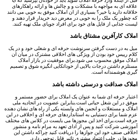
قبل از اینکه وارد حرفه املاک شوید باید از خودتان بپرسید که آیا
علاقه ای به مواجهه با مشکلات و و چالش ها و ارائه راهکارهای
خلاقانه دارید یا خیر؟ بسیاری از ان املاک موفق به خوبی می دانند
که چطور یک ملک را به خوبی در معرض دید خریدار قرار دهند و
لیست جذابی از فایل های خود برای افراد جویای ملک تهیه کنند.
املاک کارآفرین مشتاق باشد
میل به در دست گرفتن سرنوشت حرفه ای و شغلی خود و در یک
کلام رییس خود بودن از ویژگی های اخلاقی مشترک در میان ان
املاک موفق محسوب می شود.برای موفقیت در بازار املاک
مستلزم داشتن درجات بالایی از خوداتکایی انگیزه شوق و تصمیم
گیری هوشمندانه است.
املاک صداقت و درستی داشته باشد
اعتبار حرفه ای شما به عنوان یک املاک برای حضور مستمر و
موفق در این شغل حیاتی است.بنابراین عضویت در اتحادیه ملی
املاک و مستغلات و انجمن های وابسته یکی از راه های نشان دهنده
عزم شما برای دستیابی به استانداردهای حرفه ای و اخلاقی در این
حرفه است.برای اخذ این مجوزها می بایست در کلاس های مختلف
آموزشی شرکت کنید و پس از ادای تعهد به مرام نامه و منشور
اخلاقی صنف خود این جوازها را دریافت کنید چراکه داشتن این
مجوزها در جلب اعتماد مشتری تاثیر قابل توجهی دارد.