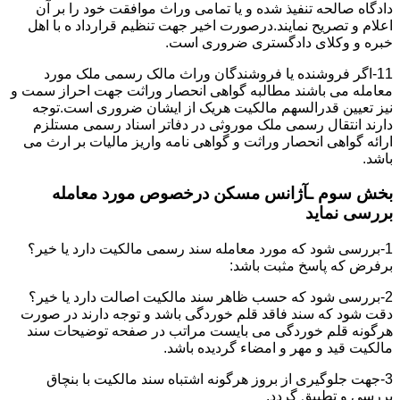
دادگاه صالحه تنفیذ شده و یا تمامی وراث موافقت خود را بر آن
اعلام و تصریح نمایند.درصورت اخیر جهت تنظیم قرارداد ه با اهل
خبره و وکلای دادگستری ضروری است.
11-اگر فروشنده یا فروشندگان وراث مالک رسمی ملک مورد
معامله می باشند مطالبه گواهی انحصار وراثت جهت احراز سمت و
نیز تعیین قدرالسهم مالکیت هریک از ایشان ضروری است.توجه
دارند انتقال رسمی ملک موروثی در دفاتر اسناد رسمی مستلزم
ارائه گواهی انحصار وراثت و گواهی نامه واریز مالیات بر ارث می
باشد.
بخش سوم ـآژانس مسکن درخصوص مورد معامله
بررسی نماید
1-بررسی شود که مورد معامله سند رسمی مالکیت دارد یا خیر؟
برفرض که پاسخ مثبت باشد:
2-بررسی شود که حسب ظاهر سند مالکیت اصالت دارد یا خیر؟
دقت شود که سند فاقد قلم خوردگی باشد و توجه دارند در صورت
هرگونه قلم خوردگی می بایست مراتب در صفحه توضیحات سند
مالکیت قید و مهر و امضاء گردیده باشد.
3-جهت جلوگیری از بروز هرگونه اشتباه سند مالکیت با بنچاق
بررسی و تطبیق گردد.