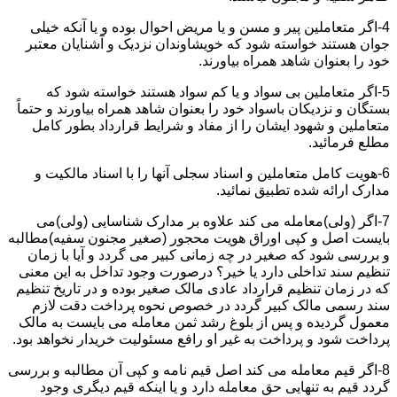
4-اگر متعاملین پیر و مسن و یا مریض احوال بوده و یا آنکه خیلی
جوان هستند خواسته شود که خویشاوندان نزدیک و آشنایان معتبر
خود را بعنوان شاهد همراه بیاورند.
5-اگر متعاملین بی سواد و یا کم سواد هستند خواسته شود که
بستگان و نزدیکان باسواد خود را بعنوان شاهد همراه بیاورند و حتماً
متعاملین و شهود ایشان را از مفاد و شرایط قرارداد بطور کامل
مطلع فرمائید.
6-هویت کامل متعاملین و اسناد سجلی آنها را با اسناد مالکیت و
مدارک ارائه شده تطبیق نمائید.
7-اگر (ولی)معامله می کند علاوه بر مدارک شناسایی (ولی)می
بایست اصل و کپی اوراق هویت محجور (صغیر مجنون سفیه)مطالبه
و بررسی شود که صغیر در چه زمانی کبیر می گردد و آیا با زمان
تنظیم سند تداخلی دارد یا خیر؟ درصورت وجود تداخل به این معنی
که در زمان تنظیم قرارداد عادی مالک صغیر بوده و در تاریخ تنظیم
سند رسمی مالک کبیر گردد در خصوص نحوه پرداخت دقت لازم
معمول گردیده و پس از بلوغ رشد ثمن معامله می بایست به مالک
پرداخت شود و پرداخت به غیر او رافع مسئولیت خریدار نخواهد بود.
8-اگر قیم معامله می کند اصل قیم نامه و کپی آن مطالبه و بررسی
گردد قیم به تنهایی حق معامله دارد و یا اینکه قیم دیگری وجود