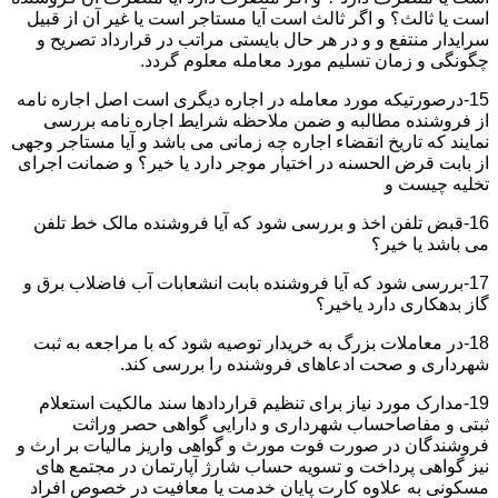
است یا ثالث؟ و اگر ثالث است آیا مستاجر است یا غیر آن از قبیل
سرایدار منتفع و و در هر حال بایستی مراتب در قرارداد تصریح و
چگونگی و زمان تسلیم مورد معامله معلوم گردد.
15-درصورتیکه مورد معامله در اجاره دیگری است اصل اجاره نامه
از فروشنده مطالبه و ضمن ملاحظه شرایط اجاره نامه بررسی
نمایند که تاریخ انقضاء اجاره چه زمانی می باشد و آیا مستاجر وجهی
از بابت قرض الحسنه در اختیار موجر دارد یا خیر؟ و ضمانت اجرای
تخلیه چیست و
16-قبض تلفن اخذ و بررسی شود که آیا فروشنده مالک خط تلفن
می باشد یا خیر؟
17-بررسی شود که آیا فروشنده بابت انشعابات آب فاضلاب برق و
گاز بدهکاری دارد یاخیر؟
18-در معاملات بزرگ به خریدار توصیه شود که با مراجعه به ثبت
شهرداری و صحت ادعاهای فروشنده را بررسی کند.
19-مدارک مورد نیاز برای تنظیم قراردادها سند مالکیت استعلام
ثبتی و مفاصاحساب شهرداری و دارایی گواهی حصر وراثت
فروشندگان در صورت فوت مورث و گواهی واریز مالیات بر ارث و
نیز گواهی پرداخت و تسویه حساب شارژ آپارتمان در مجتمع های
مسکونی به علاوه کارت پایان خدمت یا معافیت در خصوص افراد