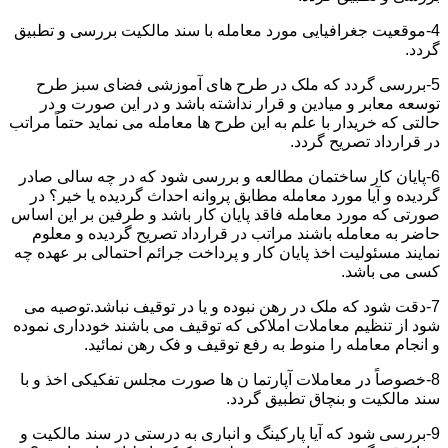
4-موقعیت جغرافیایی مورد معامله با سند مالکیت بررسی و تطبیق
گردد.
5-بررسی گردد که ملک در طرح های آموزشی فضای سبز طرح
توسعه معابر و میادین و قرار نداشته باشد و در این صورت و در
حالتی که خریدار با علم به این طرح ها معامله می نماید حتماً مراتب
در قرارداد تصریح گردد.
6-پایان کار ساختمان مطالعه و بررسی شود که در چه سالی صادر
گردیده و آیا مورد معامله مطابق پروانه احداث گردیده یا خیر؟ در
صورتی که مورد معامله فاقد پایان کار باشد و طرفین بر این اساس
حاضر به معامله باشند مراتب در قرارداد تصریح گردیده و معلوم
نمایند مسئولیت اخذ پایان کار و پرداخت جرائم احتمالی بر عهده چه
کسی می باشد.
7-دقت شود که ملک در رهن نبوده و یا در توقیف نباشد.توصیه می
شود از تنظیم معاملات املاکی که توقیف می باشند خودداری نموده
و انجام معامله را منوط به رفع توقیف و فک رهن نمائید.
8-خصوصاً در معاملات آپارتما ن ها صورت مجلس تفکیکی اخذ و با
سند مالکیت و بنچاق تطبیق گردد.
9-بررسی شود که آیا پارکینگ و انباری به درستی در سند مالکیت و