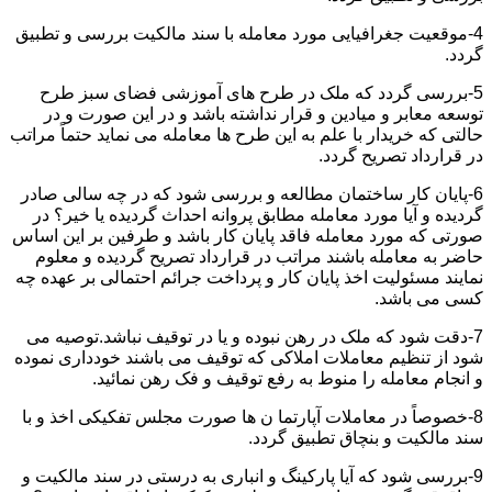
4-موقعیت جغرافیایی مورد معامله با سند مالکیت بررسی و تطبیق
گردد.
5-بررسی گردد که ملک در طرح های آموزشی فضای سبز طرح
توسعه معابر و میادین و قرار نداشته باشد و در این صورت و در
حالتی که خریدار با علم به این طرح ها معامله می نماید حتماً مراتب
در قرارداد تصریح گردد.
6-پایان کار ساختمان مطالعه و بررسی شود که در چه سالی صادر
گردیده و آیا مورد معامله مطابق پروانه احداث گردیده یا خیر؟ در
صورتی که مورد معامله فاقد پایان کار باشد و طرفین بر این اساس
حاضر به معامله باشند مراتب در قرارداد تصریح گردیده و معلوم
نمایند مسئولیت اخذ پایان کار و پرداخت جرائم احتمالی بر عهده چه
کسی می باشد.
7-دقت شود که ملک در رهن نبوده و یا در توقیف نباشد.توصیه می
شود از تنظیم معاملات املاکی که توقیف می باشند خودداری نموده
و انجام معامله را منوط به رفع توقیف و فک رهن نمائید.
8-خصوصاً در معاملات آپارتما ن ها صورت مجلس تفکیکی اخذ و با
سند مالکیت و بنچاق تطبیق گردد.
9-بررسی شود که آیا پارکینگ و انباری به درستی در سند مالکیت و