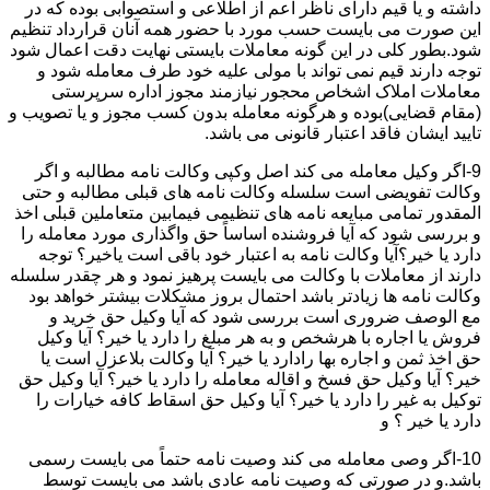
داشته و یا قیم دارای ناظر اعم از اطلاعی و استصوابی بوده که در
این صورت می بایست حسب مورد با حضور همه آنان قرارداد تنظیم
شود.بطور کلی در این گونه معاملات بایستی نهایت دقت اعمال شود
توجه دارند قیم نمی تواند با مولی علیه خود طرف معامله شود و
معاملات املاک اشخاص محجور نیازمند مجوز اداره سرپرستی
(مقام قضایی)بوده و هرگونه معامله بدون کسب مجوز و یا تصویب و
تایید ایشان فاقد اعتبار قانونی می باشد.
9-اگر وکیل معامله می کند اصل وکپی وکالت نامه مطالبه و اگر
وکالت تفویضی است سلسله وکالت نامه های قبلی مطالبه و حتی
المقدور تمامی مبایعه نامه های تنظیمی فیمابین متعاملین قبلی اخذ
و بررسی شود که آیا فروشنده اساساً حق واگذاری مورد معامله را
دارد یا خیر؟آیا وکالت نامه به اعتبار خود باقی است یاخیر؟ توجه
دارند از معاملات با وکالت می بایست پرهیز نمود و هر چقدر سلسله
وکالت نامه ها زیادتر باشد احتمال بروز مشکلات بیشتر خواهد بود
مع الوصف ضروری است بررسی شود که آیا وکیل حق خرید و
فروش یا اجاره با هرشخص و به هر مبلغ را دارد یا خیر؟ آیا وکیل
حق اخذ ثمن و اجاره بها رادارد یا خیر؟ آیا وکالت بلاعزل است یا
خیر؟ آیا وکیل حق فسخ و اقاله معامله را دارد یا خیر؟ آیا وکیل حق
توکیل به غیر را دارد یا خیر؟ آیا وکیل حق اسقاط کافه خیارات را
دارد یا خیر ؟ و
10-اگر وصی معامله می کند وصیت نامه حتماً می بایست رسمی
باشد.و در صورتی که وصیت نامه عادی باشد می بایست توسط