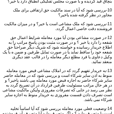
بنچاق قید گردیده و با صورت مجلس تفکیکی انطباق دارد یا خیر؟
10-بررسی شود که آیا در سند مالکیت حق ارتفاقی برای ملک
مجاور در نظر گرفته شده یاخیر؟
11-بررسی شود که ملک مشاعی است یا خیر؟ و در میزان مالکیت
فروشنده دقت خاصی اعمال گردد.
12-در صورت مشاعی بودن آیا مورد معامله شرایط اعمال حق
شفعه را دارد یا خیر ؟ و در صورت مثبت بودن پاسخ مراتب را به
اطلاع خریدار رسانیده و خواسته شود که شریک دیگر صراحتاً حق
شفعه خود را ساقط نماید یا در صورت تمایل طرفین و ضمن ه با یک
وکیل دعاوی یا فرد مطلع دیگر معامله را در قالب عقد دیگری
منعقد نمائید.
13-به خریدار تفهیم گردد که در املاک مشاعی قبض مورد معامله
منوط به اذن سایر شرکاء است و بررسی شود که در معامله حاضر
سایر شرکاء حاضر به اجازه قبض مورد معامله می باشند یاخیر؟ و
در هر حال مراتب مسئولیت طرفین قرارداد در آن تصریح گردد به
نظر می رسد در جایی که تصرفات مفروزی ولیکن مالکیت مشاعی
است تصرف دادن قسمت مفروزی به خریدار منوط به اجازه سایر
شرکاء نمی باشد.
14-وضعیت فعلی مورد معامله بررسی شود که آیا اساساً تخلیه
است یا متصرف دارد ؟ و اگر متصرف دارد آیا متصرف آن فروشنده