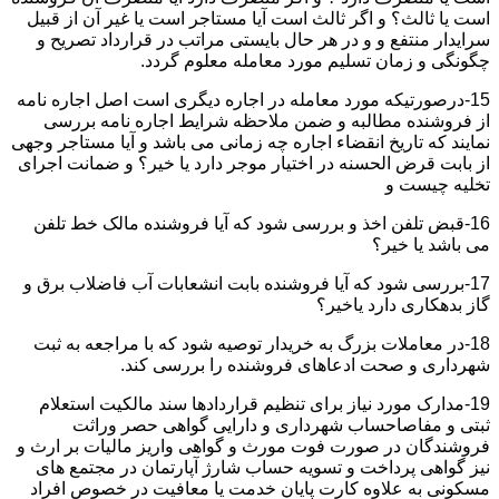
است یا ثالث؟ و اگر ثالث است آیا مستاجر است یا غیر آن از قبیل
سرایدار منتفع و و در هر حال بایستی مراتب در قرارداد تصریح و
چگونگی و زمان تسلیم مورد معامله معلوم گردد.
15-درصورتیکه مورد معامله در اجاره دیگری است اصل اجاره نامه
از فروشنده مطالبه و ضمن ملاحظه شرایط اجاره نامه بررسی
نمایند که تاریخ انقضاء اجاره چه زمانی می باشد و آیا مستاجر وجهی
از بابت قرض الحسنه در اختیار موجر دارد یا خیر؟ و ضمانت اجرای
تخلیه چیست و
16-قبض تلفن اخذ و بررسی شود که آیا فروشنده مالک خط تلفن
می باشد یا خیر؟
17-بررسی شود که آیا فروشنده بابت انشعابات آب فاضلاب برق و
گاز بدهکاری دارد یاخیر؟
18-در معاملات بزرگ به خریدار توصیه شود که با مراجعه به ثبت
شهرداری و صحت ادعاهای فروشنده را بررسی کند.
19-مدارک مورد نیاز برای تنظیم قراردادها سند مالکیت استعلام
ثبتی و مفاصاحساب شهرداری و دارایی گواهی حصر وراثت
فروشندگان در صورت فوت مورث و گواهی واریز مالیات بر ارث و
نیز گواهی پرداخت و تسویه حساب شارژ آپارتمان در مجتمع های
مسکونی به علاوه کارت پایان خدمت یا معافیت در خصوص افراد