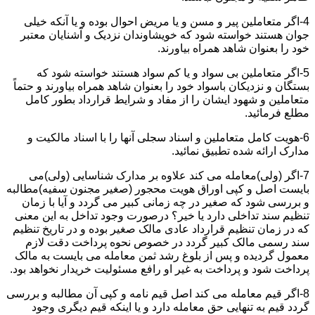
4-اگر متعاملین پیر و مسن و یا مریض احوال بوده و یا آنکه خیلی
جوان هستند خواسته شود که خویشاوندان نزدیک و آشنایان معتبر
خود را بعنوان شاهد همراه بیاورند.
5-اگر متعاملین بی سواد و یا کم سواد هستند خواسته شود که
بستگان و نزدیکان باسواد خود را بعنوان شاهد همراه بیاورند و حتماً
متعاملین و شهود ایشان را از مفاد و شرایط قرارداد بطور کامل
مطلع فرمائید.
6-هویت کامل متعاملین و اسناد سجلی آنها را با اسناد مالکیت و
مدارک ارائه شده تطبیق نمائید.
7-اگر (ولی)معامله می کند علاوه بر مدارک شناسایی (ولی)می
بایست اصل و کپی اوراق هویت محجور (صغیر مجنون سفیه)مطالبه
و بررسی شود که صغیر در چه زمانی کبیر می گردد و آیا با زمان
تنظیم سند تداخلی دارد یا خیر؟ درصورت وجود تداخل به این معنی
که در زمان تنظیم قرارداد عادی مالک صغیر بوده و در تاریخ تنظیم
سند رسمی مالک کبیر گردد در خصوص نحوه پرداخت دقت لازم
معمول گردیده و پس از بلوغ رشد ثمن معامله می بایست به مالک
پرداخت شود و پرداخت به غیر او رافع مسئولیت خریدار نخواهد بود.
8-اگر قیم معامله می کند اصل قیم نامه و کپی آن مطالبه و بررسی
گردد قیم به تنهایی حق معامله دارد و یا اینکه قیم دیگری وجود