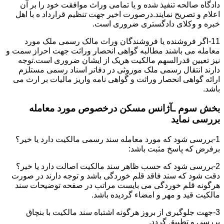
دادگاه صالحه تنفیذ شده و یا تمامی وراث موافقت خود را بر آن
اعلام و تصریح نمایند.درصورت اخیر جهت تنظیم قرارداد ه با اهل
خبره و وکلای دادگستری ضروری است.
11-اگر فروشنده یا فروشندگان وراث مالک رسمی ملک مورد
معامله می باشند مطالبه گواهی انحصار وراثت جهت احراز سمت و
نیز تعیین قدرالسهم مالکیت هریک از ایشان ضروری است.توجه
دارند انتقال رسمی ملک موروثی در دفاتر اسناد رسمی مستلزم
ارائه گواهی انحصار وراثت و گواهی نامه واریز مالیات بر ارث می
باشد.
بخش سوم ـآژانس مسکن درخصوص مورد معامله
بررسی نماید
1-بررسی شود که مورد معامله سند رسمی مالکیت دارد یا خیر؟
برفرض که پاسخ مثبت باشد:
2-بررسی شود که حسب ظاهر سند مالکیت اصالت دارد یا خیر؟
دقت شود که سند فاقد قلم خوردگی باشد و توجه دارند در صورت
هرگونه قلم خوردگی می بایست مراتب در صفحه توضیحات سند
مالکیت قید و مهر و امضاء گردیده باشد.
3-جهت جلوگیری از بروز هرگونه اشتباه سند مالکیت با بنچاق
بررسی و تطبیق گردد.