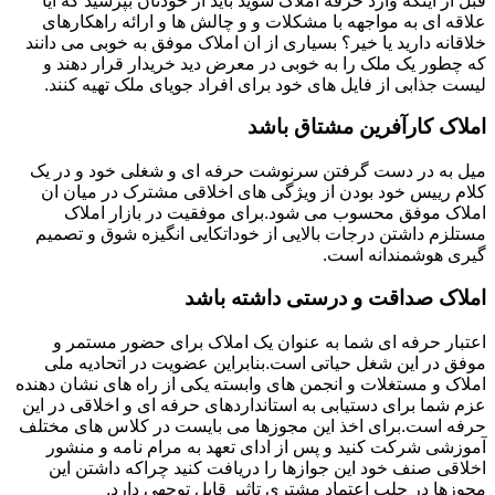
قبل از اینکه وارد حرفه املاک شوید باید از خودتان بپرسید که آیا
علاقه ای به مواجهه با مشکلات و و چالش ها و ارائه راهکارهای
خلاقانه دارید یا خیر؟ بسیاری از ان املاک موفق به خوبی می دانند
که چطور یک ملک را به خوبی در معرض دید خریدار قرار دهند و
لیست جذابی از فایل های خود برای افراد جویای ملک تهیه کنند.
املاک کارآفرین مشتاق باشد
میل به در دست گرفتن سرنوشت حرفه ای و شغلی خود و در یک
کلام رییس خود بودن از ویژگی های اخلاقی مشترک در میان ان
املاک موفق محسوب می شود.برای موفقیت در بازار املاک
مستلزم داشتن درجات بالایی از خوداتکایی انگیزه شوق و تصمیم
گیری هوشمندانه است.
املاک صداقت و درستی داشته باشد
اعتبار حرفه ای شما به عنوان یک املاک برای حضور مستمر و
موفق در این شغل حیاتی است.بنابراین عضویت در اتحادیه ملی
املاک و مستغلات و انجمن های وابسته یکی از راه های نشان دهنده
عزم شما برای دستیابی به استانداردهای حرفه ای و اخلاقی در این
حرفه است.برای اخذ این مجوزها می بایست در کلاس های مختلف
آموزشی شرکت کنید و پس از ادای تعهد به مرام نامه و منشور
اخلاقی صنف خود این جوازها را دریافت کنید چراکه داشتن این
مجوزها در جلب اعتماد مشتری تاثیر قابل توجهی دارد.