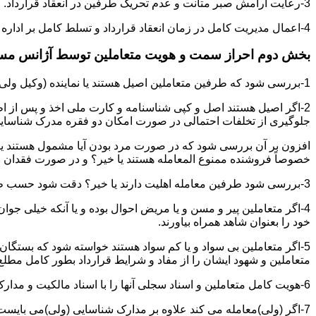
3-رعایت آرامش صبر متانت و عدم تحریک طرفین در انعقاد قرارداد.
4-اعمال مدیریت کامل در زمان انعقاد قرارداد و تسلط کامل بر اداره بحث و مذاکره ضمن هوشیاری و سرعت انتقال بالا.
بخش دوم احراز سمت و هویت متعاملین توسط آژانس م
1-بررسی شود که طرفین متعاملین اصیل هستند یا نماینده (وکیل ولی قیم وصی)
2-اگر اصیل هستند اصل و کپی شناسنامه و کارت ملی اخذ و پس از ا
جلوگیری از تخلفات احتمالی در صورت امکان دو فقره مدرک شناسای
افزون بر آن بررسی شود که در صورت مرد بودن آیا مشمول هستند یا خیر
خصوصاً فروشنده ممنوع المعامله هستند یا خیر؟ و در صورت فقدان موا
3-بررسی شود طرفین معامله اهلیت دارند یا خیر؟ دقت شود حسب ظاهر سفیه و مجنون نباشند.
4-اگر متعاملین پیر و مسن و یا مریض احوال بوده و یا آنکه خیلی جو
خود را بعنوان شاهد همراه بیاورند.
5-اگر متعاملین بی سواد و یا کم سواد هستند خواسته شود که بستگان و 
متعاملین و شهود ایشان را از مفاد و شرایط قرارداد بطور کامل مطلع 
6-هویت کامل متعاملین و اسناد سجلی آنها را با اسناد مالکیت و مدارک ارائه شده تطبیق نمائید.
7-اگر (ولی)معامله می کند علاوه بر مدارک شناسایی (ولی)می بایس