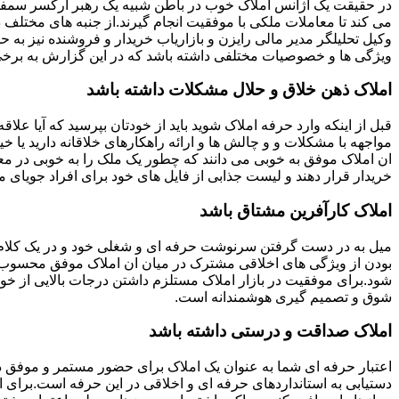
در حقیقت یک آژانس املاک خوب در باطن شبیه یک رهبر ارکسر سمفون
می کند تا معاملات ملکی با موفقیت انجام گیرند.از جنبه های مختلف د
وکیل تحلیلگر مدیر مالی رایزن و بازاریاب خریدار و فروشنده نیز به ح
ویژگی ها و خصوصیات مختلفی داشته باشد که در این گزارش به برخی ا
املاک ذهن خلاق و حلال مشکلات داشته باشد
قبل از اینکه وارد حرفه املاک شوید باید از خودتان بپرسید که آیا علاقه
مواجهه با مشکلات و و چالش ها و ارائه راهکارهای خلاقانه دارید یا خی
ان املاک موفق به خوبی می دانند که چطور یک ملک را به خوبی در م
خریدار قرار دهند و لیست جذابی از فایل های خود برای افراد جویای مل
املاک کارآفرین مشتاق باشد
میل به در دست گرفتن سرنوشت حرفه ای و شغلی خود و در یک کلام
بودن از ویژگی های اخلاقی مشترک در میان ان املاک موفق محسوب
شود.برای موفقیت در بازار املاک مستلزم داشتن درجات بالایی از خودا
شوق و تصمیم گیری هوشمندانه است.
املاک صداقت و درستی داشته باشد
اعتبار حرفه ای شما به عنوان یک املاک برای حضور مستمر و موفق در
دستیابی به استانداردهای حرفه ای و اخلاقی در این حرفه است.برای