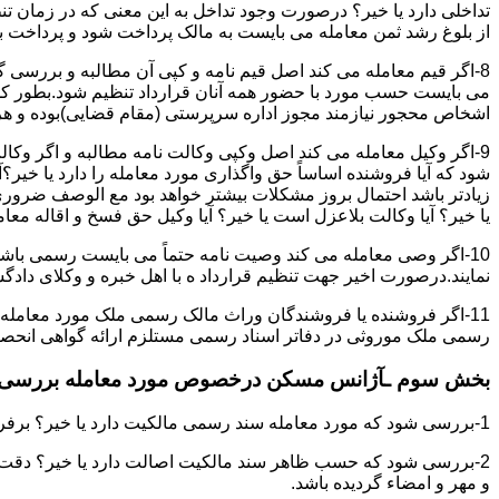
تداخلی دارد یا خیر؟ درصورت وجود تداخل به این معنی که در زمان 
از بلوغ رشد ثمن معامله می بایست به مالک پرداخت شود و پرداخت به 
8-اگر قیم معامله می کند اصل قیم نامه و کپی آن مطالبه و بررسی گر
می بایست حسب مورد با حضور همه آنان قرارداد تنظیم شود.بطور کلی 
اشخاص محجور نیازمند مجوز اداره سرپرستی (مقام قضایی)بوده و هرگو
9-اگر وکیل معامله می کند اصل وکپی وکالت نامه مطالبه و اگر وکا
شود که آیا فروشنده اساساً حق واگذاری مورد معامله را دارد یا خیر؟آ
زیادتر باشد احتمال بروز مشکلات بیشتر خواهد بود مع الوصف ضروری ا
یا خیر؟ آیا وکالت بلاعزل است یا خیر؟ آیا وکیل حق فسخ و اقاله معامله
10-اگر وصی معامله می کند وصیت نامه حتماً می بایست رسمی باشد
نمایند.درصورت اخیر جهت تنظیم قرارداد ه با اهل خبره و وکلای د
11-اگر فروشنده یا فروشندگان وراث مالک رسمی ملک مورد معامله
رسمی ملک موروثی در دفاتر اسناد رسمی مستلزم ارائه گواهی انحصار 
بخش سوم ـآژانس مسکن درخصوص مورد معامله بررسی ن
1-بررسی شود که مورد معامله سند رسمی مالکیت دارد یا خیر؟ برفرض که پاسخ مثبت باشد:
2-بررسی شود که حسب ظاهر سند مالکیت اصالت دارد یا خیر؟ دقت 
و مهر و امضاء گردیده باشد.