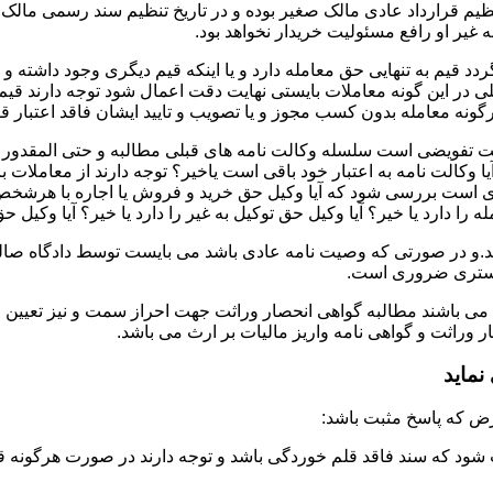
تنظیم قرارداد عادی مالک صغیر بوده و در تاریخ تنظیم سند رسمی ما
غیر او رافع مسئولیت خریدار نخواهد بود.
دد قیم به تنهایی حق معامله دارد و یا اینکه قیم دیگری وجود داشته و
در این گونه معاملات بایستی نهایت دقت اعمال شود توجه دارند قیم 
نه معامله بدون کسب مجوز و یا تصویب و تایید ایشان فاقد اعتبار قا
لت تفویضی است سلسله وکالت نامه های قبلی مطالبه و حتی المقدور ت
یا وکالت نامه به اعتبار خود باقی است یاخیر؟ توجه دارند از معاملات
ست بررسی شود که آیا وکیل حق خرید و فروش یا اجاره با هرشخص و به ه
 را دارد یا خیر؟ آیا وکیل حق توکیل به غیر را دارد یا خیر؟ آیا وکیل ح
.و در صورتی که وصیت نامه عادی باشد می بایست توسط دادگاه صالحه 
ادگستری ضروری است.
 می باشند مطالبه گواهی انحصار وراثت جهت احراز سمت و نیز تعیین 
وراثت و گواهی نامه واریز مالیات بر ارث می باشد.
ماید
شود که سند فاقد قلم خوردگی باشد و توجه دارند در صورت هرگونه