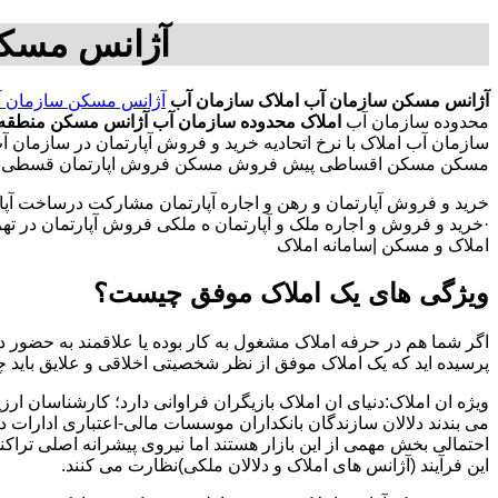
آژانس مسکن
آژانس مسکن سازمان آب
املاک سازمان آب
آژانس مسکن سازمان 
محدوده سازمان آب
املاک محدوده سازمان آب
آژانس مسکن منطقه 
سازمان آب املاک با نرخ اتحادیه خرید و فروش آپارتمان در سازمان 
مسکن مسکن اقساطی پیش فروش مسکن فروش اپارتمان قسطی فروش خا
خرید و فروش آپارتمان و رهن و اجاره آپارتمان مشارکت درساخت آپار
·خرید و فروش و اجاره ملک و آپارتمان ه ملکی فروش آپارتمان در تهران
املاک و مسکن |سامانه املاک
ویژگی های یک املاک موفق چیست؟
اگر شما هم در حرفه املاک مشغول به کار بوده یا علاقمند به حضور در
پرسیده اید که یک املاک موفق از نظر شخصیتی اخلاقی و علایق باید 
ویژه ان املاک:دنیای ان املاک بازیگران فراوانی دارد؛ کارشناسان ارز
می بندند دلالان سازندگان بانکداران موسسات مالی-اعتباری ادارات 
احتمالی بخش مهمی از این بازار هستند اما نیروی پیشرانه اصلی تراک
این فرآیند (آژانس های املاک و دلالان ملکی)نظارت می کنند.