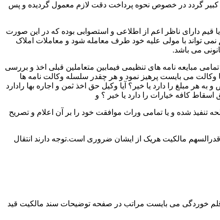
لک کبیر گردد در خصوص نحوه پرداخت دقت لازم معمول گردیده و پس
 یا قیم دارای ناظر اعم از اطلاعی و استصوابی بوده که در این صورت
نمی تواند با مولی علیه خود طرف معامله شود و معاملات املاک
نونی می باشد.
مامی مبایعه نامه های تنظیمی فیمابین متعاملین قبلی اخذ و بررسی
 با وکالت می بایست پرهیز نمود و هر چقدر سلسله وکالت نامه ها
ر مبلغ را دارد یا خیر؟ آیا وکیل حق اخذ ثمن و اجاره بها رادارد
ق اسقاط کافه خیارات را دارد یا خیر ؟ و
تنفیذ شده و یا تمامی وراث موافقت خود را بر آن اعلام و تصریح
قدرالسهم مالکیت هریک از ایشان ضروری است.توجه دارند انتقال
 قلم خوردگی می بایست مراتب در صفحه توضیحات سند مالکیت قید