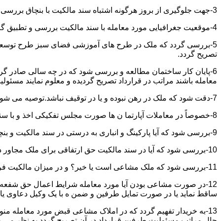
3-جهت جلوگیری از بروز هرگونه اشتباه سند مالکیت با بنچاق بررسی و تطبیق گردد.
4-موقعیت جغرافیایی مورد معامله با سند مالکیت بررسی و تطبیق گردد.
5-بررسی گردد که ملک در طرح های آموزشی فضای سبز طرح توسعه معابر
تصریح گردد.
6-پایان کار ساختمان مطالعه و بررسی شود که در چه سالی صادر گردی
معامله باشند مراتب در قرارداد تصریح گردیده و معلوم نمایند مسئول
7-دقت شود که ملک در رهن نبوده و یا در توقیف نباشد.توصیه می شود از تنظیم معاملات املاکی که توقیف می باشند خودداری نموده و انجام معامله را منوط به رفع توقیف و فک رهن نمائید.
8-خصوصاً در معاملات آپارتما ن ها صورت مجلس تفکیکی اخذ و با سند مالکیت و بنچاق تطبیق گردد.
9-بررسی شود که آیا پارکینگ و انباری به درستی در سند مالکیت و بنچاق قید گردیده و با صورت مجلس تفکیکی انطباق دارد یا خیر؟
10-بررسی شود که آیا در سند مالکیت حق ارتفاقی برای ملک مجاور در نظر گرفته شده یاخیر؟
11-بررسی شود که ملک مشاعی است یا خیر؟ و در میزان مالکیت فروشنده دقت خاصی اعمال گردد.
12-در صورت مشاعی بودن آیا مورد معامله شرایط اعمال حق شفعه ر
ساقط نماید یا در صورت تمایل طرفین و ضمن ه با یک وکیل دعاوی یا ف
13-به خریدار تفهیم گردد که در املاک مشاعی قبض مورد معامله م
حال مراتب مسئولیت طرفین قرارداد در آن تصریح گردد به نظر می