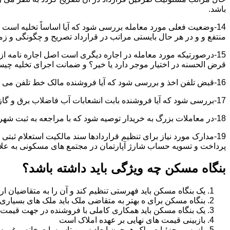
باشد.
14-وضعیت فعلی مورد معامله بررسی شود که آیا اساساً تخلیه است 
منتفع و و در هر حال بایستی مراتب در قرارداد تصریح و چگونگی و زم
15-درصورتیکه مورد معامله در اجاره دیگری است اصل اجاره نامه ا
قرض الحسنه در اختیار موجر دارد یا خیر؟ و ضمانت اجرای تخلیه چی
16-قبض تلفن اخذ و بررسی شود که آیا فروشنده مالک خط تلفن می باشد یا خیر؟
17-بررسی شود که آیا فروشنده بابت انشعابات آب فاضلاب برق و گاز بدهکاری دارد یاخیر؟
18-در معاملات بزرگ به خریدار توصیه شود که با مراجعه به ثبت شهرداری و صحت ادعاهای فروشنده را بررسی کند.
19-مدارک مورد نیاز برای تنظیم قراردادها سند مالکیت استعلام 
پرداخت و تسویه حساب شارژ آپارتمان در مجتمع های مسکونی به عل
بنگاه مسکن چه ویژگی باید داشته باشد؟
یک بنگاه مسکن باید فهرستی تنظیم کند و آن را به متقاضیان ارا
بنگاه مسکن برای ه بهتر به متقاضی ملک باید ملک های بسیاری 
یک بنگاه مسکن باید همکاری کاملی با فروشنده در جهت قیمت
بازبینی قیمت های نهایی بر عهده املاک است
بازرسی جزئیات ملک همچون ابعاد زمین تاسیسات خانه و غیره