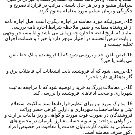
سرایدار منتفع و و در هر حال بایستی مراتب در قرارداد تصریح و
چگونگی و زمان تسلیم مورد معامله معلوم گردد.
15-درصورتیکه مورد معامله در اجاره دیگری است اصل اجاره نامه
از فروشنده مطالبه و ضمن ملاحظه شرایط اجاره نامه بررسی
نمایند که تاریخ انقضاء اجاره چه زمانی می باشد و آیا مستاجر وجهی
از بابت قرض الحسنه در اختیار موجر دارد یا خیر؟ و ضمانت اجرای
تخلیه چیست و
16-قبض تلفن اخذ و بررسی شود که آیا فروشنده مالک خط تلفن
می باشد یا خیر؟
17-بررسی شود که آیا فروشنده بابت انشعابات آب فاضلاب برق و
گاز بدهکاری دارد یاخیر؟
18-در معاملات بزرگ به خریدار توصیه شود که با مراجعه به ثبت
شهرداری و صحت ادعاهای فروشنده را بررسی کند.
19-مدارک مورد نیاز برای تنظیم قراردادها سند مالکیت استعلام
ثبتی و مفاصاحساب شهرداری و دارایی گواهی حصر وراثت
فروشندگان در صورت فوت مورث و گواهی واریز مالیات بر ارث و
نیز گواهی پرداخت و تسویه حساب شارژ آپارتمان در مجتمع های
مسکونی به علاوه کارت پایان خدمت یا معافیت در خصوص افراد
ذکور طرف معامله است.