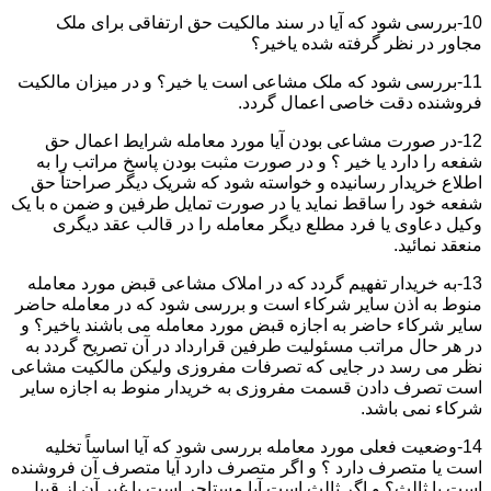
10-بررسی شود که آیا در سند مالکیت حق ارتفاقی برای ملک
مجاور در نظر گرفته شده یاخیر؟
11-بررسی شود که ملک مشاعی است یا خیر؟ و در میزان مالکیت
فروشنده دقت خاصی اعمال گردد.
12-در صورت مشاعی بودن آیا مورد معامله شرایط اعمال حق
شفعه را دارد یا خیر ؟ و در صورت مثبت بودن پاسخ مراتب را به
اطلاع خریدار رسانیده و خواسته شود که شریک دیگر صراحتاً حق
شفعه خود را ساقط نماید یا در صورت تمایل طرفین و ضمن ه با یک
وکیل دعاوی یا فرد مطلع دیگر معامله را در قالب عقد دیگری
منعقد نمائید.
13-به خریدار تفهیم گردد که در املاک مشاعی قبض مورد معامله
منوط به اذن سایر شرکاء است و بررسی شود که در معامله حاضر
سایر شرکاء حاضر به اجازه قبض مورد معامله می باشند یاخیر؟ و
در هر حال مراتب مسئولیت طرفین قرارداد در آن تصریح گردد به
نظر می رسد در جایی که تصرفات مفروزی ولیکن مالکیت مشاعی
است تصرف دادن قسمت مفروزی به خریدار منوط به اجازه سایر
شرکاء نمی باشد.
14-وضعیت فعلی مورد معامله بررسی شود که آیا اساساً تخلیه
است یا متصرف دارد ؟ و اگر متصرف دارد آیا متصرف آن فروشنده
است یا ثالث؟ و اگر ثالث است آیا مستاجر است یا غیر آن از قبیل