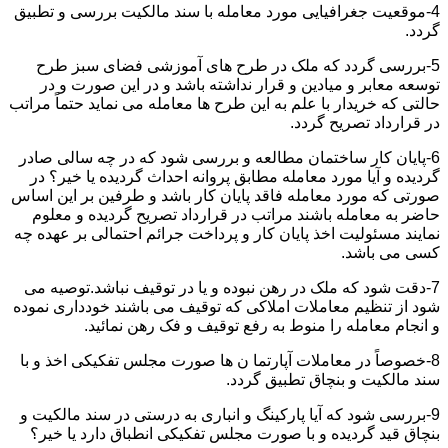
4-موقعیت جغرافیایی مورد معامله با سند مالکیت بررسی و تطبیق
گردد.
5-بررسی گردد که ملک در طرح های آموزشی فضای سبز طرح
توسعه معابر و میادین و قرار نداشته باشد و در این صورت و در
حالتی که خریدار با علم به این طرح ها معامله می نماید حتماً مراتب
در قرارداد تصریح گردد.
6-پایان کار ساختمان مطالعه و بررسی شود که در چه سالی صادر
گردیده و آیا مورد معامله مطابق پروانه احداث گردیده یا خیر؟ در
صورتی که مورد معامله فاقد پایان کار باشد و طرفین بر این اساس
حاضر به معامله باشند مراتب در قرارداد تصریح گردیده و معلوم
نمایند مسئولیت اخذ پایان کار و پرداخت جرائم احتمالی بر عهده چه
کسی می باشد.
7-دقت شود که ملک در رهن نبوده و یا در توقیف نباشد.توصیه می
شود از تنظیم معاملات املاکی که توقیف می باشند خودداری نموده
و انجام معامله را منوط به رفع توقیف و فک رهن نمائید.
8-خصوصاً در معاملات آپارتما ن ها صورت مجلس تفکیکی اخذ و با
سند مالکیت و بنچاق تطبیق گردد.
9-بررسی شود که آیا پارکینگ و انباری به درستی در سند مالکیت و
بنچاق قید گردیده و با صورت مجلس تفکیکی انطباق دارد یا خیر؟