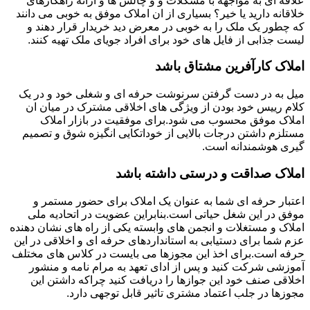
علاقه ای به مواجهه با مشکلات و و چالش ها و ارائه راهکارهای
خلاقانه دارید یا خیر؟ بسیاری از ان املاک موفق به خوبی می دانند
که چطور یک ملک را به خوبی در معرض دید خریدار قرار دهند و
لیست جذابی از فایل های خود برای افراد جویای ملک تهیه کنند.
املاک کارآفرین مشتاق باشد
میل به در دست گرفتن سرنوشت حرفه ای و شغلی خود و در یک
کلام رییس خود بودن از ویژگی های اخلاقی مشترک در میان ان
املاک موفق محسوب می شود.برای موفقیت در بازار املاک
مستلزم داشتن درجات بالایی از خوداتکایی انگیزه شوق و تصمیم
گیری هوشمندانه است.
املاک صداقت و درستی داشته باشد
اعتبار حرفه ای شما به عنوان یک املاک برای حضور مستمر و
موفق در این شغل حیاتی است.بنابراین عضویت در اتحادیه ملی
املاک و مستغلات و انجمن های وابسته یکی از راه های نشان دهنده
عزم شما برای دستیابی به استانداردهای حرفه ای و اخلاقی در این
حرفه است.برای اخذ این مجوزها می بایست در کلاس های مختلف
آموزشی شرکت کنید و پس از ادای تعهد به مرام نامه و منشور
اخلاقی صنف خود این جوازها را دریافت کنید چراکه داشتن این
مجوزها در جلب اعتماد مشتری تاثیر قابل توجهی دارد.