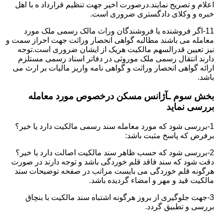
اعلام و تصریح نمایند.درصورت اخیر جهت تنظیم قرارداد ه با اهل
خبره و وکلای دادگستری ضروری است.
11-اگر فروشنده یا فروشندگان وراث مالک رسمی ملک مورد
معامله می باشند مطالبه گواهی انحصار وراثت جهت احراز سمت و
نیز تعیین قدرالسهم مالکیت هریک از ایشان ضروری است.توجه
دارند انتقال رسمی ملک موروثی در دفاتر اسناد رسمی مستلزم
ارائه گواهی انحصار وراثت و گواهی نامه واریز مالیات بر ارث می
باشد.
بخش سوم ـآژانس مسکن درخصوص مورد معامله
بررسی نماید
1-بررسی شود که مورد معامله سند رسمی مالکیت دارد یا خیر؟
برفرض که پاسخ مثبت باشد:
2-بررسی شود که حسب ظاهر سند مالکیت اصالت دارد یا خیر؟
دقت شود که سند فاقد قلم خوردگی باشد و توجه دارند در صورت
هرگونه قلم خوردگی می بایست مراتب در صفحه توضیحات سند
مالکیت قید و مهر و امضاء گردیده باشد.
3-جهت جلوگیری از بروز هرگونه اشتباه سند مالکیت با بنچاق
بررسی و تطبیق گردد.