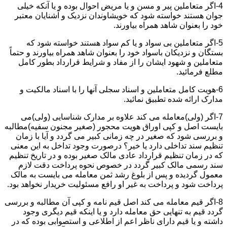
4-اگر متعاملین پیر و مسن و یا مریض احوال بوده و یا آنکه خیلی
جوان هستند خواسته شود که خویشاوندان نزدیک و آشنایان معتبر
خود را بعنوان شاهد همراه بیاورند.
5-اگر متعاملین بی سواد و یا کم سواد هستند خواسته شود که
بستگان و نزدیکان باسواد خود را بعنوان شاهد همراه بیاورند و حتماً
متعاملین و شهود ایشان را از مفاد و شرایط قرارداد بطور کامل
مطلع فرمائید.
6-هویت کامل متعاملین و اسناد سجلی آنها را با اسناد مالکیت و
مدارک ارائه شده تطبیق نمائید.
7-اگر (ولی)معامله می کند علاوه بر مدارک شناسایی (ولی)می
بایست اصل و کپی اوراق هویت محجور (صغیر مجنون سفیه)مطالبه
و بررسی شود که صغیر در چه زمانی کبیر می گردد و آیا با زمان
تنظیم سند تداخلی دارد یا خیر؟ درصورت وجود تداخل به این معنی
که در زمان تنظیم قرارداد عادی مالک صغیر بوده و در تاریخ تنظیم
سند رسمی مالک کبیر گردد در خصوص نحوه پرداخت دقت لازم
معمول گردیده و پس از بلوغ رشد ثمن معامله می بایست به مالک
پرداخت شود و پرداخت به غیر او رافع مسئولیت خریدار نخواهد بود.
8-اگر قیم معامله می کند اصل قیم نامه و کپی آن مطالبه و بررسی
گردد قیم به تنهایی حق معامله دارد و یا اینکه قیم دیگری وجود
داشته و یا قیم دارای ناظر اعم از اطلاعی و استصوابی بوده که در