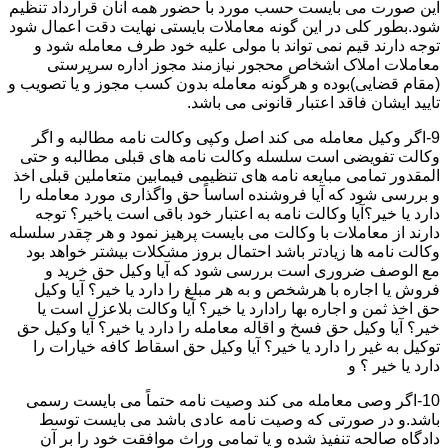
این صورت می بایست حسب مورد با حضور همه آنان قرارداد تنظیم
شود.بطور کلی در این گونه معاملات بایستی نهایت دقت اعمال شود
توجه دارند قیم نمی تواند با مولی علیه خود طرف معامله شود و
معاملات املاک اشخاص محجور نیازمند مجوز اداره سرپرستی
(مقام قضایی)بوده و هرگونه معامله بدون کسب مجوز و یا تصویب و
تایید ایشان فاقد اعتبار قانونی می باشد.
9-اگر وکیل معامله می کند اصل وکپی وکالت نامه مطالبه و اگر
وکالت تفویضی است سلسله وکالت نامه های قبلی مطالبه و حتی
المقدور تمامی مبایعه نامه های تنظیمی فیمابین متعاملین قبلی اخذ
و بررسی شود که آیا فروشنده اساساً حق واگذاری مورد معامله را
دارد یا خیر؟آیا وکالت نامه به اعتبار خود باقی است یاخیر؟ توجه
دارند از معاملات با وکالت می بایست پرهیز نمود و هر چقدر سلسله
وکالت نامه ها زیادتر باشد احتمال بروز مشکلات بیشتر خواهد بود
مع الوصف ضروری است بررسی شود که آیا وکیل حق خرید و
فروش یا اجاره با هرشخص و به هر مبلغ را دارد یا خیر؟ آیا وکیل
حق اخذ ثمن و اجاره بها رادارد یا خیر؟ آیا وکالت بلاعزل است یا
خیر؟ آیا وکیل حق فسخ و اقاله معامله را دارد یا خیر؟ آیا وکیل حق
توکیل به غیر را دارد یا خیر؟ آیا وکیل حق اسقاط کافه خیارات را
دارد یا خیر ؟ و
10-اگر وصی معامله می کند وصیت نامه حتماً می بایست رسمی
باشد.و در صورتی که وصیت نامه عادی باشد می بایست توسط
دادگاه صالحه تنفیذ شده و یا تمامی وراث موافقت خود را بر آن