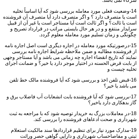
شرکاء نمی باشد.
14-وضعیت فعلی مورد معامله بررسی شود که آیا اساساً تخلیه
است یا متصرف دارد ؟ و اگر متصرف دارد آیا متصرف آن فروشنده
است یا ثالث؟ و اگر ثالث است آیا مستاجر است یا غیر آن از قبیل
سرایدار منتفع و و در هر حال بایستی مراتب در قرارداد تصریح و
چگونگی و زمان تسلیم مورد معامله معلوم گردد.
15-درصورتیکه مورد معامله در اجاره دیگری است اصل اجاره نامه
از فروشنده مطالبه و ضمن ملاحظه شرایط اجاره نامه بررسی
نمایند که تاریخ انقضاء اجاره چه زمانی می باشد و آیا مستاجر وجهی
از بابت قرض الحسنه در اختیار موجر دارد یا خیر؟ و ضمانت اجرای
تخلیه چیست و
16-قبض تلفن اخذ و بررسی شود که آیا فروشنده مالک خط تلفن
می باشد یا خیر؟
17-بررسی شود که آیا فروشنده بابت انشعابات آب فاضلاب برق و
گاز بدهکاری دارد یاخیر؟
18-در معاملات بزرگ به خریدار توصیه شود که با مراجعه به ثبت
شهرداری و صحت ادعاهای فروشنده را بررسی کند.
19-مدارک مورد نیاز برای تنظیم قراردادها سند مالکیت استعلام
ثبتی و مفاصاحساب شهرداری و دارایی گواهی حصر وراثت