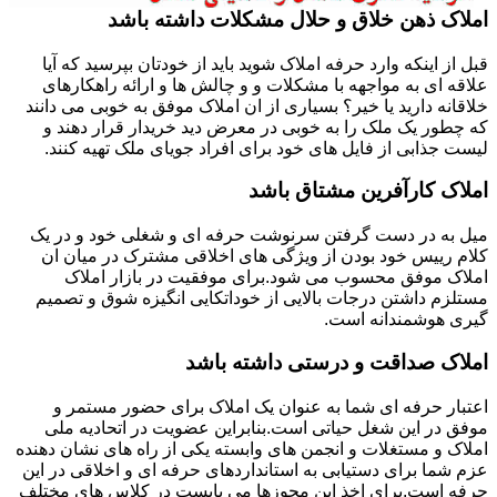
املاک ذهن خلاق و حلال مشکلات داشته باشد
قبل از اینکه وارد حرفه املاک شوید باید از خودتان بپرسید که آیا
علاقه ای به مواجهه با مشکلات و و چالش ها و ارائه راهکارهای
خلاقانه دارید یا خیر؟ بسیاری از ان املاک موفق به خوبی می دانند
که چطور یک ملک را به خوبی در معرض دید خریدار قرار دهند و
لیست جذابی از فایل های خود برای افراد جویای ملک تهیه کنند.
املاک کارآفرین مشتاق باشد
میل به در دست گرفتن سرنوشت حرفه ای و شغلی خود و در یک
کلام رییس خود بودن از ویژگی های اخلاقی مشترک در میان ان
املاک موفق محسوب می شود.برای موفقیت در بازار املاک
مستلزم داشتن درجات بالایی از خوداتکایی انگیزه شوق و تصمیم
گیری هوشمندانه است.
املاک صداقت و درستی داشته باشد
اعتبار حرفه ای شما به عنوان یک املاک برای حضور مستمر و
موفق در این شغل حیاتی است.بنابراین عضویت در اتحادیه ملی
املاک و مستغلات و انجمن های وابسته یکی از راه های نشان دهنده
عزم شما برای دستیابی به استانداردهای حرفه ای و اخلاقی در این
حرفه است.برای اخذ این مجوزها می بایست در کلاس های مختلف