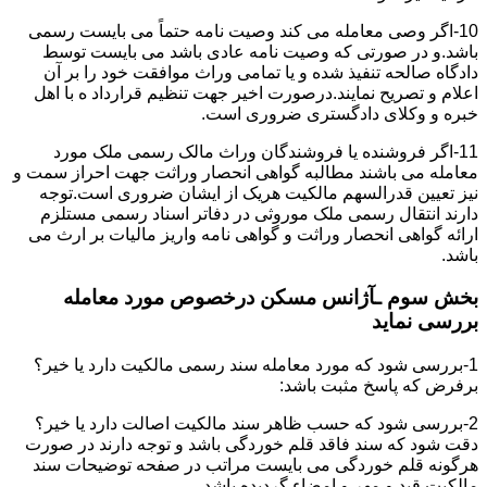
10-اگر وصی معامله می کند وصیت نامه حتماً می بایست رسمی
باشد.و در صورتی که وصیت نامه عادی باشد می بایست توسط
دادگاه صالحه تنفیذ شده و یا تمامی وراث موافقت خود را بر آن
اعلام و تصریح نمایند.درصورت اخیر جهت تنظیم قرارداد ه با اهل
خبره و وکلای دادگستری ضروری است.
11-اگر فروشنده یا فروشندگان وراث مالک رسمی ملک مورد
معامله می باشند مطالبه گواهی انحصار وراثت جهت احراز سمت و
نیز تعیین قدرالسهم مالکیت هریک از ایشان ضروری است.توجه
دارند انتقال رسمی ملک موروثی در دفاتر اسناد رسمی مستلزم
ارائه گواهی انحصار وراثت و گواهی نامه واریز مالیات بر ارث می
باشد.
بخش سوم ـآژانس مسکن درخصوص مورد معامله
بررسی نماید
1-بررسی شود که مورد معامله سند رسمی مالکیت دارد یا خیر؟
برفرض که پاسخ مثبت باشد:
2-بررسی شود که حسب ظاهر سند مالکیت اصالت دارد یا خیر؟
دقت شود که سند فاقد قلم خوردگی باشد و توجه دارند در صورت
هرگونه قلم خوردگی می بایست مراتب در صفحه توضیحات سند
مالکیت قید و مهر و امضاء گردیده باشد.