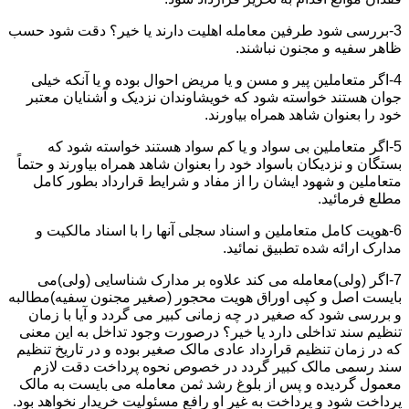
3-بررسی شود طرفین معامله اهلیت دارند یا خیر؟ دقت شود حسب
ظاهر سفیه و مجنون نباشند.
4-اگر متعاملین پیر و مسن و یا مریض احوال بوده و یا آنکه خیلی
جوان هستند خواسته شود که خویشاوندان نزدیک و آشنایان معتبر
خود را بعنوان شاهد همراه بیاورند.
5-اگر متعاملین بی سواد و یا کم سواد هستند خواسته شود که
بستگان و نزدیکان باسواد خود را بعنوان شاهد همراه بیاورند و حتماً
متعاملین و شهود ایشان را از مفاد و شرایط قرارداد بطور کامل
مطلع فرمائید.
6-هویت کامل متعاملین و اسناد سجلی آنها را با اسناد مالکیت و
مدارک ارائه شده تطبیق نمائید.
7-اگر (ولی)معامله می کند علاوه بر مدارک شناسایی (ولی)می
بایست اصل و کپی اوراق هویت محجور (صغیر مجنون سفیه)مطالبه
و بررسی شود که صغیر در چه زمانی کبیر می گردد و آیا با زمان
تنظیم سند تداخلی دارد یا خیر؟ درصورت وجود تداخل به این معنی
که در زمان تنظیم قرارداد عادی مالک صغیر بوده و در تاریخ تنظیم
سند رسمی مالک کبیر گردد در خصوص نحوه پرداخت دقت لازم
معمول گردیده و پس از بلوغ رشد ثمن معامله می بایست به مالک
پرداخت شود و پرداخت به غیر او رافع مسئولیت خریدار نخواهد بود.