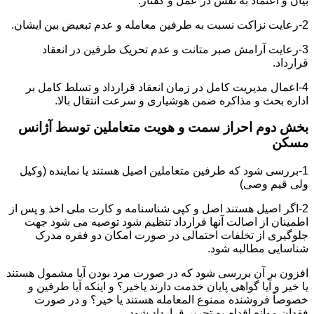
بیان و اعتماد به نفس در عمل و گفتار.
2-رعایت نزاکت نسبت به طرفین معامله و عدم تبعیض بین ایشان.
3-رعایت آرامش صبر متانت و عدم تحریک طرفین در انعقاد
قرارداد.
4-اعمال مدیریت کامل در زمان انعقاد قرارداد و تسلط کامل بر
اداره بحث و مذاکره ضمن هوشیاری و سرعت انتقال بالا.
بخش دوم احراز سمت و هویت متعاملین توسط آژانس
مسکن
1-بررسی شود که طرفین متعاملین اصیل هستند یا نماینده (وکیل
ولی قیم وصی)
2-اگر اصیل هستند اصل و کپی شناسنامه و کارت ملی اخذ و پس از
اطمینان از اصالت آنها قرارداد تنظیم شود توصیه می شود جهت
جلوگیری از تخلفات احتمالی در صورت امکان دو فقره مدرک
شناسایی مطالبه شود.
افزون بر آن بررسی شود که در صورت مرد بودن آیا مشمول هستند
یا خیر و آیا گواهی پایان خدمت دارند یاخیر؟ و اینکه آیا طرفین و
خصوصاً فروشنده ممنوع المعامله هستند یا خیر؟ و در صورت
فقدان موانع اقدام به تحریر قرارداد شود.