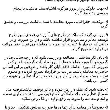
3-جهت جلوگیری از بروز هرگونه اشتباه سند مالکیت با بنچاق
بررسی و تطبیق گردد.
4-موقعیت جغرافیایی مورد معامله با سند مالکیت بررسی و تطبیق
گردد.
5-بررسی گردد که ملک در طرح های آموزشی فضای سبز طرح
توسعه معابر و میادین و قرار نداشته باشد و در این صورت و در
حالتی که خریدار با علم به این طرح ها معامله می نماید حتماً مراتب
در قرارداد تصریح گردد.
6-پایان کار ساختمان مطالعه و بررسی شود که در چه سالی صادر
گردیده و آیا مورد معامله مطابق پروانه احداث گردیده یا خیر؟ در
صورتی که مورد معامله فاقد پایان کار باشد و طرفین بر این اساس
حاضر به معامله باشند مراتب در قرارداد تصریح گردیده و معلوم
نمایند مسئولیت اخذ پایان کار و پرداخت جرائم احتمالی بر عهده چه
کسی می باشد.
7-دقت شود که ملک در رهن نبوده و یا در توقیف نباشد.توصیه می
شود از تنظیم معاملات املاکی که توقیف می باشند خودداری نموده
و انجام معامله را منوط به رفع توقیف و فک رهن نمائید.
8-خصوصاً در معاملات آپارتما ن ها صورت مجلس تفکیکی اخذ و با