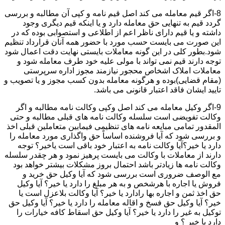
8-اگر قیم معامله می کند اصل قیم نامه و کپی آن مطالبه و بررسی
گردد قیم به تنهایی حق معامله دارد و یا اینکه قیم دیگری وجود
داشته و یا قیم دارای ناظر اعم از اطلاعی و استصوابی بوده که در
این صورت می بایست حسب مورد با حضور همه آنان قرارداد تنظیم
شود.بطور کلی در این گونه معاملات بایستی نهایت دقت اعمال شود
توجه دارند قیم نمی تواند با مولی علیه خود طرف معامله شود و
معاملات املاک اشخاص محجور نیازمند مجوز اداره سرپرستی
(مقام قضایی)بوده و هرگونه معامله بدون کسب مجوز و یا تصویب و
تایید ایشان فاقد اعتبار قانونی می باشد.
9-اگر وکیل معامله می کند اصل وکپی وکالت نامه مطالبه و اگر
وکالت تفویضی است سلسله وکالت نامه های قبلی مطالبه و حتی
المقدور تمامی مبایعه نامه های تنظیمی فیمابین متعاملین قبلی اخذ
و بررسی شود که آیا فروشنده اساساً حق واگذاری مورد معامله را
دارد یا خیر؟آیا وکالت نامه به اعتبار خود باقی است یاخیر؟ توجه
دارند از معاملات با وکالت می بایست پرهیز نمود و هر چقدر سلسله
وکالت نامه ها زیادتر باشد احتمال بروز مشکلات بیشتر خواهد بود
مع الوصف ضروری است بررسی شود که آیا وکیل حق خرید و
فروش یا اجاره با هرشخص و به هر مبلغ را دارد یا خیر؟ آیا وکیل
حق اخذ ثمن و اجاره بها رادارد یا خیر؟ آیا وکالت بلاعزل است یا
خیر؟ آیا وکیل حق فسخ و اقاله معامله را دارد یا خیر؟ آیا وکیل حق
توکیل به غیر را دارد یا خیر؟ آیا وکیل حق اسقاط کافه خیارات را
دارد یا خیر ؟ و