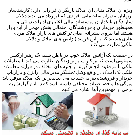
ویژه ان املاک:دنیای ان املاک بازیگران فراوانی دارد؛ کارشناسان
ارزیابان مدیران ساختمانی افرادی که قرارداد می بندند دلالان
سازندگان بانکداران موسسات مالی-اعتباری ادارات دولتی و
همینطور خریداران و فروشندگان احتمالی بخش مهمی از این بازار
هستند اما نیروی پیشرانه اصلی تراکنش های بازار املاک مردم
عادی هستند که بر این فرآیند (آژانس های املاک و دلالان
ملکی)نظارت می کنند.
در حقیقت یک آژانس املاک خوب در باطن شبیه یک رهبر ارکسر
سمفونی است که بر کار سایر نوازندگان نظارت می کند تا معاملات
ملکی با موفقیت انجام گیرند.از جنبه های مختلف در فرآیند معاملات
ملکی یک املاک در واقع وکیل تحلیلگر مدیر مالی رایزن و بازاریاب
خریدار و فروشنده نیز به حساب می آید.بنابراین یک املاک موفق باید
ویژگی ها و خصوصیات مختلفی داشته باشد که در این گزارش به
برخی از مهمترین آنها اشاره می کنیم.