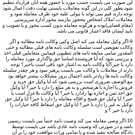
این صورت می بایست حسب مورد با حضور همه آنان قرارداد تنظیم
شود.بطور کلی در این گونه معاملات بایستی نهایت دقت اعمال شود
توجه دارند قیم نمی تواند با مولی علیه خود طرف معامله شود و
معاملات املاک اشخاص محجور نیازمند مجوز اداره سرپرستی
(مقام قضایی)بوده و هرگونه معامله بدون کسب مجوز و یا تصویب و
تایید ایشان فاقد اعتبار قانونی می باشد.
9-اگر وکیل معامله می کند اصل وکپی وکالت نامه مطالبه و اگر
وکالت تفویضی است سلسله وکالت نامه های قبلی مطالبه و حتی
المقدور تمامی مبایعه نامه های تنظیمی فیمابین متعاملین قبلی اخذ
و بررسی شود که آیا فروشنده اساساً حق واگذاری مورد معامله را
دارد یا خیر؟آیا وکالت نامه به اعتبار خود باقی است یاخیر؟ توجه
دارند از معاملات با وکالت می بایست پرهیز نمود و هر چقدر سلسله
وکالت نامه ها زیادتر باشد احتمال بروز مشکلات بیشتر خواهد بود
مع الوصف ضروری است بررسی شود که آیا وکیل حق خرید و
فروش یا اجاره با هرشخص و به هر مبلغ را دارد یا خیر؟ آیا وکیل
حق اخذ ثمن و اجاره بها رادارد یا خیر؟ آیا وکالت بلاعزل است یا
خیر؟ آیا وکیل حق فسخ و اقاله معامله را دارد یا خیر؟ آیا وکیل حق
توکیل به غیر را دارد یا خیر؟ آیا وکیل حق اسقاط کافه خیارات را
دارد یا خیر ؟ و
10-اگر وصی معامله می کند وصیت نامه حتماً می بایست رسمی
باشد.و در صورتی که وصیت نامه عادی باشد می بایست توسط
دادگاه صالحه تنفیذ شده و یا تمامی وراث موافقت خود را بر آن