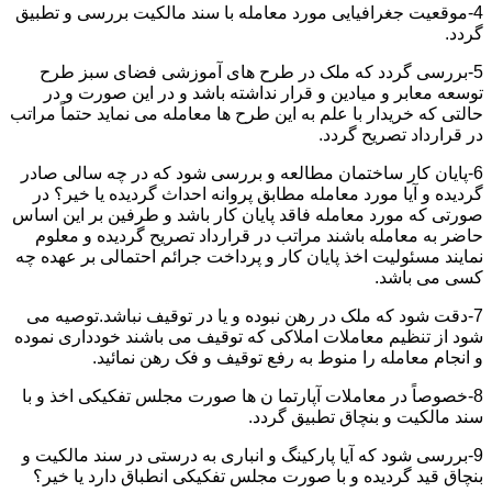
4-موقعیت جغرافیایی مورد معامله با سند مالکیت بررسی و تطبیق
گردد.
5-بررسی گردد که ملک در طرح های آموزشی فضای سبز طرح
توسعه معابر و میادین و قرار نداشته باشد و در این صورت و در
حالتی که خریدار با علم به این طرح ها معامله می نماید حتماً مراتب
در قرارداد تصریح گردد.
6-پایان کار ساختمان مطالعه و بررسی شود که در چه سالی صادر
گردیده و آیا مورد معامله مطابق پروانه احداث گردیده یا خیر؟ در
صورتی که مورد معامله فاقد پایان کار باشد و طرفین بر این اساس
حاضر به معامله باشند مراتب در قرارداد تصریح گردیده و معلوم
نمایند مسئولیت اخذ پایان کار و پرداخت جرائم احتمالی بر عهده چه
کسی می باشد.
7-دقت شود که ملک در رهن نبوده و یا در توقیف نباشد.توصیه می
شود از تنظیم معاملات املاکی که توقیف می باشند خودداری نموده
و انجام معامله را منوط به رفع توقیف و فک رهن نمائید.
8-خصوصاً در معاملات آپارتما ن ها صورت مجلس تفکیکی اخذ و با
سند مالکیت و بنچاق تطبیق گردد.
9-بررسی شود که آیا پارکینگ و انباری به درستی در سند مالکیت و
بنچاق قید گردیده و با صورت مجلس تفکیکی انطباق دارد یا خیر؟