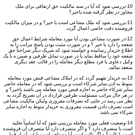
10-بررسی شود که آیا در سند مالکیت حق ارتفاقی برای ملک
مجاور در نظر گرفته شده یاخیر؟
11-بررسی شود که ملک مشاعی است یا خیر؟ و در میزان مالکیت
فروشنده دقت خاصی اعمال گردد.
12-در صورت مشاعی بودن آیا مورد معامله شرایط اعمال حق
شفعه را دارد یا خیر ؟ و در صورت مثبت بودن پاسخ مراتب را به
اطلاع خریدار رسانیده و خواسته شود که شریک دیگر صراحتاً حق
شفعه خود را ساقط نماید یا در صورت تمایل طرفین و ضمن ه با یک
وکیل دعاوی یا فرد مطلع دیگر معامله را در قالب عقد دیگری
منعقد نمائید.
13-به خریدار تفهیم گردد که در املاک مشاعی قبض مورد معامله
منوط به اذن سایر شرکاء است و بررسی شود که در معامله حاضر
سایر شرکاء حاضر به اجازه قبض مورد معامله می باشند یاخیر؟ و
در هر حال مراتب مسئولیت طرفین قرارداد در آن تصریح گردد به
نظر می رسد در جایی که تصرفات مفروزی ولیکن مالکیت مشاعی
است تصرف دادن قسمت مفروزی به خریدار منوط به اجازه سایر
شرکاء نمی باشد.
14-وضعیت فعلی مورد معامله بررسی شود که آیا اساساً تخلیه
است یا متصرف دارد ؟ و اگر متصرف دارد آیا متصرف آن فروشنده
است یا ثالث؟ و اگر ثالث است آیا مستاجر است یا غیر آن از قبیل