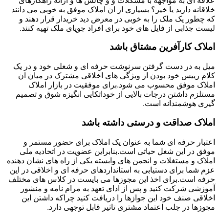
علاقه ای به مواجهه با مشکلات و و چالش ها و ارائه راهکارهای
خلاقانه دارید یا خیر؟ بسیاری از ان املاک موفق به خوبی می دانند
که چطور یک ملک را به خوبی در معرض دید خریدار قرار دهند و
لیست جذابی از فایل های خود برای افراد جویای ملک تهیه کنند.
املاک کارآفرین مشتاق باشد
میل به در دست گرفتن سرنوشت حرفه ای و شغلی خود و در یک
کلام رییس خود بودن از ویژگی های اخلاقی مشترک در میان ان
املاک موفق محسوب می شود.برای موفقیت در بازار املاک
مستلزم داشتن درجات بالایی از خوداتکایی انگیزه شوق و تصمیم
گیری هوشمندانه است.
املاک صداقت و درستی داشته باشد
اعتبار حرفه ای شما به عنوان یک املاک برای حضور مستمر و
موفق در این شغل حیاتی است.بنابراین عضویت در اتحادیه ملی
املاک و مستغلات و انجمن های وابسته یکی از راه های نشان دهنده
عزم شما برای دستیابی به استانداردهای حرفه ای و اخلاقی در این
حرفه است.برای اخذ این مجوزها می بایست در کلاس های مختلف
آموزشی شرکت کنید و پس از ادای تعهد به مرام نامه و منشور
اخلاقی صنف خود این جوازها را دریافت کنید چراکه داشتن این
مجوزها در جلب اعتماد مشتری تاثیر قابل توجهی دارد.