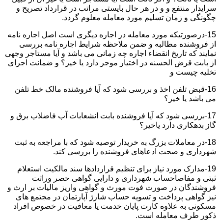
سرایدار منتفع و و در هر حال بایستی مراتب در قرارداد تصریح و
چگونگی و زمان تسلیم مورد معامله معلوم گردد.
15-درصورتیکه مورد معامله در اجاره دیگری است اصل اجاره نامه
از فروشنده مطالبه و ضمن ملاحظه شرایط اجاره نامه بررسی
نمایند که تاریخ انقضاء اجاره چه زمانی می باشد و آیا مستاجر وجهی
از بابت قرض الحسنه در اختیار موجر دارد یا خیر؟ و ضمانت اجرای
تخلیه چیست و
16-قبض تلفن اخذ و بررسی شود که آیا فروشنده مالک خط تلفن
می باشد یا خیر؟
17-بررسی شود که آیا فروشنده بابت انشعابات آب فاضلاب برق و
گاز بدهکاری دارد یاخیر؟
18-در معاملات بزرگ به خریدار توصیه شود که با مراجعه به ثبت
شهرداری و صحت ادعاهای فروشنده را بررسی کند.
19-مدارک مورد نیاز برای تنظیم قراردادها سند مالکیت استعلام
ثبتی و مفاصاحساب شهرداری و دارایی گواهی حصر وراثت
فروشندگان در صورت فوت مورث و گواهی واریز مالیات بر ارث و
نیز گواهی پرداخت و تسویه حساب شارژ آپارتمان در مجتمع های
مسکونی به علاوه کارت پایان خدمت یا معافیت در خصوص افراد
ذکور طرف معامله است.