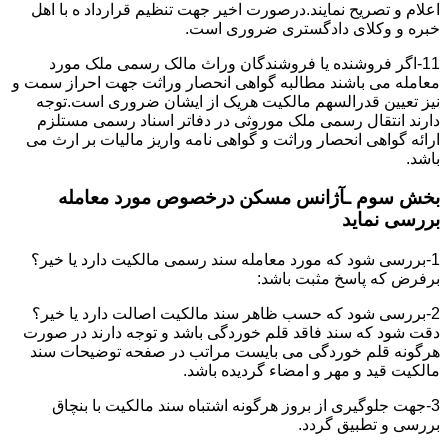
اعلام و تصریح نمایند.درصورت اخیر جهت تنظیم قرارداد ه با اهل
خبره و وکلای دادگستری ضروری است.
11-اگر فروشنده یا فروشندگان وراث مالک رسمی ملک مورد
معامله می باشند مطالبه گواهی انحصار وراثت جهت احراز سمت و
نیز تعیین قدرالسهم مالکیت هریک از ایشان ضروری است.توجه
دارند انتقال رسمی ملک موروثی در دفاتر اسناد رسمی مستلزم
ارائه گواهی انحصار وراثت و گواهی نامه واریز مالیات بر ارث می
باشد.
بخش سوم ـآژانس مسکن درخصوص مورد معامله
بررسی نماید
1-بررسی شود که مورد معامله سند رسمی مالکیت دارد یا خیر؟
برفرض که پاسخ مثبت باشد:
2-بررسی شود که حسب ظاهر سند مالکیت اصالت دارد یا خیر؟
دقت شود که سند فاقد قلم خوردگی باشد و توجه دارند در صورت
هرگونه قلم خوردگی می بایست مراتب در صفحه توضیحات سند
مالکیت قید و مهر و امضاء گردیده باشد.
3-جهت جلوگیری از بروز هرگونه اشتباه سند مالکیت با بنچاق
بررسی و تطبیق گردد.