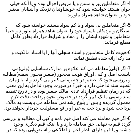
4-اگر متعاملین پیر و مسن و یا مریض احوال بوده و یا آنکه خیلی
جوان هستند خواسته شود که خویشاوندان نزدیک و آشنایان معتبر
خود را بعنوان شاهد همراه بیاورند.
5-اگر متعاملین بی سواد و یا کم سواد هستند خواسته شود که
بستگان و نزدیکان باسواد خود را بعنوان شاهد همراه بیاورند و حتماً
متعاملین و شهود ایشان را از مفاد و شرایط قرارداد بطور کامل
مطلع فرمائید.
6-هویت کامل متعاملین و اسناد سجلی آنها را با اسناد مالکیت و
مدارک ارائه شده تطبیق نمائید.
7-اگر (ولی)معامله می کند علاوه بر مدارک شناسایی (ولی)می
بایست اصل و کپی اوراق هویت محجور (صغیر مجنون سفیه)مطالبه
و بررسی شود که صغیر در چه زمانی کبیر می گردد و آیا با زمان
تنظیم سند تداخلی دارد یا خیر؟ درصورت وجود تداخل به این معنی
که در زمان تنظیم قرارداد عادی مالک صغیر بوده و در تاریخ تنظیم
سند رسمی مالک کبیر گردد در خصوص نحوه پرداخت دقت لازم
معمول گردیده و پس از بلوغ رشد ثمن معامله می بایست به مالک
پرداخت شود و پرداخت به غیر او رافع مسئولیت خریدار نخواهد بود.
8-اگر قیم معامله می کند اصل قیم نامه و کپی آن مطالبه و بررسی
گردد قیم به تنهایی حق معامله دارد و یا اینکه قیم دیگری وجود
داشته و یا قیم دارای ناظر اعم از اطلاعی و استصوابی بوده که در