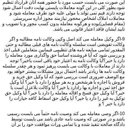
این صورت می بایست حسب مورد با حضور همه آنان قرارداد تنظیم
شود.بطور کلی در این گونه معاملات بایستی نهایت دقت اعمال شود
توجه دارند قیم نمی تواند با مولی علیه خود طرف معامله شود و
معاملات املاک اشخاص محجور نیازمند مجوز اداره سرپرستی
(مقام قضایی)بوده و هرگونه معامله بدون کسب مجوز و یا تصویب و
تایید ایشان فاقد اعتبار قانونی می باشد.
9-اگر وکیل معامله می کند اصل وکپی وکالت نامه مطالبه و اگر
وکالت تفویضی است سلسله وکالت نامه های قبلی مطالبه و حتی
المقدور تمامی مبایعه نامه های تنظیمی فیمابین متعاملین قبلی اخذ
و بررسی شود که آیا فروشنده اساساً حق واگذاری مورد معامله را
دارد یا خیر؟آیا وکالت نامه به اعتبار خود باقی است یاخیر؟ توجه
دارند از معاملات با وکالت می بایست پرهیز نمود و هر چقدر سلسله
وکالت نامه ها زیادتر باشد احتمال بروز مشکلات بیشتر خواهد بود
مع الوصف ضروری است بررسی شود که آیا وکیل حق خرید و
فروش یا اجاره با هرشخص و به هر مبلغ را دارد یا خیر؟ آیا وکیل
حق اخذ ثمن و اجاره بها رادارد یا خیر؟ آیا وکالت بلاعزل است یا
خیر؟ آیا وکیل حق فسخ و اقاله معامله را دارد یا خیر؟ آیا وکیل حق
توکیل به غیر را دارد یا خیر؟ آیا وکیل حق اسقاط کافه خیارات را
دارد یا خیر ؟ و
10-اگر وصی معامله می کند وصیت نامه حتماً می بایست رسمی
باشد.و در صورتی که وصیت نامه عادی باشد می بایست توسط
دادگاه صالحه تنفیذ شده و یا تمامی وراث موافقت خود را بر آن