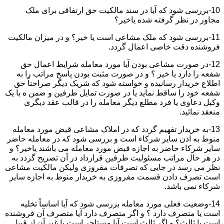
10-بررسی شود که آیا در سند مالکیت حق ارتفاقی برای ملک
مجاور در نظر گرفته شده یاخیر؟
11-بررسی شود که ملک مشاعی است یا خیر؟ و در میزان مالکیت
فروشنده دقت خاصی اعمال گردد.
12-در صورت مشاعی بودن آیا مورد معامله شرایط اعمال حق
شفعه را دارد یا خیر ؟ و در صورت مثبت بودن پاسخ مراتب را به
اطلاع خریدار رسانیده و خواسته شود که شریک دیگر صراحتاً حق
شفعه خود را ساقط نماید یا در صورت تمایل طرفین و ضمن ه با یک
وکیل دعاوی یا فرد مطلع دیگر معامله را در قالب عقد دیگری
منعقد نمائید.
13-به خریدار تفهیم گردد که در املاک مشاعی قبض مورد معامله
منوط به اذن سایر شرکاء است و بررسی شود که در معامله حاضر
سایر شرکاء حاضر به اجازه قبض مورد معامله می باشند یاخیر؟ و
در هر حال مراتب مسئولیت طرفین قرارداد در آن تصریح گردد به
نظر می رسد در جایی که تصرفات مفروزی ولیکن مالکیت مشاعی
است تصرف دادن قسمت مفروزی به خریدار منوط به اجازه سایر
شرکاء نمی باشد.
14-وضعیت فعلی مورد معامله بررسی شود که آیا اساساً تخلیه
است یا متصرف دارد ؟ و اگر متصرف دارد آیا متصرف آن فروشنده
است یا ثالث؟ و اگر ثالث است آیا مستاجر است یا غیر آن از قبیل