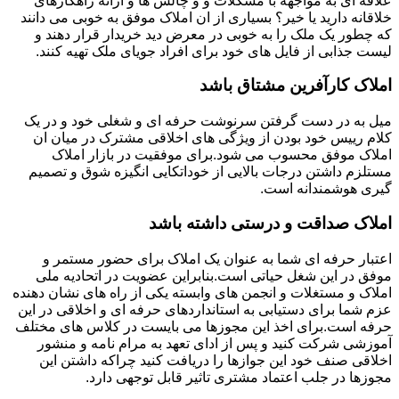
علاقه ای به مواجهه با مشکلات و و چالش ها و ارائه راهکارهای
خلاقانه دارید یا خیر؟ بسیاری از ان املاک موفق به خوبی می دانند
که چطور یک ملک را به خوبی در معرض دید خریدار قرار دهند و
لیست جذابی از فایل های خود برای افراد جویای ملک تهیه کنند.
املاک کارآفرین مشتاق باشد
میل به در دست گرفتن سرنوشت حرفه ای و شغلی خود و در یک
کلام رییس خود بودن از ویژگی های اخلاقی مشترک در میان ان
املاک موفق محسوب می شود.برای موفقیت در بازار املاک
مستلزم داشتن درجات بالایی از خوداتکایی انگیزه شوق و تصمیم
گیری هوشمندانه است.
املاک صداقت و درستی داشته باشد
اعتبار حرفه ای شما به عنوان یک املاک برای حضور مستمر و
موفق در این شغل حیاتی است.بنابراین عضویت در اتحادیه ملی
املاک و مستغلات و انجمن های وابسته یکی از راه های نشان دهنده
عزم شما برای دستیابی به استانداردهای حرفه ای و اخلاقی در این
حرفه است.برای اخذ این مجوزها می بایست در کلاس های مختلف
آموزشی شرکت کنید و پس از ادای تعهد به مرام نامه و منشور
اخلاقی صنف خود این جوازها را دریافت کنید چراکه داشتن این
مجوزها در جلب اعتماد مشتری تاثیر قابل توجهی دارد.