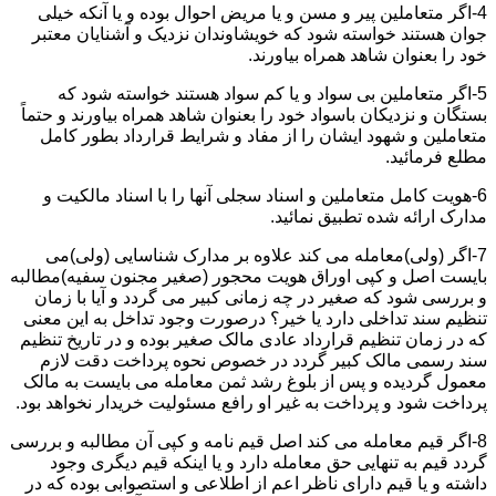
4-اگر متعاملین پیر و مسن و یا مریض احوال بوده و یا آنکه خیلی
جوان هستند خواسته شود که خویشاوندان نزدیک و آشنایان معتبر
خود را بعنوان شاهد همراه بیاورند.
5-اگر متعاملین بی سواد و یا کم سواد هستند خواسته شود که
بستگان و نزدیکان باسواد خود را بعنوان شاهد همراه بیاورند و حتماً
متعاملین و شهود ایشان را از مفاد و شرایط قرارداد بطور کامل
مطلع فرمائید.
6-هویت کامل متعاملین و اسناد سجلی آنها را با اسناد مالکیت و
مدارک ارائه شده تطبیق نمائید.
7-اگر (ولی)معامله می کند علاوه بر مدارک شناسایی (ولی)می
بایست اصل و کپی اوراق هویت محجور (صغیر مجنون سفیه)مطالبه
و بررسی شود که صغیر در چه زمانی کبیر می گردد و آیا با زمان
تنظیم سند تداخلی دارد یا خیر؟ درصورت وجود تداخل به این معنی
که در زمان تنظیم قرارداد عادی مالک صغیر بوده و در تاریخ تنظیم
سند رسمی مالک کبیر گردد در خصوص نحوه پرداخت دقت لازم
معمول گردیده و پس از بلوغ رشد ثمن معامله می بایست به مالک
پرداخت شود و پرداخت به غیر او رافع مسئولیت خریدار نخواهد بود.
8-اگر قیم معامله می کند اصل قیم نامه و کپی آن مطالبه و بررسی
گردد قیم به تنهایی حق معامله دارد و یا اینکه قیم دیگری وجود
داشته و یا قیم دارای ناظر اعم از اطلاعی و استصوابی بوده که در