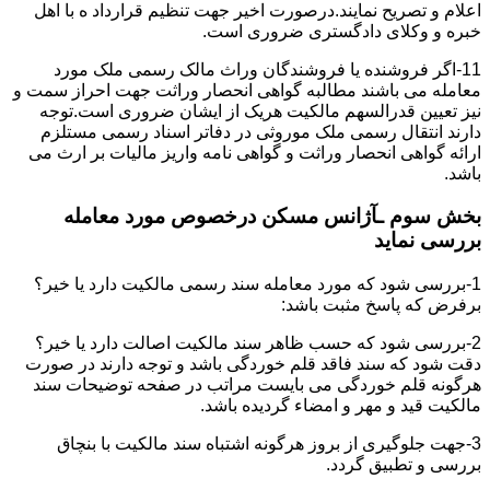
اعلام و تصریح نمایند.درصورت اخیر جهت تنظیم قرارداد ه با اهل
خبره و وکلای دادگستری ضروری است.
11-اگر فروشنده یا فروشندگان وراث مالک رسمی ملک مورد
معامله می باشند مطالبه گواهی انحصار وراثت جهت احراز سمت و
نیز تعیین قدرالسهم مالکیت هریک از ایشان ضروری است.توجه
دارند انتقال رسمی ملک موروثی در دفاتر اسناد رسمی مستلزم
ارائه گواهی انحصار وراثت و گواهی نامه واریز مالیات بر ارث می
باشد.
بخش سوم ـآژانس مسکن درخصوص مورد معامله
بررسی نماید
1-بررسی شود که مورد معامله سند رسمی مالکیت دارد یا خیر؟
برفرض که پاسخ مثبت باشد:
2-بررسی شود که حسب ظاهر سند مالکیت اصالت دارد یا خیر؟
دقت شود که سند فاقد قلم خوردگی باشد و توجه دارند در صورت
هرگونه قلم خوردگی می بایست مراتب در صفحه توضیحات سند
مالکیت قید و مهر و امضاء گردیده باشد.
3-جهت جلوگیری از بروز هرگونه اشتباه سند مالکیت با بنچاق
بررسی و تطبیق گردد.