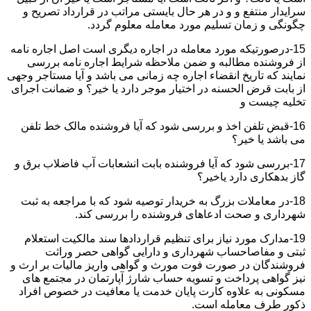
سرایدار منتفع و و در هر حال بایستی مراتب در قرارداد تصریح و
چگونگی و زمان تسلیم مورد معامله معلوم گردد.
15-درصورتیکه مورد معامله در اجاره دیگری است اصل اجاره نامه
از فروشنده مطالبه و ضمن ملاحظه شرایط اجاره نامه بررسی
نمایند که تاریخ انقضاء اجاره چه زمانی می باشد و آیا مستاجر وجهی
از بابت قرض الحسنه در اختیار موجر دارد یا خیر؟ و ضمانت اجرای
تخلیه چیست و
16-قبض تلفن اخذ و بررسی شود که آیا فروشنده مالک خط تلفن
می باشد یا خیر؟
17-بررسی شود که آیا فروشنده بابت انشعابات آب فاضلاب برق و
گاز بدهکاری دارد یاخیر؟
18-در معاملات بزرگ به خریدار توصیه شود که با مراجعه به ثبت
شهرداری و صحت ادعاهای فروشنده را بررسی کند.
19-مدارک مورد نیاز برای تنظیم قراردادها سند مالکیت استعلام
ثبتی و مفاصاحساب شهرداری و دارایی گواهی حصر وراثت
فروشندگان در صورت فوت مورث و گواهی واریز مالیات بر ارث و
نیز گواهی پرداخت و تسویه حساب شارژ آپارتمان در مجتمع های
مسکونی به علاوه کارت پایان خدمت یا معافیت در خصوص افراد
ذکور طرف معامله است.