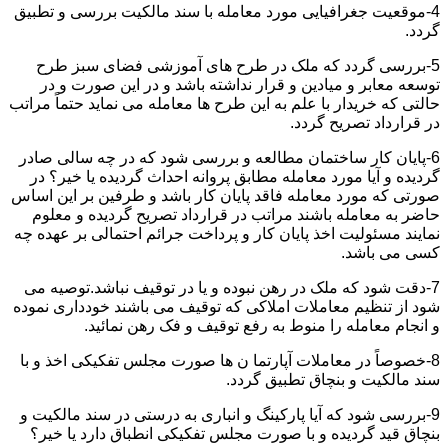
4-موقعیت جغرافیایی مورد معامله با سند مالکیت بررسی و تطبیق
گردد.
5-بررسی گردد که ملک در طرح های آموزشی فضای سبز طرح
توسعه معابر و میادین و قرار نداشته باشد و در این صورت و در
حالتی که خریدار با علم به این طرح ها معامله می نماید حتماً مراتب
در قرارداد تصریح گردد.
6-پایان کار ساختمان مطالعه و بررسی شود که در چه سالی صادر
گردیده و آیا مورد معامله مطابق پروانه احداث گردیده یا خیر؟ در
صورتی که مورد معامله فاقد پایان کار باشد و طرفین بر این اساس
حاضر به معامله باشند مراتب در قرارداد تصریح گردیده و معلوم
نمایند مسئولیت اخذ پایان کار و پرداخت جرائم احتمالی بر عهده چه
کسی می باشد.
7-دقت شود که ملک در رهن نبوده و یا در توقیف نباشد.توصیه می
شود از تنظیم معاملات املاکی که توقیف می باشند خودداری نموده
و انجام معامله را منوط به رفع توقیف و فک رهن نمائید.
8-خصوصاً در معاملات آپارتما ن ها صورت مجلس تفکیکی اخذ و با
سند مالکیت و بنچاق تطبیق گردد.
9-بررسی شود که آیا پارکینگ و انباری به درستی در سند مالکیت و
بنچاق قید گردیده و با صورت مجلس تفکیکی انطباق دارد یا خیر؟