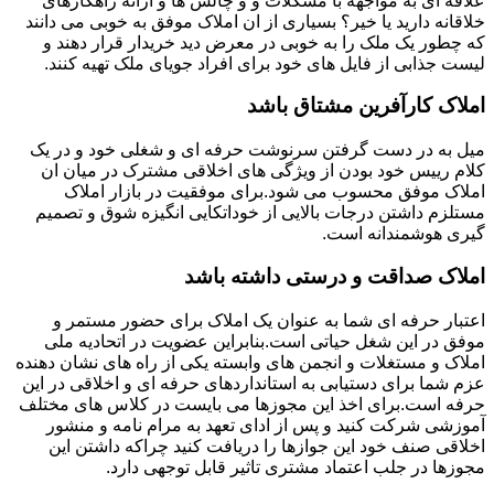
علاقه ای به مواجهه با مشکلات و و چالش ها و ارائه راهکارهای
خلاقانه دارید یا خیر؟ بسیاری از ان املاک موفق به خوبی می دانند
که چطور یک ملک را به خوبی در معرض دید خریدار قرار دهند و
لیست جذابی از فایل های خود برای افراد جویای ملک تهیه کنند.
املاک کارآفرین مشتاق باشد
میل به در دست گرفتن سرنوشت حرفه ای و شغلی خود و در یک
کلام رییس خود بودن از ویژگی های اخلاقی مشترک در میان ان
املاک موفق محسوب می شود.برای موفقیت در بازار املاک
مستلزم داشتن درجات بالایی از خوداتکایی انگیزه شوق و تصمیم
گیری هوشمندانه است.
املاک صداقت و درستی داشته باشد
اعتبار حرفه ای شما به عنوان یک املاک برای حضور مستمر و
موفق در این شغل حیاتی است.بنابراین عضویت در اتحادیه ملی
املاک و مستغلات و انجمن های وابسته یکی از راه های نشان دهنده
عزم شما برای دستیابی به استانداردهای حرفه ای و اخلاقی در این
حرفه است.برای اخذ این مجوزها می بایست در کلاس های مختلف
آموزشی شرکت کنید و پس از ادای تعهد به مرام نامه و منشور
اخلاقی صنف خود این جوازها را دریافت کنید چراکه داشتن این
مجوزها در جلب اعتماد مشتری تاثیر قابل توجهی دارد.