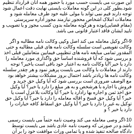
این صورت می بایست حسب مورد با حضور همه آنان قرارداد تنظیم
شود.بطور کلی در این گونه معاملات بایستی نهایت دقت اعمال شود
توجه دارند قیم نمی تواند با مولی علیه خود طرف معامله شود و
معاملات املاک اشخاص محجور نیازمند مجوز اداره سرپرستی
(مقام قضایی)بوده و هرگونه معامله بدون کسب مجوز و یا تصویب و
تایید ایشان فاقد اعتبار قانونی می باشد.
9-اگر وکیل معامله می کند اصل وکپی وکالت نامه مطالبه و اگر
وکالت تفویضی است سلسله وکالت نامه های قبلی مطالبه و حتی
المقدور تمامی مبایعه نامه های تنظیمی فیمابین متعاملین قبلی اخذ
و بررسی شود که آیا فروشنده اساساً حق واگذاری مورد معامله را
دارد یا خیر؟آیا وکالت نامه به اعتبار خود باقی است یاخیر؟ توجه
دارند از معاملات با وکالت می بایست پرهیز نمود و هر چقدر سلسله
وکالت نامه ها زیادتر باشد احتمال بروز مشکلات بیشتر خواهد بود
مع الوصف ضروری است بررسی شود که آیا وکیل حق خرید و
فروش یا اجاره با هرشخص و به هر مبلغ را دارد یا خیر؟ آیا وکیل
حق اخذ ثمن و اجاره بها رادارد یا خیر؟ آیا وکالت بلاعزل است یا
خیر؟ آیا وکیل حق فسخ و اقاله معامله را دارد یا خیر؟ آیا وکیل حق
توکیل به غیر را دارد یا خیر؟ آیا وکیل حق اسقاط کافه خیارات را
دارد یا خیر ؟ و
10-اگر وصی معامله می کند وصیت نامه حتماً می بایست رسمی
باشد.و در صورتی که وصیت نامه عادی باشد می بایست توسط
دادگاه صالحه تنفیذ شده و یا تمامی وراث موافقت خود را بر آن