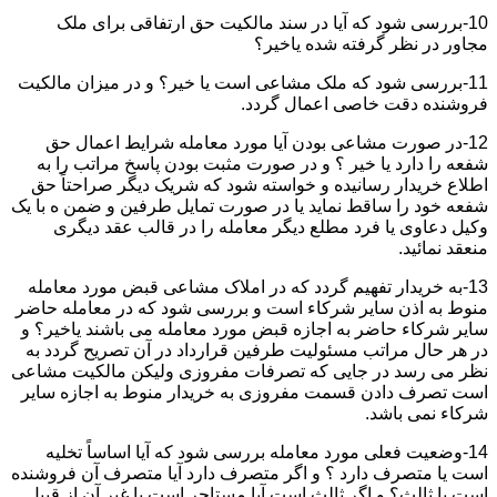
10-بررسی شود که آیا در سند مالکیت حق ارتفاقی برای ملک
مجاور در نظر گرفته شده یاخیر؟
11-بررسی شود که ملک مشاعی است یا خیر؟ و در میزان مالکیت
فروشنده دقت خاصی اعمال گردد.
12-در صورت مشاعی بودن آیا مورد معامله شرایط اعمال حق
شفعه را دارد یا خیر ؟ و در صورت مثبت بودن پاسخ مراتب را به
اطلاع خریدار رسانیده و خواسته شود که شریک دیگر صراحتاً حق
شفعه خود را ساقط نماید یا در صورت تمایل طرفین و ضمن ه با یک
وکیل دعاوی یا فرد مطلع دیگر معامله را در قالب عقد دیگری
منعقد نمائید.
13-به خریدار تفهیم گردد که در املاک مشاعی قبض مورد معامله
منوط به اذن سایر شرکاء است و بررسی شود که در معامله حاضر
سایر شرکاء حاضر به اجازه قبض مورد معامله می باشند یاخیر؟ و
در هر حال مراتب مسئولیت طرفین قرارداد در آن تصریح گردد به
نظر می رسد در جایی که تصرفات مفروزی ولیکن مالکیت مشاعی
است تصرف دادن قسمت مفروزی به خریدار منوط به اجازه سایر
شرکاء نمی باشد.
14-وضعیت فعلی مورد معامله بررسی شود که آیا اساساً تخلیه
است یا متصرف دارد ؟ و اگر متصرف دارد آیا متصرف آن فروشنده
است یا ثالث؟ و اگر ثالث است آیا مستاجر است یا غیر آن از قبیل