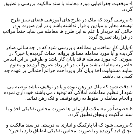
4-موقعیت جغرافیایی مورد معامله با سند مالکیت بررسی و تطبیق
گردد.
5-بررسی گردد که ملک در طرح های آموزشی فضای سبز طرح
توسعه معابر و میادین و قرار نداشته باشد و در این صورت و در
حالتی که خریدار با علم به این طرح ها معامله می نماید حتماً مراتب
در قرارداد تصریح گردد.
6-پایان کار ساختمان مطالعه و بررسی شود که در چه سالی صادر
گردیده و آیا مورد معامله مطابق پروانه احداث گردیده یا خیر؟ در
صورتی که مورد معامله فاقد پایان کار باشد و طرفین بر این اساس
حاضر به معامله باشند مراتب در قرارداد تصریح گردیده و معلوم
نمایند مسئولیت اخذ پایان کار و پرداخت جرائم احتمالی بر عهده چه
کسی می باشد.
7-دقت شود که ملک در رهن نبوده و یا در توقیف نباشد.توصیه می
شود از تنظیم معاملات املاکی که توقیف می باشند خودداری نموده
و انجام معامله را منوط به رفع توقیف و فک رهن نمائید.
8-خصوصاً در معاملات آپارتما ن ها صورت مجلس تفکیکی اخذ و با
سند مالکیت و بنچاق تطبیق گردد.
9-بررسی شود که آیا پارکینگ و انباری به درستی در سند مالکیت و
بنچاق قید گردیده و با صورت مجلس تفکیکی انطباق دارد یا خیر؟