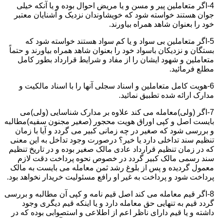
4-اگر متعاملین پیر و مسن و یا مریض احوال بوده و یا آنکه خیلی
جوان هستند خواسته شود که خویشاوندان نزدیک و آشنایان معتبر
خود را بعنوان شاهد همراه بیاورند.
5-اگر متعاملین بی سواد و یا کم سواد هستند خواسته شود که
بستگان و نزدیکان باسواد خود را بعنوان شاهد همراه بیاورند و حتماً
متعاملین و شهود ایشان را از مفاد و شرایط قرارداد بطور کامل
مطلع فرمائید.
6-هویت کامل متعاملین و اسناد سجلی آنها را با اسناد مالکیت و
مدارک ارائه شده تطبیق نمائید.
7-اگر (ولی)معامله می کند علاوه بر مدارک شناسایی (ولی)می
بایست اصل و کپی اوراق هویت محجور (صغیر مجنون سفیه)مطالبه
و بررسی شود که صغیر در چه زمانی کبیر می گردد و آیا با زمان
تنظیم سند تداخلی دارد یا خیر؟ درصورت وجود تداخل به این معنی
که در زمان تنظیم قرارداد عادی مالک صغیر بوده و در تاریخ تنظیم
سند رسمی مالک کبیر گردد در خصوص نحوه پرداخت دقت لازم
معمول گردیده و پس از بلوغ رشد ثمن معامله می بایست به مالک
پرداخت شود و پرداخت به غیر او رافع مسئولیت خریدار نخواهد بود.
8-اگر قیم معامله می کند اصل قیم نامه و کپی آن مطالبه و بررسی
گردد قیم به تنهایی حق معامله دارد و یا اینکه قیم دیگری وجود
داشته و یا قیم دارای ناظر اعم از اطلاعی و استصوابی بوده که در