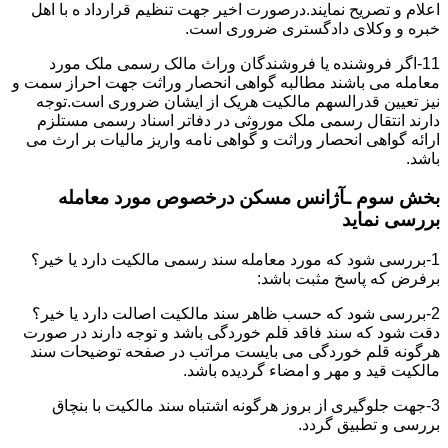
اعلام و تصریح نمایند.درصورت اخیر جهت تنظیم قرارداد ه با اهل
خبره و وکلای دادگستری ضروری است.
11-اگر فروشنده یا فروشندگان وراث مالک رسمی ملک مورد
معامله می باشند مطالبه گواهی انحصار وراثت جهت احراز سمت و
نیز تعیین قدرالسهم مالکیت هریک از ایشان ضروری است.توجه
دارند انتقال رسمی ملک موروثی در دفاتر اسناد رسمی مستلزم
ارائه گواهی انحصار وراثت و گواهی نامه واریز مالیات بر ارث می
باشد.
بخش سوم ـآژانس مسکن درخصوص مورد معامله
بررسی نماید
1-بررسی شود که مورد معامله سند رسمی مالکیت دارد یا خیر؟
برفرض که پاسخ مثبت باشد:
2-بررسی شود که حسب ظاهر سند مالکیت اصالت دارد یا خیر؟
دقت شود که سند فاقد قلم خوردگی باشد و توجه دارند در صورت
هرگونه قلم خوردگی می بایست مراتب در صفحه توضیحات سند
مالکیت قید و مهر و امضاء گردیده باشد.
3-جهت جلوگیری از بروز هرگونه اشتباه سند مالکیت با بنچاق
بررسی و تطبیق گردد.