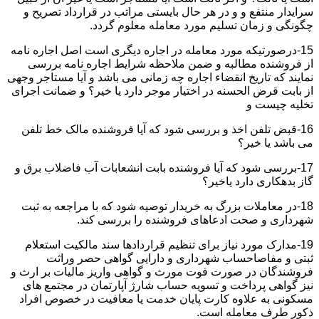
سرایدار منتفع و و در هر حال بایستی مراتب در قرارداد تصریح و
چگونگی و زمان تسلیم مورد معامله معلوم گردد.
15-درصورتیکه مورد معامله در اجاره دیگری است اصل اجاره نامه
از فروشنده مطالبه و ضمن ملاحظه شرایط اجاره نامه بررسی
نمایند که تاریخ انقضاء اجاره چه زمانی می باشد و آیا مستاجر وجهی
از بابت قرض الحسنه در اختیار موجر دارد یا خیر؟ و ضمانت اجرای
تخلیه چیست و
16-قبض تلفن اخذ و بررسی شود که آیا فروشنده مالک خط تلفن
می باشد یا خیر؟
17-بررسی شود که آیا فروشنده بابت انشعابات آب فاضلاب برق و
گاز بدهکاری دارد یاخیر؟
18-در معاملات بزرگ به خریدار توصیه شود که با مراجعه به ثبت
شهرداری و صحت ادعاهای فروشنده را بررسی کند.
19-مدارک مورد نیاز برای تنظیم قراردادها سند مالکیت استعلام
ثبتی و مفاصاحساب شهرداری و دارایی گواهی حصر وراثت
فروشندگان در صورت فوت مورث و گواهی واریز مالیات بر ارث و
نیز گواهی پرداخت و تسویه حساب شارژ آپارتمان در مجتمع های
مسکونی به علاوه کارت پایان خدمت یا معافیت در خصوص افراد
ذکور طرف معامله است.