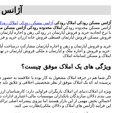
آژانس 
آژانس مسکن رودکی
املاک رودکی
آژانس مسکن رودکی
املاک رودک
آژانس مسکن محدوده رودکی
املاک محدوده رودکی
آژانس مسکن من
با نرخ اتحادیه خرید و فروش آپارتمان در رودکی رهن و اجاره آپار
فروش مسکن فروش اپارتمان قسطی فروش خانه ارزان خرید و فروش آ
خرید و فروش آپارتمان و رهن و اجاره آپارتمان مشارکت درساخت آپار
·خرید و فروش و اجاره ملک و آپارتمان ه ملکی فروش آپارتمان در تهران
املاک و مسکن |سامانه املاک
ویژگی های یک املاک موفق چیست؟
اگر شما هم در حرفه املاک مشغول به کار بوده یا علاقمند به حضور در
پرسیده اید که یک املاک موفق از نظر شخصیتی اخلاقی و علایق باید 
ویژه ان املاک:دنیای ان املاک بازیگران فراوانی دارد؛ کارشناسان ارز
می بندند دلالان سازندگان بانکداران موسسات مالی-اعتباری ادارات 
احتمالی بخش مهمی از این بازار هستند اما نیروی پیشرانه اصلی تراک
این فرآیند (آژانس های املاک و دلالان ملکی)نظارت می کنند.