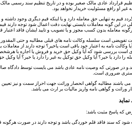
تنظیم قرارداد عادی مالک صغیر بوده و در تاریخ تنظیم سند رسمی ما
غیر او رافع مسئولیت خریدار نخواهد بود.
دد قیم به تنهایی حق معامله دارد و یا اینکه قیم دیگری وجود داشته و
در این گونه معاملات بایستی نهایت دقت اعمال شود توجه دارند قیم 
نه معامله بدون کسب مجوز و یا تصویب و تایید ایشان فاقد اعتبار قا
لت تفویضی است سلسله وکالت نامه های قبلی مطالبه و حتی المقدور ت
یا وکالت نامه به اعتبار خود باقی است یاخیر؟ توجه دارند از معاملات
ست بررسی شود که آیا وکیل حق خرید و فروش یا اجاره با هرشخص و به ه
 را دارد یا خیر؟ آیا وکیل حق توکیل به غیر را دارد یا خیر؟ آیا وکیل ح
.و در صورتی که وصیت نامه عادی باشد می بایست توسط دادگاه صالحه 
ادگستری ضروری است.
 می باشند مطالبه گواهی انحصار وراثت جهت احراز سمت و نیز تعیین 
وراثت و گواهی نامه واریز مالیات بر ارث می باشد.
ماید
شود که سند فاقد قلم خوردگی باشد و توجه دارند در صورت هرگونه