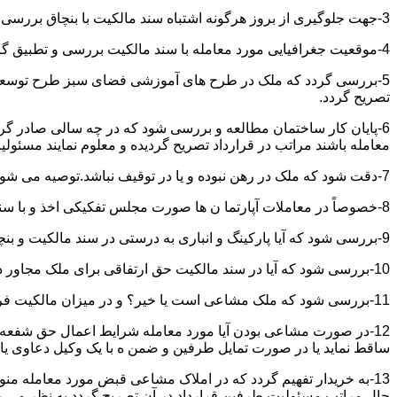
3-جهت جلوگیری از بروز هرگونه اشتباه سند مالکیت با بنچاق بررسی و تطبیق گردد.
4-موقعیت جغرافیایی مورد معامله با سند مالکیت بررسی و تطبیق گردد.
5-بررسی گردد که ملک در طرح های آموزشی فضای سبز طرح توسعه معابر
تصریح گردد.
6-پایان کار ساختمان مطالعه و بررسی شود که در چه سالی صادر گردی
معامله باشند مراتب در قرارداد تصریح گردیده و معلوم نمایند مسئول
7-دقت شود که ملک در رهن نبوده و یا در توقیف نباشد.توصیه می شود از تنظیم معاملات املاکی که توقیف می باشند خودداری نموده و انجام معامله را منوط به رفع توقیف و فک رهن نمائید.
8-خصوصاً در معاملات آپارتما ن ها صورت مجلس تفکیکی اخذ و با سند مالکیت و بنچاق تطبیق گردد.
9-بررسی شود که آیا پارکینگ و انباری به درستی در سند مالکیت و بنچاق قید گردیده و با صورت مجلس تفکیکی انطباق دارد یا خیر؟
10-بررسی شود که آیا در سند مالکیت حق ارتفاقی برای ملک مجاور در نظر گرفته شده یاخیر؟
11-بررسی شود که ملک مشاعی است یا خیر؟ و در میزان مالکیت فروشنده دقت خاصی اعمال گردد.
12-در صورت مشاعی بودن آیا مورد معامله شرایط اعمال حق شفعه ر
ساقط نماید یا در صورت تمایل طرفین و ضمن ه با یک وکیل دعاوی یا ف
13-به خریدار تفهیم گردد که در املاک مشاعی قبض مورد معامله م
حال مراتب مسئولیت طرفین قرارداد در آن تصریح گردد به نظر می