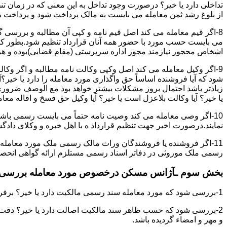
تداخلی دارد یا خیر؟ درصورت وجود تداخل به این معنی که در زمان 
از بلوغ رشد ثمن معامله می بایست به مالک پرداخت شود و پرداخت به 
8-اگر قیم معامله می کند اصل قیم نامه و کپی آن مطالبه و بررسی گر
می بایست حسب مورد با حضور همه آنان قرارداد تنظیم شود.بطور کلی 
اشخاص محجور نیازمند مجوز اداره سرپرستی (مقام قضایی)بوده و هرگو
9-اگر وکیل معامله می کند اصل وکپی وکالت نامه مطالبه و اگر وکا
شود که آیا فروشنده اساساً حق واگذاری مورد معامله را دارد یا خیر؟آ
زیادتر باشد احتمال بروز مشکلات بیشتر خواهد بود مع الوصف ضروری ا
یا خیر؟ آیا وکالت بلاعزل است یا خیر؟ آیا وکیل حق فسخ و اقاله معامله
10-اگر وصی معامله می کند وصیت نامه حتماً می بایست رسمی باشد
نمایند.درصورت اخیر جهت تنظیم قرارداد ه با اهل خبره و وکلای د
11-اگر فروشنده یا فروشندگان وراث مالک رسمی ملک مورد معامله
رسمی ملک موروثی در دفاتر اسناد رسمی مستلزم ارائه گواهی انحصار 
بخش سوم ـآژانس مسکن درخصوص مورد معامله بررسی ن
1-بررسی شود که مورد معامله سند رسمی مالکیت دارد یا خیر؟ برفرض که پاسخ مثبت باشد:
2-بررسی شود که حسب ظاهر سند مالکیت اصالت دارد یا خیر؟ دقت 
و مهر و امضاء گردیده باشد.