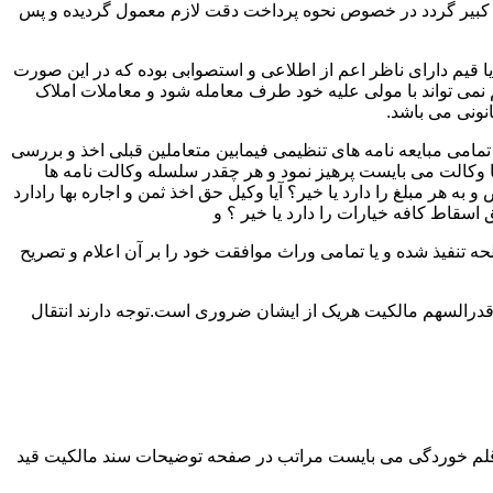
لک کبیر گردد در خصوص نحوه پرداخت دقت لازم معمول گردیده و پس
 یا قیم دارای ناظر اعم از اطلاعی و استصوابی بوده که در این صورت
نمی تواند با مولی علیه خود طرف معامله شود و معاملات املاک
نونی می باشد.
مامی مبایعه نامه های تنظیمی فیمابین متعاملین قبلی اخذ و بررسی
 با وکالت می بایست پرهیز نمود و هر چقدر سلسله وکالت نامه ها
ر مبلغ را دارد یا خیر؟ آیا وکیل حق اخذ ثمن و اجاره بها رادارد
ق اسقاط کافه خیارات را دارد یا خیر ؟ و
تنفیذ شده و یا تمامی وراث موافقت خود را بر آن اعلام و تصریح
قدرالسهم مالکیت هریک از ایشان ضروری است.توجه دارند انتقال
 قلم خوردگی می بایست مراتب در صفحه توضیحات سند مالکیت قید