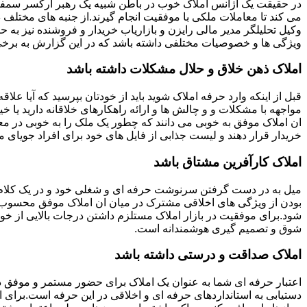
در حقیقت یک آژانس املاک خوب در باطن شبیه یک رهبر ارکسر سمفون
می کند تا معاملات ملکی با موفقیت انجام گیرند.از جنبه های مختلف د
وکیل تحلیلگر مدیر مالی رایزن و بازاریاب خریدار و فروشنده نیز به ح
ویژگی ها و خصوصیات مختلفی داشته باشد که در این گزارش به برخی ا
املاک ذهن خلاق و حلال مشکلات داشته باشد
قبل از اینکه وارد حرفه املاک شوید باید از خودتان بپرسید که آیا علاقه
مواجهه با مشکلات و و چالش ها و ارائه راهکارهای خلاقانه دارید یا خی
ان املاک موفق به خوبی می دانند که چطور یک ملک را به خوبی در م
خریدار قرار دهند و لیست جذابی از فایل های خود برای افراد جویای مل
املاک کارآفرین مشتاق باشد
میل به در دست گرفتن سرنوشت حرفه ای و شغلی خود و در یک کلام
بودن از ویژگی های اخلاقی مشترک در میان ان املاک موفق محسوب
شود.برای موفقیت در بازار املاک مستلزم داشتن درجات بالایی از خودا
شوق و تصمیم گیری هوشمندانه است.
املاک صداقت و درستی داشته باشد
اعتبار حرفه ای شما به عنوان یک املاک برای حضور مستمر و موفق در
دستیابی به استانداردهای حرفه ای و اخلاقی در این حرفه است.برای