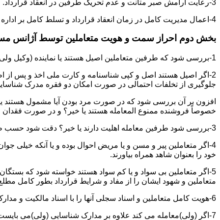
3-رعایت آرامش صبر متانت و عدم تحریک طرفین در انعقاد قرارداد.
4-اعمال مدیریت کامل در زمان انعقاد قرارداد و تسلط کامل بر اداره بحث و مذاکره ضمن هوشیاری و سرعت انتقال بالا.
بخش دوم احراز سمت و هویت متعاملین توسط آژانس م
1-بررسی شود که طرفین متعاملین اصیل هستند یا نماینده (وکیل ولی قیم وصی)
2-اگر اصیل هستند اصل و کپی شناسنامه و کارت ملی اخذ و پس از ا
جلوگیری از تخلفات احتمالی در صورت امکان دو فقره مدرک شناسای
افزون بر آن بررسی شود که در صورت مرد بودن آیا مشمول هستند یا خیر
خصوصاً فروشنده ممنوع المعامله هستند یا خیر؟ و در صورت فقدان موا
3-بررسی شود طرفین معامله اهلیت دارند یا خیر؟ دقت شود حسب ظاهر سفیه و مجنون نباشند.
4-اگر متعاملین پیر و مسن و یا مریض احوال بوده و یا آنکه خیلی جو
خود را بعنوان شاهد همراه بیاورند.
5-اگر متعاملین بی سواد و یا کم سواد هستند خواسته شود که بستگان و 
متعاملین و شهود ایشان را از مفاد و شرایط قرارداد بطور کامل مطلع 
6-هویت کامل متعاملین و اسناد سجلی آنها را با اسناد مالکیت و مدارک ارائه شده تطبیق نمائید.
7-اگر (ولی)معامله می کند علاوه بر مدارک شناسایی (ولی)می بایس