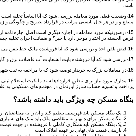
باشد.
14-وضعیت فعلی مورد معامله بررسی شود که آیا اساساً تخلیه است 
منتفع و و در هر حال بایستی مراتب در قرارداد تصریح و چگونگی و زم
15-درصورتیکه مورد معامله در اجاره دیگری است اصل اجاره نامه ا
قرض الحسنه در اختیار موجر دارد یا خیر؟ و ضمانت اجرای تخلیه چی
16-قبض تلفن اخذ و بررسی شود که آیا فروشنده مالک خط تلفن می باشد یا خیر؟
17-بررسی شود که آیا فروشنده بابت انشعابات آب فاضلاب برق و گاز بدهکاری دارد یاخیر؟
18-در معاملات بزرگ به خریدار توصیه شود که با مراجعه به ثبت شهرداری و صحت ادعاهای فروشنده را بررسی کند.
19-مدارک مورد نیاز برای تنظیم قراردادها سند مالکیت استعلام 
پرداخت و تسویه حساب شارژ آپارتمان در مجتمع های مسکونی به عل
بنگاه مسکن چه ویژگی باید داشته باشد؟
یک بنگاه مسکن باید فهرستی تنظیم کند و آن را به متقاضیان ارا
بنگاه مسکن برای ه بهتر به متقاضی ملک باید ملک های بسیاری 
یک بنگاه مسکن باید همکاری کاملی با فروشنده در جهت قیمت
بازبینی قیمت های نهایی بر عهده املاک است
بازرسی جزئیات ملک همچون ابعاد زمین تاسیسات خانه و غیره