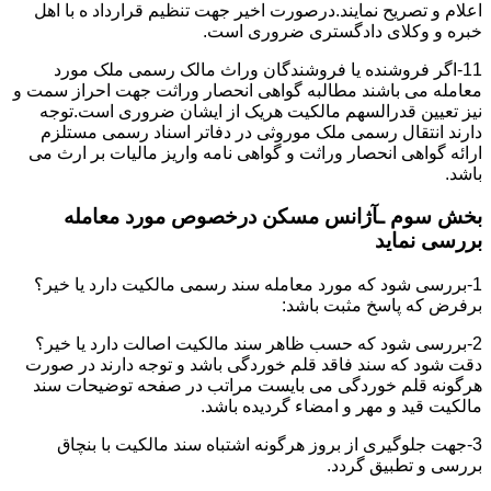
اعلام و تصریح نمایند.درصورت اخیر جهت تنظیم قرارداد ه با اهل
خبره و وکلای دادگستری ضروری است.
11-اگر فروشنده یا فروشندگان وراث مالک رسمی ملک مورد
معامله می باشند مطالبه گواهی انحصار وراثت جهت احراز سمت و
نیز تعیین قدرالسهم مالکیت هریک از ایشان ضروری است.توجه
دارند انتقال رسمی ملک موروثی در دفاتر اسناد رسمی مستلزم
ارائه گواهی انحصار وراثت و گواهی نامه واریز مالیات بر ارث می
باشد.
بخش سوم ـآژانس مسکن درخصوص مورد معامله
بررسی نماید
1-بررسی شود که مورد معامله سند رسمی مالکیت دارد یا خیر؟
برفرض که پاسخ مثبت باشد:
2-بررسی شود که حسب ظاهر سند مالکیت اصالت دارد یا خیر؟
دقت شود که سند فاقد قلم خوردگی باشد و توجه دارند در صورت
هرگونه قلم خوردگی می بایست مراتب در صفحه توضیحات سند
مالکیت قید و مهر و امضاء گردیده باشد.
3-جهت جلوگیری از بروز هرگونه اشتباه سند مالکیت با بنچاق
بررسی و تطبیق گردد.