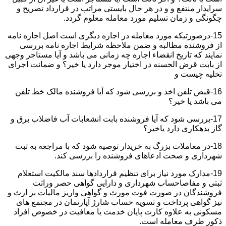
سرایدار منتفع و و در هر حال بایستی مراتب در قرارداد تصریح و
چگونگی و زمان تسلیم مورد معامله معلوم گردد.
15-درصورتیکه مورد معامله در اجاره دیگری است اصل اجاره نامه
از فروشنده مطالبه و ضمن ملاحظه شرایط اجاره نامه بررسی
نمایند که تاریخ انقضاء اجاره چه زمانی می باشد و آیا مستاجر وجهی
از بابت قرض الحسنه در اختیار موجر دارد یا خیر؟ و ضمانت اجرای
تخلیه چیست و
16-قبض تلفن اخذ و بررسی شود که آیا فروشنده مالک خط تلفن
می باشد یا خیر؟
17-بررسی شود که آیا فروشنده بابت انشعابات آب فاضلاب برق و
گاز بدهکاری دارد یاخیر؟
18-در معاملات بزرگ به خریدار توصیه شود که با مراجعه به ثبت
شهرداری و صحت ادعاهای فروشنده را بررسی کند.
19-مدارک مورد نیاز برای تنظیم قراردادها سند مالکیت استعلام
ثبتی و مفاصاحساب شهرداری و دارایی گواهی حصر وراثت
فروشندگان در صورت فوت مورث و گواهی واریز مالیات بر ارث و
نیز گواهی پرداخت و تسویه حساب شارژ آپارتمان در مجتمع های
مسکونی به علاوه کارت پایان خدمت یا معافیت در خصوص افراد
ذکور طرف معامله است.