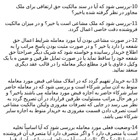
10-بررسی شود که آیا در سند مالکیت حق ارتفاقی برای ملک
مجاور در نظر گرفته شده یاخیر؟
11-بررسی شود که ملک مشاعی است یا خیر؟ و در میزان مالکیت
فروشنده دقت خاصی اعمال گردد.
12-در صورت مشاعی بودن آیا مورد معامله شرایط اعمال حق
شفعه را دارد یا خیر ؟ و در صورت مثبت بودن پاسخ مراتب را به
اطلاع خریدار رسانیده و خواسته شود که شریک دیگر صراحتاً حق
شفعه خود را ساقط نماید یا در صورت تمایل طرفین و ضمن ه با یک
وکیل دعاوی یا فرد مطلع دیگر معامله را در قالب عقد دیگری
منعقد نمائید.
13-به خریدار تفهیم گردد که در املاک مشاعی قبض مورد معامله
منوط به اذن سایر شرکاء است و بررسی شود که در معامله حاضر
سایر شرکاء حاضر به اجازه قبض مورد معامله می باشند یاخیر؟ و
در هر حال مراتب مسئولیت طرفین قرارداد در آن تصریح گردد به
نظر می رسد در جایی که تصرفات مفروزی ولیکن مالکیت مشاعی
است تصرف دادن قسمت مفروزی به خریدار منوط به اجازه سایر
شرکاء نمی باشد.
14-وضعیت فعلی مورد معامله بررسی شود که آیا اساساً تخلیه
است یا متصرف دارد ؟ و اگر متصرف دارد آیا متصرف آن فروشنده
است یا ثالث؟ و اگر ثالث است آیا مستاجر است یا غیر آن از قبیل