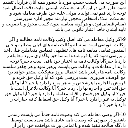
این صورت می بایست حسب مورد با حضور همه آنان قرارداد تنظیم
شود.بطور کلی در این گونه معاملات بایستی نهایت دقت اعمال شود
توجه دارند قیم نمی تواند با مولی علیه خود طرف معامله شود و
معاملات املاک اشخاص محجور نیازمند مجوز اداره سرپرستی
(مقام قضایی)بوده و هرگونه معامله بدون کسب مجوز و یا تصویب و
تایید ایشان فاقد اعتبار قانونی می باشد.
9-اگر وکیل معامله می کند اصل وکپی وکالت نامه مطالبه و اگر
وکالت تفویضی است سلسله وکالت نامه های قبلی مطالبه و حتی
المقدور تمامی مبایعه نامه های تنظیمی فیمابین متعاملین قبلی اخذ
و بررسی شود که آیا فروشنده اساساً حق واگذاری مورد معامله را
دارد یا خیر؟آیا وکالت نامه به اعتبار خود باقی است یاخیر؟ توجه
دارند از معاملات با وکالت می بایست پرهیز نمود و هر چقدر سلسله
وکالت نامه ها زیادتر باشد احتمال بروز مشکلات بیشتر خواهد بود
مع الوصف ضروری است بررسی شود که آیا وکیل حق خرید و
فروش یا اجاره با هرشخص و به هر مبلغ را دارد یا خیر؟ آیا وکیل
حق اخذ ثمن و اجاره بها رادارد یا خیر؟ آیا وکالت بلاعزل است یا
خیر؟ آیا وکیل حق فسخ و اقاله معامله را دارد یا خیر؟ آیا وکیل حق
توکیل به غیر را دارد یا خیر؟ آیا وکیل حق اسقاط کافه خیارات را
دارد یا خیر ؟ و
10-اگر وصی معامله می کند وصیت نامه حتماً می بایست رسمی
باشد.و در صورتی که وصیت نامه عادی باشد می بایست توسط
دادگاه صالحه تنفیذ شده و یا تمامی وراث موافقت خود را بر آن