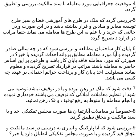
4-موقعیت جغرافیایی مورد معامله با سند مالکیت بررسی و تطبیق
گردد.
5-بررسی گردد که ملک در طرح های آموزشی فضای سبز طرح
توسعه معابر و میادین و قرار نداشته باشد و در این صورت و در
حالتی که خریدار با علم به این طرح ها معامله می نماید حتماً مراتب
در قرارداد تصریح گردد.
6-پایان کار ساختمان مطالعه و بررسی شود که در چه سالی صادر
گردیده و آیا مورد معامله مطابق پروانه احداث گردیده یا خیر؟ در
صورتی که مورد معامله فاقد پایان کار باشد و طرفین بر این اساس
حاضر به معامله باشند مراتب در قرارداد تصریح گردیده و معلوم
نمایند مسئولیت اخذ پایان کار و پرداخت جرائم احتمالی بر عهده چه
کسی می باشد.
7-دقت شود که ملک در رهن نبوده و یا در توقیف نباشد.توصیه می
شود از تنظیم معاملات املاکی که توقیف می باشند خودداری نموده
و انجام معامله را منوط به رفع توقیف و فک رهن نمائید.
8-خصوصاً در معاملات آپارتما ن ها صورت مجلس تفکیکی اخذ و با
سند مالکیت و بنچاق تطبیق گردد.
9-بررسی شود که آیا پارکینگ و انباری به درستی در سند مالکیت و
بنچاق قید گردیده و با صورت مجلس تفکیکی انطباق دارد یا خیر؟