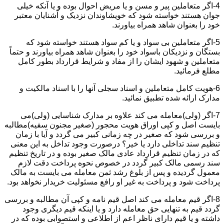
4-اگر متعاملین پیر و مسن و یا مریض احوال بوده و یا آنکه خیلی
جوان هستند خواسته شود که خویشاوندان نزدیک و آشنایان معتبر
خود را بعنوان شاهد همراه بیاورند.
5-اگر متعاملین بی سواد و یا کم سواد هستند خواسته شود که
بستگان و نزدیکان باسواد خود را بعنوان شاهد همراه بیاورند و حتماً
متعاملین و شهود ایشان را از مفاد و شرایط قرارداد بطور کامل
مطلع فرمائید.
6-هویت کامل متعاملین و اسناد سجلی آنها را با اسناد مالکیت و
مدارک ارائه شده تطبیق نمائید.
7-اگر (ولی)معامله می کند علاوه بر مدارک شناسایی (ولی)می
بایست اصل و کپی اوراق هویت محجور (صغیر مجنون سفیه)مطالبه
و بررسی شود که صغیر در چه زمانی کبیر می گردد و آیا با زمان
تنظیم سند تداخلی دارد یا خیر؟ درصورت وجود تداخل به این معنی
که در زمان تنظیم قرارداد عادی مالک صغیر بوده و در تاریخ تنظیم
سند رسمی مالک کبیر گردد در خصوص نحوه پرداخت دقت لازم
معمول گردیده و پس از بلوغ رشد ثمن معامله می بایست به مالک
پرداخت شود و پرداخت به غیر او رافع مسئولیت خریدار نخواهد بود.
8-اگر قیم معامله می کند اصل قیم نامه و کپی آن مطالبه و بررسی
گردد قیم به تنهایی حق معامله دارد و یا اینکه قیم دیگری وجود
داشته و یا قیم دارای ناظر اعم از اطلاعی و استصوابی بوده که در