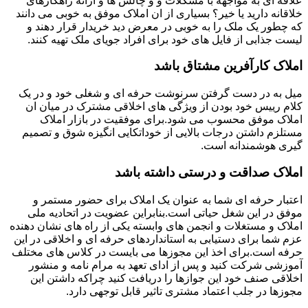
علاقه ای به مواجهه با مشکلات و و چالش ها و ارائه راهکارهای
خلاقانه دارید یا خیر؟ بسیاری از ان املاک موفق به خوبی می دانند
که چطور یک ملک را به خوبی در معرض دید خریدار قرار دهند و
لیست جذابی از فایل های خود برای افراد جویای ملک تهیه کنند.
املاک کارآفرین مشتاق باشد
میل به در دست گرفتن سرنوشت حرفه ای و شغلی خود و در یک
کلام رییس خود بودن از ویژگی های اخلاقی مشترک در میان ان
املاک موفق محسوب می شود.برای موفقیت در بازار املاک
مستلزم داشتن درجات بالایی از خوداتکایی انگیزه شوق و تصمیم
گیری هوشمندانه است.
املاک صداقت و درستی داشته باشد
اعتبار حرفه ای شما به عنوان یک املاک برای حضور مستمر و
موفق در این شغل حیاتی است.بنابراین عضویت در اتحادیه ملی
املاک و مستغلات و انجمن های وابسته یکی از راه های نشان دهنده
عزم شما برای دستیابی به استانداردهای حرفه ای و اخلاقی در این
حرفه است.برای اخذ این مجوزها می بایست در کلاس های مختلف
آموزشی شرکت کنید و پس از ادای تعهد به مرام نامه و منشور
اخلاقی صنف خود این جوازها را دریافت کنید چراکه داشتن این
مجوزها در جلب اعتماد مشتری تاثیر قابل توجهی دارد.