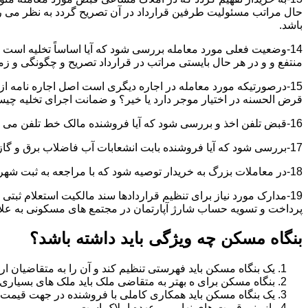
حال مراتب مسئولیت طرفین قرارداد در آن تصریح گردد به نظر می
باشد.
14-وضعیت فعلی مورد معامله بررسی شود که آیا اساساً تخلیه است 
منتفع و و در هر حال بایستی مراتب در قرارداد تصریح و چگونگی و زم
15-درصورتیکه مورد معامله در اجاره دیگری است اصل اجاره نامه ا
قرض الحسنه در اختیار موجر دارد یا خیر؟ و ضمانت اجرای تخلیه چی
16-قبض تلفن اخذ و بررسی شود که آیا فروشنده مالک خط تلفن می باشد یا خیر؟
17-بررسی شود که آیا فروشنده بابت انشعابات آب فاضلاب برق و گاز بدهکاری دارد یاخیر؟
18-در معاملات بزرگ به خریدار توصیه شود که با مراجعه به ثبت شهرداری و صحت ادعاهای فروشنده را بررسی کند.
19-مدارک مورد نیاز برای تنظیم قراردادها سند مالکیت استعلام 
پرداخت و تسویه حساب شارژ آپارتمان در مجتمع های مسکونی به عل
بنگاه مسکن چه ویژگی باید داشته باشد؟
یک بنگاه مسکن باید فهرستی تنظیم کند و آن را به متقاضیان ارا
بنگاه مسکن برای ه بهتر به متقاضی ملک باید ملک های بسیاری 
یک بنگاه مسکن باید همکاری کاملی با فروشنده در جهت قیمت
بازبینی قیمت های نهایی بر عهده املاک است