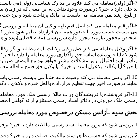
7-اگر (ولی)معامله می کند علاوه بر مدارک شناسایی (ولی)می بایس
تداخلی دارد یا خیر؟ درصورت وجود تداخل به این معنی که در زمان 
از بلوغ رشد ثمن معامله می بایست به مالک پرداخت شود و پرداخت به 
8-اگر قیم معامله می کند اصل قیم نامه و کپی آن مطالبه و بررسی گر
می بایست حسب مورد با حضور همه آنان قرارداد تنظیم شود.بطور کلی 
اشخاص محجور نیازمند مجوز اداره سرپرستی (مقام قضایی)بوده و هرگو
9-اگر وکیل معامله می کند اصل وکپی وکالت نامه مطالبه و اگر وکا
شود که آیا فروشنده اساساً حق واگذاری مورد معامله را دارد یا خیر؟آ
زیادتر باشد احتمال بروز مشکلات بیشتر خواهد بود مع الوصف ضروری ا
یا خیر؟ آیا وکالت بلاعزل است یا خیر؟ آیا وکیل حق فسخ و اقاله معامله
10-اگر وصی معامله می کند وصیت نامه حتماً می بایست رسمی باشد
نمایند.درصورت اخیر جهت تنظیم قرارداد ه با اهل خبره و وکلای د
11-اگر فروشنده یا فروشندگان وراث مالک رسمی ملک مورد معامله
رسمی ملک موروثی در دفاتر اسناد رسمی مستلزم ارائه گواهی انحصار 
بخش سوم ـآژانس مسکن درخصوص مورد معامله بررسی ن
1-بررسی شود که مورد معامله سند رسمی مالکیت دارد یا خیر؟ برفرض که پاسخ مثبت باشد:
2-بررسی شود که حسب ظاهر سند مالکیت اصالت دارد یا خیر؟ دقت 