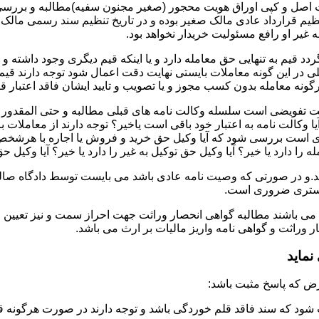
ت اصل و کپی اوراق هویت محجور (صغیر مجنون سفیه)مطالبه و بررسی ش
تنظیم قرارداد عادی مالک صغیر بوده و در تاریخ تنظیم سند رسمی ما
غیر او رافع مسئولیت خریدار نخواهد بود.
دد قیم به تنهایی حق معامله دارد و یا اینکه قیم دیگری وجود داشته و
در این گونه معاملات بایستی نهایت دقت اعمال شود توجه دارند قیم 
نه معامله بدون کسب مجوز و یا تصویب و تایید ایشان فاقد اعتبار قا
لت تفویضی است سلسله وکالت نامه های قبلی مطالبه و حتی المقدور ت
یا وکالت نامه به اعتبار خود باقی است یاخیر؟ توجه دارند از معاملات
ست بررسی شود که آیا وکیل حق خرید و فروش یا اجاره با هرشخص و به ه
 را دارد یا خیر؟ آیا وکیل حق توکیل به غیر را دارد یا خیر؟ آیا وکیل ح
.و در صورتی که وصیت نامه عادی باشد می بایست توسط دادگاه صالحه 
ادگستری ضروری است.
 می باشند مطالبه گواهی انحصار وراثت جهت احراز سمت و نیز تعیین 
وراثت و گواهی نامه واریز مالیات بر ارث می باشد.
ماید
شود که سند فاقد قلم خوردگی باشد و توجه دارند در صورت هرگونه