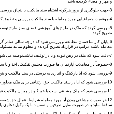
و مهر و امضاء گردیده باشد.
3-جهت جلوگیری از بروز هرگونه اشتباه سند مالکیت با بنچاق بررسی و تطبیق گردد.
4-موقعیت جغرافیایی مورد معامله با سند مالکیت بررسی و تطبیق گردد.
5-بررسی گردد که ملک در طرح های آموزشی فضای سبز طرح توسعه معابر
تصریح گردد.
6-پایان کار ساختمان مطالعه و بررسی شود که در چه سالی صادر گردی
معامله باشند مراتب در قرارداد تصریح گردیده و معلوم نمایند مسئول
7-دقت شود که ملک در رهن نبوده و یا در توقیف نباشد.توصیه می شود از تنظیم معاملات املاکی که توقیف می باشند خودداری نموده و انجام معامله را منوط به رفع توقیف و فک رهن نمائید.
8-خصوصاً در معاملات آپارتما ن ها صورت مجلس تفکیکی اخذ و با سند مالکیت و بنچاق تطبیق گردد.
9-بررسی شود که آیا پارکینگ و انباری به درستی در سند مالکیت و بنچاق قید گردیده و با صورت مجلس تفکیکی انطباق دارد یا خیر؟
10-بررسی شود که آیا در سند مالکیت حق ارتفاقی برای ملک مجاور در نظر گرفته شده یاخیر؟
11-بررسی شود که ملک مشاعی است یا خیر؟ و در میزان مالکیت فروشنده دقت خاصی اعمال گردد.
12-در صورت مشاعی بودن آیا مورد معامله شرایط اعمال حق شفعه ر
ساقط نماید یا در صورت تمایل طرفین و ضمن ه با یک وکیل دعاوی یا ف
13-به خریدار تفهیم گردد که در املاک مشاعی قبض مورد معامله م