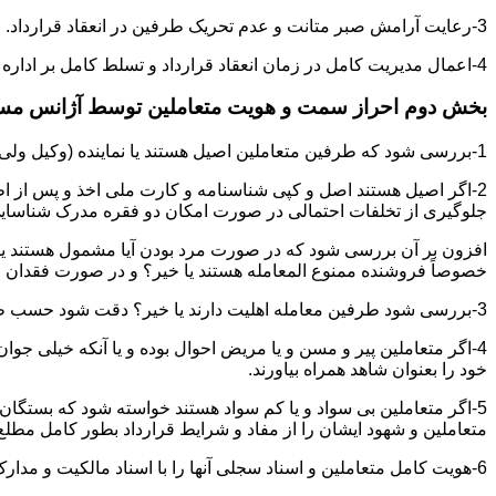
3-رعایت آرامش صبر متانت و عدم تحریک طرفین در انعقاد قرارداد.
4-اعمال مدیریت کامل در زمان انعقاد قرارداد و تسلط کامل بر اداره بحث و مذاکره ضمن هوشیاری و سرعت انتقال بالا.
بخش دوم احراز سمت و هویت متعاملین توسط آژانس م
1-بررسی شود که طرفین متعاملین اصیل هستند یا نماینده (وکیل ولی قیم وصی)
2-اگر اصیل هستند اصل و کپی شناسنامه و کارت ملی اخذ و پس از ا
جلوگیری از تخلفات احتمالی در صورت امکان دو فقره مدرک شناسای
افزون بر آن بررسی شود که در صورت مرد بودن آیا مشمول هستند یا خیر
خصوصاً فروشنده ممنوع المعامله هستند یا خیر؟ و در صورت فقدان موا
3-بررسی شود طرفین معامله اهلیت دارند یا خیر؟ دقت شود حسب ظاهر سفیه و مجنون نباشند.
4-اگر متعاملین پیر و مسن و یا مریض احوال بوده و یا آنکه خیلی جو
خود را بعنوان شاهد همراه بیاورند.
5-اگر متعاملین بی سواد و یا کم سواد هستند خواسته شود که بستگان و 
متعاملین و شهود ایشان را از مفاد و شرایط قرارداد بطور کامل مطلع 
6-هویت کامل متعاملین و اسناد سجلی آنها را با اسناد مالکیت و مدارک ارائه شده تطبیق نمائید.