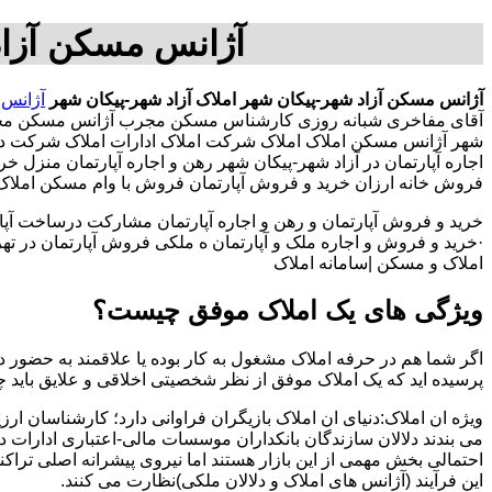
آژانس مسکن آزاد
آژانس مسکن آزاد شهر-پیکان شهر
املاک آزاد شهر-پیکان شهر
آژانس 
آقای مفاخری شبانه روزی کارشناس مسکن مجرب آژانس مسکن محدو
شهر آژانس مسکن املاک املاک شرکت املاک ادارات املاک شرکت در آزا
اجاره آپارتمان در آزاد شهر-پیکان شهر رهن و اجاره آپارتمان 
فروش خانه ارزان خرید و فروش آپارتمان فروش با وام مسکن املاک. ر
خرید و فروش آپارتمان و رهن و اجاره آپارتمان مشارکت درساخت آپار
·خرید و فروش و اجاره ملک و آپارتمان ه ملکی فروش آپارتمان در تهران
املاک و مسکن |سامانه املاک
ویژگی های یک املاک موفق چیست؟
اگر شما هم در حرفه املاک مشغول به کار بوده یا علاقمند به حضور در
پرسیده اید که یک املاک موفق از نظر شخصیتی اخلاقی و علایق باید 
ویژه ان املاک:دنیای ان املاک بازیگران فراوانی دارد؛ کارشناسان ارز
می بندند دلالان سازندگان بانکداران موسسات مالی-اعتباری ادارات 
احتمالی بخش مهمی از این بازار هستند اما نیروی پیشرانه اصلی تراک
این فرآیند (آژانس های املاک و دلالان ملکی)نظارت می کنند.