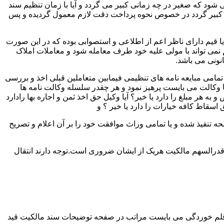
ود که صغیر در چه زمانی کبیر می گردد و آیا با زمان تنظیم سند
لک کبیر گردد در خصوص نحوه پرداخت دقت لازم معمول گردیده و پس
 یا قیم دارای ناظر اعم از اطلاعی و استصوابی بوده که در این صورت
نمی تواند با مولی علیه خود طرف معامله شود و معاملات املاک
نونی می باشد.
مامی مبایعه نامه های تنظیمی فیمابین متعاملین قبلی اخذ و بررسی
 با وکالت می بایست پرهیز نمود و هر چقدر سلسله وکالت نامه ها
ر مبلغ را دارد یا خیر؟ آیا وکیل حق اخذ ثمن و اجاره بها رادارد
ق اسقاط کافه خیارات را دارد یا خیر ؟ و
تنفیذ شده و یا تمامی وراث موافقت خود را بر آن اعلام و تصریح
قدرالسهم مالکیت هریک از ایشان ضروری است.توجه دارند انتقال
 قلم خوردگی می بایست مراتب در صفحه توضیحات سند مالکیت قید