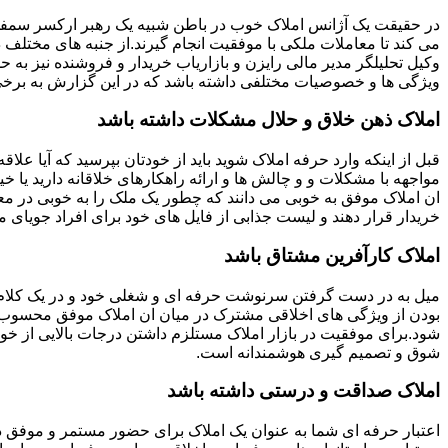
در حقیقت یک آژانس املاک خوب در باطن شبیه یک رهبر ارکسر سمفون
می کند تا معاملات ملکی با موفقیت انجام گیرند.از جنبه های مختلف د
وکیل تحلیلگر مدیر مالی رایزن و بازاریاب خریدار و فروشنده نیز به ح
ویژگی ها و خصوصیات مختلفی داشته باشد که در این گزارش به برخی ا
املاک ذهن خلاق و حلال مشکلات داشته باشد
قبل از اینکه وارد حرفه املاک شوید باید از خودتان بپرسید که آیا علاقه
مواجهه با مشکلات و و چالش ها و ارائه راهکارهای خلاقانه دارید یا خی
ان املاک موفق به خوبی می دانند که چطور یک ملک را به خوبی در م
خریدار قرار دهند و لیست جذابی از فایل های خود برای افراد جویای مل
املاک کارآفرین مشتاق باشد
میل به در دست گرفتن سرنوشت حرفه ای و شغلی خود و در یک کلام
بودن از ویژگی های اخلاقی مشترک در میان ان املاک موفق محسوب
شود.برای موفقیت در بازار املاک مستلزم داشتن درجات بالایی از خودا
شوق و تصمیم گیری هوشمندانه است.
املاک صداقت و درستی داشته باشد
اعتبار حرفه ای شما به عنوان یک املاک برای حضور مستمر و موفق در