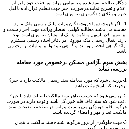
دادگاه صالحه تنفیذ شده و یا تمامی وراث موافقت خود را بر آن
اعلام و تصریح نمایند.درصورت اخیر جهت تنظیم قرارداد ه با اهل
خبره و وکلای دادگستری ضروری است.
11-اگر فروشنده یا فروشندگان وراث مالک رسمی ملک مورد
معامله می باشند مطالبه گواهی انحصار وراثت جهت احراز سمت و
نیز تعیین قدرالسهم مالکیت هریک از ایشان ضروری است.توجه
دارند انتقال رسمی ملک موروثی در دفاتر اسناد رسمی مستلزم
ارائه گواهی انحصار وراثت و گواهی نامه واریز مالیات بر ارث می
باشد.
بخش سوم ـآژانس مسکن درخصوص مورد معامله
بررسی نماید
1-بررسی شود که مورد معامله سند رسمی مالکیت دارد یا خیر؟
برفرض که پاسخ مثبت باشد:
2-بررسی شود که حسب ظاهر سند مالکیت اصالت دارد یا خیر؟
دقت شود که سند فاقد قلم خوردگی باشد و توجه دارند در صورت
هرگونه قلم خوردگی می بایست مراتب در صفحه توضیحات سند
مالکیت قید و مهر و امضاء گردیده باشد.
3-جهت جلوگیری از بروز هرگونه اشتباه سند مالکیت با بنچاق
بررسی و تطبیق گردد.