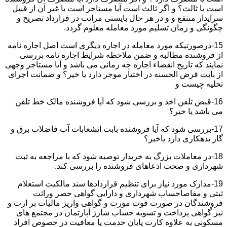
است یا ثالث؟ و اگر ثالث است آیا مستاجر است یا غیر آن از قبیل
سرایدار منتفع و و در هر حال بایستی مراتب در قرارداد تصریح و
چگونگی و زمان تسلیم مورد معامله معلوم گردد.
15-درصورتیکه مورد معامله در اجاره دیگری است اصل اجاره نامه
از فروشنده مطالبه و ضمن ملاحظه شرایط اجاره نامه بررسی
نمایند که تاریخ انقضاء اجاره چه زمانی می باشد و آیا مستاجر وجهی
از بابت قرض الحسنه در اختیار موجر دارد یا خیر؟ و ضمانت اجرای
تخلیه چیست و
16-قبض تلفن اخذ و بررسی شود که آیا فروشنده مالک خط تلفن
می باشد یا خیر؟
17-بررسی شود که آیا فروشنده بابت انشعابات آب فاضلاب برق و
گاز بدهکاری دارد یاخیر؟
18-در معاملات بزرگ به خریدار توصیه شود که با مراجعه به ثبت
شهرداری و صحت ادعاهای فروشنده را بررسی کند.
19-مدارک مورد نیاز برای تنظیم قراردادها سند مالکیت استعلام
ثبتی و مفاصاحساب شهرداری و دارایی گواهی حصر وراثت
فروشندگان در صورت فوت مورث و گواهی واریز مالیات بر ارث و
نیز گواهی پرداخت و تسویه حساب شارژ آپارتمان در مجتمع های
مسکونی به علاوه کارت پایان خدمت یا معافیت در خصوص افراد