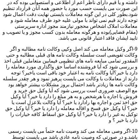
داشته و یا قیم دارای ناظر اعم از اطلاعی و استصوابی بوده که در
این صورت می بایست حسب مورد با حضور همه آنان قرارداد تنظیم
شود.بطور کلی در این گونه معاملات بایستی نهایت دقت اعمال شود
توجه دارند قیم نمی تواند با مولی علیه خود طرف معامله شود و
معاملات املاک اشخاص محجور نیازمند مجوز اداره سرپرستی
(مقام قضایی)بوده و هرگونه معامله بدون کسب مجوز و یا تصویب و
تایید ایشان فاقد اعتبار قانونی می باشد.
9-اگر وکیل معامله می کند اصل وکپی وکالت نامه مطالبه و اگر
وکالت تفویضی است سلسله وکالت نامه های قبلی مطالبه و حتی
المقدور تمامی مبایعه نامه های تنظیمی فیمابین متعاملین قبلی اخذ
و بررسی شود که آیا فروشنده اساساً حق واگذاری مورد معامله را
دارد یا خیر؟آیا وکالت نامه به اعتبار خود باقی است یاخیر؟ توجه
دارند از معاملات با وکالت می بایست پرهیز نمود و هر چقدر سلسله
وکالت نامه ها زیادتر باشد احتمال بروز مشکلات بیشتر خواهد بود
مع الوصف ضروری است بررسی شود که آیا وکیل حق خرید و
فروش یا اجاره با هرشخص و به هر مبلغ را دارد یا خیر؟ آیا وکیل
حق اخذ ثمن و اجاره بها رادارد یا خیر؟ آیا وکالت بلاعزل است یا
خیر؟ آیا وکیل حق فسخ و اقاله معامله را دارد یا خیر؟ آیا وکیل حق
توکیل به غیر را دارد یا خیر؟ آیا وکیل حق اسقاط کافه خیارات را
دارد یا خیر ؟ و
10-اگر وصی معامله می کند وصیت نامه حتماً می بایست رسمی
باشد.و در صورتی که وصیت نامه عادی باشد می بایست توسط