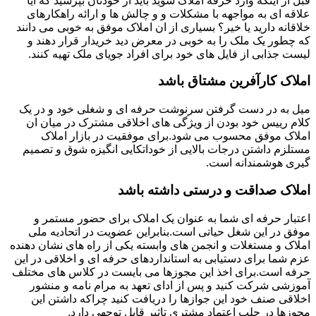
قبل از اینکه وارد حرفه املاک شوید باید از خودتان بپرسید که آیا
علاقه ای به مواجهه با مشکلات و و چالش ها و ارائه راهکارهای
خلاقانه دارید یا خیر؟ بسیاری از ان املاک موفق به خوبی می دانند
که چطور یک ملک را به خوبی در معرض دید خریدار قرار دهند و
لیست جذابی از فایل های خود برای افراد جویای ملک تهیه کنند.
املاک کارآفرین مشتاق باشد
میل به در دست گرفتن سرنوشت حرفه ای و شغلی خود و در یک
کلام رییس خود بودن از ویژگی های اخلاقی مشترک در میان ان
املاک موفق محسوب می شود.برای موفقیت در بازار املاک
مستلزم داشتن درجات بالایی از خوداتکایی انگیزه شوق و تصمیم
گیری هوشمندانه است.
املاک صداقت و درستی داشته باشد
اعتبار حرفه ای شما به عنوان یک املاک برای حضور مستمر و
موفق در این شغل حیاتی است.بنابراین عضویت در اتحادیه ملی
املاک و مستغلات و انجمن های وابسته یکی از راه های نشان دهنده
عزم شما برای دستیابی به استانداردهای حرفه ای و اخلاقی در این
حرفه است.برای اخذ این مجوزها می بایست در کلاس های مختلف
آموزشی شرکت کنید و پس از ادای تعهد به مرام نامه و منشور
اخلاقی صنف خود این جوازها را دریافت کنید چراکه داشتن این
مجوزها در جلب اعتماد مشتری تاثیر قابل توجهی دارد.