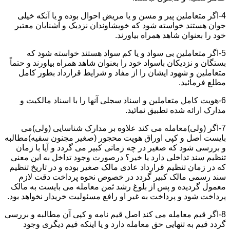
4-اگر متعاملین پیر و مسن و یا مریض احوال بوده و یا آنکه خیلی
جوان هستند خواسته شود که خویشاوندان نزدیک و آشنایان معتبر
خود را بعنوان شاهد همراه بیاورند.
5-اگر متعاملین بی سواد و یا کم سواد هستند خواسته شود که
بستگان و نزدیکان باسواد خود را بعنوان شاهد همراه بیاورند و حتماً
متعاملین و شهود ایشان را از مفاد و شرایط قرارداد بطور کامل
مطلع فرمائید.
6-هویت کامل متعاملین و اسناد سجلی آنها را با اسناد مالکیت و
مدارک ارائه شده تطبیق نمائید.
7-اگر (ولی)معامله می کند علاوه بر مدارک شناسایی (ولی)می
بایست اصل و کپی اوراق هویت محجور (صغیر مجنون سفیه)مطالبه
و بررسی شود که صغیر در چه زمانی کبیر می گردد و آیا با زمان
تنظیم سند تداخلی دارد یا خیر؟ درصورت وجود تداخل به این معنی
که در زمان تنظیم قرارداد عادی مالک صغیر بوده و در تاریخ تنظیم
سند رسمی مالک کبیر گردد در خصوص نحوه پرداخت دقت لازم
معمول گردیده و پس از بلوغ رشد ثمن معامله می بایست به مالک
پرداخت شود و پرداخت به غیر او رافع مسئولیت خریدار نخواهد بود.
8-اگر قیم معامله می کند اصل قیم نامه و کپی آن مطالبه و بررسی
گردد قیم به تنهایی حق معامله دارد و یا اینکه قیم دیگری وجود