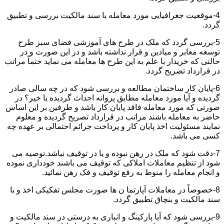
4-موقعیت جغرافیایی مورد معامله با سند مالکیت بررسی و تطبیق
گردد.
5-بررسی گردد که ملک در طرح های آموزشی فضای سبز طرح
توسعه معابر و میادین و قرار نداشته باشد و در این صورت و در
حالتی که خریدار با علم به این طرح ها معامله می نماید حتماً مراتب
در قرارداد تصریح گردد.
6-پایان کار ساختمان مطالعه و بررسی شود که در چه سالی صادر
گردیده و آیا مورد معامله مطابق پروانه احداث گردیده یا خیر؟ در
صورتی که مورد معامله فاقد پایان کار باشد و طرفین بر این اساس
حاضر به معامله باشند مراتب در قرارداد تصریح گردیده و معلوم
نمایند مسئولیت اخذ پایان کار و پرداخت جرائم احتمالی بر عهده چه
کسی می باشد.
7-دقت شود که ملک در رهن نبوده و یا در توقیف نباشد.توصیه می
شود از تنظیم معاملات املاکی که توقیف می باشند خودداری نموده
و انجام معامله را منوط به رفع توقیف و فک رهن نمائید.
8-خصوصاً در معاملات آپارتما ن ها صورت مجلس تفکیکی اخذ و با
سند مالکیت و بنچاق تطبیق گردد.
9-بررسی شود که آیا پارکینگ و انباری به درستی در سند مالکیت و