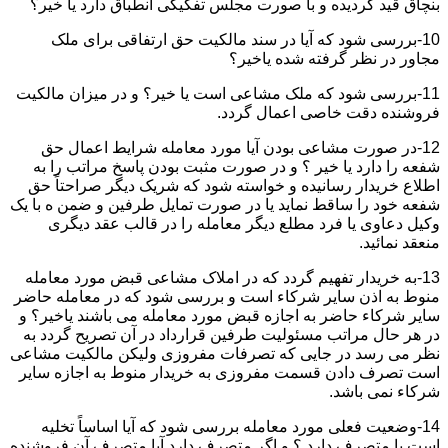
بنچاق قید گردیده و با صورت مجلس تفکیکی انطباق دارد یا خیر؟
10-بررسی شود که آیا در سند مالکیت حق ارتفاقی برای ملک
مجاور در نظر گرفته شده یاخیر؟
11-بررسی شود که ملک مشاعی است یا خیر؟ و در میزان مالکیت
فروشنده دقت خاصی اعمال گردد.
12-در صورت مشاعی بودن آیا مورد معامله شرایط اعمال حق
شفعه را دارد یا خیر ؟ و در صورت مثبت بودن پاسخ مراتب را به
اطلاع خریدار رسانیده و خواسته شود که شریک دیگر صراحتاً حق
شفعه خود را ساقط نماید یا در صورت تمایل طرفین و ضمن ه با یک
وکیل دعاوی یا فرد مطلع دیگر معامله را در قالب عقد دیگری
منعقد نمائید.
13-به خریدار تفهیم گردد که در املاک مشاعی قبض مورد معامله
منوط به اذن سایر شرکاء است و بررسی شود که در معامله حاضر
سایر شرکاء حاضر به اجازه قبض مورد معامله می باشند یاخیر؟ و
در هر حال مراتب مسئولیت طرفین قرارداد در آن تصریح گردد به
نظر می رسد در جایی که تصرفات مفروزی ولیکن مالکیت مشاعی
است تصرف دادن قسمت مفروزی به خریدار منوط به اجازه سایر
شرکاء نمی باشد.
14-وضعیت فعلی مورد معامله بررسی شود که آیا اساساً تخلیه
است یا متصرف دارد ؟ و اگر متصرف دارد آیا متصرف آن فروشنده