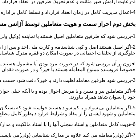
3-رعایت آرامش صبر متانت و عدم تحریک طرفین در انعقاد قرارداد.
4-اعمال مدیریت کامل در زمان انعقاد قرارداد و تسلط کامل بر اداره بحث و مذاکره ضمن هوشیاری و سرعت انتقال بالا.
بخش دوم احراز سمت و هویت متعاملین توسط آژانس م
1-بررسی شود که طرفین متعاملین اصیل هستند یا نماینده (وکیل ولی قیم وصی)
2-اگر اصیل هستند اصل و کپی شناسنامه و کارت ملی اخذ و پس از ا
جلوگیری از تخلفات احتمالی در صورت امکان دو فقره مدرک شناسای
افزون بر آن بررسی شود که در صورت مرد بودن آیا مشمول هستند یا خیر
خصوصاً فروشنده ممنوع المعامله هستند یا خیر؟ و در صورت فقدان موا
3-بررسی شود طرفین معامله اهلیت دارند یا خیر؟ دقت شود حسب ظاهر سفیه و مجنون نباشند.
4-اگر متعاملین پیر و مسن و یا مریض احوال بوده و یا آنکه خیلی جو
خود را بعنوان شاهد همراه بیاورند.
5-اگر متعاملین بی سواد و یا کم سواد هستند خواسته شود که بستگان و 
متعاملین و شهود ایشان را از مفاد و شرایط قرارداد بطور کامل مطلع 
6-هویت کامل متعاملین و اسناد سجلی آنها را با اسناد مالکیت و مدارک ارائه شده تطبیق نمائید.
7-اگر (ولی)معامله می کند علاوه بر مدارک شناسایی (ولی)می بایس