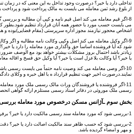
تداخلی دارد یا خیر؟ درصورت وجود تداخل به این معنی که در زمان 
از بلوغ رشد ثمن معامله می بایست به مالک پرداخت شود و پرداخت به 
8-اگر قیم معامله می کند اصل قیم نامه و کپی آن مطالبه و بررسی گر
می بایست حسب مورد با حضور همه آنان قرارداد تنظیم شود.بطور کلی 
اشخاص محجور نیازمند مجوز اداره سرپرستی (مقام قضایی)بوده و هرگو
9-اگر وکیل معامله می کند اصل وکپی وکالت نامه مطالبه و اگر وکا
شود که آیا فروشنده اساساً حق واگذاری مورد معامله را دارد یا خیر؟آ
زیادتر باشد احتمال بروز مشکلات بیشتر خواهد بود مع الوصف ضروری ا
یا خیر؟ آیا وکالت بلاعزل است یا خیر؟ آیا وکیل حق فسخ و اقاله معامله
10-اگر وصی معامله می کند وصیت نامه حتماً می بایست رسمی باشد
نمایند.درصورت اخیر جهت تنظیم قرارداد ه با اهل خبره و وکلای د
11-اگر فروشنده یا فروشندگان وراث مالک رسمی ملک مورد معامله
رسمی ملک موروثی در دفاتر اسناد رسمی مستلزم ارائه گواهی انحصار 
بخش سوم ـآژانس مسکن درخصوص مورد معامله بررسی ن
1-بررسی شود که مورد معامله سند رسمی مالکیت دارد یا خیر؟ برفرض که پاسخ مثبت باشد:
2-بررسی شود که حسب ظاهر سند مالکیت اصالت دارد یا خیر؟ دقت 
و مهر و امضاء گردیده باشد.