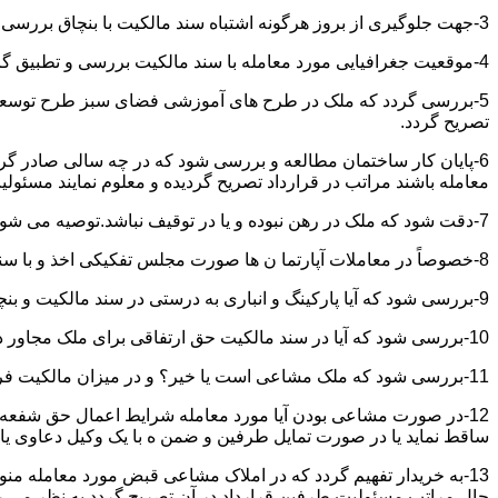
3-جهت جلوگیری از بروز هرگونه اشتباه سند مالکیت با بنچاق بررسی و تطبیق گردد.
4-موقعیت جغرافیایی مورد معامله با سند مالکیت بررسی و تطبیق گردد.
5-بررسی گردد که ملک در طرح های آموزشی فضای سبز طرح توسعه معابر
تصریح گردد.
6-پایان کار ساختمان مطالعه و بررسی شود که در چه سالی صادر گردی
معامله باشند مراتب در قرارداد تصریح گردیده و معلوم نمایند مسئول
7-دقت شود که ملک در رهن نبوده و یا در توقیف نباشد.توصیه می شود از تنظیم معاملات املاکی که توقیف می باشند خودداری نموده و انجام معامله را منوط به رفع توقیف و فک رهن نمائید.
8-خصوصاً در معاملات آپارتما ن ها صورت مجلس تفکیکی اخذ و با سند مالکیت و بنچاق تطبیق گردد.
9-بررسی شود که آیا پارکینگ و انباری به درستی در سند مالکیت و بنچاق قید گردیده و با صورت مجلس تفکیکی انطباق دارد یا خیر؟
10-بررسی شود که آیا در سند مالکیت حق ارتفاقی برای ملک مجاور در نظر گرفته شده یاخیر؟
11-بررسی شود که ملک مشاعی است یا خیر؟ و در میزان مالکیت فروشنده دقت خاصی اعمال گردد.
12-در صورت مشاعی بودن آیا مورد معامله شرایط اعمال حق شفعه ر
ساقط نماید یا در صورت تمایل طرفین و ضمن ه با یک وکیل دعاوی یا ف
13-به خریدار تفهیم گردد که در املاک مشاعی قبض مورد معامله م
حال مراتب مسئولیت طرفین قرارداد در آن تصریح گردد به نظر می