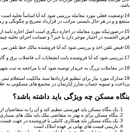
باشد.
14-وضعیت فعلی مورد معامله بررسی شود که آیا اساساً تخلیه است 
منتفع و و در هر حال بایستی مراتب در قرارداد تصریح و چگونگی و زم
15-درصورتیکه مورد معامله در اجاره دیگری است اصل اجاره نامه ا
قرض الحسنه در اختیار موجر دارد یا خیر؟ و ضمانت اجرای تخلیه چی
16-قبض تلفن اخذ و بررسی شود که آیا فروشنده مالک خط تلفن می باشد یا خیر؟
17-بررسی شود که آیا فروشنده بابت انشعابات آب فاضلاب برق و گاز بدهکاری دارد یاخیر؟
18-در معاملات بزرگ به خریدار توصیه شود که با مراجعه به ثبت شهرداری و صحت ادعاهای فروشنده را بررسی کند.
19-مدارک مورد نیاز برای تنظیم قراردادها سند مالکیت استعلام 
پرداخت و تسویه حساب شارژ آپارتمان در مجتمع های مسکونی به عل
بنگاه مسکن چه ویژگی باید داشته باشد؟
یک بنگاه مسکن باید فهرستی تنظیم کند و آن را به متقاضیان ارا
بنگاه مسکن برای ه بهتر به متقاضی ملک باید ملک های بسیاری 
یک بنگاه مسکن باید همکاری کاملی با فروشنده در جهت قیمت
بازبینی قیمت های نهایی بر عهده املاک است
بازرسی جزئیات ملک همچون ابعاد زمین تاسیسات خانه و غیره