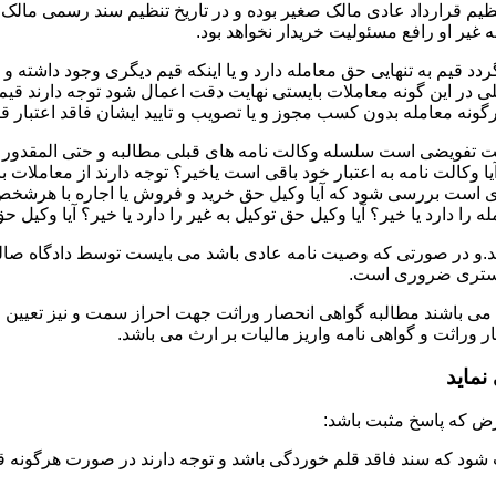
تنظیم قرارداد عادی مالک صغیر بوده و در تاریخ تنظیم سند رسمی ما
غیر او رافع مسئولیت خریدار نخواهد بود.
دد قیم به تنهایی حق معامله دارد و یا اینکه قیم دیگری وجود داشته و
در این گونه معاملات بایستی نهایت دقت اعمال شود توجه دارند قیم 
نه معامله بدون کسب مجوز و یا تصویب و تایید ایشان فاقد اعتبار قا
لت تفویضی است سلسله وکالت نامه های قبلی مطالبه و حتی المقدور ت
یا وکالت نامه به اعتبار خود باقی است یاخیر؟ توجه دارند از معاملات
ست بررسی شود که آیا وکیل حق خرید و فروش یا اجاره با هرشخص و به ه
 را دارد یا خیر؟ آیا وکیل حق توکیل به غیر را دارد یا خیر؟ آیا وکیل ح
.و در صورتی که وصیت نامه عادی باشد می بایست توسط دادگاه صالحه 
ادگستری ضروری است.
 می باشند مطالبه گواهی انحصار وراثت جهت احراز سمت و نیز تعیین 
وراثت و گواهی نامه واریز مالیات بر ارث می باشد.
ماید
شود که سند فاقد قلم خوردگی باشد و توجه دارند در صورت هرگونه