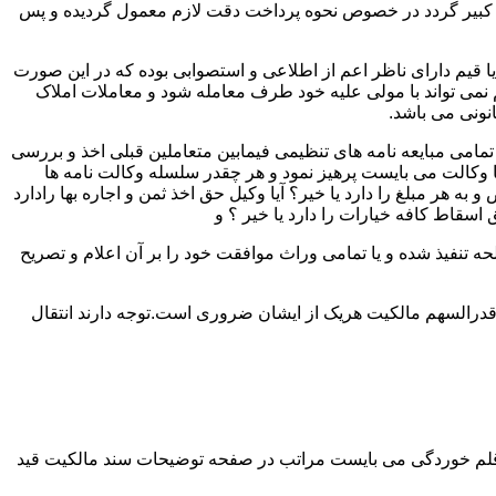
لک کبیر گردد در خصوص نحوه پرداخت دقت لازم معمول گردیده و پس
 یا قیم دارای ناظر اعم از اطلاعی و استصوابی بوده که در این صورت
نمی تواند با مولی علیه خود طرف معامله شود و معاملات املاک
نونی می باشد.
مامی مبایعه نامه های تنظیمی فیمابین متعاملین قبلی اخذ و بررسی
 با وکالت می بایست پرهیز نمود و هر چقدر سلسله وکالت نامه ها
ر مبلغ را دارد یا خیر؟ آیا وکیل حق اخذ ثمن و اجاره بها رادارد
ق اسقاط کافه خیارات را دارد یا خیر ؟ و
تنفیذ شده و یا تمامی وراث موافقت خود را بر آن اعلام و تصریح
قدرالسهم مالکیت هریک از ایشان ضروری است.توجه دارند انتقال
 قلم خوردگی می بایست مراتب در صفحه توضیحات سند مالکیت قید