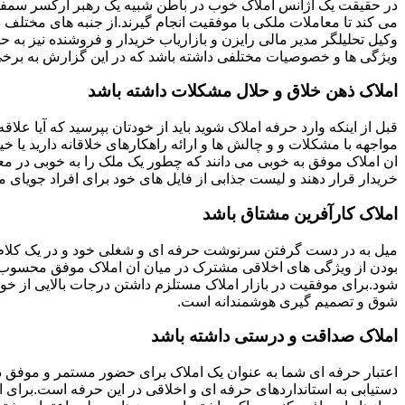
در حقیقت یک آژانس املاک خوب در باطن شبیه یک رهبر ارکسر سمفون
می کند تا معاملات ملکی با موفقیت انجام گیرند.از جنبه های مختلف د
وکیل تحلیلگر مدیر مالی رایزن و بازاریاب خریدار و فروشنده نیز به ح
ویژگی ها و خصوصیات مختلفی داشته باشد که در این گزارش به برخی ا
املاک ذهن خلاق و حلال مشکلات داشته باشد
قبل از اینکه وارد حرفه املاک شوید باید از خودتان بپرسید که آیا علاقه
مواجهه با مشکلات و و چالش ها و ارائه راهکارهای خلاقانه دارید یا خی
ان املاک موفق به خوبی می دانند که چطور یک ملک را به خوبی در م
خریدار قرار دهند و لیست جذابی از فایل های خود برای افراد جویای مل
املاک کارآفرین مشتاق باشد
میل به در دست گرفتن سرنوشت حرفه ای و شغلی خود و در یک کلام
بودن از ویژگی های اخلاقی مشترک در میان ان املاک موفق محسوب
شود.برای موفقیت در بازار املاک مستلزم داشتن درجات بالایی از خودا
شوق و تصمیم گیری هوشمندانه است.
املاک صداقت و درستی داشته باشد
اعتبار حرفه ای شما به عنوان یک املاک برای حضور مستمر و موفق در
دستیابی به استانداردهای حرفه ای و اخلاقی در این حرفه است.برای