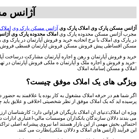
آژانس مس
آژانس مسکن پارک وی
املاک پارک وی
آژانس مسکن پارک وی
املاک
مجرب آژانس مسکن محدوده پارک وی
املاک محدوده پارک وی
آژان
در پارک وی املاک با نرخ اتحادیه خرید و فروش آپارتمان در پارک وی
مسکن اقساطی پیش فروش مسکن فروش اپارتمان قسطی فروش خانه ار
خرید و فروش آپارتمان و رهن و اجاره آپارتمان مشارکت درساخت آپار
·خرید و فروش و اجاره ملک و آپارتمان ه ملکی فروش آپارتمان در تهران
املاک و مسکن |سامانه املاک
ویژگی های یک املاک موفق چیست؟
اگر شما هم در حرفه املاک مشغول به کار بوده یا علاقمند به حضور در
پرسیده اید که یک املاک موفق از نظر شخصیتی اخلاقی و علایق باید 
ویژه ان املاک:دنیای ان املاک بازیگران فراوانی دارد؛ کارشناسان ارز
می بندند دلالان سازندگان بانکداران موسسات مالی-اعتباری ادارات 
احتمالی بخش مهمی از این بازار هستند اما نیروی پیشرانه اصلی تراک
این فرآیند (آژانس های املاک و دلالان ملکی)نظارت می کنند.