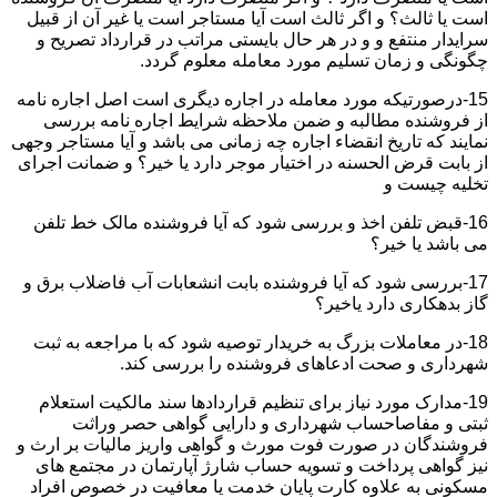
است یا ثالث؟ و اگر ثالث است آیا مستاجر است یا غیر آن از قبیل
سرایدار منتفع و و در هر حال بایستی مراتب در قرارداد تصریح و
چگونگی و زمان تسلیم مورد معامله معلوم گردد.
15-درصورتیکه مورد معامله در اجاره دیگری است اصل اجاره نامه
از فروشنده مطالبه و ضمن ملاحظه شرایط اجاره نامه بررسی
نمایند که تاریخ انقضاء اجاره چه زمانی می باشد و آیا مستاجر وجهی
از بابت قرض الحسنه در اختیار موجر دارد یا خیر؟ و ضمانت اجرای
تخلیه چیست و
16-قبض تلفن اخذ و بررسی شود که آیا فروشنده مالک خط تلفن
می باشد یا خیر؟
17-بررسی شود که آیا فروشنده بابت انشعابات آب فاضلاب برق و
گاز بدهکاری دارد یاخیر؟
18-در معاملات بزرگ به خریدار توصیه شود که با مراجعه به ثبت
شهرداری و صحت ادعاهای فروشنده را بررسی کند.
19-مدارک مورد نیاز برای تنظیم قراردادها سند مالکیت استعلام
ثبتی و مفاصاحساب شهرداری و دارایی گواهی حصر وراثت
فروشندگان در صورت فوت مورث و گواهی واریز مالیات بر ارث و
نیز گواهی پرداخت و تسویه حساب شارژ آپارتمان در مجتمع های
مسکونی به علاوه کارت پایان خدمت یا معافیت در خصوص افراد