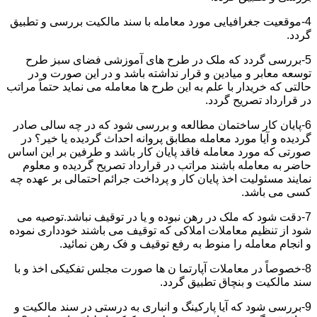
4-موقعیت جغرافیایی مورد معامله با سند مالکیت بررسی و تطبیق
گردد.
5-بررسی گردد که ملک در طرح های آموزشی فضای سبز طرح
توسعه معابر و میادین و قرار نداشته باشد و در این صورت و در
حالتی که خریدار با علم به این طرح ها معامله می نماید حتماً مراتب
در قرارداد تصریح گردد.
6-پایان کار ساختمان مطالعه و بررسی شود که در چه سالی صادر
گردیده و آیا مورد معامله مطابق پروانه احداث گردیده یا خیر؟ در
صورتی که مورد معامله فاقد پایان کار باشد و طرفین بر این اساس
حاضر به معامله باشند مراتب در قرارداد تصریح گردیده و معلوم
نمایند مسئولیت اخذ پایان کار و پرداخت جرائم احتمالی بر عهده چه
کسی می باشد.
7-دقت شود که ملک در رهن نبوده و یا در توقیف نباشد.توصیه می
شود از تنظیم معاملات املاکی که توقیف می باشند خودداری نموده
و انجام معامله را منوط به رفع توقیف و فک رهن نمائید.
8-خصوصاً در معاملات آپارتما ن ها صورت مجلس تفکیکی اخذ و با
سند مالکیت و بنچاق تطبیق گردد.
9-بررسی شود که آیا پارکینگ و انباری به درستی در سند مالکیت و