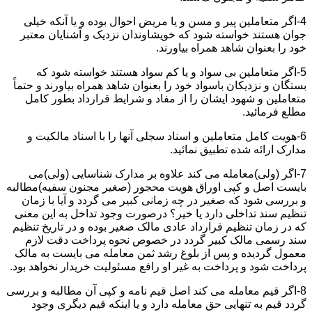
4-اگر متعاملین پیر و مسن و یا مریض احوال بوده و یا آنکه خیلی
جوان هستند خواسته شود که خویشاوندان نزدیک و آشنایان معتبر
خود را بعنوان شاهد همراه بیاورند.
5-اگر متعاملین بی سواد و یا کم سواد هستند خواسته شود که
بستگان و نزدیکان باسواد خود را بعنوان شاهد همراه بیاورند و حتماً
متعاملین و شهود ایشان را از مفاد و شرایط قرارداد بطور کامل
مطلع فرمائید.
6-هویت کامل متعاملین و اسناد سجلی آنها را با اسناد مالکیت و
مدارک ارائه شده تطبیق نمائید.
7-اگر (ولی)معامله می کند علاوه بر مدارک شناسایی (ولی)می
بایست اصل و کپی اوراق هویت محجور (صغیر مجنون سفیه)مطالبه
و بررسی شود که صغیر در چه زمانی کبیر می گردد و آیا با زمان
تنظیم سند تداخلی دارد یا خیر؟ درصورت وجود تداخل به این معنی
که در زمان تنظیم قرارداد عادی مالک صغیر بوده و در تاریخ تنظیم
سند رسمی مالک کبیر گردد در خصوص نحوه پرداخت دقت لازم
معمول گردیده و پس از بلوغ رشد ثمن معامله می بایست به مالک
پرداخت شود و پرداخت به غیر او رافع مسئولیت خریدار نخواهد بود.
8-اگر قیم معامله می کند اصل قیم نامه و کپی آن مطالبه و بررسی
گردد قیم به تنهایی حق معامله دارد و یا اینکه قیم دیگری وجود