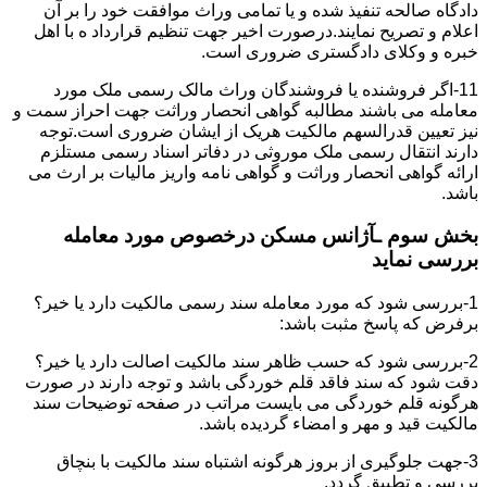
دادگاه صالحه تنفیذ شده و یا تمامی وراث موافقت خود را بر آن
اعلام و تصریح نمایند.درصورت اخیر جهت تنظیم قرارداد ه با اهل
خبره و وکلای دادگستری ضروری است.
11-اگر فروشنده یا فروشندگان وراث مالک رسمی ملک مورد
معامله می باشند مطالبه گواهی انحصار وراثت جهت احراز سمت و
نیز تعیین قدرالسهم مالکیت هریک از ایشان ضروری است.توجه
دارند انتقال رسمی ملک موروثی در دفاتر اسناد رسمی مستلزم
ارائه گواهی انحصار وراثت و گواهی نامه واریز مالیات بر ارث می
باشد.
بخش سوم ـآژانس مسکن درخصوص مورد معامله
بررسی نماید
1-بررسی شود که مورد معامله سند رسمی مالکیت دارد یا خیر؟
برفرض که پاسخ مثبت باشد:
2-بررسی شود که حسب ظاهر سند مالکیت اصالت دارد یا خیر؟
دقت شود که سند فاقد قلم خوردگی باشد و توجه دارند در صورت
هرگونه قلم خوردگی می بایست مراتب در صفحه توضیحات سند
مالکیت قید و مهر و امضاء گردیده باشد.
3-جهت جلوگیری از بروز هرگونه اشتباه سند مالکیت با بنچاق
بررسی و تطبیق گردد.