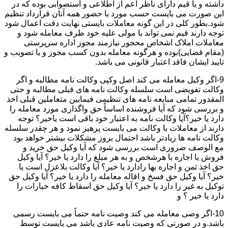
داشته و یا قیم دارای ناظر اعم از اطلاعی و استصوابی بوده که در
این صورت می بایست حسب مورد با حضور همه آنان قرارداد تنظیم
شود.بطور کلی در این گونه معاملات بایستی نهایت دقت اعمال شود
توجه دارند قیم نمی تواند با مولی علیه خود طرف معامله شود و
معاملات املاک اشخاص محجور نیازمند مجوز اداره سرپرستی
(مقام قضایی)بوده و هرگونه معامله بدون کسب مجوز و یا تصویب و
تایید ایشان فاقد اعتبار قانونی می باشد.
9-اگر وکیل معامله می کند اصل وکپی وکالت نامه مطالبه و اگر
وکالت تفویضی است سلسله وکالت نامه های قبلی مطالبه و حتی
المقدور تمامی مبایعه نامه های تنظیمی فیمابین متعاملین قبلی اخذ
و بررسی شود که آیا فروشنده اساساً حق واگذاری مورد معامله را
دارد یا خیر؟آیا وکالت نامه به اعتبار خود باقی است یاخیر؟ توجه
دارند از معاملات با وکالت می بایست پرهیز نمود و هر چقدر سلسله
وکالت نامه ها زیادتر باشد احتمال بروز مشکلات بیشتر خواهد بود
مع الوصف ضروری است بررسی شود که آیا وکیل حق خرید و
فروش یا اجاره با هرشخص و به هر مبلغ را دارد یا خیر؟ آیا وکیل
حق اخذ ثمن و اجاره بها رادارد یا خیر؟ آیا وکالت بلاعزل است یا
خیر؟ آیا وکیل حق فسخ و اقاله معامله را دارد یا خیر؟ آیا وکیل حق
توکیل به غیر را دارد یا خیر؟ آیا وکیل حق اسقاط کافه خیارات را
دارد یا خیر ؟ و
10-اگر وصی معامله می کند وصیت نامه حتماً می بایست رسمی
باشد.و در صورتی که وصیت نامه عادی باشد می بایست توسط