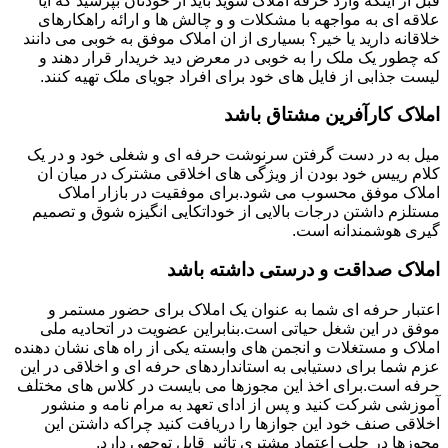
قبل از اینکه وارد حرفه املاک شوید باید از خودتان بپرسید که آیا
علاقه ای به مواجهه با مشکلات و و چالش ها و ارائه راهکارهای
خلاقانه دارید یا خیر؟ بسیاری از ان املاک موفق به خوبی می دانند
که چطور یک ملک را به خوبی در معرض دید خریدار قرار دهند و
لیست جذابی از فایل های خود برای افراد جویای ملک تهیه کنند.
املاک کارآفرین مشتاق باشد
میل به در دست گرفتن سرنوشت حرفه ای و شغلی خود و در یک
کلام رییس خود بودن از ویژگی های اخلاقی مشترک در میان ان
املاک موفق محسوب می شود.برای موفقیت در بازار املاک
مستلزم داشتن درجات بالایی از خوداتکایی انگیزه شوق و تصمیم
گیری هوشمندانه است.
املاک صداقت و درستی داشته باشد
اعتبار حرفه ای شما به عنوان یک املاک برای حضور مستمر و
موفق در این شغل حیاتی است.بنابراین عضویت در اتحادیه ملی
املاک و مستغلات و انجمن های وابسته یکی از راه های نشان دهنده
عزم شما برای دستیابی به استانداردهای حرفه ای و اخلاقی در این
حرفه است.برای اخذ این مجوزها می بایست در کلاس های مختلف
آموزشی شرکت کنید و پس از ادای تعهد به مرام نامه و منشور
اخلاقی صنف خود این جوازها را دریافت کنید چراکه داشتن این
مجوزها در جلب اعتماد مشتری تاثیر قابل توجهی دارد.