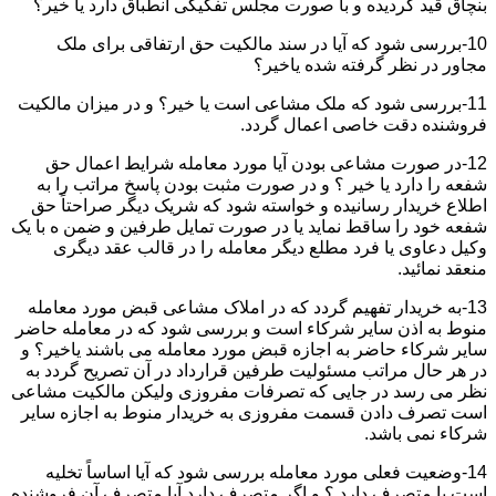
بنچاق قید گردیده و با صورت مجلس تفکیکی انطباق دارد یا خیر؟
10-بررسی شود که آیا در سند مالکیت حق ارتفاقی برای ملک
مجاور در نظر گرفته شده یاخیر؟
11-بررسی شود که ملک مشاعی است یا خیر؟ و در میزان مالکیت
فروشنده دقت خاصی اعمال گردد.
12-در صورت مشاعی بودن آیا مورد معامله شرایط اعمال حق
شفعه را دارد یا خیر ؟ و در صورت مثبت بودن پاسخ مراتب را به
اطلاع خریدار رسانیده و خواسته شود که شریک دیگر صراحتاً حق
شفعه خود را ساقط نماید یا در صورت تمایل طرفین و ضمن ه با یک
وکیل دعاوی یا فرد مطلع دیگر معامله را در قالب عقد دیگری
منعقد نمائید.
13-به خریدار تفهیم گردد که در املاک مشاعی قبض مورد معامله
منوط به اذن سایر شرکاء است و بررسی شود که در معامله حاضر
سایر شرکاء حاضر به اجازه قبض مورد معامله می باشند یاخیر؟ و
در هر حال مراتب مسئولیت طرفین قرارداد در آن تصریح گردد به
نظر می رسد در جایی که تصرفات مفروزی ولیکن مالکیت مشاعی
است تصرف دادن قسمت مفروزی به خریدار منوط به اجازه سایر
شرکاء نمی باشد.
14-وضعیت فعلی مورد معامله بررسی شود که آیا اساساً تخلیه
است یا متصرف دارد ؟ و اگر متصرف دارد آیا متصرف آن فروشنده