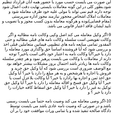
این صورت می بایست حسب مورد با حضور همه آنان قرارداد تنظیم
شود.بطور کلی در این گونه معاملات بایستی نهایت دقت اعمال شود
توجه دارند قیم نمی تواند با مولی علیه خود طرف معامله شود و
معاملات املاک اشخاص محجور نیازمند مجوز اداره سرپرستی
(مقام قضایی)بوده و هرگونه معامله بدون کسب مجوز و یا تصویب و
تایید ایشان فاقد اعتبار قانونی می باشد.
9-اگر وکیل معامله می کند اصل وکپی وکالت نامه مطالبه و اگر
وکالت تفویضی است سلسله وکالت نامه های قبلی مطالبه و حتی
المقدور تمامی مبایعه نامه های تنظیمی فیمابین متعاملین قبلی اخذ
و بررسی شود که آیا فروشنده اساساً حق واگذاری مورد معامله را
دارد یا خیر؟آیا وکالت نامه به اعتبار خود باقی است یاخیر؟ توجه
دارند از معاملات با وکالت می بایست پرهیز نمود و هر چقدر سلسله
وکالت نامه ها زیادتر باشد احتمال بروز مشکلات بیشتر خواهد بود
مع الوصف ضروری است بررسی شود که آیا وکیل حق خرید و
فروش یا اجاره با هرشخص و به هر مبلغ را دارد یا خیر؟ آیا وکیل
حق اخذ ثمن و اجاره بها رادارد یا خیر؟ آیا وکالت بلاعزل است یا
خیر؟ آیا وکیل حق فسخ و اقاله معامله را دارد یا خیر؟ آیا وکیل حق
توکیل به غیر را دارد یا خیر؟ آیا وکیل حق اسقاط کافه خیارات را
دارد یا خیر ؟ و
10-اگر وصی معامله می کند وصیت نامه حتماً می بایست رسمی
باشد.و در صورتی که وصیت نامه عادی باشد می بایست توسط
دادگاه صالحه تنفیذ شده و یا تمامی وراث موافقت خود را بر آن