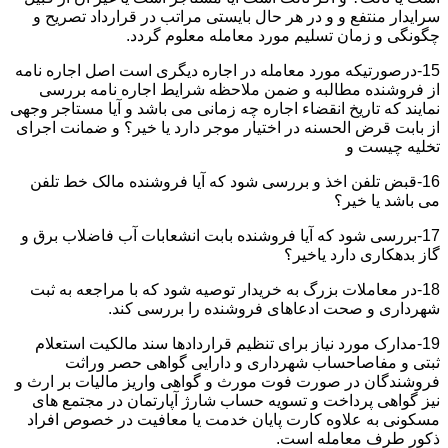
سرایدار منتفع و و در هر حال بایستی مراتب در قرارداد تصریح و
چگونگی و زمان تسلیم مورد معامله معلوم گردد.
15-درصورتیکه مورد معامله در اجاره دیگری است اصل اجاره نامه
از فروشنده مطالبه و ضمن ملاحظه شرایط اجاره نامه بررسی
نمایند که تاریخ انقضاء اجاره چه زمانی می باشد و آیا مستاجر وجهی
از بابت قرض الحسنه در اختیار موجر دارد یا خیر؟ و ضمانت اجرای
تخلیه چیست و
16-قبض تلفن اخذ و بررسی شود که آیا فروشنده مالک خط تلفن
می باشد یا خیر؟
17-بررسی شود که آیا فروشنده بابت انشعابات آب فاضلاب برق و
گاز بدهکاری دارد یاخیر؟
18-در معاملات بزرگ به خریدار توصیه شود که با مراجعه به ثبت
شهرداری و صحت ادعاهای فروشنده را بررسی کند.
19-مدارک مورد نیاز برای تنظیم قراردادها سند مالکیت استعلام
ثبتی و مفاصاحساب شهرداری و دارایی گواهی حصر وراثت
فروشندگان در صورت فوت مورث و گواهی واریز مالیات بر ارث و
نیز گواهی پرداخت و تسویه حساب شارژ آپارتمان در مجتمع های
مسکونی به علاوه کارت پایان خدمت یا معافیت در خصوص افراد
ذکور طرف معامله است.