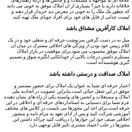
علاقه ای به مواجهه با مشکلات و و چالش ها و ارائه راهکارهای
خلاقانه دارید یا خیر؟ بسیاری از ان املاک موفق به خوبی می دانند
که چطور یک ملک را به خوبی در معرض دید خریدار قرار دهند و
لیست جذابی از فایل های خود برای افراد جویای ملک تهیه کنند.
املاک کارآفرین مشتاق باشد
میل به در دست گرفتن سرنوشت حرفه ای و شغلی خود و در یک
کلام رییس خود بودن از ویژگی های اخلاقی مشترک در میان ان
املاک موفق محسوب می شود.برای موفقیت در بازار املاک
مستلزم داشتن درجات بالایی از خوداتکایی انگیزه شوق و تصمیم
گیری هوشمندانه است.
املاک صداقت و درستی داشته باشد
اعتبار حرفه ای شما به عنوان یک املاک برای حضور مستمر و
موفق در این شغل حیاتی است.بنابراین عضویت در اتحادیه ملی
املاک و مستغلات و انجمن های وابسته یکی از راه های نشان دهنده
عزم شما برای دستیابی به استانداردهای حرفه ای و اخلاقی در این
حرفه است.برای اخذ این مجوزها می بایست در کلاس های مختلف
آموزشی شرکت کنید و پس از ادای تعهد به مرام نامه و منشور
اخلاقی صنف خود این جوازها را دریافت کنید چراکه داشتن این
مجوزها در جلب اعتماد مشتری تاثیر قابل توجهی دارد.