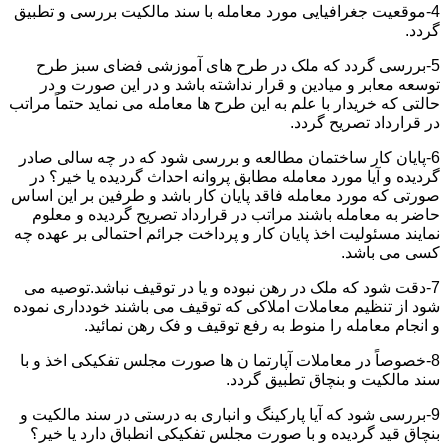
4-موقعیت جغرافیایی مورد معامله با سند مالکیت بررسی و تطبیق
گردد.
5-بررسی گردد که ملک در طرح های آموزشی فضای سبز طرح
توسعه معابر و میادین و قرار نداشته باشد و در این صورت و در
حالتی که خریدار با علم به این طرح ها معامله می نماید حتماً مراتب
در قرارداد تصریح گردد.
6-پایان کار ساختمان مطالعه و بررسی شود که در چه سالی صادر
گردیده و آیا مورد معامله مطابق پروانه احداث گردیده یا خیر؟ در
صورتی که مورد معامله فاقد پایان کار باشد و طرفین بر این اساس
حاضر به معامله باشند مراتب در قرارداد تصریح گردیده و معلوم
نمایند مسئولیت اخذ پایان کار و پرداخت جرائم احتمالی بر عهده چه
کسی می باشد.
7-دقت شود که ملک در رهن نبوده و یا در توقیف نباشد.توصیه می
شود از تنظیم معاملات املاکی که توقیف می باشند خودداری نموده
و انجام معامله را منوط به رفع توقیف و فک رهن نمائید.
8-خصوصاً در معاملات آپارتما ن ها صورت مجلس تفکیکی اخذ و با
سند مالکیت و بنچاق تطبیق گردد.
9-بررسی شود که آیا پارکینگ و انباری به درستی در سند مالکیت و
بنچاق قید گردیده و با صورت مجلس تفکیکی انطباق دارد یا خیر؟