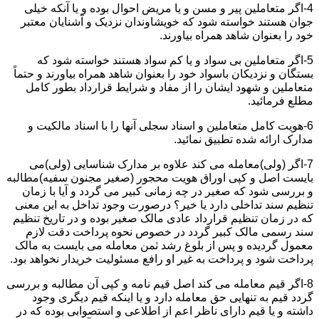
4-اگر متعاملین پیر و مسن و یا مریض احوال بوده و یا آنکه خیلی
جوان هستند خواسته شود که خویشاوندان نزدیک و آشنایان معتبر
خود را بعنوان شاهد همراه بیاورند.
5-اگر متعاملین بی سواد و یا کم سواد هستند خواسته شود که
بستگان و نزدیکان باسواد خود را بعنوان شاهد همراه بیاورند و حتماً
متعاملین و شهود ایشان را از مفاد و شرایط قرارداد بطور کامل
مطلع فرمائید.
6-هویت کامل متعاملین و اسناد سجلی آنها را با اسناد مالکیت و
مدارک ارائه شده تطبیق نمائید.
7-اگر (ولی)معامله می کند علاوه بر مدارک شناسایی (ولی)می
بایست اصل و کپی اوراق هویت محجور (صغیر مجنون سفیه)مطالبه
و بررسی شود که صغیر در چه زمانی کبیر می گردد و آیا با زمان
تنظیم سند تداخلی دارد یا خیر؟ درصورت وجود تداخل به این معنی
که در زمان تنظیم قرارداد عادی مالک صغیر بوده و در تاریخ تنظیم
سند رسمی مالک کبیر گردد در خصوص نحوه پرداخت دقت لازم
معمول گردیده و پس از بلوغ رشد ثمن معامله می بایست به مالک
پرداخت شود و پرداخت به غیر او رافع مسئولیت خریدار نخواهد بود.
8-اگر قیم معامله می کند اصل قیم نامه و کپی آن مطالبه و بررسی
گردد قیم به تنهایی حق معامله دارد و یا اینکه قیم دیگری وجود
داشته و یا قیم دارای ناظر اعم از اطلاعی و استصوابی بوده که در