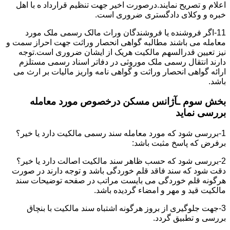
اعلام و تصریح نمایند.درصورت اخیر جهت تنظیم قرارداد ه با اهل
خبره و وکلای دادگستری ضروری است.
11-اگر فروشنده یا فروشندگان وراث مالک رسمی ملک مورد
معامله می باشند مطالبه گواهی انحصار وراثت جهت احراز سمت و
نیز تعیین قدرالسهم مالکیت هریک از ایشان ضروری است.توجه
دارند انتقال رسمی ملک موروثی در دفاتر اسناد رسمی مستلزم
ارائه گواهی انحصار وراثت و گواهی نامه واریز مالیات بر ارث می
باشد.
بخش سوم ـآژانس مسکن درخصوص مورد معامله
بررسی نماید
1-بررسی شود که مورد معامله سند رسمی مالکیت دارد یا خیر؟
برفرض که پاسخ مثبت باشد:
2-بررسی شود که حسب ظاهر سند مالکیت اصالت دارد یا خیر؟
دقت شود که سند فاقد قلم خوردگی باشد و توجه دارند در صورت
هرگونه قلم خوردگی می بایست مراتب در صفحه توضیحات سند
مالکیت قید و مهر و امضاء گردیده باشد.
3-جهت جلوگیری از بروز هرگونه اشتباه سند مالکیت با بنچاق
بررسی و تطبیق گردد.