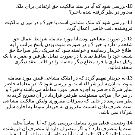
10-بررسی شود که آیا در سند مالکیت حق ارتفاقی برای ملک
مجاور در نظر گرفته شده یاخیر؟
11-بررسی شود که ملک مشاعی است یا خیر؟ و در میزان مالکیت
فروشنده دقت خاصی اعمال گردد.
12-در صورت مشاعی بودن آیا مورد معامله شرایط اعمال حق
شفعه را دارد یا خیر ؟ و در صورت مثبت بودن پاسخ مراتب را به
اطلاع خریدار رسانیده و خواسته شود که شریک دیگر صراحتاً حق
شفعه خود را ساقط نماید یا در صورت تمایل طرفین و ضمن ه با یک
وکیل دعاوی یا فرد مطلع دیگر معامله را در قالب عقد دیگری
منعقد نمائید.
13-به خریدار تفهیم گردد که در املاک مشاعی قبض مورد معامله
منوط به اذن سایر شرکاء است و بررسی شود که در معامله حاضر
سایر شرکاء حاضر به اجازه قبض مورد معامله می باشند یاخیر؟ و
در هر حال مراتب مسئولیت طرفین قرارداد در آن تصریح گردد به
نظر می رسد در جایی که تصرفات مفروزی ولیکن مالکیت مشاعی
است تصرف دادن قسمت مفروزی به خریدار منوط به اجازه سایر
شرکاء نمی باشد.
14-وضعیت فعلی مورد معامله بررسی شود که آیا اساساً تخلیه
است یا متصرف دارد ؟ و اگر متصرف دارد آیا متصرف آن فروشنده
است یا ثالث؟ و اگر ثالث است آیا مستاجر است یا غیر آن از قبیل