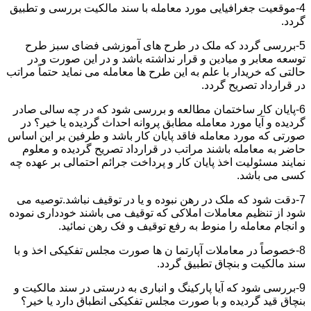
4-موقعیت جغرافیایی مورد معامله با سند مالکیت بررسی و تطبیق
گردد.
5-بررسی گردد که ملک در طرح های آموزشی فضای سبز طرح
توسعه معابر و میادین و قرار نداشته باشد و در این صورت و در
حالتی که خریدار با علم به این طرح ها معامله می نماید حتماً مراتب
در قرارداد تصریح گردد.
6-پایان کار ساختمان مطالعه و بررسی شود که در چه سالی صادر
گردیده و آیا مورد معامله مطابق پروانه احداث گردیده یا خیر؟ در
صورتی که مورد معامله فاقد پایان کار باشد و طرفین بر این اساس
حاضر به معامله باشند مراتب در قرارداد تصریح گردیده و معلوم
نمایند مسئولیت اخذ پایان کار و پرداخت جرائم احتمالی بر عهده چه
کسی می باشد.
7-دقت شود که ملک در رهن نبوده و یا در توقیف نباشد.توصیه می
شود از تنظیم معاملات املاکی که توقیف می باشند خودداری نموده
و انجام معامله را منوط به رفع توقیف و فک رهن نمائید.
8-خصوصاً در معاملات آپارتما ن ها صورت مجلس تفکیکی اخذ و با
سند مالکیت و بنچاق تطبیق گردد.
9-بررسی شود که آیا پارکینگ و انباری به درستی در سند مالکیت و
بنچاق قید گردیده و با صورت مجلس تفکیکی انطباق دارد یا خیر؟