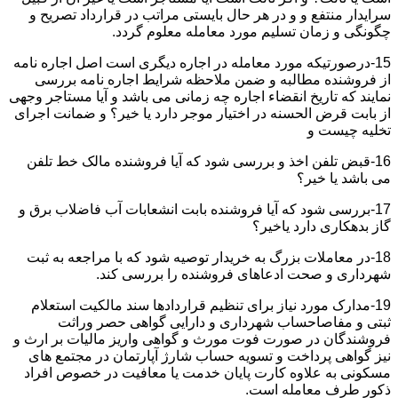
سرایدار منتفع و و در هر حال بایستی مراتب در قرارداد تصریح و
چگونگی و زمان تسلیم مورد معامله معلوم گردد.
15-درصورتیکه مورد معامله در اجاره دیگری است اصل اجاره نامه
از فروشنده مطالبه و ضمن ملاحظه شرایط اجاره نامه بررسی
نمایند که تاریخ انقضاء اجاره چه زمانی می باشد و آیا مستاجر وجهی
از بابت قرض الحسنه در اختیار موجر دارد یا خیر؟ و ضمانت اجرای
تخلیه چیست و
16-قبض تلفن اخذ و بررسی شود که آیا فروشنده مالک خط تلفن
می باشد یا خیر؟
17-بررسی شود که آیا فروشنده بابت انشعابات آب فاضلاب برق و
گاز بدهکاری دارد یاخیر؟
18-در معاملات بزرگ به خریدار توصیه شود که با مراجعه به ثبت
شهرداری و صحت ادعاهای فروشنده را بررسی کند.
19-مدارک مورد نیاز برای تنظیم قراردادها سند مالکیت استعلام
ثبتی و مفاصاحساب شهرداری و دارایی گواهی حصر وراثت
فروشندگان در صورت فوت مورث و گواهی واریز مالیات بر ارث و
نیز گواهی پرداخت و تسویه حساب شارژ آپارتمان در مجتمع های
مسکونی به علاوه کارت پایان خدمت یا معافیت در خصوص افراد
ذکور طرف معامله است.