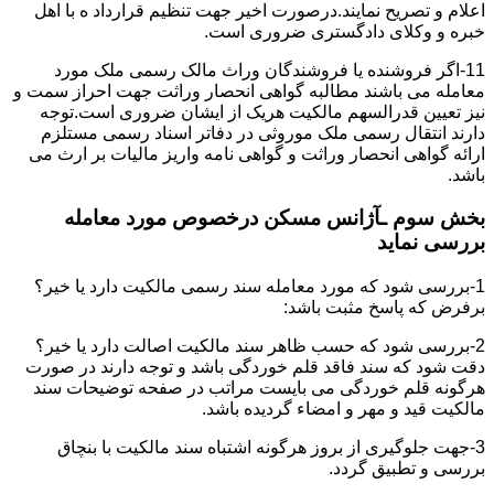
اعلام و تصریح نمایند.درصورت اخیر جهت تنظیم قرارداد ه با اهل
خبره و وکلای دادگستری ضروری است.
11-اگر فروشنده یا فروشندگان وراث مالک رسمی ملک مورد
معامله می باشند مطالبه گواهی انحصار وراثت جهت احراز سمت و
نیز تعیین قدرالسهم مالکیت هریک از ایشان ضروری است.توجه
دارند انتقال رسمی ملک موروثی در دفاتر اسناد رسمی مستلزم
ارائه گواهی انحصار وراثت و گواهی نامه واریز مالیات بر ارث می
باشد.
بخش سوم ـآژانس مسکن درخصوص مورد معامله
بررسی نماید
1-بررسی شود که مورد معامله سند رسمی مالکیت دارد یا خیر؟
برفرض که پاسخ مثبت باشد:
2-بررسی شود که حسب ظاهر سند مالکیت اصالت دارد یا خیر؟
دقت شود که سند فاقد قلم خوردگی باشد و توجه دارند در صورت
هرگونه قلم خوردگی می بایست مراتب در صفحه توضیحات سند
مالکیت قید و مهر و امضاء گردیده باشد.
3-جهت جلوگیری از بروز هرگونه اشتباه سند مالکیت با بنچاق
بررسی و تطبیق گردد.