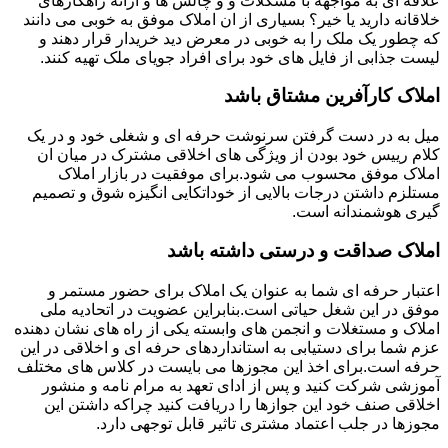
علاقه ای به مواجهه با مشکلات و و چالش ها و ارائه راهکارهای
خلاقانه دارید یا خیر؟ بسیاری از ان املاک موفق به خوبی می دانند
که چطور یک ملک را به خوبی در معرض دید خریدار قرار دهند و
لیست جذابی از فایل های خود برای افراد جویای ملک تهیه کنند.
املاک کارآفرین مشتاق باشد
میل به در دست گرفتن سرنوشت حرفه ای و شغلی خود و در یک
کلام رییس خود بودن از ویژگی های اخلاقی مشترک در میان ان
املاک موفق محسوب می شود.برای موفقیت در بازار املاک
مستلزم داشتن درجات بالایی از خوداتکایی انگیزه شوق و تصمیم
گیری هوشمندانه است.
املاک صداقت و درستی داشته باشد
اعتبار حرفه ای شما به عنوان یک املاک برای حضور مستمر و
موفق در این شغل حیاتی است.بنابراین عضویت در اتحادیه ملی
املاک و مستغلات و انجمن های وابسته یکی از راه های نشان دهنده
عزم شما برای دستیابی به استانداردهای حرفه ای و اخلاقی در این
حرفه است.برای اخذ این مجوزها می بایست در کلاس های مختلف
آموزشی شرکت کنید و پس از ادای تعهد به مرام نامه و منشور
اخلاقی صنف خود این جوازها را دریافت کنید چراکه داشتن این
مجوزها در جلب اعتماد مشتری تاثیر قابل توجهی دارد.