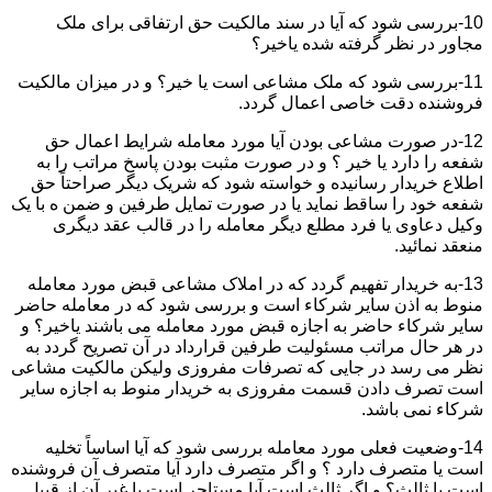
10-بررسی شود که آیا در سند مالکیت حق ارتفاقی برای ملک
مجاور در نظر گرفته شده یاخیر؟
11-بررسی شود که ملک مشاعی است یا خیر؟ و در میزان مالکیت
فروشنده دقت خاصی اعمال گردد.
12-در صورت مشاعی بودن آیا مورد معامله شرایط اعمال حق
شفعه را دارد یا خیر ؟ و در صورت مثبت بودن پاسخ مراتب را به
اطلاع خریدار رسانیده و خواسته شود که شریک دیگر صراحتاً حق
شفعه خود را ساقط نماید یا در صورت تمایل طرفین و ضمن ه با یک
وکیل دعاوی یا فرد مطلع دیگر معامله را در قالب عقد دیگری
منعقد نمائید.
13-به خریدار تفهیم گردد که در املاک مشاعی قبض مورد معامله
منوط به اذن سایر شرکاء است و بررسی شود که در معامله حاضر
سایر شرکاء حاضر به اجازه قبض مورد معامله می باشند یاخیر؟ و
در هر حال مراتب مسئولیت طرفین قرارداد در آن تصریح گردد به
نظر می رسد در جایی که تصرفات مفروزی ولیکن مالکیت مشاعی
است تصرف دادن قسمت مفروزی به خریدار منوط به اجازه سایر
شرکاء نمی باشد.
14-وضعیت فعلی مورد معامله بررسی شود که آیا اساساً تخلیه
است یا متصرف دارد ؟ و اگر متصرف دارد آیا متصرف آن فروشنده
است یا ثالث؟ و اگر ثالث است آیا مستاجر است یا غیر آن از قبیل