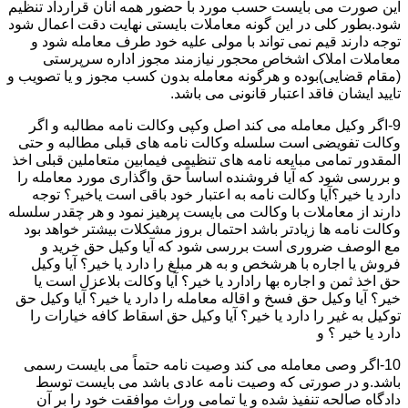
این صورت می بایست حسب مورد با حضور همه آنان قرارداد تنظیم
شود.بطور کلی در این گونه معاملات بایستی نهایت دقت اعمال شود
توجه دارند قیم نمی تواند با مولی علیه خود طرف معامله شود و
معاملات املاک اشخاص محجور نیازمند مجوز اداره سرپرستی
(مقام قضایی)بوده و هرگونه معامله بدون کسب مجوز و یا تصویب و
تایید ایشان فاقد اعتبار قانونی می باشد.
9-اگر وکیل معامله می کند اصل وکپی وکالت نامه مطالبه و اگر
وکالت تفویضی است سلسله وکالت نامه های قبلی مطالبه و حتی
المقدور تمامی مبایعه نامه های تنظیمی فیمابین متعاملین قبلی اخذ
و بررسی شود که آیا فروشنده اساساً حق واگذاری مورد معامله را
دارد یا خیر؟آیا وکالت نامه به اعتبار خود باقی است یاخیر؟ توجه
دارند از معاملات با وکالت می بایست پرهیز نمود و هر چقدر سلسله
وکالت نامه ها زیادتر باشد احتمال بروز مشکلات بیشتر خواهد بود
مع الوصف ضروری است بررسی شود که آیا وکیل حق خرید و
فروش یا اجاره با هرشخص و به هر مبلغ را دارد یا خیر؟ آیا وکیل
حق اخذ ثمن و اجاره بها رادارد یا خیر؟ آیا وکالت بلاعزل است یا
خیر؟ آیا وکیل حق فسخ و اقاله معامله را دارد یا خیر؟ آیا وکیل حق
توکیل به غیر را دارد یا خیر؟ آیا وکیل حق اسقاط کافه خیارات را
دارد یا خیر ؟ و
10-اگر وصی معامله می کند وصیت نامه حتماً می بایست رسمی
باشد.و در صورتی که وصیت نامه عادی باشد می بایست توسط
دادگاه صالحه تنفیذ شده و یا تمامی وراث موافقت خود را بر آن