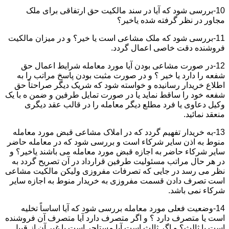
10-بررسی شود که آیا در سند مالکیت حق ارتفاقی برای ملک
مجاور در نظر گرفته شده یاخیر؟
11-بررسی شود که ملک مشاعی است یا خیر؟ و در میزان مالکیت
فروشنده دقت خاصی اعمال گردد.
12-در صورت مشاعی بودن آیا مورد معامله شرایط اعمال حق
شفعه را دارد یا خیر ؟ و در صورت مثبت بودن پاسخ مراتب را به
اطلاع خریدار رسانیده و خواسته شود که شریک دیگر صراحتاً حق
شفعه خود را ساقط نماید یا در صورت تمایل طرفین و ضمن ه با یک
وکیل دعاوی یا فرد مطلع دیگر معامله را در قالب عقد دیگری
منعقد نمائید.
13-به خریدار تفهیم گردد که در املاک مشاعی قبض مورد معامله
منوط به اذن سایر شرکاء است و بررسی شود که در معامله حاضر
سایر شرکاء حاضر به اجازه قبض مورد معامله می باشند یاخیر؟ و
در هر حال مراتب مسئولیت طرفین قرارداد در آن تصریح گردد به
نظر می رسد در جایی که تصرفات مفروزی ولیکن مالکیت مشاعی
است تصرف دادن قسمت مفروزی به خریدار منوط به اجازه سایر
شرکاء نمی باشد.
14-وضعیت فعلی مورد معامله بررسی شود که آیا اساساً تخلیه
است یا متصرف دارد ؟ و اگر متصرف دارد آیا متصرف آن فروشنده
است یا ثالث؟ و اگر ثالث است آیا مستاجر است یا غیر آن از قبیل