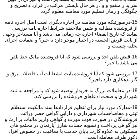
سرایدار منتفع و و در هر حال بایستی مراتب در قرارداد تصریح و
چگونگی و زمان تسلیم مورد معامله معلوم گردد.
15-درصورتیکه مورد معامله در اجاره دیگری است اصل اجاره نامه
از فروشنده مطالبه و ضمن ملاحظه شرایط اجاره نامه بررسی
نمایند که تاریخ انقضاء اجاره چه زمانی می باشد و آیا مستاجر وجهی
از بابت قرض الحسنه در اختیار موجر دارد یا خیر؟ و ضمانت اجرای
تخلیه چیست و
16-قبض تلفن اخذ و بررسی شود که آیا فروشنده مالک خط تلفن
می باشد یا خیر؟
17-بررسی شود که آیا فروشنده بابت انشعابات آب فاضلاب برق و
گاز بدهکاری دارد یاخیر؟
18-در معاملات بزرگ به خریدار توصیه شود که با مراجعه به ثبت
شهرداری و صحت ادعاهای فروشنده را بررسی کند.
19-مدارک مورد نیاز برای تنظیم قراردادها سند مالکیت استعلام
ثبتی و مفاصاحساب شهرداری و دارایی گواهی حصر وراثت
فروشندگان در صورت فوت مورث و گواهی واریز مالیات بر ارث و
نیز گواهی پرداخت و تسویه حساب شارژ آپارتمان در مجتمع های
مسکونی به علاوه کارت پایان خدمت یا معافیت در خصوص افراد
ذکور طرف معامله است.