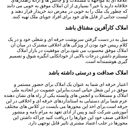
علاقه ای به مواجهه با مشکلات و و چالش ها و ارائه راهکارهای
خلاقانه دارید یا خیر؟ بسیاری از ان املاک موفق به خوبی می دانند
که چطور یک ملک را به خوبی در معرض دید خریدار قرار دهند و
لیست جذابی از فایل های خود برای افراد جویای ملک تهیه کنند.
املاک کارآفرین مشتاق باشد
میل به در دست گرفتن سرنوشت حرفه ای و شغلی خود و در یک
کلام رییس خود بودن از ویژگی های اخلاقی مشترک در میان ان
املاک موفق محسوب می شود.برای موفقیت در بازار املاک
مستلزم داشتن درجات بالایی از خوداتکایی انگیزه شوق و تصمیم
گیری هوشمندانه است.
املاک صداقت و درستی داشته باشد
اعتبار حرفه ای شما به عنوان یک املاک برای حضور مستمر و
موفق در این شغل حیاتی است.بنابراین عضویت در اتحادیه ملی
املاک و مستغلات و انجمن های وابسته یکی از راه های نشان دهنده
عزم شما برای دستیابی به استانداردهای حرفه ای و اخلاقی در این
حرفه است.برای اخذ این مجوزها می بایست در کلاس های مختلف
آموزشی شرکت کنید و پس از ادای تعهد به مرام نامه و منشور
اخلاقی صنف خود این جوازها را دریافت کنید چراکه داشتن این
مجوزها در جلب اعتماد مشتری تاثیر قابل توجهی دارد.