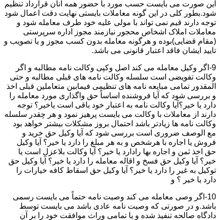
این صورت می بایست حسب مورد با حضور همه آنان قرارداد تنظیم
شود.بطور کلی در این گونه معاملات بایستی نهایت دقت اعمال شود
توجه دارند قیم نمی تواند با مولی علیه خود طرف معامله شود و
معاملات املاک اشخاص محجور نیازمند مجوز اداره سرپرستی
(مقام قضایی)بوده و هرگونه معامله بدون کسب مجوز و یا تصویب و
تایید ایشان فاقد اعتبار قانونی می باشد.
9-اگر وکیل معامله می کند اصل وکپی وکالت نامه مطالبه و اگر
وکالت تفویضی است سلسله وکالت نامه های قبلی مطالبه و حتی
المقدور تمامی مبایعه نامه های تنظیمی فیمابین متعاملین قبلی اخذ
و بررسی شود که آیا فروشنده اساساً حق واگذاری مورد معامله را
دارد یا خیر؟آیا وکالت نامه به اعتبار خود باقی است یاخیر؟ توجه
دارند از معاملات با وکالت می بایست پرهیز نمود و هر چقدر سلسله
وکالت نامه ها زیادتر باشد احتمال بروز مشکلات بیشتر خواهد بود
مع الوصف ضروری است بررسی شود که آیا وکیل حق خرید و
فروش یا اجاره با هرشخص و به هر مبلغ را دارد یا خیر؟ آیا وکیل
حق اخذ ثمن و اجاره بها رادارد یا خیر؟ آیا وکالت بلاعزل است یا
خیر؟ آیا وکیل حق فسخ و اقاله معامله را دارد یا خیر؟ آیا وکیل حق
توکیل به غیر را دارد یا خیر؟ آیا وکیل حق اسقاط کافه خیارات را
دارد یا خیر ؟ و
10-اگر وصی معامله می کند وصیت نامه حتماً می بایست رسمی
باشد.و در صورتی که وصیت نامه عادی باشد می بایست توسط
دادگاه صالحه تنفیذ شده و یا تمامی وراث موافقت خود را بر آن