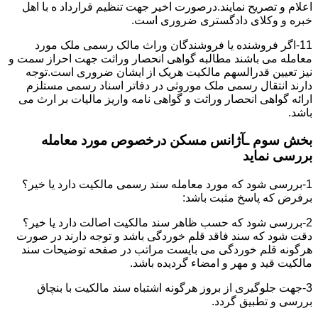
اعلام و تصریح نمایند.درصورت اخیر جهت تنظیم قرارداد ه با اهل
خبره و وکلای دادگستری ضروری است.
11-اگر فروشنده یا فروشندگان وراث مالک رسمی ملک مورد
معامله می باشند مطالبه گواهی انحصار وراثت جهت احراز سمت و
نیز تعیین قدرالسهم مالکیت هریک از ایشان ضروری است.توجه
دارند انتقال رسمی ملک موروثی در دفاتر اسناد رسمی مستلزم
ارائه گواهی انحصار وراثت و گواهی نامه واریز مالیات بر ارث می
باشد.
بخش سوم ـآژانس مسکن درخصوص مورد معامله
بررسی نماید
1-بررسی شود که مورد معامله سند رسمی مالکیت دارد یا خیر؟
برفرض که پاسخ مثبت باشد:
2-بررسی شود که حسب ظاهر سند مالکیت اصالت دارد یا خیر؟
دقت شود که سند فاقد قلم خوردگی باشد و توجه دارند در صورت
هرگونه قلم خوردگی می بایست مراتب در صفحه توضیحات سند
مالکیت قید و مهر و امضاء گردیده باشد.
3-جهت جلوگیری از بروز هرگونه اشتباه سند مالکیت با بنچاق
بررسی و تطبیق گردد.