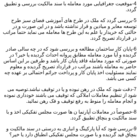
4-موقعیت جغرافیایی مورد معامله با سند مالکیت بررسی و تطبیق
گردد.
5-بررسی گردد که ملک در طرح های آموزشی فضای سبز طرح
توسعه معابر و میادین و قرار نداشته باشد و در این صورت و در
حالتی که خریدار با علم به این طرح ها معامله می نماید حتماً مراتب
در قرارداد تصریح گردد.
6-پایان کار ساختمان مطالعه و بررسی شود که در چه سالی صادر
گردیده و آیا مورد معامله مطابق پروانه احداث گردیده یا خیر؟ در
صورتی که مورد معامله فاقد پایان کار باشد و طرفین بر این اساس
حاضر به معامله باشند مراتب در قرارداد تصریح گردیده و معلوم
نمایند مسئولیت اخذ پایان کار و پرداخت جرائم احتمالی بر عهده چه
کسی می باشد.
7-دقت شود که ملک در رهن نبوده و یا در توقیف نباشد.توصیه می
شود از تنظیم معاملات املاکی که توقیف می باشند خودداری نموده
و انجام معامله را منوط به رفع توقیف و فک رهن نمائید.
8-خصوصاً در معاملات آپارتما ن ها صورت مجلس تفکیکی اخذ و با
سند مالکیت و بنچاق تطبیق گردد.
9-بررسی شود که آیا پارکینگ و انباری به درستی در سند مالکیت و
بنچاق قید گردیده و با صورت مجلس تفکیکی انطباق دارد یا خیر؟