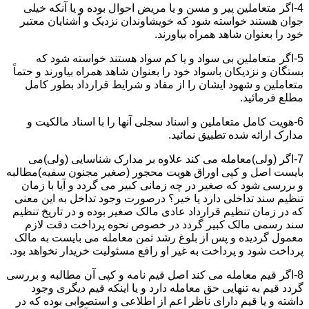
4-اگر متعاملین پیر و مسن و یا مریض احوال بوده و یا آنکه خیلی
جوان هستند خواسته شود که خویشاوندان نزدیک و آشنایان معتبر
خود را بعنوان شاهد همراه بیاورند.
5-اگر متعاملین بی سواد و یا کم سواد هستند خواسته شود که
بستگان و نزدیکان باسواد خود را بعنوان شاهد همراه بیاورند و حتماً
متعاملین و شهود ایشان را از مفاد و شرایط قرارداد بطور کامل
مطلع فرمائید.
6-هویت کامل متعاملین و اسناد سجلی آنها را با اسناد مالکیت و
مدارک ارائه شده تطبیق نمائید.
7-اگر (ولی)معامله می کند علاوه بر مدارک شناسایی (ولی)می
بایست اصل و کپی اوراق هویت محجور (صغیر مجنون سفیه)مطالبه
و بررسی شود که صغیر در چه زمانی کبیر می گردد و آیا با زمان
تنظیم سند تداخلی دارد یا خیر؟ درصورت وجود تداخل به این معنی
که در زمان تنظیم قرارداد عادی مالک صغیر بوده و در تاریخ تنظیم
سند رسمی مالک کبیر گردد در خصوص نحوه پرداخت دقت لازم
معمول گردیده و پس از بلوغ رشد ثمن معامله می بایست به مالک
پرداخت شود و پرداخت به غیر او رافع مسئولیت خریدار نخواهد بود.
8-اگر قیم معامله می کند اصل قیم نامه و کپی آن مطالبه و بررسی
گردد قیم به تنهایی حق معامله دارد و یا اینکه قیم دیگری وجود
داشته و یا قیم دارای ناظر اعم از اطلاعی و استصوابی بوده که در