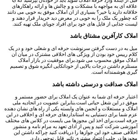
قبل از اینکه وارد حرفه املاک شوید باید از خودتان بپرسید که آیا
علاقه ای به مواجهه با مشکلات و و چالش ها و ارائه راهکارهای
خلاقانه دارید یا خیر؟ بسیاری از ان املاک موفق به خوبی می دانند
که چطور یک ملک را به خوبی در معرض دید خریدار قرار دهند و
لیست جذابی از فایل های خود برای افراد جویای ملک تهیه کنند.
املاک کارآفرین مشتاق باشد
میل به در دست گرفتن سرنوشت حرفه ای و شغلی خود و در یک
کلام رییس خود بودن از ویژگی های اخلاقی مشترک در میان ان
املاک موفق محسوب می شود.برای موفقیت در بازار املاک
مستلزم داشتن درجات بالایی از خوداتکایی انگیزه شوق و تصمیم
گیری هوشمندانه است.
املاک صداقت و درستی داشته باشد
اعتبار حرفه ای شما به عنوان یک املاک برای حضور مستمر و
موفق در این شغل حیاتی است.بنابراین عضویت در اتحادیه ملی
املاک و مستغلات و انجمن های وابسته یکی از راه های نشان دهنده
عزم شما برای دستیابی به استانداردهای حرفه ای و اخلاقی در این
حرفه است.برای اخذ این مجوزها می بایست در کلاس های مختلف
آموزشی شرکت کنید و پس از ادای تعهد به مرام نامه و منشور
اخلاقی صنف خود این جوازها را دریافت کنید چراکه داشتن این
مجوزها در جلب اعتماد مشتری تاثیر قابل توجهی دارد.