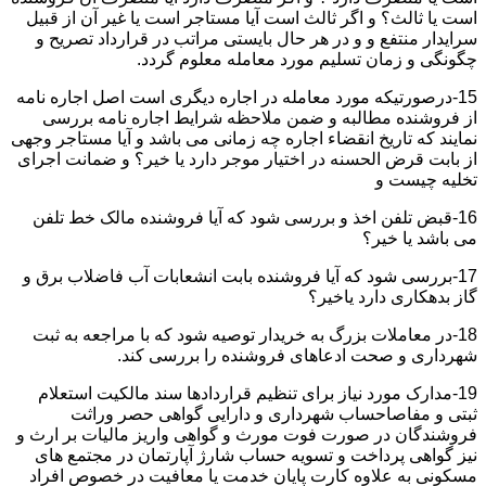
است یا ثالث؟ و اگر ثالث است آیا مستاجر است یا غیر آن از قبیل
سرایدار منتفع و و در هر حال بایستی مراتب در قرارداد تصریح و
چگونگی و زمان تسلیم مورد معامله معلوم گردد.
15-درصورتیکه مورد معامله در اجاره دیگری است اصل اجاره نامه
از فروشنده مطالبه و ضمن ملاحظه شرایط اجاره نامه بررسی
نمایند که تاریخ انقضاء اجاره چه زمانی می باشد و آیا مستاجر وجهی
از بابت قرض الحسنه در اختیار موجر دارد یا خیر؟ و ضمانت اجرای
تخلیه چیست و
16-قبض تلفن اخذ و بررسی شود که آیا فروشنده مالک خط تلفن
می باشد یا خیر؟
17-بررسی شود که آیا فروشنده بابت انشعابات آب فاضلاب برق و
گاز بدهکاری دارد یاخیر؟
18-در معاملات بزرگ به خریدار توصیه شود که با مراجعه به ثبت
شهرداری و صحت ادعاهای فروشنده را بررسی کند.
19-مدارک مورد نیاز برای تنظیم قراردادها سند مالکیت استعلام
ثبتی و مفاصاحساب شهرداری و دارایی گواهی حصر وراثت
فروشندگان در صورت فوت مورث و گواهی واریز مالیات بر ارث و
نیز گواهی پرداخت و تسویه حساب شارژ آپارتمان در مجتمع های
مسکونی به علاوه کارت پایان خدمت یا معافیت در خصوص افراد