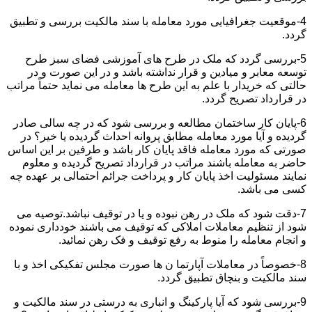
4-موقعیت جغرافیایی مورد معامله با سند مالکیت بررسی و تطبیق
گردد.
5-بررسی گردد که ملک در طرح های آموزشی فضای سبز طرح
توسعه معابر و میادین و قرار نداشته باشد و در این صورت و در
حالتی که خریدار با علم به این طرح ها معامله می نماید حتماً مراتب
در قرارداد تصریح گردد.
6-پایان کار ساختمان مطالعه و بررسی شود که در چه سالی صادر
گردیده و آیا مورد معامله مطابق پروانه احداث گردیده یا خیر؟ در
صورتی که مورد معامله فاقد پایان کار باشد و طرفین بر این اساس
حاضر به معامله باشند مراتب در قرارداد تصریح گردیده و معلوم
نمایند مسئولیت اخذ پایان کار و پرداخت جرائم احتمالی بر عهده چه
کسی می باشد.
7-دقت شود که ملک در رهن نبوده و یا در توقیف نباشد.توصیه می
شود از تنظیم معاملات املاکی که توقیف می باشند خودداری نموده
و انجام معامله را منوط به رفع توقیف و فک رهن نمائید.
8-خصوصاً در معاملات آپارتما ن ها صورت مجلس تفکیکی اخذ و با
سند مالکیت و بنچاق تطبیق گردد.
9-بررسی شود که آیا پارکینگ و انباری به درستی در سند مالکیت و