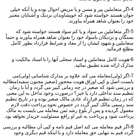
4-اگر متعاملین پیر و مسن و یا مریض احوال بوده و یا آنکه خیلی
جوان هستند خواسته شود که خویشاوندان نزدیک و آشنایان معتبر
خود را بعنوان شاهد همراه بیاورند.
5-اگر متعاملین بی سواد و یا کم سواد هستند خواسته شود که
بستگان و نزدیکان باسواد خود را بعنوان شاهد همراه بیاورند و حتماً
متعاملین و شهود ایشان را از مفاد و شرایط قرارداد بطور کامل
مطلع فرمائید.
6-هویت کامل متعاملین و اسناد سجلی آنها را با اسناد مالکیت و
مدارک ارائه شده تطبیق نمائید.
7-اگر (ولی)معامله می کند علاوه بر مدارک شناسایی (ولی)می
بایست اصل و کپی اوراق هویت محجور (صغیر مجنون سفیه)مطالبه
و بررسی شود که صغیر در چه زمانی کبیر می گردد و آیا با زمان
تنظیم سند تداخلی دارد یا خیر؟ درصورت وجود تداخل به این معنی
که در زمان تنظیم قرارداد عادی مالک صغیر بوده و در تاریخ تنظیم
سند رسمی مالک کبیر گردد در خصوص نحوه پرداخت دقت لازم
معمول گردیده و پس از بلوغ رشد ثمن معامله می بایست به مالک
پرداخت شود و پرداخت به غیر او رافع مسئولیت خریدار نخواهد بود.
8-اگر قیم معامله می کند اصل قیم نامه و کپی آن مطالبه و بررسی
گردد قیم به تنهایی حق معامله دارد و یا اینکه قیم دیگری وجود