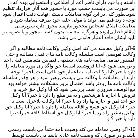
داشته و یا قیم دارای ناظر اعم از اطلاعی و استصوابی بوده که در
این صورت می بایست حسب مورد با حضور همه آنان قرارداد تنظیم
شود.بطور کلی در این گونه معاملات بایستی نهایت دقت اعمال شود
توجه دارند قیم نمی تواند با مولی علیه خود طرف معامله شود و
معاملات املاک اشخاص محجور نیازمند مجوز اداره سرپرستی
(مقام قضایی)بوده و هرگونه معامله بدون کسب مجوز و یا تصویب و
تایید ایشان فاقد اعتبار قانونی می باشد.
9-اگر وکیل معامله می کند اصل وکپی وکالت نامه مطالبه و اگر
وکالت تفویضی است سلسله وکالت نامه های قبلی مطالبه و حتی
المقدور تمامی مبایعه نامه های تنظیمی فیمابین متعاملین قبلی اخذ
و بررسی شود که آیا فروشنده اساساً حق واگذاری مورد معامله را
دارد یا خیر؟آیا وکالت نامه به اعتبار خود باقی است یاخیر؟ توجه
دارند از معاملات با وکالت می بایست پرهیز نمود و هر چقدر سلسله
وکالت نامه ها زیادتر باشد احتمال بروز مشکلات بیشتر خواهد بود
مع الوصف ضروری است بررسی شود که آیا وکیل حق خرید و
فروش یا اجاره با هرشخص و به هر مبلغ را دارد یا خیر؟ آیا وکیل
حق اخذ ثمن و اجاره بها رادارد یا خیر؟ آیا وکالت بلاعزل است یا
خیر؟ آیا وکیل حق فسخ و اقاله معامله را دارد یا خیر؟ آیا وکیل حق
توکیل به غیر را دارد یا خیر؟ آیا وکیل حق اسقاط کافه خیارات را
دارد یا خیر ؟ و
10-اگر وصی معامله می کند وصیت نامه حتماً می بایست رسمی
باشد.و در صورتی که وصیت نامه عادی باشد می بایست توسط