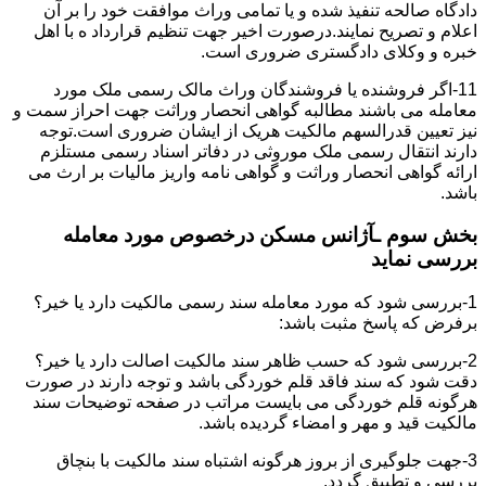
دادگاه صالحه تنفیذ شده و یا تمامی وراث موافقت خود را بر آن
اعلام و تصریح نمایند.درصورت اخیر جهت تنظیم قرارداد ه با اهل
خبره و وکلای دادگستری ضروری است.
11-اگر فروشنده یا فروشندگان وراث مالک رسمی ملک مورد
معامله می باشند مطالبه گواهی انحصار وراثت جهت احراز سمت و
نیز تعیین قدرالسهم مالکیت هریک از ایشان ضروری است.توجه
دارند انتقال رسمی ملک موروثی در دفاتر اسناد رسمی مستلزم
ارائه گواهی انحصار وراثت و گواهی نامه واریز مالیات بر ارث می
باشد.
بخش سوم ـآژانس مسکن درخصوص مورد معامله
بررسی نماید
1-بررسی شود که مورد معامله سند رسمی مالکیت دارد یا خیر؟
برفرض که پاسخ مثبت باشد:
2-بررسی شود که حسب ظاهر سند مالکیت اصالت دارد یا خیر؟
دقت شود که سند فاقد قلم خوردگی باشد و توجه دارند در صورت
هرگونه قلم خوردگی می بایست مراتب در صفحه توضیحات سند
مالکیت قید و مهر و امضاء گردیده باشد.
3-جهت جلوگیری از بروز هرگونه اشتباه سند مالکیت با بنچاق
بررسی و تطبیق گردد.