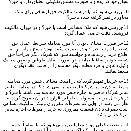
بنچاق قید گردیده و با صورت مجلس تفکیکی انطباق دارد یا خیر؟
10-بررسی شود که آیا در سند مالکیت حق ارتفاقی برای ملک
مجاور در نظر گرفته شده یاخیر؟
11-بررسی شود که ملک مشاعی است یا خیر؟ و در میزان مالکیت
فروشنده دقت خاصی اعمال گردد.
12-در صورت مشاعی بودن آیا مورد معامله شرایط اعمال حق
شفعه را دارد یا خیر ؟ و در صورت مثبت بودن پاسخ مراتب را به
اطلاع خریدار رسانیده و خواسته شود که شریک دیگر صراحتاً حق
شفعه خود را ساقط نماید یا در صورت تمایل طرفین و ضمن ه با یک
وکیل دعاوی یا فرد مطلع دیگر معامله را در قالب عقد دیگری
منعقد نمائید.
13-به خریدار تفهیم گردد که در املاک مشاعی قبض مورد معامله
منوط به اذن سایر شرکاء است و بررسی شود که در معامله حاضر
سایر شرکاء حاضر به اجازه قبض مورد معامله می باشند یاخیر؟ و
در هر حال مراتب مسئولیت طرفین قرارداد در آن تصریح گردد به
نظر می رسد در جایی که تصرفات مفروزی ولیکن مالکیت مشاعی
است تصرف دادن قسمت مفروزی به خریدار منوط به اجازه سایر
شرکاء نمی باشد.
14-وضعیت فعلی مورد معامله بررسی شود که آیا اساساً تخلیه
است یا متصرف دارد ؟ و اگر متصرف دارد آیا متصرف آن فروشنده