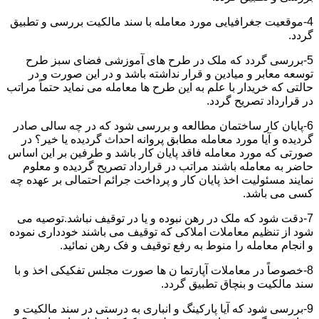
4-موقعیت جغرافیایی مورد معامله با سند مالکیت بررسی و تطبیق
گردد.
5-بررسی گردد که ملک در طرح های آموزشی فضای سبز طرح
توسعه معابر و میادین و قرار نداشته باشد و در این صورت و در
حالتی که خریدار با علم به این طرح ها معامله می نماید حتماً مراتب
در قرارداد تصریح گردد.
6-پایان کار ساختمان مطالعه و بررسی شود که در چه سالی صادر
گردیده و آیا مورد معامله مطابق پروانه احداث گردیده یا خیر؟ در
صورتی که مورد معامله فاقد پایان کار باشد و طرفین بر این اساس
حاضر به معامله باشند مراتب در قرارداد تصریح گردیده و معلوم
نمایند مسئولیت اخذ پایان کار و پرداخت جرائم احتمالی بر عهده چه
کسی می باشد.
7-دقت شود که ملک در رهن نبوده و یا در توقیف نباشد.توصیه می
شود از تنظیم معاملات املاکی که توقیف می باشند خودداری نموده
و انجام معامله را منوط به رفع توقیف و فک رهن نمائید.
8-خصوصاً در معاملات آپارتما ن ها صورت مجلس تفکیکی اخذ و با
سند مالکیت و بنچاق تطبیق گردد.
9-بررسی شود که آیا پارکینگ و انباری به درستی در سند مالکیت و