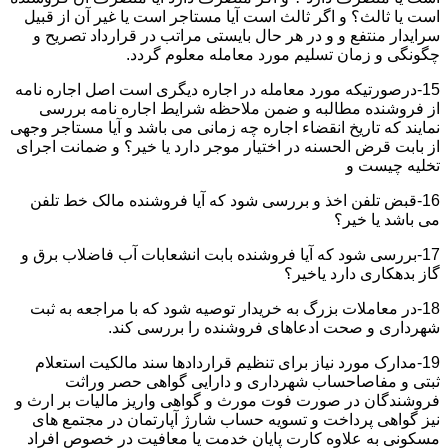
است یا ثالث؟ و اگر ثالث است آیا مستاجر است یا غیر آن از قبیل
سرایدار منتفع و و در هر حال بایستی مراتب در قرارداد تصریح و
چگونگی و زمان تسلیم مورد معامله معلوم گردد.
15-درصورتیکه مورد معامله در اجاره دیگری است اصل اجاره نامه
از فروشنده مطالبه و ضمن ملاحظه شرایط اجاره نامه بررسی
نمایند که تاریخ انقضاء اجاره چه زمانی می باشد و آیا مستاجر وجهی
از بابت قرض الحسنه در اختیار موجر دارد یا خیر؟ و ضمانت اجرای
تخلیه چیست و
16-قبض تلفن اخذ و بررسی شود که آیا فروشنده مالک خط تلفن
می باشد یا خیر؟
17-بررسی شود که آیا فروشنده بابت انشعابات آب فاضلاب برق و
گاز بدهکاری دارد یاخیر؟
18-در معاملات بزرگ به خریدار توصیه شود که با مراجعه به ثبت
شهرداری و صحت ادعاهای فروشنده را بررسی کند.
19-مدارک مورد نیاز برای تنظیم قراردادها سند مالکیت استعلام
ثبتی و مفاصاحساب شهرداری و دارایی گواهی حصر وراثت
فروشندگان در صورت فوت مورث و گواهی واریز مالیات بر ارث و
نیز گواهی پرداخت و تسویه حساب شارژ آپارتمان در مجتمع های
مسکونی به علاوه کارت پایان خدمت یا معافیت در خصوص افراد