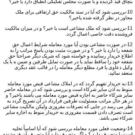
بنچاق قید گردیده و با صورت مجلس تفکیکی انطباق دارد یا خیر؟
10-بررسی شود که آیا در سند مالکیت حق ارتفاقی برای ملک
مجاور در نظر گرفته شده یاخیر؟
11-بررسی شود که ملک مشاعی است یا خیر؟ و در میزان مالکیت
فروشنده دقت خاصی اعمال گردد.
12-در صورت مشاعی بودن آیا مورد معامله شرایط اعمال حق
شفعه را دارد یا خیر ؟ و در صورت مثبت بودن پاسخ مراتب را به
اطلاع خریدار رسانیده و خواسته شود که شریک دیگر صراحتاً حق
شفعه خود را ساقط نماید یا در صورت تمایل طرفین و ضمن ه با یک
وکیل دعاوی یا فرد مطلع دیگر معامله را در قالب عقد دیگری
منعقد نمائید.
13-به خریدار تفهیم گردد که در املاک مشاعی قبض مورد معامله
منوط به اذن سایر شرکاء است و بررسی شود که در معامله حاضر
سایر شرکاء حاضر به اجازه قبض مورد معامله می باشند یاخیر؟ و
در هر حال مراتب مسئولیت طرفین قرارداد در آن تصریح گردد به
نظر می رسد در جایی که تصرفات مفروزی ولیکن مالکیت مشاعی
است تصرف دادن قسمت مفروزی به خریدار منوط به اجازه سایر
شرکاء نمی باشد.
14-وضعیت فعلی مورد معامله بررسی شود که آیا اساساً تخلیه
است یا متصرف دارد ؟ و اگر متصرف دارد آیا متصرف آن فروشنده