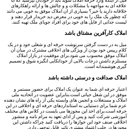
قبل از اینکه وارد حرفه املاک شوید باید از خودتان بپرسید که آیا
علاقه ای به مواجهه با مشکلات و و چالش ها و ارائه راهکارهای
خلاقانه دارید یا خیر؟ بسیاری از ان املاک موفق به خوبی می دانند
که چطور یک ملک را به خوبی در معرض دید خریدار قرار دهند و
لیست جذابی از فایل های خود برای افراد جویای ملک تهیه کنند.
املاک کارآفرین مشتاق باشد
میل به در دست گرفتن سرنوشت حرفه ای و شغلی خود و در یک
کلام رییس خود بودن از ویژگی های اخلاقی مشترک در میان ان
املاک موفق محسوب می شود.برای موفقیت در بازار املاک
مستلزم داشتن درجات بالایی از خوداتکایی انگیزه شوق و تصمیم
گیری هوشمندانه است.
املاک صداقت و درستی داشته باشد
اعتبار حرفه ای شما به عنوان یک املاک برای حضور مستمر و
موفق در این شغل حیاتی است.بنابراین عضویت در اتحادیه ملی
املاک و مستغلات و انجمن های وابسته یکی از راه های نشان دهنده
عزم شما برای دستیابی به استانداردهای حرفه ای و اخلاقی در این
حرفه است.برای اخذ این مجوزها می بایست در کلاس های مختلف
آموزشی شرکت کنید و پس از ادای تعهد به مرام نامه و منشور
اخلاقی صنف خود این جوازها را دریافت کنید چراکه داشتن این
مجوزها در جلب اعتماد مشتری تاثیر قابل توجهی دارد.