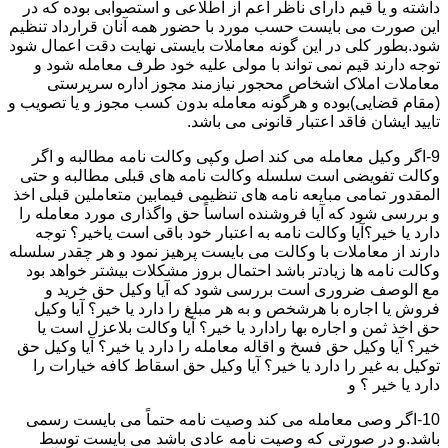
داشته و یا قیم دارای ناظر اعم از اطلاعی و استصوابی بوده که در
این صورت می بایست حسب مورد با حضور همه آنان قرارداد تنظیم
شود.بطور کلی در این گونه معاملات بایستی نهایت دقت اعمال شود
توجه دارند قیم نمی تواند با مولی علیه خود طرف معامله شود و
معاملات املاک اشخاص محجور نیازمند مجوز اداره سرپرستی
(مقام قضایی)بوده و هرگونه معامله بدون کسب مجوز و یا تصویب و
تایید ایشان فاقد اعتبار قانونی می باشد.
9-اگر وکیل معامله می کند اصل وکپی وکالت نامه مطالبه و اگر
وکالت تفویضی است سلسله وکالت نامه های قبلی مطالبه و حتی
المقدور تمامی مبایعه نامه های تنظیمی فیمابین متعاملین قبلی اخذ
و بررسی شود که آیا فروشنده اساساً حق واگذاری مورد معامله را
دارد یا خیر؟آیا وکالت نامه به اعتبار خود باقی است یاخیر؟ توجه
دارند از معاملات با وکالت می بایست پرهیز نمود و هر چقدر سلسله
وکالت نامه ها زیادتر باشد احتمال بروز مشکلات بیشتر خواهد بود
مع الوصف ضروری است بررسی شود که آیا وکیل حق خرید و
فروش یا اجاره با هرشخص و به هر مبلغ را دارد یا خیر؟ آیا وکیل
حق اخذ ثمن و اجاره بها رادارد یا خیر؟ آیا وکالت بلاعزل است یا
خیر؟ آیا وکیل حق فسخ و اقاله معامله را دارد یا خیر؟ آیا وکیل حق
توکیل به غیر را دارد یا خیر؟ آیا وکیل حق اسقاط کافه خیارات را
دارد یا خیر ؟ و
10-اگر وصی معامله می کند وصیت نامه حتماً می بایست رسمی
باشد.و در صورتی که وصیت نامه عادی باشد می بایست توسط