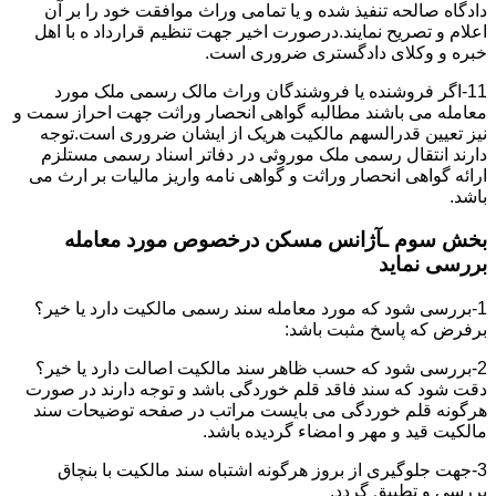
دادگاه صالحه تنفیذ شده و یا تمامی وراث موافقت خود را بر آن
اعلام و تصریح نمایند.درصورت اخیر جهت تنظیم قرارداد ه با اهل
خبره و وکلای دادگستری ضروری است.
11-اگر فروشنده یا فروشندگان وراث مالک رسمی ملک مورد
معامله می باشند مطالبه گواهی انحصار وراثت جهت احراز سمت و
نیز تعیین قدرالسهم مالکیت هریک از ایشان ضروری است.توجه
دارند انتقال رسمی ملک موروثی در دفاتر اسناد رسمی مستلزم
ارائه گواهی انحصار وراثت و گواهی نامه واریز مالیات بر ارث می
باشد.
بخش سوم ـآژانس مسکن درخصوص مورد معامله
بررسی نماید
1-بررسی شود که مورد معامله سند رسمی مالکیت دارد یا خیر؟
برفرض که پاسخ مثبت باشد:
2-بررسی شود که حسب ظاهر سند مالکیت اصالت دارد یا خیر؟
دقت شود که سند فاقد قلم خوردگی باشد و توجه دارند در صورت
هرگونه قلم خوردگی می بایست مراتب در صفحه توضیحات سند
مالکیت قید و مهر و امضاء گردیده باشد.
3-جهت جلوگیری از بروز هرگونه اشتباه سند مالکیت با بنچاق
بررسی و تطبیق گردد.