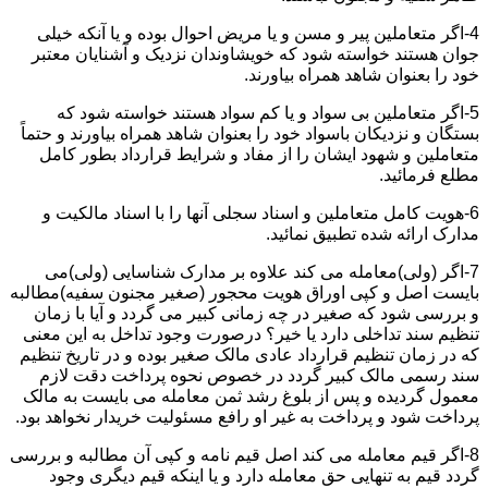
4-اگر متعاملین پیر و مسن و یا مریض احوال بوده و یا آنکه خیلی
جوان هستند خواسته شود که خویشاوندان نزدیک و آشنایان معتبر
خود را بعنوان شاهد همراه بیاورند.
5-اگر متعاملین بی سواد و یا کم سواد هستند خواسته شود که
بستگان و نزدیکان باسواد خود را بعنوان شاهد همراه بیاورند و حتماً
متعاملین و شهود ایشان را از مفاد و شرایط قرارداد بطور کامل
مطلع فرمائید.
6-هویت کامل متعاملین و اسناد سجلی آنها را با اسناد مالکیت و
مدارک ارائه شده تطبیق نمائید.
7-اگر (ولی)معامله می کند علاوه بر مدارک شناسایی (ولی)می
بایست اصل و کپی اوراق هویت محجور (صغیر مجنون سفیه)مطالبه
و بررسی شود که صغیر در چه زمانی کبیر می گردد و آیا با زمان
تنظیم سند تداخلی دارد یا خیر؟ درصورت وجود تداخل به این معنی
که در زمان تنظیم قرارداد عادی مالک صغیر بوده و در تاریخ تنظیم
سند رسمی مالک کبیر گردد در خصوص نحوه پرداخت دقت لازم
معمول گردیده و پس از بلوغ رشد ثمن معامله می بایست به مالک
پرداخت شود و پرداخت به غیر او رافع مسئولیت خریدار نخواهد بود.
8-اگر قیم معامله می کند اصل قیم نامه و کپی آن مطالبه و بررسی
گردد قیم به تنهایی حق معامله دارد و یا اینکه قیم دیگری وجود