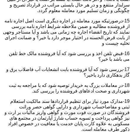
سرایدار منتفع و و در هر حال بایستی مراتب در قرارداد تصریح و
چگونگی و زمان تسلیم مورد معامله معلوم گردد.
15-درصورتیکه مورد معامله در اجاره دیگری است اصل اجاره نامه
از فروشنده مطالبه و ضمن ملاحظه شرایط اجاره نامه بررسی
نمایند که تاریخ انقضاء اجاره چه زمانی می باشد و آیا مستاجر وجهی
از بابت قرض الحسنه در اختیار موجر دارد یا خیر؟ و ضمانت اجرای
تخلیه چیست و
16-قبض تلفن اخذ و بررسی شود که آیا فروشنده مالک خط تلفن
می باشد یا خیر؟
17-بررسی شود که آیا فروشنده بابت انشعابات آب فاضلاب برق و
گاز بدهکاری دارد یاخیر؟
18-در معاملات بزرگ به خریدار توصیه شود که با مراجعه به ثبت
شهرداری و صحت ادعاهای فروشنده را بررسی کند.
19-مدارک مورد نیاز برای تنظیم قراردادها سند مالکیت استعلام
ثبتی و مفاصاحساب شهرداری و دارایی گواهی حصر وراثت
فروشندگان در صورت فوت مورث و گواهی واریز مالیات بر ارث و
نیز گواهی پرداخت و تسویه حساب شارژ آپارتمان در مجتمع های
مسکونی به علاوه کارت پایان خدمت یا معافیت در خصوص افراد
ذکور طرف معامله است.