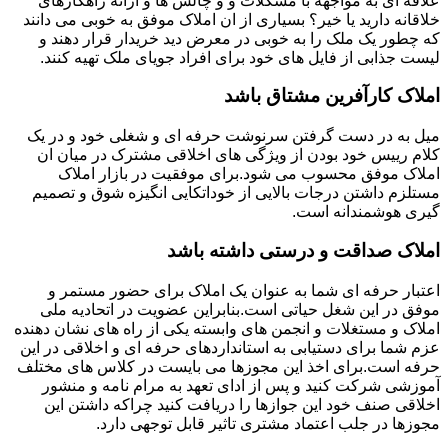
علاقه ای به مواجهه با مشکلات و و چالش ها و ارائه راهکارهای
خلاقانه دارید یا خیر؟ بسیاری از ان املاک موفق به خوبی می دانند
که چطور یک ملک را به خوبی در معرض دید خریدار قرار دهند و
لیست جذابی از فایل های خود برای افراد جویای ملک تهیه کنند.
املاک کارآفرین مشتاق باشد
میل به در دست گرفتن سرنوشت حرفه ای و شغلی خود و در یک
کلام رییس خود بودن از ویژگی های اخلاقی مشترک در میان ان
املاک موفق محسوب می شود.برای موفقیت در بازار املاک
مستلزم داشتن درجات بالایی از خوداتکایی انگیزه شوق و تصمیم
گیری هوشمندانه است.
املاک صداقت و درستی داشته باشد
اعتبار حرفه ای شما به عنوان یک املاک برای حضور مستمر و
موفق در این شغل حیاتی است.بنابراین عضویت در اتحادیه ملی
املاک و مستغلات و انجمن های وابسته یکی از راه های نشان دهنده
عزم شما برای دستیابی به استانداردهای حرفه ای و اخلاقی در این
حرفه است.برای اخذ این مجوزها می بایست در کلاس های مختلف
آموزشی شرکت کنید و پس از ادای تعهد به مرام نامه و منشور
اخلاقی صنف خود این جوازها را دریافت کنید چراکه داشتن این
مجوزها در جلب اعتماد مشتری تاثیر قابل توجهی دارد.