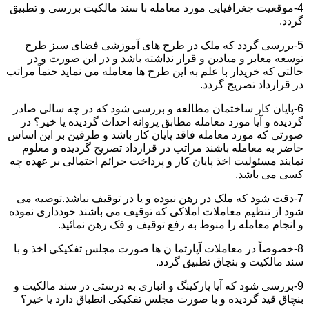
4-موقعیت جغرافیایی مورد معامله با سند مالکیت بررسی و تطبیق
گردد.
5-بررسی گردد که ملک در طرح های آموزشی فضای سبز طرح
توسعه معابر و میادین و قرار نداشته باشد و در این صورت و در
حالتی که خریدار با علم به این طرح ها معامله می نماید حتماً مراتب
در قرارداد تصریح گردد.
6-پایان کار ساختمان مطالعه و بررسی شود که در چه سالی صادر
گردیده و آیا مورد معامله مطابق پروانه احداث گردیده یا خیر؟ در
صورتی که مورد معامله فاقد پایان کار باشد و طرفین بر این اساس
حاضر به معامله باشند مراتب در قرارداد تصریح گردیده و معلوم
نمایند مسئولیت اخذ پایان کار و پرداخت جرائم احتمالی بر عهده چه
کسی می باشد.
7-دقت شود که ملک در رهن نبوده و یا در توقیف نباشد.توصیه می
شود از تنظیم معاملات املاکی که توقیف می باشند خودداری نموده
و انجام معامله را منوط به رفع توقیف و فک رهن نمائید.
8-خصوصاً در معاملات آپارتما ن ها صورت مجلس تفکیکی اخذ و با
سند مالکیت و بنچاق تطبیق گردد.
9-بررسی شود که آیا پارکینگ و انباری به درستی در سند مالکیت و
بنچاق قید گردیده و با صورت مجلس تفکیکی انطباق دارد یا خیر؟