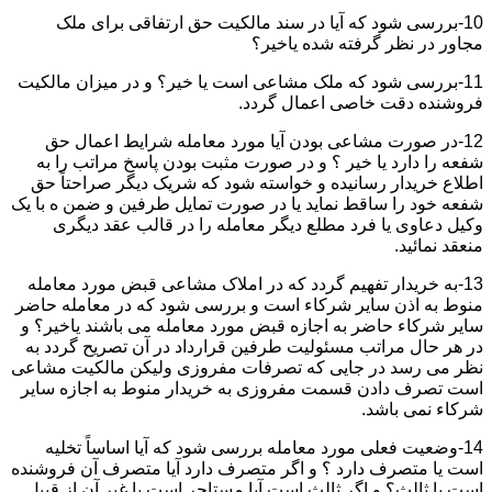
10-بررسی شود که آیا در سند مالکیت حق ارتفاقی برای ملک
مجاور در نظر گرفته شده یاخیر؟
11-بررسی شود که ملک مشاعی است یا خیر؟ و در میزان مالکیت
فروشنده دقت خاصی اعمال گردد.
12-در صورت مشاعی بودن آیا مورد معامله شرایط اعمال حق
شفعه را دارد یا خیر ؟ و در صورت مثبت بودن پاسخ مراتب را به
اطلاع خریدار رسانیده و خواسته شود که شریک دیگر صراحتاً حق
شفعه خود را ساقط نماید یا در صورت تمایل طرفین و ضمن ه با یک
وکیل دعاوی یا فرد مطلع دیگر معامله را در قالب عقد دیگری
منعقد نمائید.
13-به خریدار تفهیم گردد که در املاک مشاعی قبض مورد معامله
منوط به اذن سایر شرکاء است و بررسی شود که در معامله حاضر
سایر شرکاء حاضر به اجازه قبض مورد معامله می باشند یاخیر؟ و
در هر حال مراتب مسئولیت طرفین قرارداد در آن تصریح گردد به
نظر می رسد در جایی که تصرفات مفروزی ولیکن مالکیت مشاعی
است تصرف دادن قسمت مفروزی به خریدار منوط به اجازه سایر
شرکاء نمی باشد.
14-وضعیت فعلی مورد معامله بررسی شود که آیا اساساً تخلیه
است یا متصرف دارد ؟ و اگر متصرف دارد آیا متصرف آن فروشنده
است یا ثالث؟ و اگر ثالث است آیا مستاجر است یا غیر آن از قبیل