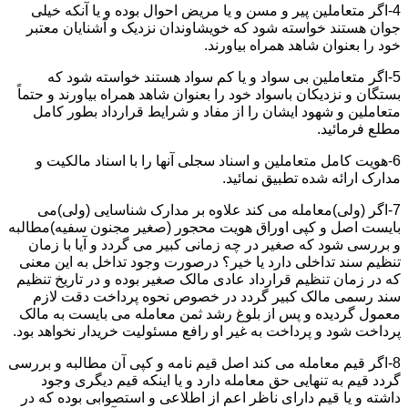
4-اگر متعاملین پیر و مسن و یا مریض احوال بوده و یا آنکه خیلی
جوان هستند خواسته شود که خویشاوندان نزدیک و آشنایان معتبر
خود را بعنوان شاهد همراه بیاورند.
5-اگر متعاملین بی سواد و یا کم سواد هستند خواسته شود که
بستگان و نزدیکان باسواد خود را بعنوان شاهد همراه بیاورند و حتماً
متعاملین و شهود ایشان را از مفاد و شرایط قرارداد بطور کامل
مطلع فرمائید.
6-هویت کامل متعاملین و اسناد سجلی آنها را با اسناد مالکیت و
مدارک ارائه شده تطبیق نمائید.
7-اگر (ولی)معامله می کند علاوه بر مدارک شناسایی (ولی)می
بایست اصل و کپی اوراق هویت محجور (صغیر مجنون سفیه)مطالبه
و بررسی شود که صغیر در چه زمانی کبیر می گردد و آیا با زمان
تنظیم سند تداخلی دارد یا خیر؟ درصورت وجود تداخل به این معنی
که در زمان تنظیم قرارداد عادی مالک صغیر بوده و در تاریخ تنظیم
سند رسمی مالک کبیر گردد در خصوص نحوه پرداخت دقت لازم
معمول گردیده و پس از بلوغ رشد ثمن معامله می بایست به مالک
پرداخت شود و پرداخت به غیر او رافع مسئولیت خریدار نخواهد بود.
8-اگر قیم معامله می کند اصل قیم نامه و کپی آن مطالبه و بررسی
گردد قیم به تنهایی حق معامله دارد و یا اینکه قیم دیگری وجود
داشته و یا قیم دارای ناظر اعم از اطلاعی و استصوابی بوده که در