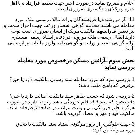
اعلام و تصریح نمایند.درصورت اخیر جهت تنظیم قرارداد ه با اهل
خبره و وکلای دادگستری ضروری است.
11-اگر فروشنده یا فروشندگان وراث مالک رسمی ملک مورد
معامله می باشند مطالبه گواهی انحصار وراثت جهت احراز سمت و
نیز تعیین قدرالسهم مالکیت هریک از ایشان ضروری است.توجه
دارند انتقال رسمی ملک موروثی در دفاتر اسناد رسمی مستلزم
ارائه گواهی انحصار وراثت و گواهی نامه واریز مالیات بر ارث می
باشد.
بخش سوم ـآژانس مسکن درخصوص مورد معامله
بررسی نماید
1-بررسی شود که مورد معامله سند رسمی مالکیت دارد یا خیر؟
برفرض که پاسخ مثبت باشد:
2-بررسی شود که حسب ظاهر سند مالکیت اصالت دارد یا خیر؟
دقت شود که سند فاقد قلم خوردگی باشد و توجه دارند در صورت
هرگونه قلم خوردگی می بایست مراتب در صفحه توضیحات سند
مالکیت قید و مهر و امضاء گردیده باشد.
3-جهت جلوگیری از بروز هرگونه اشتباه سند مالکیت با بنچاق
بررسی و تطبیق گردد.