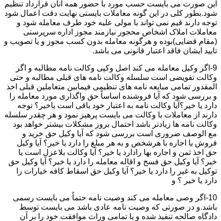
این صورت می بایست حسب مورد با حضور همه آنان قرارداد تنظیم
شود.بطور کلی در این گونه معاملات بایستی نهایت دقت اعمال شود
توجه دارند قیم نمی تواند با مولی علیه خود طرف معامله شود و
معاملات املاک اشخاص محجور نیازمند مجوز اداره سرپرستی
(مقام قضایی)بوده و هرگونه معامله بدون کسب مجوز و یا تصویب و
تایید ایشان فاقد اعتبار قانونی می باشد.
9-اگر وکیل معامله می کند اصل وکپی وکالت نامه مطالبه و اگر
وکالت تفویضی است سلسله وکالت نامه های قبلی مطالبه و حتی
المقدور تمامی مبایعه نامه های تنظیمی فیمابین متعاملین قبلی اخذ
و بررسی شود که آیا فروشنده اساساً حق واگذاری مورد معامله را
دارد یا خیر؟آیا وکالت نامه به اعتبار خود باقی است یاخیر؟ توجه
دارند از معاملات با وکالت می بایست پرهیز نمود و هر چقدر سلسله
وکالت نامه ها زیادتر باشد احتمال بروز مشکلات بیشتر خواهد بود
مع الوصف ضروری است بررسی شود که آیا وکیل حق خرید و
فروش یا اجاره با هرشخص و به هر مبلغ را دارد یا خیر؟ آیا وکیل
حق اخذ ثمن و اجاره بها رادارد یا خیر؟ آیا وکالت بلاعزل است یا
خیر؟ آیا وکیل حق فسخ و اقاله معامله را دارد یا خیر؟ آیا وکیل حق
توکیل به غیر را دارد یا خیر؟ آیا وکیل حق اسقاط کافه خیارات را
دارد یا خیر ؟ و
10-اگر وصی معامله می کند وصیت نامه حتماً می بایست رسمی
باشد.و در صورتی که وصیت نامه عادی باشد می بایست توسط
دادگاه صالحه تنفیذ شده و یا تمامی وراث موافقت خود را بر آن