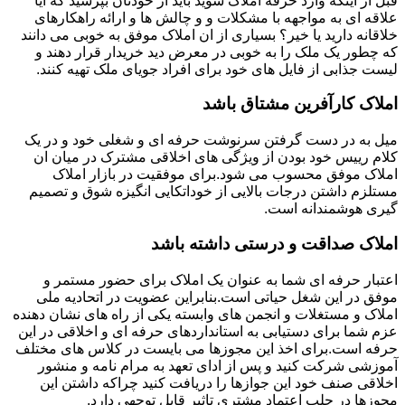
قبل از اینکه وارد حرفه املاک شوید باید از خودتان بپرسید که آیا
علاقه ای به مواجهه با مشکلات و و چالش ها و ارائه راهکارهای
خلاقانه دارید یا خیر؟ بسیاری از ان املاک موفق به خوبی می دانند
که چطور یک ملک را به خوبی در معرض دید خریدار قرار دهند و
لیست جذابی از فایل های خود برای افراد جویای ملک تهیه کنند.
املاک کارآفرین مشتاق باشد
میل به در دست گرفتن سرنوشت حرفه ای و شغلی خود و در یک
کلام رییس خود بودن از ویژگی های اخلاقی مشترک در میان ان
املاک موفق محسوب می شود.برای موفقیت در بازار املاک
مستلزم داشتن درجات بالایی از خوداتکایی انگیزه شوق و تصمیم
گیری هوشمندانه است.
املاک صداقت و درستی داشته باشد
اعتبار حرفه ای شما به عنوان یک املاک برای حضور مستمر و
موفق در این شغل حیاتی است.بنابراین عضویت در اتحادیه ملی
املاک و مستغلات و انجمن های وابسته یکی از راه های نشان دهنده
عزم شما برای دستیابی به استانداردهای حرفه ای و اخلاقی در این
حرفه است.برای اخذ این مجوزها می بایست در کلاس های مختلف
آموزشی شرکت کنید و پس از ادای تعهد به مرام نامه و منشور
اخلاقی صنف خود این جوازها را دریافت کنید چراکه داشتن این
مجوزها در جلب اعتماد مشتری تاثیر قابل توجهی دارد.