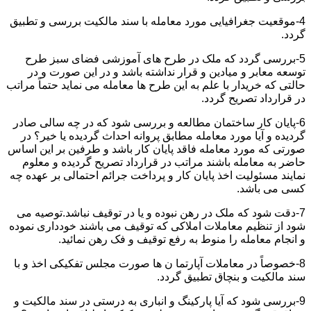
4-موقعیت جغرافیایی مورد معامله با سند مالکیت بررسی و تطبیق
گردد.
5-بررسی گردد که ملک در طرح های آموزشی فضای سبز طرح
توسعه معابر و میادین و قرار نداشته باشد و در این صورت و در
حالتی که خریدار با علم به این طرح ها معامله می نماید حتماً مراتب
در قرارداد تصریح گردد.
6-پایان کار ساختمان مطالعه و بررسی شود که در چه سالی صادر
گردیده و آیا مورد معامله مطابق پروانه احداث گردیده یا خیر؟ در
صورتی که مورد معامله فاقد پایان کار باشد و طرفین بر این اساس
حاضر به معامله باشند مراتب در قرارداد تصریح گردیده و معلوم
نمایند مسئولیت اخذ پایان کار و پرداخت جرائم احتمالی بر عهده چه
کسی می باشد.
7-دقت شود که ملک در رهن نبوده و یا در توقیف نباشد.توصیه می
شود از تنظیم معاملات املاکی که توقیف می باشند خودداری نموده
و انجام معامله را منوط به رفع توقیف و فک رهن نمائید.
8-خصوصاً در معاملات آپارتما ن ها صورت مجلس تفکیکی اخذ و با
سند مالکیت و بنچاق تطبیق گردد.
9-بررسی شود که آیا پارکینگ و انباری به درستی در سند مالکیت و