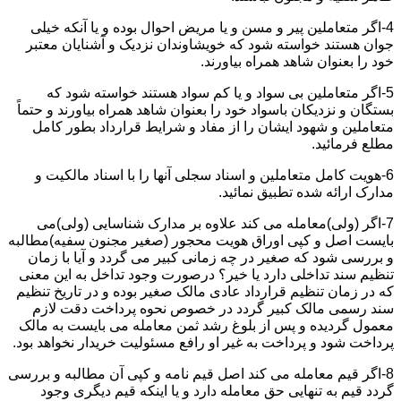
4-اگر متعاملین پیر و مسن و یا مریض احوال بوده و یا آنکه خیلی
جوان هستند خواسته شود که خویشاوندان نزدیک و آشنایان معتبر
خود را بعنوان شاهد همراه بیاورند.
5-اگر متعاملین بی سواد و یا کم سواد هستند خواسته شود که
بستگان و نزدیکان باسواد خود را بعنوان شاهد همراه بیاورند و حتماً
متعاملین و شهود ایشان را از مفاد و شرایط قرارداد بطور کامل
مطلع فرمائید.
6-هویت کامل متعاملین و اسناد سجلی آنها را با اسناد مالکیت و
مدارک ارائه شده تطبیق نمائید.
7-اگر (ولی)معامله می کند علاوه بر مدارک شناسایی (ولی)می
بایست اصل و کپی اوراق هویت محجور (صغیر مجنون سفیه)مطالبه
و بررسی شود که صغیر در چه زمانی کبیر می گردد و آیا با زمان
تنظیم سند تداخلی دارد یا خیر؟ درصورت وجود تداخل به این معنی
که در زمان تنظیم قرارداد عادی مالک صغیر بوده و در تاریخ تنظیم
سند رسمی مالک کبیر گردد در خصوص نحوه پرداخت دقت لازم
معمول گردیده و پس از بلوغ رشد ثمن معامله می بایست به مالک
پرداخت شود و پرداخت به غیر او رافع مسئولیت خریدار نخواهد بود.
8-اگر قیم معامله می کند اصل قیم نامه و کپی آن مطالبه و بررسی
گردد قیم به تنهایی حق معامله دارد و یا اینکه قیم دیگری وجود