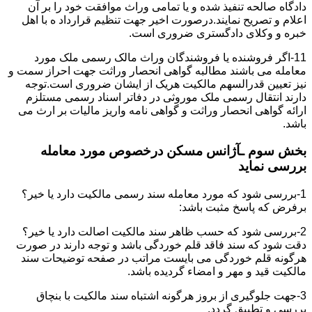
دادگاه صالحه تنفیذ شده و یا تمامی وراث موافقت خود را بر آن
اعلام و تصریح نمایند.درصورت اخیر جهت تنظیم قرارداد ه با اهل
خبره و وکلای دادگستری ضروری است.
11-اگر فروشنده یا فروشندگان وراث مالک رسمی ملک مورد
معامله می باشند مطالبه گواهی انحصار وراثت جهت احراز سمت و
نیز تعیین قدرالسهم مالکیت هریک از ایشان ضروری است.توجه
دارند انتقال رسمی ملک موروثی در دفاتر اسناد رسمی مستلزم
ارائه گواهی انحصار وراثت و گواهی نامه واریز مالیات بر ارث می
باشد.
بخش سوم ـآژانس مسکن درخصوص مورد معامله
بررسی نماید
1-بررسی شود که مورد معامله سند رسمی مالکیت دارد یا خیر؟
برفرض که پاسخ مثبت باشد:
2-بررسی شود که حسب ظاهر سند مالکیت اصالت دارد یا خیر؟
دقت شود که سند فاقد قلم خوردگی باشد و توجه دارند در صورت
هرگونه قلم خوردگی می بایست مراتب در صفحه توضیحات سند
مالکیت قید و مهر و امضاء گردیده باشد.
3-جهت جلوگیری از بروز هرگونه اشتباه سند مالکیت با بنچاق
بررسی و تطبیق گردد.