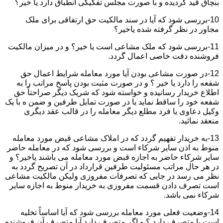
بنچاق قید گردیده و با صورت مجلس تفکیکی انطباق دارد یا خیر؟
10-بررسی شود که آیا در سند مالکیت حق ارتفاقی برای ملک
مجاور در نظر گرفته شده یاخیر؟
11-بررسی شود که ملک مشاعی است یا خیر؟ و در میزان مالکیت
فروشنده دقت خاصی اعمال گردد.
12-در صورت مشاعی بودن آیا مورد معامله شرایط اعمال حق
شفعه را دارد یا خیر ؟ و در صورت مثبت بودن پاسخ مراتب را به
اطلاع خریدار رسانیده و خواسته شود که شریک دیگر صراحتاً حق
شفعه خود را ساقط نماید یا در صورت تمایل طرفین و ضمن ه با یک
وکیل دعاوی یا فرد مطلع دیگر معامله را در قالب عقد دیگری
منعقد نمائید.
13-به خریدار تفهیم گردد که در املاک مشاعی قبض مورد معامله
منوط به اذن سایر شرکاء است و بررسی شود که در معامله حاضر
سایر شرکاء حاضر به اجازه قبض مورد معامله می باشند یاخیر؟ و
در هر حال مراتب مسئولیت طرفین قرارداد در آن تصریح گردد به
نظر می رسد در جایی که تصرفات مفروزی ولیکن مالکیت مشاعی
است تصرف دادن قسمت مفروزی به خریدار منوط به اجازه سایر
شرکاء نمی باشد.
14-وضعیت فعلی مورد معامله بررسی شود که آیا اساساً تخلیه
است یا متصرف دارد ؟ و اگر متصرف دارد آیا متصرف آن فروشنده