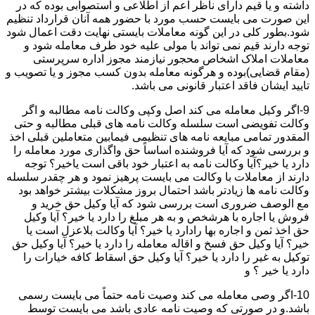
داشته و یا قیم دارای ناظر اعم از اطلاعی و استصوابی بوده که در
این صورت می بایست حسب مورد با حضور همه آنان قرارداد تنظیم
شود.بطور کلی در این گونه معاملات بایستی نهایت دقت اعمال شود
توجه دارند قیم نمی تواند با مولی علیه خود طرف معامله شود و
معاملات املاک اشخاص محجور نیازمند مجوز اداره سرپرستی
(مقام قضایی)بوده و هرگونه معامله بدون کسب مجوز و یا تصویب و
تایید ایشان فاقد اعتبار قانونی می باشد.
9-اگر وکیل معامله می کند اصل وکپی وکالت نامه مطالبه و اگر
وکالت تفویضی است سلسله وکالت نامه های قبلی مطالبه و حتی
المقدور تمامی مبایعه نامه های تنظیمی فیمابین متعاملین قبلی اخذ
و بررسی شود که آیا فروشنده اساساً حق واگذاری مورد معامله را
دارد یا خیر؟آیا وکالت نامه به اعتبار خود باقی است یاخیر؟ توجه
دارند از معاملات با وکالت می بایست پرهیز نمود و هر چقدر سلسله
وکالت نامه ها زیادتر باشد احتمال بروز مشکلات بیشتر خواهد بود
مع الوصف ضروری است بررسی شود که آیا وکیل حق خرید و
فروش یا اجاره با هرشخص و به هر مبلغ را دارد یا خیر؟ آیا وکیل
حق اخذ ثمن و اجاره بها رادارد یا خیر؟ آیا وکالت بلاعزل است یا
خیر؟ آیا وکیل حق فسخ و اقاله معامله را دارد یا خیر؟ آیا وکیل حق
توکیل به غیر را دارد یا خیر؟ آیا وکیل حق اسقاط کافه خیارات را
دارد یا خیر ؟ و
10-اگر وصی معامله می کند وصیت نامه حتماً می بایست رسمی
باشد.و در صورتی که وصیت نامه عادی باشد می بایست توسط