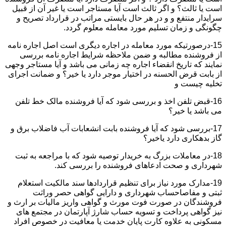
است یا ثالث؟ و اگر ثالث است آیا مستاجر است یا غیر آن از قبیل
سرایدار منتفع و و در هر حال بایستی مراتب در قرارداد تصریح و
چگونگی و زمان تسلیم مورد معامله معلوم گردد.
15-درصورتیکه مورد معامله در اجاره دیگری است اصل اجاره نامه
از فروشنده مطالبه و ضمن ملاحظه شرایط اجاره نامه بررسی
نمایند که تاریخ انقضاء اجاره چه زمانی می باشد و آیا مستاجر وجهی
از بابت قرض الحسنه در اختیار موجر دارد یا خیر؟ و ضمانت اجرای
تخلیه چیست و
16-قبض تلفن اخذ و بررسی شود که آیا فروشنده مالک خط تلفن
می باشد یا خیر؟
17-بررسی شود که آیا فروشنده بابت انشعابات آب فاضلاب برق و
گاز بدهکاری دارد یاخیر؟
18-در معاملات بزرگ به خریدار توصیه شود که با مراجعه به ثبت
شهرداری و صحت ادعاهای فروشنده را بررسی کند.
19-مدارک مورد نیاز برای تنظیم قراردادها سند مالکیت استعلام
ثبتی و مفاصاحساب شهرداری و دارایی گواهی حصر وراثت
فروشندگان در صورت فوت مورث و گواهی واریز مالیات بر ارث و
نیز گواهی پرداخت و تسویه حساب شارژ آپارتمان در مجتمع های
مسکونی به علاوه کارت پایان خدمت یا معافیت در خصوص افراد