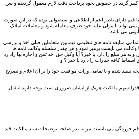
لک کبیر گردد در خصوص نحوه پرداخت دقت لازم معمول گردیده و پس
 یا قیم دارای ناظر اعم از اطلاعی و استصوابی بوده که در این صورت
نمی تواند با مولی علیه خود طرف معامله شود و معاملات املاک
نونی می باشد.
مامی مبایعه نامه های تنظیمی فیمابین متعاملین قبلی اخذ و بررسی
 با وکالت می بایست پرهیز نمود و هر چقدر سلسله وکالت نامه ها
ر مبلغ را دارد یا خیر؟ آیا وکیل حق اخذ ثمن و اجاره بها رادارد
ق اسقاط کافه خیارات را دارد یا خیر ؟ و
تنفیذ شده و یا تمامی وراث موافقت خود را بر آن اعلام و تصریح
قدرالسهم مالکیت هریک از ایشان ضروری است.توجه دارند انتقال
 قلم خوردگی می بایست مراتب در صفحه توضیحات سند مالکیت قید