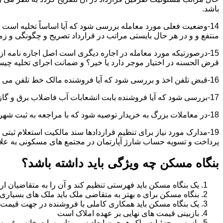
باشد.
14-وضعیت فعلی مورد معامله بررسی شود که آیا اساساً تخلیه است 
منتفع و و در هر حال بایستی مراتب در قرارداد تصریح و چگونگی و زم
15-درصورتیکه مورد معامله در اجاره دیگری است اصل اجاره نامه ا
قرض الحسنه در اختیار موجر دارد یا خیر؟ و ضمانت اجرای تخلیه چی
16-قبض تلفن اخذ و بررسی شود که آیا فروشنده مالک خط تلفن می باشد یا خیر؟
17-بررسی شود که آیا فروشنده بابت انشعابات آب فاضلاب برق و گاز بدهکاری دارد یاخیر؟
18-در معاملات بزرگ به خریدار توصیه شود که با مراجعه به ثبت شهرداری و صحت ادعاهای فروشنده را بررسی کند.
19-مدارک مورد نیاز برای تنظیم قراردادها سند مالکیت استعلام 
پرداخت و تسویه حساب شارژ آپارتمان در مجتمع های مسکونی به عل
بنگاه مسکن چه ویژگی باید داشته باشد؟
یک بنگاه مسکن باید فهرستی تنظیم کند و آن را به متقاضیان ارا
بنگاه مسکن برای ه بهتر به متقاضی ملک باید ملک های بسیاری 
یک بنگاه مسکن باید همکاری کاملی با فروشنده در جهت قیمت
بازبینی قیمت های نهایی بر عهده املاک است
بازرسی جزئیات ملک همچون ابعاد زمین تاسیسات خانه و غیره