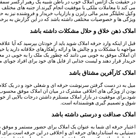
در حقیقت یک آژانس املاک خوب در باطن شبیه یک رهبر ارکسر سمفون
می کند تا معاملات ملکی با موفقیت انجام گیرند.از جنبه های مختلف د
وکیل تحلیلگر مدیر مالی رایزن و بازاریاب خریدار و فروشنده نیز به ح
ویژگی ها و خصوصیات مختلفی داشته باشد که در این گزارش به برخی ا
املاک ذهن خلاق و حلال مشکلات داشته باشد
قبل از اینکه وارد حرفه املاک شوید باید از خودتان بپرسید که آیا علاقه
مواجهه با مشکلات و و چالش ها و ارائه راهکارهای خلاقانه دارید یا خی
ان املاک موفق به خوبی می دانند که چطور یک ملک را به خوبی در م
خریدار قرار دهند و لیست جذابی از فایل های خود برای افراد جویای مل
املاک کارآفرین مشتاق باشد
میل به در دست گرفتن سرنوشت حرفه ای و شغلی خود و در یک کلام
بودن از ویژگی های اخلاقی مشترک در میان ان املاک موفق محسوب
شود.برای موفقیت در بازار املاک مستلزم داشتن درجات بالایی از خودا
شوق و تصمیم گیری هوشمندانه است.
املاک صداقت و درستی داشته باشد
اعتبار حرفه ای شما به عنوان یک املاک برای حضور مستمر و موفق در
دستیابی به استانداردهای حرفه ای و اخلاقی در این حرفه است.برای