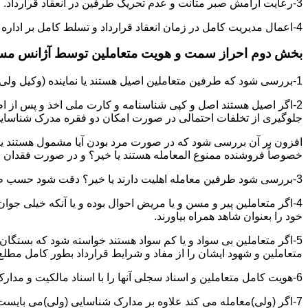
3-رعایت آرامش صبر متانت و عدم تحریک طرفین در انعقاد قرارداد.
4-اعمال مدیریت کامل در زمان انعقاد قرارداد و تسلط کامل بر اداره بحث و مذاکره ضمن هوشیاری و سرعت انتقال بالا.
بخش دوم احراز سمت و هویت متعاملین توسط آژانس م
1-بررسی شود که طرفین متعاملین اصیل هستند یا نماینده (وکیل ولی قیم وصی)
2-اگر اصیل هستند اصل و کپی شناسنامه و کارت ملی اخذ و پس از ا
جلوگیری از تخلفات احتمالی در صورت امکان دو فقره مدرک شناسای
افزون بر آن بررسی شود که در صورت مرد بودن آیا مشمول هستند یا خیر
خصوصاً فروشنده ممنوع المعامله هستند یا خیر؟ و در صورت فقدان موا
3-بررسی شود طرفین معامله اهلیت دارند یا خیر؟ دقت شود حسب ظاهر سفیه و مجنون نباشند.
4-اگر متعاملین پیر و مسن و یا مریض احوال بوده و یا آنکه خیلی جو
خود را بعنوان شاهد همراه بیاورند.
5-اگر متعاملین بی سواد و یا کم سواد هستند خواسته شود که بستگان و 
متعاملین و شهود ایشان را از مفاد و شرایط قرارداد بطور کامل مطلع 
6-هویت کامل متعاملین و اسناد سجلی آنها را با اسناد مالکیت و مدارک ارائه شده تطبیق نمائید.
7-اگر (ولی)معامله می کند علاوه بر مدارک شناسایی (ولی)می بایس