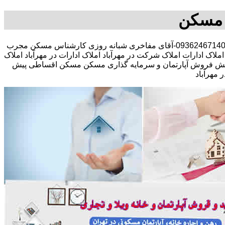
ه مسکن
مشاوره املاک در خرید فروش رهن اجاره مستقلات کلنگی تجاری-09362467140-آقای مفاخری شبانه روزی کارشناس مسکن مجرب
اک ادارات املاک شرکت در مهرآباد املاک ادارات در مهرآباد املاک
 منزل پیش فروش آپارتمان و سرمایه گذاری مسکن مسکن اقساطی پیش
مهرآباد