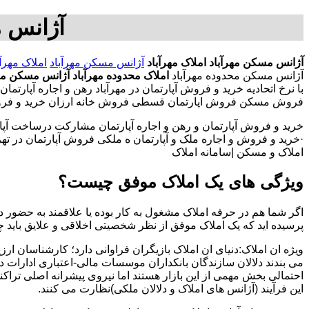
آژانس م
آژانس مسکن مهرآباد
املاک مهرآباد
آژانس مسکن مهرآباد
املاک مهرآب
آژانس مسکن محدوده مهرآباد
املاک محدوده مهرآباد
آژانس مسکن منط
با نرخ اتحادیه خرید و فروش آپارتمان در مهرآباد رهن و اجاره آپا
فروش مسکن فروش اپارتمان قسطی فروش خانه ارزان خرید و فروش آپ
خرید و فروش آپارتمان و رهن و اجاره آپارتمان مشارکت درساخت آپار
·خرید و فروش و اجاره ملک و آپارتمان ه ملکی فروش آپارتمان در تهران
املاک و مسکن |سامانه املاک
ویژگی های یک املاک موفق چیست؟
اگر شما هم در حرفه املاک مشغول به کار بوده یا علاقمند به حضور در
پرسیده اید که یک املاک موفق از نظر شخصیتی اخلاقی و علایق باید 
ویژه ان املاک:دنیای ان املاک بازیگران فراوانی دارد؛ کارشناسان ارز
می بندند دلالان سازندگان بانکداران موسسات مالی-اعتباری ادارات 
احتمالی بخش مهمی از این بازار هستند اما نیروی پیشرانه اصلی تراک
این فرآیند (آژانس های املاک و دلالان ملکی)نظارت می کنند.