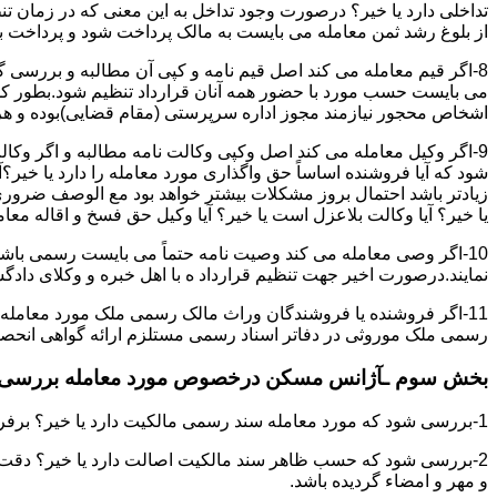
تداخلی دارد یا خیر؟ درصورت وجود تداخل به این معنی که در زمان 
از بلوغ رشد ثمن معامله می بایست به مالک پرداخت شود و پرداخت به 
8-اگر قیم معامله می کند اصل قیم نامه و کپی آن مطالبه و بررسی گر
می بایست حسب مورد با حضور همه آنان قرارداد تنظیم شود.بطور کلی 
اشخاص محجور نیازمند مجوز اداره سرپرستی (مقام قضایی)بوده و هرگو
9-اگر وکیل معامله می کند اصل وکپی وکالت نامه مطالبه و اگر وکا
شود که آیا فروشنده اساساً حق واگذاری مورد معامله را دارد یا خیر؟آ
زیادتر باشد احتمال بروز مشکلات بیشتر خواهد بود مع الوصف ضروری ا
یا خیر؟ آیا وکالت بلاعزل است یا خیر؟ آیا وکیل حق فسخ و اقاله معامله
10-اگر وصی معامله می کند وصیت نامه حتماً می بایست رسمی باشد
نمایند.درصورت اخیر جهت تنظیم قرارداد ه با اهل خبره و وکلای د
11-اگر فروشنده یا فروشندگان وراث مالک رسمی ملک مورد معامله
رسمی ملک موروثی در دفاتر اسناد رسمی مستلزم ارائه گواهی انحصار 
بخش سوم ـآژانس مسکن درخصوص مورد معامله بررسی ن
1-بررسی شود که مورد معامله سند رسمی مالکیت دارد یا خیر؟ برفرض که پاسخ مثبت باشد:
2-بررسی شود که حسب ظاهر سند مالکیت اصالت دارد یا خیر؟ دقت 
و مهر و امضاء گردیده باشد.