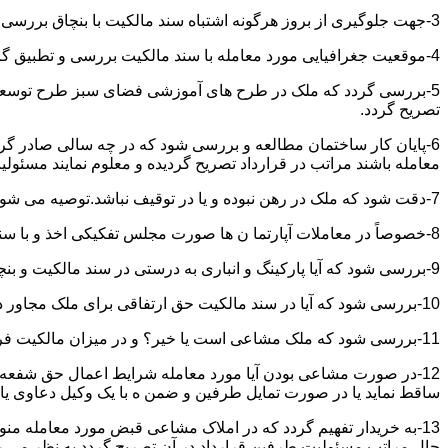
3-جهت جلوگیری از بروز هرگونه اشتباه سند مالکیت با بنچاق بررسی و تطبیق گردد.
4-موقعیت جغرافیایی مورد معامله با سند مالکیت بررسی و تطبیق گردد.
5-بررسی گردد که ملک در طرح های آموزشی فضای سبز طرح توسعه معابر
تصریح گردد.
6-پایان کار ساختمان مطالعه و بررسی شود که در چه سالی صادر گردی
معامله باشند مراتب در قرارداد تصریح گردیده و معلوم نمایند مسئول
7-دقت شود که ملک در رهن نبوده و یا در توقیف نباشد.توصیه می شود از تنظیم معاملات املاکی که توقیف می باشند خودداری نموده و انجام معامله را منوط به رفع توقیف و فک رهن نمائید.
8-خصوصاً در معاملات آپارتما ن ها صورت مجلس تفکیکی اخذ و با سند مالکیت و بنچاق تطبیق گردد.
9-بررسی شود که آیا پارکینگ و انباری به درستی در سند مالکیت و بنچاق قید گردیده و با صورت مجلس تفکیکی انطباق دارد یا خیر؟
10-بررسی شود که آیا در سند مالکیت حق ارتفاقی برای ملک مجاور در نظر گرفته شده یاخیر؟
11-بررسی شود که ملک مشاعی است یا خیر؟ و در میزان مالکیت فروشنده دقت خاصی اعمال گردد.
12-در صورت مشاعی بودن آیا مورد معامله شرایط اعمال حق شفعه ر
ساقط نماید یا در صورت تمایل طرفین و ضمن ه با یک وکیل دعاوی یا ف
13-به خریدار تفهیم گردد که در املاک مشاعی قبض مورد معامله م
حال مراتب مسئولیت طرفین قرارداد در آن تصریح گردد به نظر می