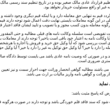
تنظیم قرارداد عادی مالک صغیر بوده و در تاریخ تنظیم سند رسمی ما
غیر او رافع مسئولیت خریدار نخواهد بود.
دد قیم به تنهایی حق معامله دارد و یا اینکه قیم دیگری وجود داشته و
در این گونه معاملات بایستی نهایت دقت اعمال شود توجه دارند قیم 
نه معامله بدون کسب مجوز و یا تصویب و تایید ایشان فاقد اعتبار قا
لت تفویضی است سلسله وکالت نامه های قبلی مطالبه و حتی المقدور ت
یا وکالت نامه به اعتبار خود باقی است یاخیر؟ توجه دارند از معاملات
ست بررسی شود که آیا وکیل حق خرید و فروش یا اجاره با هرشخص و به ه
 را دارد یا خیر؟ آیا وکیل حق توکیل به غیر را دارد یا خیر؟ آیا وکیل ح
.و در صورتی که وصیت نامه عادی باشد می بایست توسط دادگاه صالحه 
ادگستری ضروری است.
 می باشند مطالبه گواهی انحصار وراثت جهت احراز سمت و نیز تعیین 
وراثت و گواهی نامه واریز مالیات بر ارث می باشد.
ماید
شود که سند فاقد قلم خوردگی باشد و توجه دارند در صورت هرگونه