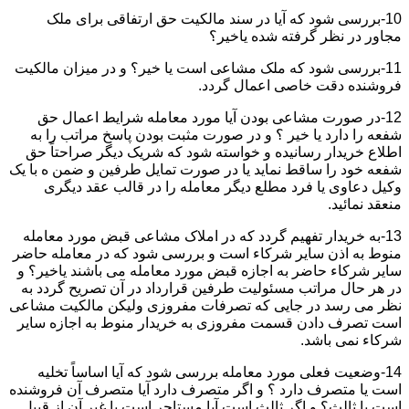
10-بررسی شود که آیا در سند مالکیت حق ارتفاقی برای ملک
مجاور در نظر گرفته شده یاخیر؟
11-بررسی شود که ملک مشاعی است یا خیر؟ و در میزان مالکیت
فروشنده دقت خاصی اعمال گردد.
12-در صورت مشاعی بودن آیا مورد معامله شرایط اعمال حق
شفعه را دارد یا خیر ؟ و در صورت مثبت بودن پاسخ مراتب را به
اطلاع خریدار رسانیده و خواسته شود که شریک دیگر صراحتاً حق
شفعه خود را ساقط نماید یا در صورت تمایل طرفین و ضمن ه با یک
وکیل دعاوی یا فرد مطلع دیگر معامله را در قالب عقد دیگری
منعقد نمائید.
13-به خریدار تفهیم گردد که در املاک مشاعی قبض مورد معامله
منوط به اذن سایر شرکاء است و بررسی شود که در معامله حاضر
سایر شرکاء حاضر به اجازه قبض مورد معامله می باشند یاخیر؟ و
در هر حال مراتب مسئولیت طرفین قرارداد در آن تصریح گردد به
نظر می رسد در جایی که تصرفات مفروزی ولیکن مالکیت مشاعی
است تصرف دادن قسمت مفروزی به خریدار منوط به اجازه سایر
شرکاء نمی باشد.
14-وضعیت فعلی مورد معامله بررسی شود که آیا اساساً تخلیه
است یا متصرف دارد ؟ و اگر متصرف دارد آیا متصرف آن فروشنده
است یا ثالث؟ و اگر ثالث است آیا مستاجر است یا غیر آن از قبیل