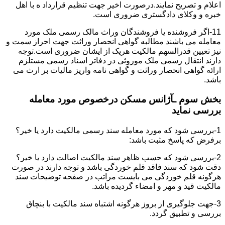
اعلام و تصریح نمایند.درصورت اخیر جهت تنظیم قرارداد ه با اهل
خبره و وکلای دادگستری ضروری است.
11-اگر فروشنده یا فروشندگان وراث مالک رسمی ملک مورد
معامله می باشند مطالبه گواهی انحصار وراثت جهت احراز سمت و
نیز تعیین قدرالسهم مالکیت هریک از ایشان ضروری است.توجه
دارند انتقال رسمی ملک موروثی در دفاتر اسناد رسمی مستلزم
ارائه گواهی انحصار وراثت و گواهی نامه واریز مالیات بر ارث می
باشد.
بخش سوم ـآژانس مسکن درخصوص مورد معامله
بررسی نماید
1-بررسی شود که مورد معامله سند رسمی مالکیت دارد یا خیر؟
برفرض که پاسخ مثبت باشد:
2-بررسی شود که حسب ظاهر سند مالکیت اصالت دارد یا خیر؟
دقت شود که سند فاقد قلم خوردگی باشد و توجه دارند در صورت
هرگونه قلم خوردگی می بایست مراتب در صفحه توضیحات سند
مالکیت قید و مهر و امضاء گردیده باشد.
3-جهت جلوگیری از بروز هرگونه اشتباه سند مالکیت با بنچاق
بررسی و تطبیق گردد.