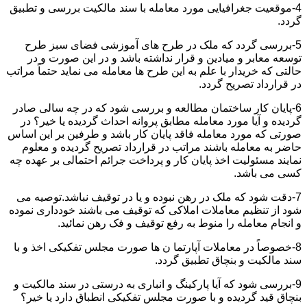
4-موقعیت جغرافیایی مورد معامله با سند مالکیت بررسی و تطبیق
گردد.
5-بررسی گردد که ملک در طرح های آموزشی فضای سبز طرح
توسعه معابر و میادین و قرار نداشته باشد و در این صورت و در
حالتی که خریدار با علم به این طرح ها معامله می نماید حتماً مراتب
در قرارداد تصریح گردد.
6-پایان کار ساختمان مطالعه و بررسی شود که در چه سالی صادر
گردیده و آیا مورد معامله مطابق پروانه احداث گردیده یا خیر؟ در
صورتی که مورد معامله فاقد پایان کار باشد و طرفین بر این اساس
حاضر به معامله باشند مراتب در قرارداد تصریح گردیده و معلوم
نمایند مسئولیت اخذ پایان کار و پرداخت جرائم احتمالی بر عهده چه
کسی می باشد.
7-دقت شود که ملک در رهن نبوده و یا در توقیف نباشد.توصیه می
شود از تنظیم معاملات املاکی که توقیف می باشند خودداری نموده
و انجام معامله را منوط به رفع توقیف و فک رهن نمائید.
8-خصوصاً در معاملات آپارتما ن ها صورت مجلس تفکیکی اخذ و با
سند مالکیت و بنچاق تطبیق گردد.
9-بررسی شود که آیا پارکینگ و انباری به درستی در سند مالکیت و
بنچاق قید گردیده و با صورت مجلس تفکیکی انطباق دارد یا خیر؟