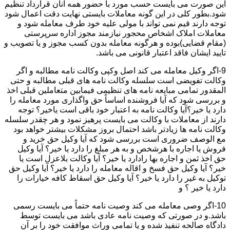
این صورت می بایست حسب مورد با حضور همه آنان قرارداد تنظیم
شود.بطور کلی در این گونه معاملات بایستی نهایت دقت اعمال شود
توجه دارند قیم نمی تواند با مولی علیه خود طرف معامله شود و
معاملات املاک اشخاص محجور نیازمند مجوز اداره سرپرستی
(مقام قضایی)بوده و هرگونه معامله بدون کسب مجوز و یا تصویب و
تایید ایشان فاقد اعتبار قانونی می باشد.
9-اگر وکیل معامله می کند اصل وکپی وکالت نامه مطالبه و اگر
وکالت تفویضی است سلسله وکالت نامه های قبلی مطالبه و حتی
المقدور تمامی مبایعه نامه های تنظیمی فیمابین متعاملین قبلی اخذ
و بررسی شود که آیا فروشنده اساساً حق واگذاری مورد معامله را
دارد یا خیر؟آیا وکالت نامه به اعتبار خود باقی است یاخیر؟ توجه
دارند از معاملات با وکالت می بایست پرهیز نمود و هر چقدر سلسله
وکالت نامه ها زیادتر باشد احتمال بروز مشکلات بیشتر خواهد بود
مع الوصف ضروری است بررسی شود که آیا وکیل حق خرید و
فروش یا اجاره با هرشخص و به هر مبلغ را دارد یا خیر؟ آیا وکیل
حق اخذ ثمن و اجاره بها رادارد یا خیر؟ آیا وکالت بلاعزل است یا
خیر؟ آیا وکیل حق فسخ و اقاله معامله را دارد یا خیر؟ آیا وکیل حق
توکیل به غیر را دارد یا خیر؟ آیا وکیل حق اسقاط کافه خیارات را
دارد یا خیر ؟ و
10-اگر وصی معامله می کند وصیت نامه حتماً می بایست رسمی
باشد.و در صورتی که وصیت نامه عادی باشد می بایست توسط
دادگاه صالحه تنفیذ شده و یا تمامی وراث موافقت خود را بر آن