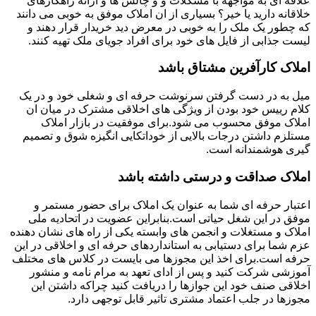
علاقه ای به مواجهه با مشکلات و و چالش ها و ارائه راهکارهای
خلاقانه دارید یا خیر؟ بسیاری از ان املاک موفق به خوبی می دانند
که چطور یک ملک را به خوبی در معرض دید خریدار قرار دهند و
لیست جذابی از فایل های خود برای افراد جویای ملک تهیه کنند.
املاک کارآفرین مشتاق باشد
میل به در دست گرفتن سرنوشت حرفه ای و شغلی خود و در یک
کلام رییس خود بودن از ویژگی های اخلاقی مشترک در میان ان
املاک موفق محسوب می شود.برای موفقیت در بازار املاک
مستلزم داشتن درجات بالایی از خوداتکایی انگیزه شوق و تصمیم
گیری هوشمندانه است.
املاک صداقت و درستی داشته باشد
اعتبار حرفه ای شما به عنوان یک املاک برای حضور مستمر و
موفق در این شغل حیاتی است.بنابراین عضویت در اتحادیه ملی
املاک و مستغلات و انجمن های وابسته یکی از راه های نشان دهنده
عزم شما برای دستیابی به استانداردهای حرفه ای و اخلاقی در این
حرفه است.برای اخذ این مجوزها می بایست در کلاس های مختلف
آموزشی شرکت کنید و پس از ادای تعهد به مرام نامه و منشور
اخلاقی صنف خود این جوازها را دریافت کنید چراکه داشتن این
مجوزها در جلب اعتماد مشتری تاثیر قابل توجهی دارد.