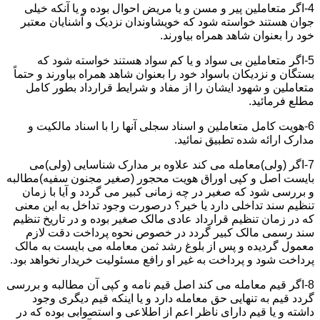
4-اگر متعاملین پیر و مسن و یا مریض احوال بوده و یا آنکه خیلی
جوان هستند خواسته شود که خویشاوندان نزدیک و آشنایان معتبر
خود را بعنوان شاهد همراه بیاورند.
5-اگر متعاملین بی سواد و یا کم سواد هستند خواسته شود که
بستگان و نزدیکان باسواد خود را بعنوان شاهد همراه بیاورند و حتماً
متعاملین و شهود ایشان را از مفاد و شرایط قرارداد بطور کامل
مطلع فرمائید.
6-هویت کامل متعاملین و اسناد سجلی آنها را با اسناد مالکیت و
مدارک ارائه شده تطبیق نمائید.
7-اگر (ولی)معامله می کند علاوه بر مدارک شناسایی (ولی)می
بایست اصل و کپی اوراق هویت محجور (صغیر مجنون سفیه)مطالبه
و بررسی شود که صغیر در چه زمانی کبیر می گردد و آیا با زمان
تنظیم سند تداخلی دارد یا خیر؟ درصورت وجود تداخل به این معنی
که در زمان تنظیم قرارداد عادی مالک صغیر بوده و در تاریخ تنظیم
سند رسمی مالک کبیر گردد در خصوص نحوه پرداخت دقت لازم
معمول گردیده و پس از بلوغ رشد ثمن معامله می بایست به مالک
پرداخت شود و پرداخت به غیر او رافع مسئولیت خریدار نخواهد بود.
8-اگر قیم معامله می کند اصل قیم نامه و کپی آن مطالبه و بررسی
گردد قیم به تنهایی حق معامله دارد و یا اینکه قیم دیگری وجود
داشته و یا قیم دارای ناظر اعم از اطلاعی و استصوابی بوده که در