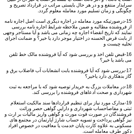
سرایدار منتفع و و در هر حال بایستی مراتب در قرارداد تصریح و
چگونگی و زمان تسلیم مورد معامله معلوم گردد.
15-درصورتیکه مورد معامله در اجاره دیگری است اصل اجاره نامه
از فروشنده مطالبه و ضمن ملاحظه شرایط اجاره نامه بررسی
نمایند که تاریخ انقضاء اجاره چه زمانی می باشد و آیا مستاجر وجهی
از بابت قرض الحسنه در اختیار موجر دارد یا خیر؟ و ضمانت اجرای
تخلیه چیست و
16-قبض تلفن اخذ و بررسی شود که آیا فروشنده مالک خط تلفن
می باشد یا خیر؟
17-بررسی شود که آیا فروشنده بابت انشعابات آب فاضلاب برق و
گاز بدهکاری دارد یاخیر؟
18-در معاملات بزرگ به خریدار توصیه شود که با مراجعه به ثبت
شهرداری و صحت ادعاهای فروشنده را بررسی کند.
19-مدارک مورد نیاز برای تنظیم قراردادها سند مالکیت استعلام
ثبتی و مفاصاحساب شهرداری و دارایی گواهی حصر وراثت
فروشندگان در صورت فوت مورث و گواهی واریز مالیات بر ارث و
نیز گواهی پرداخت و تسویه حساب شارژ آپارتمان در مجتمع های
مسکونی به علاوه کارت پایان خدمت یا معافیت در خصوص افراد
ذکور طرف معامله است.