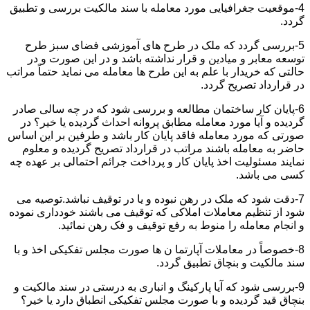
4-موقعیت جغرافیایی مورد معامله با سند مالکیت بررسی و تطبیق
گردد.
5-بررسی گردد که ملک در طرح های آموزشی فضای سبز طرح
توسعه معابر و میادین و قرار نداشته باشد و در این صورت و در
حالتی که خریدار با علم به این طرح ها معامله می نماید حتماً مراتب
در قرارداد تصریح گردد.
6-پایان کار ساختمان مطالعه و بررسی شود که در چه سالی صادر
گردیده و آیا مورد معامله مطابق پروانه احداث گردیده یا خیر؟ در
صورتی که مورد معامله فاقد پایان کار باشد و طرفین بر این اساس
حاضر به معامله باشند مراتب در قرارداد تصریح گردیده و معلوم
نمایند مسئولیت اخذ پایان کار و پرداخت جرائم احتمالی بر عهده چه
کسی می باشد.
7-دقت شود که ملک در رهن نبوده و یا در توقیف نباشد.توصیه می
شود از تنظیم معاملات املاکی که توقیف می باشند خودداری نموده
و انجام معامله را منوط به رفع توقیف و فک رهن نمائید.
8-خصوصاً در معاملات آپارتما ن ها صورت مجلس تفکیکی اخذ و با
سند مالکیت و بنچاق تطبیق گردد.
9-بررسی شود که آیا پارکینگ و انباری به درستی در سند مالکیت و
بنچاق قید گردیده و با صورت مجلس تفکیکی انطباق دارد یا خیر؟