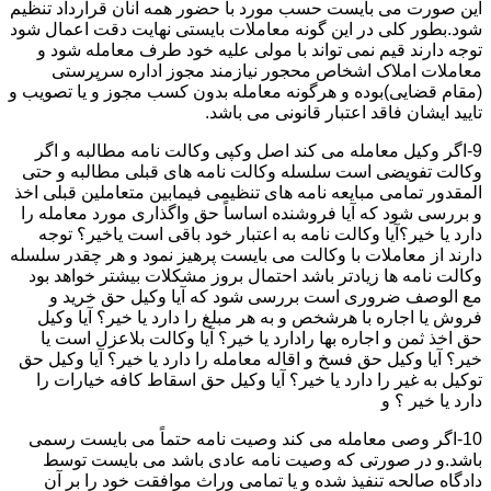
این صورت می بایست حسب مورد با حضور همه آنان قرارداد تنظیم
شود.بطور کلی در این گونه معاملات بایستی نهایت دقت اعمال شود
توجه دارند قیم نمی تواند با مولی علیه خود طرف معامله شود و
معاملات املاک اشخاص محجور نیازمند مجوز اداره سرپرستی
(مقام قضایی)بوده و هرگونه معامله بدون کسب مجوز و یا تصویب و
تایید ایشان فاقد اعتبار قانونی می باشد.
9-اگر وکیل معامله می کند اصل وکپی وکالت نامه مطالبه و اگر
وکالت تفویضی است سلسله وکالت نامه های قبلی مطالبه و حتی
المقدور تمامی مبایعه نامه های تنظیمی فیمابین متعاملین قبلی اخذ
و بررسی شود که آیا فروشنده اساساً حق واگذاری مورد معامله را
دارد یا خیر؟آیا وکالت نامه به اعتبار خود باقی است یاخیر؟ توجه
دارند از معاملات با وکالت می بایست پرهیز نمود و هر چقدر سلسله
وکالت نامه ها زیادتر باشد احتمال بروز مشکلات بیشتر خواهد بود
مع الوصف ضروری است بررسی شود که آیا وکیل حق خرید و
فروش یا اجاره با هرشخص و به هر مبلغ را دارد یا خیر؟ آیا وکیل
حق اخذ ثمن و اجاره بها رادارد یا خیر؟ آیا وکالت بلاعزل است یا
خیر؟ آیا وکیل حق فسخ و اقاله معامله را دارد یا خیر؟ آیا وکیل حق
توکیل به غیر را دارد یا خیر؟ آیا وکیل حق اسقاط کافه خیارات را
دارد یا خیر ؟ و
10-اگر وصی معامله می کند وصیت نامه حتماً می بایست رسمی
باشد.و در صورتی که وصیت نامه عادی باشد می بایست توسط
دادگاه صالحه تنفیذ شده و یا تمامی وراث موافقت خود را بر آن