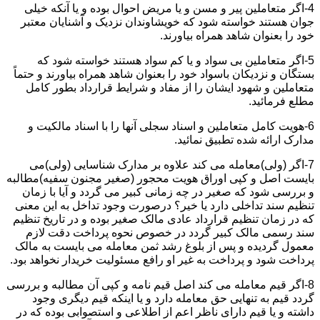
4-اگر متعاملین پیر و مسن و یا مریض احوال بوده و یا آنکه خیلی
جوان هستند خواسته شود که خویشاوندان نزدیک و آشنایان معتبر
خود را بعنوان شاهد همراه بیاورند.
5-اگر متعاملین بی سواد و یا کم سواد هستند خواسته شود که
بستگان و نزدیکان باسواد خود را بعنوان شاهد همراه بیاورند و حتماً
متعاملین و شهود ایشان را از مفاد و شرایط قرارداد بطور کامل
مطلع فرمائید.
6-هویت کامل متعاملین و اسناد سجلی آنها را با اسناد مالکیت و
مدارک ارائه شده تطبیق نمائید.
7-اگر (ولی)معامله می کند علاوه بر مدارک شناسایی (ولی)می
بایست اصل و کپی اوراق هویت محجور (صغیر مجنون سفیه)مطالبه
و بررسی شود که صغیر در چه زمانی کبیر می گردد و آیا با زمان
تنظیم سند تداخلی دارد یا خیر؟ درصورت وجود تداخل به این معنی
که در زمان تنظیم قرارداد عادی مالک صغیر بوده و در تاریخ تنظیم
سند رسمی مالک کبیر گردد در خصوص نحوه پرداخت دقت لازم
معمول گردیده و پس از بلوغ رشد ثمن معامله می بایست به مالک
پرداخت شود و پرداخت به غیر او رافع مسئولیت خریدار نخواهد بود.
8-اگر قیم معامله می کند اصل قیم نامه و کپی آن مطالبه و بررسی
گردد قیم به تنهایی حق معامله دارد و یا اینکه قیم دیگری وجود
داشته و یا قیم دارای ناظر اعم از اطلاعی و استصوابی بوده که در