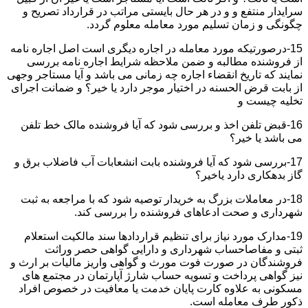
سرایدار منتفع و و در هر حال بایستی مراتب در قرارداد تصریح و
چگونگی و زمان تسلیم مورد معامله معلوم گردد.
15-درصورتیکه مورد معامله در اجاره دیگری است اصل اجاره نامه
از فروشنده مطالبه و ضمن ملاحظه شرایط اجاره نامه بررسی
نمایند که تاریخ انقضاء اجاره چه زمانی می باشد و آیا مستاجر وجهی
از بابت قرض الحسنه در اختیار موجر دارد یا خیر؟ و ضمانت اجرای
تخلیه چیست و
16-قبض تلفن اخذ و بررسی شود که آیا فروشنده مالک خط تلفن
می باشد یا خیر؟
17-بررسی شود که آیا فروشنده بابت انشعابات آب فاضلاب برق و
گاز بدهکاری دارد یاخیر؟
18-در معاملات بزرگ به خریدار توصیه شود که با مراجعه به ثبت
شهرداری و صحت ادعاهای فروشنده را بررسی کند.
19-مدارک مورد نیاز برای تنظیم قراردادها سند مالکیت استعلام
ثبتی و مفاصاحساب شهرداری و دارایی گواهی حصر وراثت
فروشندگان در صورت فوت مورث و گواهی واریز مالیات بر ارث و
نیز گواهی پرداخت و تسویه حساب شارژ آپارتمان در مجتمع های
مسکونی به علاوه کارت پایان خدمت یا معافیت در خصوص افراد
ذکور طرف معامله است.