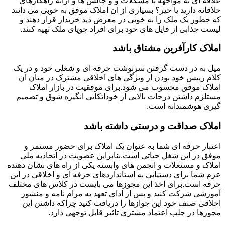
علاقه ای به مواجهه با مشکلات و و چالش ها و ارائه راهکارهای
خلاقانه دارید یا خیر؟ بسیاری از ان املاک موفق به خوبی می دانند
که چطور یک ملک را به خوبی در معرض دید خریدار قرار دهند و
لیست جذابی از فایل های خود برای افراد جویای ملک تهیه کنند.
املاک کارآفرین مشتاق باشد
میل به در دست گرفتن سرنوشت حرفه ای و شغلی خود و در یک
کلام رییس خود بودن از ویژگی های اخلاقی مشترک در میان ان
املاک موفق محسوب می شود.برای موفقیت در بازار املاک
مستلزم داشتن درجات بالایی از خوداتکایی انگیزه شوق و تصمیم
گیری هوشمندانه است.
املاک صداقت و درستی داشته باشد
اعتبار حرفه ای شما به عنوان یک املاک برای حضور مستمر و
موفق در این شغل حیاتی است.بنابراین عضویت در اتحادیه ملی
املاک و مستغلات و انجمن های وابسته یکی از راه های نشان دهنده
عزم شما برای دستیابی به استانداردهای حرفه ای و اخلاقی در این
حرفه است.برای اخذ این مجوزها می بایست در کلاس های مختلف
آموزشی شرکت کنید و پس از ادای تعهد به مرام نامه و منشور
اخلاقی صنف خود این جوازها را دریافت کنید چراکه داشتن این
مجوزها در جلب اعتماد مشتری تاثیر قابل توجهی دارد.