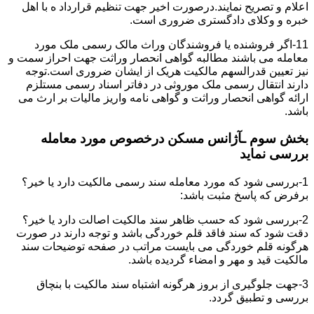
اعلام و تصریح نمایند.درصورت اخیر جهت تنظیم قرارداد ه با اهل
خبره و وکلای دادگستری ضروری است.
11-اگر فروشنده یا فروشندگان وراث مالک رسمی ملک مورد
معامله می باشند مطالبه گواهی انحصار وراثت جهت احراز سمت و
نیز تعیین قدرالسهم مالکیت هریک از ایشان ضروری است.توجه
دارند انتقال رسمی ملک موروثی در دفاتر اسناد رسمی مستلزم
ارائه گواهی انحصار وراثت و گواهی نامه واریز مالیات بر ارث می
باشد.
بخش سوم ـآژانس مسکن درخصوص مورد معامله
بررسی نماید
1-بررسی شود که مورد معامله سند رسمی مالکیت دارد یا خیر؟
برفرض که پاسخ مثبت باشد:
2-بررسی شود که حسب ظاهر سند مالکیت اصالت دارد یا خیر؟
دقت شود که سند فاقد قلم خوردگی باشد و توجه دارند در صورت
هرگونه قلم خوردگی می بایست مراتب در صفحه توضیحات سند
مالکیت قید و مهر و امضاء گردیده باشد.
3-جهت جلوگیری از بروز هرگونه اشتباه سند مالکیت با بنچاق
بررسی و تطبیق گردد.