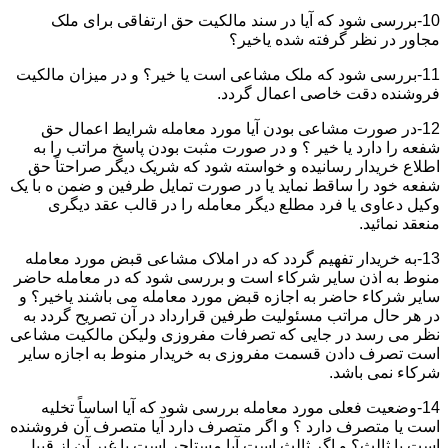
10-بررسی شود که آیا در سند مالکیت حق ارتفاقی برای ملک
مجاور در نظر گرفته شده یاخیر؟
11-بررسی شود که ملک مشاعی است یا خیر؟ و در میزان مالکیت
فروشنده دقت خاصی اعمال گردد.
12-در صورت مشاعی بودن آیا مورد معامله شرایط اعمال حق
شفعه را دارد یا خیر ؟ و در صورت مثبت بودن پاسخ مراتب را به
اطلاع خریدار رسانیده و خواسته شود که شریک دیگر صراحتاً حق
شفعه خود را ساقط نماید یا در صورت تمایل طرفین و ضمن ه با یک
وکیل دعاوی یا فرد مطلع دیگر معامله را در قالب عقد دیگری
منعقد نمائید.
13-به خریدار تفهیم گردد که در املاک مشاعی قبض مورد معامله
منوط به اذن سایر شرکاء است و بررسی شود که در معامله حاضر
سایر شرکاء حاضر به اجازه قبض مورد معامله می باشند یاخیر؟ و
در هر حال مراتب مسئولیت طرفین قرارداد در آن تصریح گردد به
نظر می رسد در جایی که تصرفات مفروزی ولیکن مالکیت مشاعی
است تصرف دادن قسمت مفروزی به خریدار منوط به اجازه سایر
شرکاء نمی باشد.
14-وضعیت فعلی مورد معامله بررسی شود که آیا اساساً تخلیه
است یا متصرف دارد ؟ و اگر متصرف دارد آیا متصرف آن فروشنده
است یا ثالث؟ و اگر ثالث است آیا مستاجر است یا غیر آن از قبیل