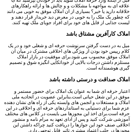
قبل از اینکه وارد حرفه املاک شوید باید از خودتان بپرسید که آیا
علاقه ای به مواجهه با مشکلات و و چالش ها و ارائه راهکارهای
خلاقانه دارید یا خیر؟ بسیاری از ان املاک موفق به خوبی می دانند
که چطور یک ملک را به خوبی در معرض دید خریدار قرار دهند و
لیست جذابی از فایل های خود برای افراد جویای ملک تهیه کنند.
املاک کارآفرین مشتاق باشد
میل به در دست گرفتن سرنوشت حرفه ای و شغلی خود و در یک
کلام رییس خود بودن از ویژگی های اخلاقی مشترک در میان ان
املاک موفق محسوب می شود.برای موفقیت در بازار املاک
مستلزم داشتن درجات بالایی از خوداتکایی انگیزه شوق و تصمیم
گیری هوشمندانه است.
املاک صداقت و درستی داشته باشد
اعتبار حرفه ای شما به عنوان یک املاک برای حضور مستمر و
موفق در این شغل حیاتی است.بنابراین عضویت در اتحادیه ملی
املاک و مستغلات و انجمن های وابسته یکی از راه های نشان دهنده
عزم شما برای دستیابی به استانداردهای حرفه ای و اخلاقی در این
حرفه است.برای اخذ این مجوزها می بایست در کلاس های مختلف
آموزشی شرکت کنید و پس از ادای تعهد به مرام نامه و منشور
اخلاقی صنف خود این جوازها را دریافت کنید چراکه داشتن این
مجوزها در جلب اعتماد مشتری تاثیر قابل توجهی دارد.