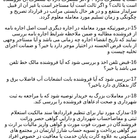
است یا ثالث؟ و اگر ثالث است آیا مستاجر است یا غیر آن از قبیل
سرایدار منتفع و و در هر حال بایستی مراتب در قرارداد تصریح و
چگونگی و زمان تسلیم مورد معامله معلوم گردد.
15-درصورتیکه مورد معامله در اجاره دیگری است اصل اجاره نامه
از فروشنده مطالبه و ضمن ملاحظه شرایط اجاره نامه بررسی
نمایند که تاریخ انقضاء اجاره چه زمانی می باشد و آیا مستاجر وجهی
از بابت قرض الحسنه در اختیار موجر دارد یا خیر؟ و ضمانت اجرای
تخلیه چیست و
16-قبض تلفن اخذ و بررسی شود که آیا فروشنده مالک خط تلفن
می باشد یا خیر؟
17-بررسی شود که آیا فروشنده بابت انشعابات آب فاضلاب برق و
گاز بدهکاری دارد یاخیر؟
18-در معاملات بزرگ به خریدار توصیه شود که با مراجعه به ثبت
شهرداری و صحت ادعاهای فروشنده را بررسی کند.
19-مدارک مورد نیاز برای تنظیم قراردادها سند مالکیت استعلام
ثبتی و مفاصاحساب شهرداری و دارایی گواهی حصر وراثت
فروشندگان در صورت فوت مورث و گواهی واریز مالیات بر ارث و
نیز گواهی پرداخت و تسویه حساب شارژ آپارتمان در مجتمع های
مسکونی به علاوه کارت پایان خدمت یا معافیت در خصوص افراد