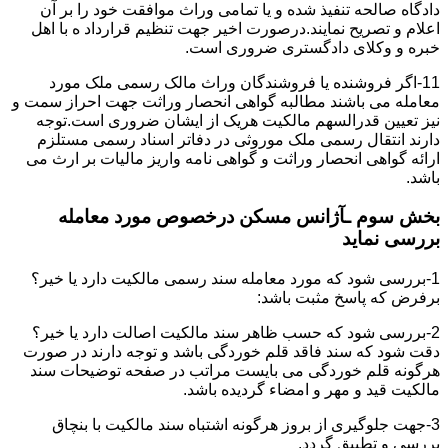
دادگاه صالحه تنفیذ شده و یا تمامی وراث موافقت خود را بر آن
اعلام و تصریح نمایند.درصورت اخیر جهت تنظیم قرارداد ه با اهل
خبره و وکلای دادگستری ضروری است.
11-اگر فروشنده یا فروشندگان وراث مالک رسمی ملک مورد
معامله می باشند مطالبه گواهی انحصار وراثت جهت احراز سمت و
نیز تعیین قدرالسهم مالکیت هریک از ایشان ضروری است.توجه
دارند انتقال رسمی ملک موروثی در دفاتر اسناد رسمی مستلزم
ارائه گواهی انحصار وراثت و گواهی نامه واریز مالیات بر ارث می
باشد.
بخش سوم ـآژانس مسکن درخصوص مورد معامله
بررسی نماید
1-بررسی شود که مورد معامله سند رسمی مالکیت دارد یا خیر؟
برفرض که پاسخ مثبت باشد:
2-بررسی شود که حسب ظاهر سند مالکیت اصالت دارد یا خیر؟
دقت شود که سند فاقد قلم خوردگی باشد و توجه دارند در صورت
هرگونه قلم خوردگی می بایست مراتب در صفحه توضیحات سند
مالکیت قید و مهر و امضاء گردیده باشد.
3-جهت جلوگیری از بروز هرگونه اشتباه سند مالکیت با بنچاق
بررسی و تطبیق گردد.