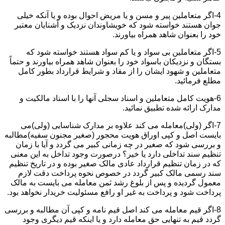
4-اگر متعاملین پیر و مسن و یا مریض احوال بوده و یا آنکه خیلی
جوان هستند خواسته شود که خویشاوندان نزدیک و آشنایان معتبر
خود را بعنوان شاهد همراه بیاورند.
5-اگر متعاملین بی سواد و یا کم سواد هستند خواسته شود که
بستگان و نزدیکان باسواد خود را بعنوان شاهد همراه بیاورند و حتماً
متعاملین و شهود ایشان را از مفاد و شرایط قرارداد بطور کامل
مطلع فرمائید.
6-هویت کامل متعاملین و اسناد سجلی آنها را با اسناد مالکیت و
مدارک ارائه شده تطبیق نمائید.
7-اگر (ولی)معامله می کند علاوه بر مدارک شناسایی (ولی)می
بایست اصل و کپی اوراق هویت محجور (صغیر مجنون سفیه)مطالبه
و بررسی شود که صغیر در چه زمانی کبیر می گردد و آیا با زمان
تنظیم سند تداخلی دارد یا خیر؟ درصورت وجود تداخل به این معنی
که در زمان تنظیم قرارداد عادی مالک صغیر بوده و در تاریخ تنظیم
سند رسمی مالک کبیر گردد در خصوص نحوه پرداخت دقت لازم
معمول گردیده و پس از بلوغ رشد ثمن معامله می بایست به مالک
پرداخت شود و پرداخت به غیر او رافع مسئولیت خریدار نخواهد بود.
8-اگر قیم معامله می کند اصل قیم نامه و کپی آن مطالبه و بررسی
گردد قیم به تنهایی حق معامله دارد و یا اینکه قیم دیگری وجود