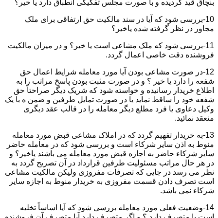
بنچاق قید گردیده و با صورت مجلس تفکیکی انطباق دارد یا خیر؟
10-بررسی شود که آیا در سند مالکیت حق ارتفاقی برای ملک
مجاور در نظر گرفته شده یاخیر؟
11-بررسی شود که ملک مشاعی است یا خیر؟ و در میزان مالکیت
فروشنده دقت خاصی اعمال گردد.
12-در صورت مشاعی بودن آیا مورد معامله شرایط اعمال حق
شفعه را دارد یا خیر ؟ و در صورت مثبت بودن پاسخ مراتب را به
اطلاع خریدار رسانیده و خواسته شود که شریک دیگر صراحتاً حق
شفعه خود را ساقط نماید یا در صورت تمایل طرفین و ضمن ه با یک
وکیل دعاوی یا فرد مطلع دیگر معامله را در قالب عقد دیگری
منعقد نمائید.
13-به خریدار تفهیم گردد که در املاک مشاعی قبض مورد معامله
منوط به اذن سایر شرکاء است و بررسی شود که در معامله حاضر
سایر شرکاء حاضر به اجازه قبض مورد معامله می باشند یاخیر؟ و
در هر حال مراتب مسئولیت طرفین قرارداد در آن تصریح گردد به
نظر می رسد در جایی که تصرفات مفروزی ولیکن مالکیت مشاعی
است تصرف دادن قسمت مفروزی به خریدار منوط به اجازه سایر
شرکاء نمی باشد.
14-وضعیت فعلی مورد معامله بررسی شود که آیا اساساً تخلیه
است یا متصرف دارد ؟ و اگر متصرف دارد آیا متصرف آن فروشنده