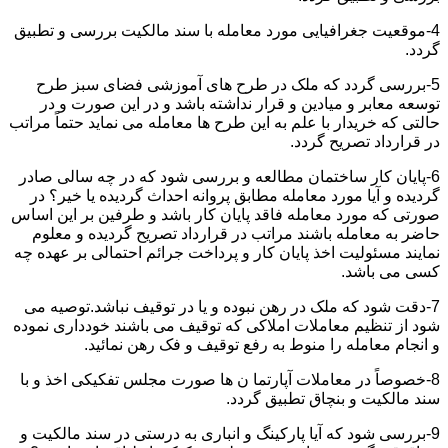
4-موقعیت جغرافیایی مورد معامله با سند مالکیت بررسی و تطبیق
گردد.
5-بررسی گردد که ملک در طرح های آموزشی فضای سبز طرح
توسعه معابر و میادین و قرار نداشته باشد و در این صورت و در
حالتی که خریدار با علم به این طرح ها معامله می نماید حتماً مراتب
در قرارداد تصریح گردد.
6-پایان کار ساختمان مطالعه و بررسی شود که در چه سالی صادر
گردیده و آیا مورد معامله مطابق پروانه احداث گردیده یا خیر؟ در
صورتی که مورد معامله فاقد پایان کار باشد و طرفین بر این اساس
حاضر به معامله باشند مراتب در قرارداد تصریح گردیده و معلوم
نمایند مسئولیت اخذ پایان کار و پرداخت جرائم احتمالی بر عهده چه
کسی می باشد.
7-دقت شود که ملک در رهن نبوده و یا در توقیف نباشد.توصیه می
شود از تنظیم معاملات املاکی که توقیف می باشند خودداری نموده
و انجام معامله را منوط به رفع توقیف و فک رهن نمائید.
8-خصوصاً در معاملات آپارتما ن ها صورت مجلس تفکیکی اخذ و با
سند مالکیت و بنچاق تطبیق گردد.
9-بررسی شود که آیا پارکینگ و انباری به درستی در سند مالکیت و