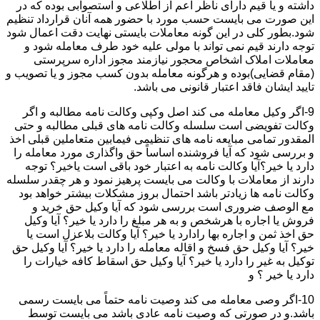
داشته و یا قیم دارای ناظر اعم از اطلاعی و استصوابی بوده که در
این صورت می بایست حسب مورد با حضور همه آنان قرارداد تنظیم
شود.بطور کلی در این گونه معاملات بایستی نهایت دقت اعمال شود
توجه دارند قیم نمی تواند با مولی علیه خود طرف معامله شود و
معاملات املاک اشخاص محجور نیازمند مجوز اداره سرپرستی
(مقام قضایی)بوده و هرگونه معامله بدون کسب مجوز و یا تصویب و
تایید ایشان فاقد اعتبار قانونی می باشد.
9-اگر وکیل معامله می کند اصل وکپی وکالت نامه مطالبه و اگر
وکالت تفویضی است سلسله وکالت نامه های قبلی مطالبه و حتی
المقدور تمامی مبایعه نامه های تنظیمی فیمابین متعاملین قبلی اخذ
و بررسی شود که آیا فروشنده اساساً حق واگذاری مورد معامله را
دارد یا خیر؟آیا وکالت نامه به اعتبار خود باقی است یاخیر؟ توجه
دارند از معاملات با وکالت می بایست پرهیز نمود و هر چقدر سلسله
وکالت نامه ها زیادتر باشد احتمال بروز مشکلات بیشتر خواهد بود
مع الوصف ضروری است بررسی شود که آیا وکیل حق خرید و
فروش یا اجاره با هرشخص و به هر مبلغ را دارد یا خیر؟ آیا وکیل
حق اخذ ثمن و اجاره بها رادارد یا خیر؟ آیا وکالت بلاعزل است یا
خیر؟ آیا وکیل حق فسخ و اقاله معامله را دارد یا خیر؟ آیا وکیل حق
توکیل به غیر را دارد یا خیر؟ آیا وکیل حق اسقاط کافه خیارات را
دارد یا خیر ؟ و
10-اگر وصی معامله می کند وصیت نامه حتماً می بایست رسمی
باشد.و در صورتی که وصیت نامه عادی باشد می بایست توسط