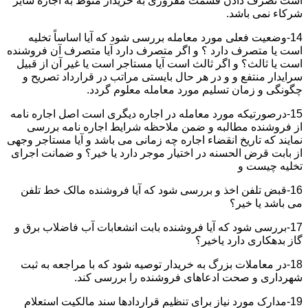
است تصرف دادن قسمت مفروزی به خریدار منوط به اجازه سایر
شرکاء نمی باشد.
14-وضعیت فعلی مورد معامله بررسی شود که آیا اساساً تخلیه
است یا متصرف دارد ؟ و اگر متصرف دارد آیا متصرف آن فروشنده
است یا ثالث؟ و اگر ثالث است آیا مستاجر است یا غیر آن از قبیل
سرایدار منتفع و و در هر حال بایستی مراتب در قرارداد تصریح و
چگونگی و زمان تسلیم مورد معامله معلوم گردد.
15-درصورتیکه مورد معامله در اجاره دیگری است اصل اجاره نامه
از فروشنده مطالبه و ضمن ملاحظه شرایط اجاره نامه بررسی
نمایند که تاریخ انقضاء اجاره چه زمانی می باشد و آیا مستاجر وجهی
از بابت قرض الحسنه در اختیار موجر دارد یا خیر؟ و ضمانت اجرای
تخلیه چیست و
16-قبض تلفن اخذ و بررسی شود که آیا فروشنده مالک خط تلفن
می باشد یا خیر؟
17-بررسی شود که آیا فروشنده بابت انشعابات آب فاضلاب برق و
گاز بدهکاری دارد یاخیر؟
18-در معاملات بزرگ به خریدار توصیه شود که با مراجعه به ثبت
شهرداری و صحت ادعاهای فروشنده را بررسی کند.
19-مدارک مورد نیاز برای تنظیم قراردادها سند مالکیت استعلام