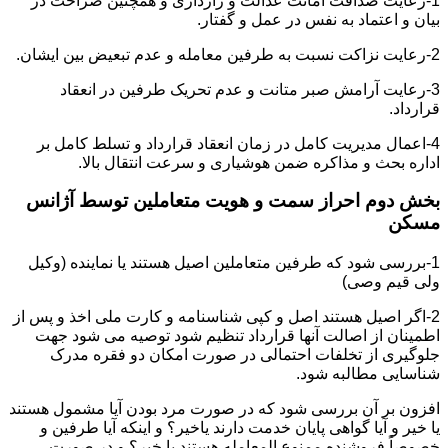
1-رعایت صداقت امانت عدالت و رازداری و همچنین صراحت در
بیان و اعتماد به نفس در عمل و گفتار.
2-رعایت نزاکت نسبت به طرفین معامله و عدم تبعیض بین ایشان.
3-رعایت آرامش صبر متانت و عدم تحریک طرفین در انعقاد
قرارداد.
4-اعمال مدیریت کامل در زمان انعقاد قرارداد و تسلط کامل بر
اداره بحث و مذاکره ضمن هوشیاری و سرعت انتقال بالا.
بخش دوم احراز سمت و هویت متعاملین توسط آژانس
مسکن
1-بررسی شود که طرفین متعاملین اصیل هستند یا نماینده (وکیل
ولی قیم وصی)
2-اگر اصیل هستند اصل و کپی شناسنامه و کارت ملی اخذ و پس از
اطمینان از اصالت آنها قرارداد تنظیم شود توصیه می شود جهت
جلوگیری از تخلفات احتمالی در صورت امکان دو فقره مدرک
شناسایی مطالبه شود.
افزون بر آن بررسی شود که در صورت مرد بودن آیا مشمول هستند
یا خیر و آیا گواهی پایان خدمت دارند یاخیر؟ و اینکه آیا طرفین و
خصوصاً فروشنده ممنوع المعامله هستند یا خیر؟ و در صورت