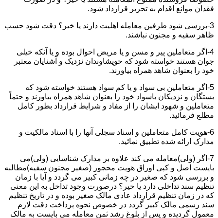
فقدان موانع اقدام به تحریر قرارداد شود.
3-بررسی شود طرفین معامله اهلیت دارند یا خیر؟ دقت شود حسب
ظاهر سفیه و مجنون نباشند.
4-اگر متعاملین پیر و مسن و یا مریض احوال بوده و یا آنکه خیلی
جوان هستند خواسته شود که خویشاوندان نزدیک و آشنایان معتبر
خود را بعنوان شاهد همراه بیاورند.
5-اگر متعاملین بی سواد و یا کم سواد هستند خواسته شود که
بستگان و نزدیکان باسواد خود را بعنوان شاهد همراه بیاورند و حتماً
متعاملین و شهود ایشان را از مفاد و شرایط قرارداد بطور کامل
مطلع فرمائید.
6-هویت کامل متعاملین و اسناد سجلی آنها را با اسناد مالکیت و
مدارک ارائه شده تطبیق نمائید.
7-اگر (ولی)معامله می کند علاوه بر مدارک شناسایی (ولی)می
بایست اصل و کپی اوراق هویت محجور (صغیر مجنون سفیه)مطالبه
و بررسی شود که صغیر در چه زمانی کبیر می گردد و آیا با زمان
تنظیم سند تداخلی دارد یا خیر؟ درصورت وجود تداخل به این معنی
که در زمان تنظیم قرارداد عادی مالک صغیر بوده و در تاریخ تنظیم
سند رسمی مالک کبیر گردد در خصوص نحوه پرداخت دقت لازم
معمول گردیده و پس از بلوغ رشد ثمن معامله می بایست به مالک