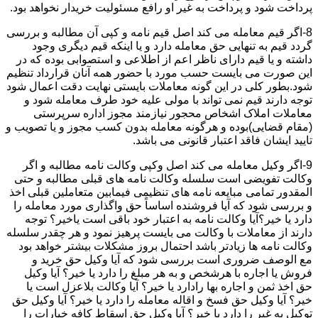
پرداخت شود و پرداخت به غیر او رافع مسئولیت خریدار نخواهد بود.
8-اگر قیم معامله می کند اصل قیم نامه و کپی آن مطالبه و بررسی
گردد قیم به تنهایی حق معامله دارد و یا اینکه قیم دیگری وجود
داشته و یا قیم دارای ناظر اعم از اطلاعی و استصوابی بوده که در
این صورت می بایست حسب مورد با حضور همه آنان قرارداد تنظیم
شود.بطور کلی در این گونه معاملات بایستی نهایت دقت اعمال شود
توجه دارند قیم نمی تواند با مولی علیه خود طرف معامله شود و
معاملات املاک اشخاص محجور نیازمند مجوز اداره سرپرستی
(مقام قضایی)بوده و هرگونه معامله بدون کسب مجوز و یا تصویب و
تایید ایشان فاقد اعتبار قانونی می باشد.
9-اگر وکیل معامله می کند اصل وکپی وکالت نامه مطالبه و اگر
وکالت تفویضی است سلسله وکالت نامه های قبلی مطالبه و حتی
المقدور تمامی مبایعه نامه های تنظیمی فیمابین متعاملین قبلی اخذ
و بررسی شود که آیا فروشنده اساساً حق واگذاری مورد معامله را
دارد یا خیر؟آیا وکالت نامه به اعتبار خود باقی است یاخیر؟ توجه
دارند از معاملات با وکالت می بایست پرهیز نمود و هر چقدر سلسله
وکالت نامه ها زیادتر باشد احتمال بروز مشکلات بیشتر خواهد بود
مع الوصف ضروری است بررسی شود که آیا وکیل حق خرید و
فروش یا اجاره با هرشخص و به هر مبلغ را دارد یا خیر؟ آیا وکیل
حق اخذ ثمن و اجاره بها رادارد یا خیر؟ آیا وکالت بلاعزل است یا
خیر؟ آیا وکیل حق فسخ و اقاله معامله را دارد یا خیر؟ آیا وکیل حق
توکیل به غیر را دارد یا خیر؟ آیا وکیل حق اسقاط کافه خیارات را