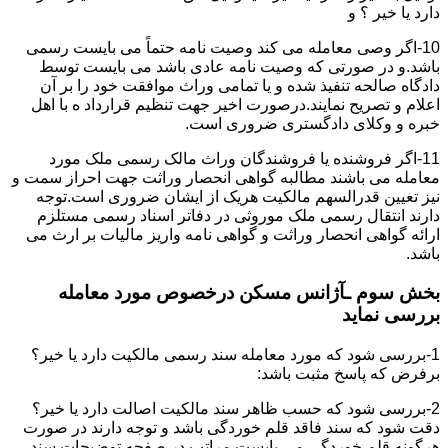
دارد یا خیر ؟ و
10-اگر وصی معامله می کند وصیت نامه حتماً می بایست رسمی
باشد.و در صورتی که وصیت نامه عادی باشد می بایست توسط
دادگاه صالحه تنفیذ شده و یا تمامی وراث موافقت خود را بر آن
اعلام و تصریح نمایند.درصورت اخیر جهت تنظیم قرارداد ه با اهل
خبره و وکلای دادگستری ضروری است.
11-اگر فروشنده یا فروشندگان وراث مالک رسمی ملک مورد
معامله می باشند مطالبه گواهی انحصار وراثت جهت احراز سمت و
نیز تعیین قدرالسهم مالکیت هریک از ایشان ضروری است.توجه
دارند انتقال رسمی ملک موروثی در دفاتر اسناد رسمی مستلزم
ارائه گواهی انحصار وراثت و گواهی نامه واریز مالیات بر ارث می
باشد.
بخش سوم ـآژانس مسکن درخصوص مورد معامله
بررسی نماید
1-بررسی شود که مورد معامله سند رسمی مالکیت دارد یا خیر؟
برفرض که پاسخ مثبت باشد:
2-بررسی شود که حسب ظاهر سند مالکیت اصالت دارد یا خیر؟
دقت شود که سند فاقد قلم خوردگی باشد و توجه دارند در صورت
هرگونه قلم خوردگی می بایست مراتب در صفحه توضیحات سند