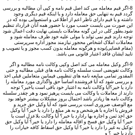
8-اگر قیم معامله می کند اصل قیم نامه و کپی آن مطالبه و بررسی
گردد قیم به تنهایی حق معامله دارد و یا اینکه قیم دیگری وجود
داشته و یا قیم دارای ناظر اعم از اطلاعی و استصوابی بوده که در
این صورت می بایست حسب مورد با حضور همه آنان قرارداد تنظیم
شود.بطور کلی در این گونه معاملات بایستی نهایت دقت اعمال شود
توجه دارند قیم نمی تواند با مولی علیه خود طرف معامله شود و
معاملات املاک اشخاص محجور نیازمند مجوز اداره سرپرستی
(مقام قضایی)بوده و هرگونه معامله بدون کسب مجوز و یا تصویب و
تایید ایشان فاقد اعتبار قانونی می باشد.
9-اگر وکیل معامله می کند اصل وکپی وکالت نامه مطالبه و اگر
وکالت تفویضی است سلسله وکالت نامه های قبلی مطالبه و حتی
المقدور تمامی مبایعه نامه های تنظیمی فیمابین متعاملین قبلی اخذ
و بررسی شود که آیا فروشنده اساساً حق واگذاری مورد معامله را
دارد یا خیر؟آیا وکالت نامه به اعتبار خود باقی است یاخیر؟ توجه
دارند از معاملات با وکالت می بایست پرهیز نمود و هر چقدر سلسله
وکالت نامه ها زیادتر باشد احتمال بروز مشکلات بیشتر خواهد بود
مع الوصف ضروری است بررسی شود که آیا وکیل حق خرید و
فروش یا اجاره با هرشخص و به هر مبلغ را دارد یا خیر؟ آیا وکیل
حق اخذ ثمن و اجاره بها رادارد یا خیر؟ آیا وکالت بلاعزل است یا
خیر؟ آیا وکیل حق فسخ و اقاله معامله را دارد یا خیر؟ آیا وکیل حق
توکیل به غیر را دارد یا خیر؟ آیا وکیل حق اسقاط کافه خیارات را
دارد یا خیر ؟ و