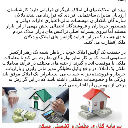
ویژه ان املاک:دنیای ان املاک بازیگران فراوانی دارد؛ کارشناسان
ارزیابان مدیران ساختمانی افرادی که قرارداد می بندند دلالان
سازندگان بانکداران موسسات مالی-اعتباری ادارات دولتی و
همینطور خریداران و فروشندگان احتمالی بخش مهمی از این بازار
هستند اما نیروی پیشرانه اصلی تراکنش های بازار املاک مردم
عادی هستند که بر این فرآیند (آژانس های املاک و دلالان
ملکی)نظارت می کنند.
در حقیقت یک آژانس املاک خوب در باطن شبیه یک رهبر ارکسر
سمفونی است که بر کار سایر نوازندگان نظارت می کند تا معاملات
ملکی با موفقیت انجام گیرند.از جنبه های مختلف در فرآیند معاملات
ملکی یک املاک در واقع وکیل تحلیلگر مدیر مالی رایزن و بازاریاب
خریدار و فروشنده نیز به حساب می آید.بنابراین یک املاک موفق باید
ویژگی ها و خصوصیات مختلفی داشته باشد که در این گزارش به
برخی از مهمترین آنها اشاره می کنیم.