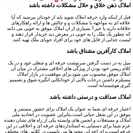
املاک ذهن خلاق و حلال مشکلات داشته باشد
قبل از اینکه وارد حرفه املاک شوید باید از خودتان بپرسید که آیا
علاقه ای به مواجهه با مشکلات و و چالش ها و ارائه راهکارهای
خلاقانه دارید یا خیر؟ بسیاری از ان املاک موفق به خوبی می دانند
که چطور یک ملک را به خوبی در معرض دید خریدار قرار دهند و
لیست جذابی از فایل های خود برای افراد جویای ملک تهیه کنند.
املاک کارآفرین مشتاق باشد
میل به در دست گرفتن سرنوشت حرفه ای و شغلی خود و در یک
کلام رییس خود بودن از ویژگی های اخلاقی مشترک در میان ان
املاک موفق محسوب می شود.برای موفقیت در بازار املاک
مستلزم داشتن درجات بالایی از خوداتکایی انگیزه شوق و تصمیم
گیری هوشمندانه است.
املاک صداقت و درستی داشته باشد
اعتبار حرفه ای شما به عنوان یک املاک برای حضور مستمر و
موفق در این شغل حیاتی است.بنابراین عضویت در اتحادیه ملی
املاک و مستغلات و انجمن های وابسته یکی از راه های نشان دهنده
عزم شما برای دستیابی به استانداردهای حرفه ای و اخلاقی در این
حرفه است.برای اخذ این مجوزها می بایست در کلاس های مختلف