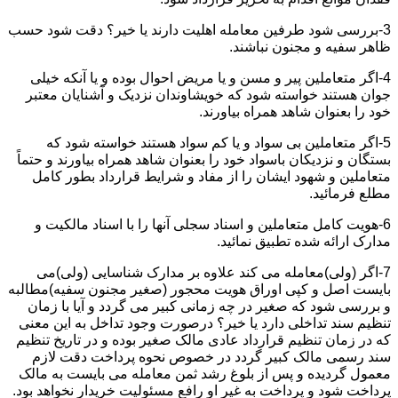
3-بررسی شود طرفین معامله اهلیت دارند یا خیر؟ دقت شود حسب
ظاهر سفیه و مجنون نباشند.
4-اگر متعاملین پیر و مسن و یا مریض احوال بوده و یا آنکه خیلی
جوان هستند خواسته شود که خویشاوندان نزدیک و آشنایان معتبر
خود را بعنوان شاهد همراه بیاورند.
5-اگر متعاملین بی سواد و یا کم سواد هستند خواسته شود که
بستگان و نزدیکان باسواد خود را بعنوان شاهد همراه بیاورند و حتماً
متعاملین و شهود ایشان را از مفاد و شرایط قرارداد بطور کامل
مطلع فرمائید.
6-هویت کامل متعاملین و اسناد سجلی آنها را با اسناد مالکیت و
مدارک ارائه شده تطبیق نمائید.
7-اگر (ولی)معامله می کند علاوه بر مدارک شناسایی (ولی)می
بایست اصل و کپی اوراق هویت محجور (صغیر مجنون سفیه)مطالبه
و بررسی شود که صغیر در چه زمانی کبیر می گردد و آیا با زمان
تنظیم سند تداخلی دارد یا خیر؟ درصورت وجود تداخل به این معنی
که در زمان تنظیم قرارداد عادی مالک صغیر بوده و در تاریخ تنظیم
سند رسمی مالک کبیر گردد در خصوص نحوه پرداخت دقت لازم
معمول گردیده و پس از بلوغ رشد ثمن معامله می بایست به مالک
پرداخت شود و پرداخت به غیر او رافع مسئولیت خریدار نخواهد بود.