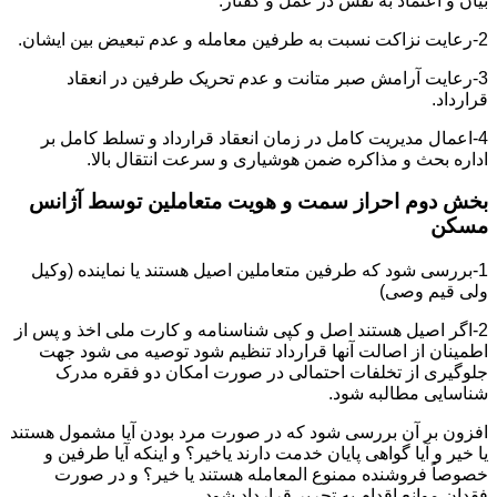
بیان و اعتماد به نفس در عمل و گفتار.
2-رعایت نزاکت نسبت به طرفین معامله و عدم تبعیض بین ایشان.
3-رعایت آرامش صبر متانت و عدم تحریک طرفین در انعقاد
قرارداد.
4-اعمال مدیریت کامل در زمان انعقاد قرارداد و تسلط کامل بر
اداره بحث و مذاکره ضمن هوشیاری و سرعت انتقال بالا.
بخش دوم احراز سمت و هویت متعاملین توسط آژانس
مسکن
1-بررسی شود که طرفین متعاملین اصیل هستند یا نماینده (وکیل
ولی قیم وصی)
2-اگر اصیل هستند اصل و کپی شناسنامه و کارت ملی اخذ و پس از
اطمینان از اصالت آنها قرارداد تنظیم شود توصیه می شود جهت
جلوگیری از تخلفات احتمالی در صورت امکان دو فقره مدرک
شناسایی مطالبه شود.
افزون بر آن بررسی شود که در صورت مرد بودن آیا مشمول هستند
یا خیر و آیا گواهی پایان خدمت دارند یاخیر؟ و اینکه آیا طرفین و
خصوصاً فروشنده ممنوع المعامله هستند یا خیر؟ و در صورت
فقدان موانع اقدام به تحریر قرارداد شود.