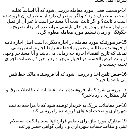
شرکاء نمی باشد.
14-وضعیت فعلی مورد معامله بررسی شود که آیا اساساً تخلیه
است یا متصرف دارد ؟ و اگر متصرف دارد آیا متصرف آن فروشنده
است یا ثالث؟ و اگر ثالث است آیا مستاجر است یا غیر آن از قبیل
سرایدار منتفع و و در هر حال بایستی مراتب در قرارداد تصریح و
چگونگی و زمان تسلیم مورد معامله معلوم گردد.
15-درصورتیکه مورد معامله در اجاره دیگری است اصل اجاره نامه
از فروشنده مطالبه و ضمن ملاحظه شرایط اجاره نامه بررسی
نمایند که تاریخ انقضاء اجاره چه زمانی می باشد و آیا مستاجر وجهی
از بابت قرض الحسنه در اختیار موجر دارد یا خیر؟ و ضمانت اجرای
تخلیه چیست و
16-قبض تلفن اخذ و بررسی شود که آیا فروشنده مالک خط تلفن
می باشد یا خیر؟
17-بررسی شود که آیا فروشنده بابت انشعابات آب فاضلاب برق و
گاز بدهکاری دارد یاخیر؟
18-در معاملات بزرگ به خریدار توصیه شود که با مراجعه به ثبت
شهرداری و صحت ادعاهای فروشنده را بررسی کند.
19-مدارک مورد نیاز برای تنظیم قراردادها سند مالکیت استعلام
ثبتی و مفاصاحساب شهرداری و دارایی گواهی حصر وراثت