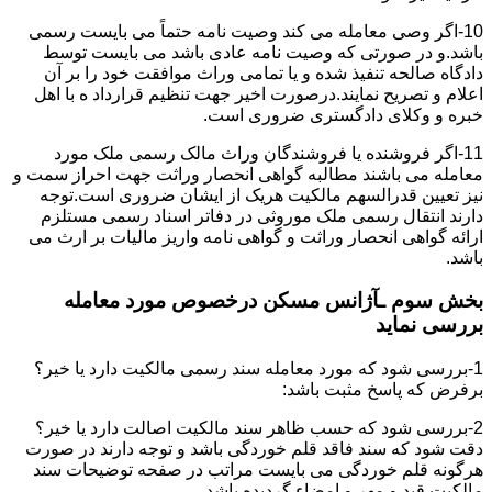
10-اگر وصی معامله می کند وصیت نامه حتماً می بایست رسمی
باشد.و در صورتی که وصیت نامه عادی باشد می بایست توسط
دادگاه صالحه تنفیذ شده و یا تمامی وراث موافقت خود را بر آن
اعلام و تصریح نمایند.درصورت اخیر جهت تنظیم قرارداد ه با اهل
خبره و وکلای دادگستری ضروری است.
11-اگر فروشنده یا فروشندگان وراث مالک رسمی ملک مورد
معامله می باشند مطالبه گواهی انحصار وراثت جهت احراز سمت و
نیز تعیین قدرالسهم مالکیت هریک از ایشان ضروری است.توجه
دارند انتقال رسمی ملک موروثی در دفاتر اسناد رسمی مستلزم
ارائه گواهی انحصار وراثت و گواهی نامه واریز مالیات بر ارث می
باشد.
بخش سوم ـآژانس مسکن درخصوص مورد معامله
بررسی نماید
1-بررسی شود که مورد معامله سند رسمی مالکیت دارد یا خیر؟
برفرض که پاسخ مثبت باشد:
2-بررسی شود که حسب ظاهر سند مالکیت اصالت دارد یا خیر؟
دقت شود که سند فاقد قلم خوردگی باشد و توجه دارند در صورت
هرگونه قلم خوردگی می بایست مراتب در صفحه توضیحات سند
مالکیت قید و مهر و امضاء گردیده باشد.