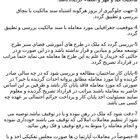
3-جهت جلوگیری از بروز هرگونه اشتباه سند مالکیت با بنچاق
بررسی و تطبیق گردد.
4-موقعیت جغرافیایی مورد معامله با سند مالکیت بررسی و تطبیق
گردد.
5-بررسی گردد که ملک در طرح های آموزشی فضای سبز طرح
توسعه معابر و میادین و قرار نداشته باشد و در این صورت و در
حالتی که خریدار با علم به این طرح ها معامله می نماید حتماً مراتب
در قرارداد تصریح گردد.
6-پایان کار ساختمان مطالعه و بررسی شود که در چه سالی صادر
گردیده و آیا مورد معامله مطابق پروانه احداث گردیده یا خیر؟ در
صورتی که مورد معامله فاقد پایان کار باشد و طرفین بر این اساس
حاضر به معامله باشند مراتب در قرارداد تصریح گردیده و معلوم
نمایند مسئولیت اخذ پایان کار و پرداخت جرائم احتمالی بر عهده چه
کسی می باشد.
7-دقت شود که ملک در رهن نبوده و یا در توقیف نباشد.توصیه می
شود از تنظیم معاملات املاکی که توقیف می باشند خودداری نموده
و انجام معامله را منوط به رفع توقیف و فک رهن نمائید.
8-خصوصاً در معاملات آپارتما ن ها صورت مجلس تفکیکی اخذ و با