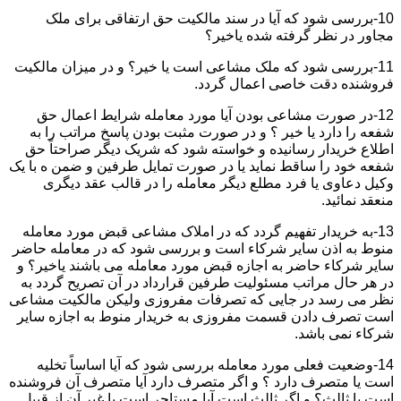
10-بررسی شود که آیا در سند مالکیت حق ارتفاقی برای ملک
مجاور در نظر گرفته شده یاخیر؟
11-بررسی شود که ملک مشاعی است یا خیر؟ و در میزان مالکیت
فروشنده دقت خاصی اعمال گردد.
12-در صورت مشاعی بودن آیا مورد معامله شرایط اعمال حق
شفعه را دارد یا خیر ؟ و در صورت مثبت بودن پاسخ مراتب را به
اطلاع خریدار رسانیده و خواسته شود که شریک دیگر صراحتاً حق
شفعه خود را ساقط نماید یا در صورت تمایل طرفین و ضمن ه با یک
وکیل دعاوی یا فرد مطلع دیگر معامله را در قالب عقد دیگری
منعقد نمائید.
13-به خریدار تفهیم گردد که در املاک مشاعی قبض مورد معامله
منوط به اذن سایر شرکاء است و بررسی شود که در معامله حاضر
سایر شرکاء حاضر به اجازه قبض مورد معامله می باشند یاخیر؟ و
در هر حال مراتب مسئولیت طرفین قرارداد در آن تصریح گردد به
نظر می رسد در جایی که تصرفات مفروزی ولیکن مالکیت مشاعی
است تصرف دادن قسمت مفروزی به خریدار منوط به اجازه سایر
شرکاء نمی باشد.
14-وضعیت فعلی مورد معامله بررسی شود که آیا اساساً تخلیه
است یا متصرف دارد ؟ و اگر متصرف دارد آیا متصرف آن فروشنده
است یا ثالث؟ و اگر ثالث است آیا مستاجر است یا غیر آن از قبیل