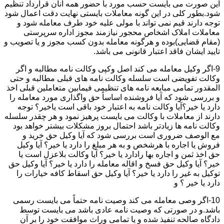
این صورت می بایست حسب مورد با حضور همه آنان قرارداد تنظیم
شود.بطور کلی در این گونه معاملات بایستی نهایت دقت اعمال شود
توجه دارند قیم نمی تواند با مولی علیه خود طرف معامله شود و
معاملات املاک اشخاص محجور نیازمند مجوز اداره سرپرستی
(مقام قضایی)بوده و هرگونه معامله بدون کسب مجوز و یا تصویب و
تایید ایشان فاقد اعتبار قانونی می باشد.
9-اگر وکیل معامله می کند اصل وکپی وکالت نامه مطالبه و اگر
وکالت تفویضی است سلسله وکالت نامه های قبلی مطالبه و حتی
المقدور تمامی مبایعه نامه های تنظیمی فیمابین متعاملین قبلی اخذ
و بررسی شود که آیا فروشنده اساساً حق واگذاری مورد معامله را
دارد یا خیر؟آیا وکالت نامه به اعتبار خود باقی است یاخیر؟ توجه
دارند از معاملات با وکالت می بایست پرهیز نمود و هر چقدر سلسله
وکالت نامه ها زیادتر باشد احتمال بروز مشکلات بیشتر خواهد بود
مع الوصف ضروری است بررسی شود که آیا وکیل حق خرید و
فروش یا اجاره با هرشخص و به هر مبلغ را دارد یا خیر؟ آیا وکیل
حق اخذ ثمن و اجاره بها رادارد یا خیر؟ آیا وکالت بلاعزل است یا
خیر؟ آیا وکیل حق فسخ و اقاله معامله را دارد یا خیر؟ آیا وکیل حق
توکیل به غیر را دارد یا خیر؟ آیا وکیل حق اسقاط کافه خیارات را
دارد یا خیر ؟ و
10-اگر وصی معامله می کند وصیت نامه حتماً می بایست رسمی
باشد.و در صورتی که وصیت نامه عادی باشد می بایست توسط
دادگاه صالحه تنفیذ شده و یا تمامی وراث موافقت خود را بر آن