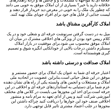
علاقه ای به مواجهه با مشکلات و و چالش ها و ارائه راهکارهای
خلاقانه دارید یا خیر؟ بسیاری از ان املاک موفق به خوبی می دانند
که چطور یک ملک را به خوبی در معرض دید خریدار قرار دهند و
لیست جذابی از فایل های خود برای افراد جویای ملک تهیه کنند.
املاک کارآفرین مشتاق باشد
میل به در دست گرفتن سرنوشت حرفه ای و شغلی خود و در یک
کلام رییس خود بودن از ویژگی های اخلاقی مشترک در میان ان
املاک موفق محسوب می شود.برای موفقیت در بازار املاک
مستلزم داشتن درجات بالایی از خوداتکایی انگیزه شوق و تصمیم
گیری هوشمندانه است.
املاک صداقت و درستی داشته باشد
اعتبار حرفه ای شما به عنوان یک املاک برای حضور مستمر و
موفق در این شغل حیاتی است.بنابراین عضویت در اتحادیه ملی
املاک و مستغلات و انجمن های وابسته یکی از راه های نشان دهنده
عزم شما برای دستیابی به استانداردهای حرفه ای و اخلاقی در این
حرفه است.برای اخذ این مجوزها می بایست در کلاس های مختلف
آموزشی شرکت کنید و پس از ادای تعهد به مرام نامه و منشور
اخلاقی صنف خود این جوازها را دریافت کنید چراکه داشتن این
مجوزها در جلب اعتماد مشتری تاثیر قابل توجهی دارد.