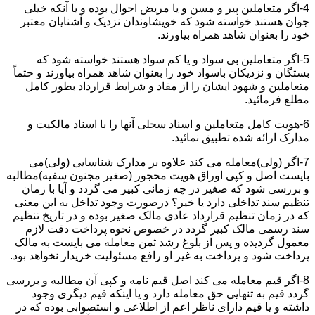
4-اگر متعاملین پیر و مسن و یا مریض احوال بوده و یا آنکه خیلی
جوان هستند خواسته شود که خویشاوندان نزدیک و آشنایان معتبر
خود را بعنوان شاهد همراه بیاورند.
5-اگر متعاملین بی سواد و یا کم سواد هستند خواسته شود که
بستگان و نزدیکان باسواد خود را بعنوان شاهد همراه بیاورند و حتماً
متعاملین و شهود ایشان را از مفاد و شرایط قرارداد بطور کامل
مطلع فرمائید.
6-هویت کامل متعاملین و اسناد سجلی آنها را با اسناد مالکیت و
مدارک ارائه شده تطبیق نمائید.
7-اگر (ولی)معامله می کند علاوه بر مدارک شناسایی (ولی)می
بایست اصل و کپی اوراق هویت محجور (صغیر مجنون سفیه)مطالبه
و بررسی شود که صغیر در چه زمانی کبیر می گردد و آیا با زمان
تنظیم سند تداخلی دارد یا خیر؟ درصورت وجود تداخل به این معنی
که در زمان تنظیم قرارداد عادی مالک صغیر بوده و در تاریخ تنظیم
سند رسمی مالک کبیر گردد در خصوص نحوه پرداخت دقت لازم
معمول گردیده و پس از بلوغ رشد ثمن معامله می بایست به مالک
پرداخت شود و پرداخت به غیر او رافع مسئولیت خریدار نخواهد بود.
8-اگر قیم معامله می کند اصل قیم نامه و کپی آن مطالبه و بررسی
گردد قیم به تنهایی حق معامله دارد و یا اینکه قیم دیگری وجود
داشته و یا قیم دارای ناظر اعم از اطلاعی و استصوابی بوده که در