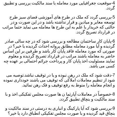
4-موقعیت جغرافیایی مورد معامله با سند مالکیت بررسی و تطبیق
گردد.
5-بررسی گردد که ملک در طرح های آموزشی فضای سبز طرح
توسعه معابر و میادین و قرار نداشته باشد و در این صورت و در
حالتی که خریدار با علم به این طرح ها معامله می نماید حتماً مراتب
در قرارداد تصریح گردد.
6-پایان کار ساختمان مطالعه و بررسی شود که در چه سالی صادر
گردیده و آیا مورد معامله مطابق پروانه احداث گردیده یا خیر؟ در
صورتی که مورد معامله فاقد پایان کار باشد و طرفین بر این اساس
حاضر به معامله باشند مراتب در قرارداد تصریح گردیده و معلوم
نمایند مسئولیت اخذ پایان کار و پرداخت جرائم احتمالی بر عهده چه
کسی می باشد.
7-دقت شود که ملک در رهن نبوده و یا در توقیف نباشد.توصیه می
شود از تنظیم معاملات املاکی که توقیف می باشند خودداری نموده
و انجام معامله را منوط به رفع توقیف و فک رهن نمائید.
8-خصوصاً در معاملات آپارتما ن ها صورت مجلس تفکیکی اخذ و با
سند مالکیت و بنچاق تطبیق گردد.
9-بررسی شود که آیا پارکینگ و انباری به درستی در سند مالکیت و
بنچاق قید گردیده و با صورت مجلس تفکیکی انطباق دارد یا خیر؟