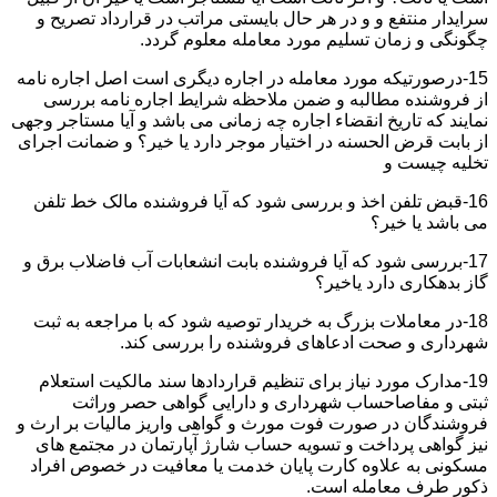
سرایدار منتفع و و در هر حال بایستی مراتب در قرارداد تصریح و
چگونگی و زمان تسلیم مورد معامله معلوم گردد.
15-درصورتیکه مورد معامله در اجاره دیگری است اصل اجاره نامه
از فروشنده مطالبه و ضمن ملاحظه شرایط اجاره نامه بررسی
نمایند که تاریخ انقضاء اجاره چه زمانی می باشد و آیا مستاجر وجهی
از بابت قرض الحسنه در اختیار موجر دارد یا خیر؟ و ضمانت اجرای
تخلیه چیست و
16-قبض تلفن اخذ و بررسی شود که آیا فروشنده مالک خط تلفن
می باشد یا خیر؟
17-بررسی شود که آیا فروشنده بابت انشعابات آب فاضلاب برق و
گاز بدهکاری دارد یاخیر؟
18-در معاملات بزرگ به خریدار توصیه شود که با مراجعه به ثبت
شهرداری و صحت ادعاهای فروشنده را بررسی کند.
19-مدارک مورد نیاز برای تنظیم قراردادها سند مالکیت استعلام
ثبتی و مفاصاحساب شهرداری و دارایی گواهی حصر وراثت
فروشندگان در صورت فوت مورث و گواهی واریز مالیات بر ارث و
نیز گواهی پرداخت و تسویه حساب شارژ آپارتمان در مجتمع های
مسکونی به علاوه کارت پایان خدمت یا معافیت در خصوص افراد
ذکور طرف معامله است.