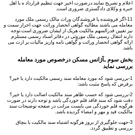
اعلام و تصریح نمایند.درصورت اخیر جهت تنظیم قرارداد ه با اهل
خبره و وکلای دادگستری ضروری است.
11-اگر فروشنده یا فروشندگان وراث مالک رسمی ملک مورد
معامله می باشند مطالبه گواهی انحصار وراثت جهت احراز سمت و
نیز تعیین قدرالسهم مالکیت هریک از ایشان ضروری است.توجه
دارند انتقال رسمی ملک موروثی در دفاتر اسناد رسمی مستلزم
ارائه گواهی انحصار وراثت و گواهی نامه واریز مالیات بر ارث می
باشد.
بخش سوم ـآژانس مسکن درخصوص مورد معامله
بررسی نماید
1-بررسی شود که مورد معامله سند رسمی مالکیت دارد یا خیر؟
برفرض که پاسخ مثبت باشد:
2-بررسی شود که حسب ظاهر سند مالکیت اصالت دارد یا خیر؟
دقت شود که سند فاقد قلم خوردگی باشد و توجه دارند در صورت
هرگونه قلم خوردگی می بایست مراتب در صفحه توضیحات سند
مالکیت قید و مهر و امضاء گردیده باشد.
3-جهت جلوگیری از بروز هرگونه اشتباه سند مالکیت با بنچاق
بررسی و تطبیق گردد.