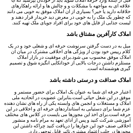
قبل از اینکه وارد حرفه املاک شوید باید از خودتان بپرسید که آیا
علاقه ای به مواجهه با مشکلات و و چالش ها و ارائه راهکارهای
خلاقانه دارید یا خیر؟ بسیاری از ان املاک موفق به خوبی می دانند
که چطور یک ملک را به خوبی در معرض دید خریدار قرار دهند و
لیست جذابی از فایل های خود برای افراد جویای ملک تهیه کنند.
املاک کارآفرین مشتاق باشد
میل به در دست گرفتن سرنوشت حرفه ای و شغلی خود و در یک
کلام رییس خود بودن از ویژگی های اخلاقی مشترک در میان ان
املاک موفق محسوب می شود.برای موفقیت در بازار املاک
مستلزم داشتن درجات بالایی از خوداتکایی انگیزه شوق و تصمیم
گیری هوشمندانه است.
املاک صداقت و درستی داشته باشد
اعتبار حرفه ای شما به عنوان یک املاک برای حضور مستمر و
موفق در این شغل حیاتی است.بنابراین عضویت در اتحادیه ملی
املاک و مستغلات و انجمن های وابسته یکی از راه های نشان دهنده
عزم شما برای دستیابی به استانداردهای حرفه ای و اخلاقی در این
حرفه است.برای اخذ این مجوزها می بایست در کلاس های مختلف
آموزشی شرکت کنید و پس از ادای تعهد به مرام نامه و منشور
اخلاقی صنف خود این جوازها را دریافت کنید چراکه داشتن این
مجوزها در جلب اعتماد مشتری تاثیر قابل توجهی دارد.