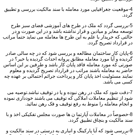
4-موقعیت جغرافیایی مورد معامله با سند مالکیت بررسی و تطبیق
گردد.
5-بررسی گردد که ملک در طرح های آموزشی فضای سبز طرح
توسعه معابر و میادین و قرار نداشته باشد و در این صورت و در
حالتی که خریدار با علم به این طرح ها معامله می نماید حتماً مراتب
در قرارداد تصریح گردد.
6-پایان کار ساختمان مطالعه و بررسی شود که در چه سالی صادر
گردیده و آیا مورد معامله مطابق پروانه احداث گردیده یا خیر؟ در
صورتی که مورد معامله فاقد پایان کار باشد و طرفین بر این اساس
حاضر به معامله باشند مراتب در قرارداد تصریح گردیده و معلوم
نمایند مسئولیت اخذ پایان کار و پرداخت جرائم احتمالی بر عهده چه
کسی می باشد.
7-دقت شود که ملک در رهن نبوده و یا در توقیف نباشد.توصیه می
شود از تنظیم معاملات املاکی که توقیف می باشند خودداری نموده
و انجام معامله را منوط به رفع توقیف و فک رهن نمائید.
8-خصوصاً در معاملات آپارتما ن ها صورت مجلس تفکیکی اخذ و با
سند مالکیت و بنچاق تطبیق گردد.
9-بررسی شود که آیا پارکینگ و انباری به درستی در سند مالکیت و