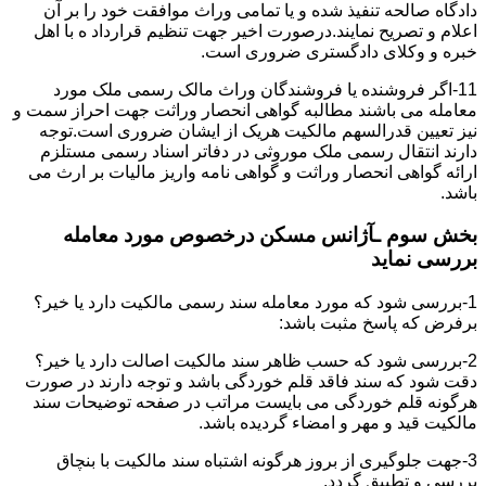
دادگاه صالحه تنفیذ شده و یا تمامی وراث موافقت خود را بر آن
اعلام و تصریح نمایند.درصورت اخیر جهت تنظیم قرارداد ه با اهل
خبره و وکلای دادگستری ضروری است.
11-اگر فروشنده یا فروشندگان وراث مالک رسمی ملک مورد
معامله می باشند مطالبه گواهی انحصار وراثت جهت احراز سمت و
نیز تعیین قدرالسهم مالکیت هریک از ایشان ضروری است.توجه
دارند انتقال رسمی ملک موروثی در دفاتر اسناد رسمی مستلزم
ارائه گواهی انحصار وراثت و گواهی نامه واریز مالیات بر ارث می
باشد.
بخش سوم ـآژانس مسکن درخصوص مورد معامله
بررسی نماید
1-بررسی شود که مورد معامله سند رسمی مالکیت دارد یا خیر؟
برفرض که پاسخ مثبت باشد:
2-بررسی شود که حسب ظاهر سند مالکیت اصالت دارد یا خیر؟
دقت شود که سند فاقد قلم خوردگی باشد و توجه دارند در صورت
هرگونه قلم خوردگی می بایست مراتب در صفحه توضیحات سند
مالکیت قید و مهر و امضاء گردیده باشد.
3-جهت جلوگیری از بروز هرگونه اشتباه سند مالکیت با بنچاق
بررسی و تطبیق گردد.