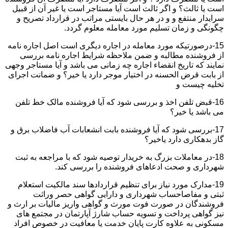
است یا ثالث؟ و اگر ثالث است آیا مستاجر است یا غیر آن از قبیل
سرایدار منتفع و و در هر حال بایستی مراتب در قرارداد تصریح و
چگونگی و زمان تسلیم مورد معامله معلوم گردد.
15-درصورتیکه مورد معامله در اجاره دیگری است اصل اجاره نامه
از فروشنده مطالبه و ضمن ملاحظه شرایط اجاره نامه بررسی
نمایند که تاریخ انقضاء اجاره چه زمانی می باشد و آیا مستاجر وجهی
از بابت قرض الحسنه در اختیار موجر دارد یا خیر؟ و ضمانت اجرای
تخلیه چیست و
16-قبض تلفن اخذ و بررسی شود که آیا فروشنده مالک خط تلفن
می باشد یا خیر؟
17-بررسی شود که آیا فروشنده بابت انشعابات آب فاضلاب برق و
گاز بدهکاری دارد یاخیر؟
18-در معاملات بزرگ به خریدار توصیه شود که با مراجعه به ثبت
شهرداری و صحت ادعاهای فروشنده را بررسی کند.
19-مدارک مورد نیاز برای تنظیم قراردادها سند مالکیت استعلام
ثبتی و مفاصاحساب شهرداری و دارایی گواهی حصر وراثت
فروشندگان در صورت فوت مورث و گواهی واریز مالیات بر ارث و
نیز گواهی پرداخت و تسویه حساب شارژ آپارتمان در مجتمع های
مسکونی به علاوه کارت پایان خدمت یا معافیت در خصوص افراد