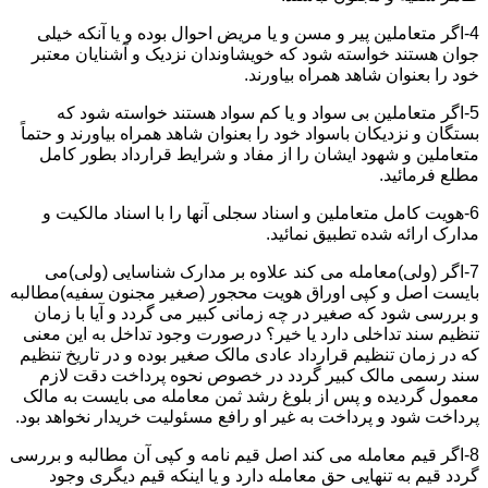
4-اگر متعاملین پیر و مسن و یا مریض احوال بوده و یا آنکه خیلی
جوان هستند خواسته شود که خویشاوندان نزدیک و آشنایان معتبر
خود را بعنوان شاهد همراه بیاورند.
5-اگر متعاملین بی سواد و یا کم سواد هستند خواسته شود که
بستگان و نزدیکان باسواد خود را بعنوان شاهد همراه بیاورند و حتماً
متعاملین و شهود ایشان را از مفاد و شرایط قرارداد بطور کامل
مطلع فرمائید.
6-هویت کامل متعاملین و اسناد سجلی آنها را با اسناد مالکیت و
مدارک ارائه شده تطبیق نمائید.
7-اگر (ولی)معامله می کند علاوه بر مدارک شناسایی (ولی)می
بایست اصل و کپی اوراق هویت محجور (صغیر مجنون سفیه)مطالبه
و بررسی شود که صغیر در چه زمانی کبیر می گردد و آیا با زمان
تنظیم سند تداخلی دارد یا خیر؟ درصورت وجود تداخل به این معنی
که در زمان تنظیم قرارداد عادی مالک صغیر بوده و در تاریخ تنظیم
سند رسمی مالک کبیر گردد در خصوص نحوه پرداخت دقت لازم
معمول گردیده و پس از بلوغ رشد ثمن معامله می بایست به مالک
پرداخت شود و پرداخت به غیر او رافع مسئولیت خریدار نخواهد بود.
8-اگر قیم معامله می کند اصل قیم نامه و کپی آن مطالبه و بررسی
گردد قیم به تنهایی حق معامله دارد و یا اینکه قیم دیگری وجود