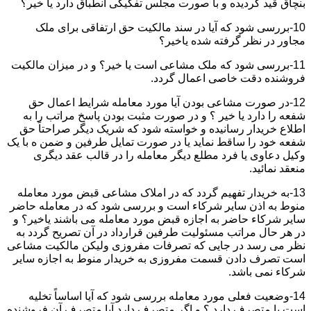
بنچاق قید گردیده و با صورت مجلس تفکیکی انطباق دارد یا خیر؟
10-بررسی شود که آیا در سند مالکیت حق ارتفاقی برای ملک
مجاور در نظر گرفته شده یاخیر؟
11-بررسی شود که ملک مشاعی است یا خیر؟ و در میزان مالکیت
فروشنده دقت خاصی اعمال گردد.
12-در صورت مشاعی بودن آیا مورد معامله شرایط اعمال حق
شفعه را دارد یا خیر ؟ و در صورت مثبت بودن پاسخ مراتب را به
اطلاع خریدار رسانیده و خواسته شود که شریک دیگر صراحتاً حق
شفعه خود را ساقط نماید یا در صورت تمایل طرفین و ضمن ه با یک
وکیل دعاوی یا فرد مطلع دیگر معامله را در قالب عقد دیگری
منعقد نمائید.
13-به خریدار تفهیم گردد که در املاک مشاعی قبض مورد معامله
منوط به اذن سایر شرکاء است و بررسی شود که در معامله حاضر
سایر شرکاء حاضر به اجازه قبض مورد معامله می باشند یاخیر؟ و
در هر حال مراتب مسئولیت طرفین قرارداد در آن تصریح گردد به
نظر می رسد در جایی که تصرفات مفروزی ولیکن مالکیت مشاعی
است تصرف دادن قسمت مفروزی به خریدار منوط به اجازه سایر
شرکاء نمی باشد.
14-وضعیت فعلی مورد معامله بررسی شود که آیا اساساً تخلیه
است یا متصرف دارد ؟ و اگر متصرف دارد آیا متصرف آن فروشنده