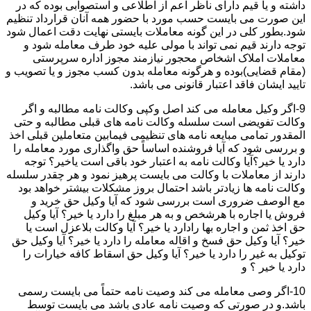
داشته و یا قیم دارای ناظر اعم از اطلاعی و استصوابی بوده که در
این صورت می بایست حسب مورد با حضور همه آنان قرارداد تنظیم
شود.بطور کلی در این گونه معاملات بایستی نهایت دقت اعمال شود
توجه دارند قیم نمی تواند با مولی علیه خود طرف معامله شود و
معاملات املاک اشخاص محجور نیازمند مجوز اداره سرپرستی
(مقام قضایی)بوده و هرگونه معامله بدون کسب مجوز و یا تصویب و
تایید ایشان فاقد اعتبار قانونی می باشد.
9-اگر وکیل معامله می کند اصل وکپی وکالت نامه مطالبه و اگر
وکالت تفویضی است سلسله وکالت نامه های قبلی مطالبه و حتی
المقدور تمامی مبایعه نامه های تنظیمی فیمابین متعاملین قبلی اخذ
و بررسی شود که آیا فروشنده اساساً حق واگذاری مورد معامله را
دارد یا خیر؟آیا وکالت نامه به اعتبار خود باقی است یاخیر؟ توجه
دارند از معاملات با وکالت می بایست پرهیز نمود و هر چقدر سلسله
وکالت نامه ها زیادتر باشد احتمال بروز مشکلات بیشتر خواهد بود
مع الوصف ضروری است بررسی شود که آیا وکیل حق خرید و
فروش یا اجاره با هرشخص و به هر مبلغ را دارد یا خیر؟ آیا وکیل
حق اخذ ثمن و اجاره بها رادارد یا خیر؟ آیا وکالت بلاعزل است یا
خیر؟ آیا وکیل حق فسخ و اقاله معامله را دارد یا خیر؟ آیا وکیل حق
توکیل به غیر را دارد یا خیر؟ آیا وکیل حق اسقاط کافه خیارات را
دارد یا خیر ؟ و
10-اگر وصی معامله می کند وصیت نامه حتماً می بایست رسمی
باشد.و در صورتی که وصیت نامه عادی باشد می بایست توسط