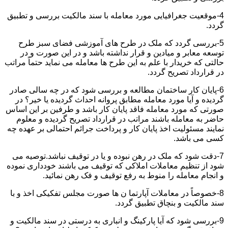
4-موقعیت جغرافیایی مورد معامله با سند مالکیت بررسی و تطبیق
گردد.
5-بررسی گردد که ملک در طرح های آموزشی فضای سبز طرح
توسعه معابر و میادین و قرار نداشته باشد و در این صورت و در
حالتی که خریدار با علم به این طرح ها معامله می نماید حتماً مراتب
در قرارداد تصریح گردد.
6-پایان کار ساختمان مطالعه و بررسی شود که در چه سالی صادر
گردیده و آیا مورد معامله مطابق پروانه احداث گردیده یا خیر؟ در
صورتی که مورد معامله فاقد پایان کار باشد و طرفین بر این اساس
حاضر به معامله باشند مراتب در قرارداد تصریح گردیده و معلوم
نمایند مسئولیت اخذ پایان کار و پرداخت جرائم احتمالی بر عهده چه
کسی می باشد.
7-دقت شود که ملک در رهن نبوده و یا در توقیف نباشد.توصیه می
شود از تنظیم معاملات املاکی که توقیف می باشند خودداری نموده
و انجام معامله را منوط به رفع توقیف و فک رهن نمائید.
8-خصوصاً در معاملات آپارتما ن ها صورت مجلس تفکیکی اخذ و با
سند مالکیت و بنچاق تطبیق گردد.
9-بررسی شود که آیا پارکینگ و انباری به درستی در سند مالکیت و