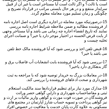
است یا ثالث؟ و اگر ثالث است آیا مستاجر است یا غیر آن از قبیل
سرایدار منتفع و و در هر حال بایستی مراتب در قرارداد تصریح و
چگونگی و زمان تسلیم مورد معامله معلوم گردد.
15-درصورتیکه مورد معامله در اجاره دیگری است اصل اجاره نامه
از فروشنده مطالبه و ضمن ملاحظه شرایط اجاره نامه بررسی
نمایند که تاریخ انقضاء اجاره چه زمانی می باشد و آیا مستاجر وجهی
از بابت قرض الحسنه در اختیار موجر دارد یا خیر؟ و ضمانت اجرای
تخلیه چیست و
16-قبض تلفن اخذ و بررسی شود که آیا فروشنده مالک خط تلفن
می باشد یا خیر؟
17-بررسی شود که آیا فروشنده بابت انشعابات آب فاضلاب برق و
گاز بدهکاری دارد یاخیر؟
18-در معاملات بزرگ به خریدار توصیه شود که با مراجعه به ثبت
شهرداری و صحت ادعاهای فروشنده را بررسی کند.
19-مدارک مورد نیاز برای تنظیم قراردادها سند مالکیت استعلام
ثبتی و مفاصاحساب شهرداری و دارایی گواهی حصر وراثت
فروشندگان در صورت فوت مورث و گواهی واریز مالیات بر ارث و
نیز گواهی پرداخت و تسویه حساب شارژ آپارتمان در مجتمع های
مسکونی به علاوه کارت پایان خدمت یا معافیت در خصوص افراد