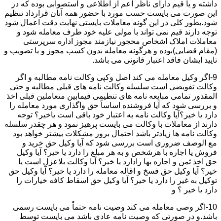
داشته و یا قیم دارای ناظر اعم از اطلاعی و استصوابی بوده که در
این صورت می بایست حسب مورد با حضور همه آنان قرارداد تنظیم
شود.بطور کلی در این گونه معاملات بایستی نهایت دقت اعمال شود
توجه دارند قیم نمی تواند با مولی علیه خود طرف معامله شود و
معاملات املاک اشخاص محجور نیازمند مجوز اداره سرپرستی
(مقام قضایی)بوده و هرگونه معامله بدون کسب مجوز و یا تصویب و
تایید ایشان فاقد اعتبار قانونی می باشد.
9-اگر وکیل معامله می کند اصل وکپی وکالت نامه مطالبه و اگر
وکالت تفویضی است سلسله وکالت نامه های قبلی مطالبه و حتی
المقدور تمامی مبایعه نامه های تنظیمی فیمابین متعاملین قبلی اخذ
و بررسی شود که آیا فروشنده اساساً حق واگذاری مورد معامله را
دارد یا خیر؟آیا وکالت نامه به اعتبار خود باقی است یاخیر؟ توجه
دارند از معاملات با وکالت می بایست پرهیز نمود و هر چقدر سلسله
وکالت نامه ها زیادتر باشد احتمال بروز مشکلات بیشتر خواهد بود
مع الوصف ضروری است بررسی شود که آیا وکیل حق خرید و
فروش یا اجاره با هرشخص و به هر مبلغ را دارد یا خیر؟ آیا وکیل
حق اخذ ثمن و اجاره بها رادارد یا خیر؟ آیا وکالت بلاعزل است یا
خیر؟ آیا وکیل حق فسخ و اقاله معامله را دارد یا خیر؟ آیا وکیل حق
توکیل به غیر را دارد یا خیر؟ آیا وکیل حق اسقاط کافه خیارات را
دارد یا خیر ؟ و
10-اگر وصی معامله می کند وصیت نامه حتماً می بایست رسمی
باشد.و در صورتی که وصیت نامه عادی باشد می بایست توسط