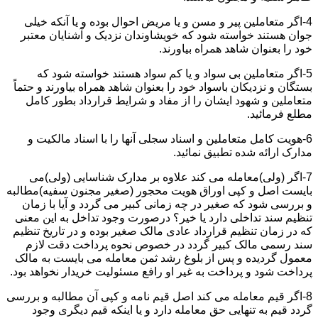
4-اگر متعاملین پیر و مسن و یا مریض احوال بوده و یا آنکه خیلی
جوان هستند خواسته شود که خویشاوندان نزدیک و آشنایان معتبر
خود را بعنوان شاهد همراه بیاورند.
5-اگر متعاملین بی سواد و یا کم سواد هستند خواسته شود که
بستگان و نزدیکان باسواد خود را بعنوان شاهد همراه بیاورند و حتماً
متعاملین و شهود ایشان را از مفاد و شرایط قرارداد بطور کامل
مطلع فرمائید.
6-هویت کامل متعاملین و اسناد سجلی آنها را با اسناد مالکیت و
مدارک ارائه شده تطبیق نمائید.
7-اگر (ولی)معامله می کند علاوه بر مدارک شناسایی (ولی)می
بایست اصل و کپی اوراق هویت محجور (صغیر مجنون سفیه)مطالبه
و بررسی شود که صغیر در چه زمانی کبیر می گردد و آیا با زمان
تنظیم سند تداخلی دارد یا خیر؟ درصورت وجود تداخل به این معنی
که در زمان تنظیم قرارداد عادی مالک صغیر بوده و در تاریخ تنظیم
سند رسمی مالک کبیر گردد در خصوص نحوه پرداخت دقت لازم
معمول گردیده و پس از بلوغ رشد ثمن معامله می بایست به مالک
پرداخت شود و پرداخت به غیر او رافع مسئولیت خریدار نخواهد بود.
8-اگر قیم معامله می کند اصل قیم نامه و کپی آن مطالبه و بررسی
گردد قیم به تنهایی حق معامله دارد و یا اینکه قیم دیگری وجود