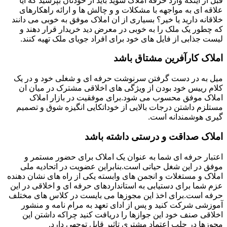
قبل از اینکه وارد حرفه املاک شوید باید از خودتان بپرسید که آیا
علاقه ای به مواجهه با مشکلات و و چالش ها و ارائه راهکارهای
خلاقانه دارید یا خیر؟ بسیاری از ان املاک موفق به خوبی می دانند
که چطور یک ملک را به خوبی در معرض دید خریدار قرار دهند و
لیست جذابی از فایل های خود برای افراد جویای ملک تهیه کنند.
املاک کارآفرین مشتاق باشد
میل به در دست گرفتن سرنوشت حرفه ای و شغلی خود و در یک
کلام رییس خود بودن از ویژگی های اخلاقی مشترک در میان ان
املاک موفق محسوب می شود.برای موفقیت در بازار املاک
مستلزم داشتن درجات بالایی از خوداتکایی انگیزه شوق و تصمیم
گیری هوشمندانه است.
املاک صداقت و درستی داشته باشد
اعتبار حرفه ای شما به عنوان یک املاک برای حضور مستمر و
موفق در این شغل حیاتی است.بنابراین عضویت در اتحادیه ملی
املاک و مستغلات و انجمن های وابسته یکی از راه های نشان دهنده
عزم شما برای دستیابی به استانداردهای حرفه ای و اخلاقی در این
حرفه است.برای اخذ این مجوزها می بایست در کلاس های مختلف
آموزشی شرکت کنید و پس از ادای تعهد به مرام نامه و منشور
اخلاقی صنف خود این جوازها را دریافت کنید چراکه داشتن این
مجوزها در جلب اعتماد مشتری تاثیر قابل توجهی دارد.