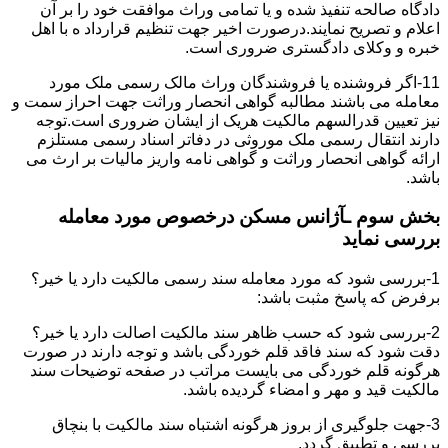
دادگاه صالحه تنفیذ شده و یا تمامی وراث موافقت خود را بر آن
اعلام و تصریح نمایند.درصورت اخیر جهت تنظیم قرارداد ه با اهل
خبره و وکلای دادگستری ضروری است.
11-اگر فروشنده یا فروشندگان وراث مالک رسمی ملک مورد
معامله می باشند مطالبه گواهی انحصار وراثت جهت احراز سمت و
نیز تعیین قدرالسهم مالکیت هریک از ایشان ضروری است.توجه
دارند انتقال رسمی ملک موروثی در دفاتر اسناد رسمی مستلزم
ارائه گواهی انحصار وراثت و گواهی نامه واریز مالیات بر ارث می
باشد.
بخش سوم ـآژانس مسکن درخصوص مورد معامله
بررسی نماید
1-بررسی شود که مورد معامله سند رسمی مالکیت دارد یا خیر؟
برفرض که پاسخ مثبت باشد:
2-بررسی شود که حسب ظاهر سند مالکیت اصالت دارد یا خیر؟
دقت شود که سند فاقد قلم خوردگی باشد و توجه دارند در صورت
هرگونه قلم خوردگی می بایست مراتب در صفحه توضیحات سند
مالکیت قید و مهر و امضاء گردیده باشد.
3-جهت جلوگیری از بروز هرگونه اشتباه سند مالکیت با بنچاق
بررسی و تطبیق گردد.