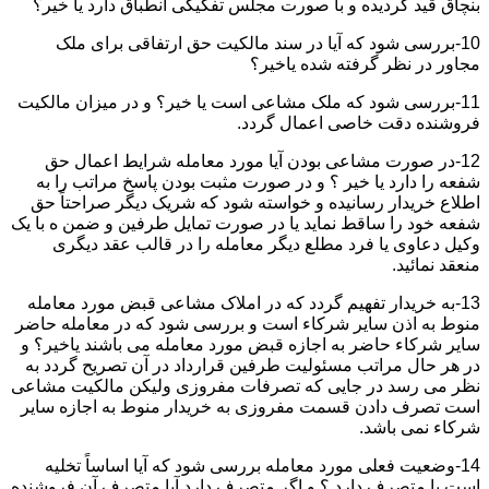
بنچاق قید گردیده و با صورت مجلس تفکیکی انطباق دارد یا خیر؟
10-بررسی شود که آیا در سند مالکیت حق ارتفاقی برای ملک
مجاور در نظر گرفته شده یاخیر؟
11-بررسی شود که ملک مشاعی است یا خیر؟ و در میزان مالکیت
فروشنده دقت خاصی اعمال گردد.
12-در صورت مشاعی بودن آیا مورد معامله شرایط اعمال حق
شفعه را دارد یا خیر ؟ و در صورت مثبت بودن پاسخ مراتب را به
اطلاع خریدار رسانیده و خواسته شود که شریک دیگر صراحتاً حق
شفعه خود را ساقط نماید یا در صورت تمایل طرفین و ضمن ه با یک
وکیل دعاوی یا فرد مطلع دیگر معامله را در قالب عقد دیگری
منعقد نمائید.
13-به خریدار تفهیم گردد که در املاک مشاعی قبض مورد معامله
منوط به اذن سایر شرکاء است و بررسی شود که در معامله حاضر
سایر شرکاء حاضر به اجازه قبض مورد معامله می باشند یاخیر؟ و
در هر حال مراتب مسئولیت طرفین قرارداد در آن تصریح گردد به
نظر می رسد در جایی که تصرفات مفروزی ولیکن مالکیت مشاعی
است تصرف دادن قسمت مفروزی به خریدار منوط به اجازه سایر
شرکاء نمی باشد.
14-وضعیت فعلی مورد معامله بررسی شود که آیا اساساً تخلیه
است یا متصرف دارد ؟ و اگر متصرف دارد آیا متصرف آن فروشنده