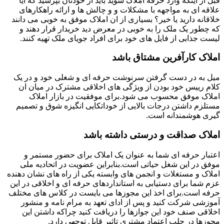
قبل از اینکه وارد حرفه املاک شوید باید از خودتان بپرسید که آیا
علاقه ای به مواجهه با مشکلات و و چالش ها و ارائه راهکارهای
خلاقانه دارید یا خیر؟ بسیاری از ان املاک موفق به خوبی می دانند
که چطور یک ملک را به خوبی در معرض دید خریدار قرار دهند و
لیست جذابی از فایل های خود برای افراد جویای ملک تهیه کنند.
املاک کارآفرین مشتاق باشد
میل به در دست گرفتن سرنوشت حرفه ای و شغلی خود و در یک
کلام رییس خود بودن از ویژگی های اخلاقی مشترک در میان ان
املاک موفق محسوب می شود.برای موفقیت در بازار املاک
مستلزم داشتن درجات بالایی از خوداتکایی انگیزه شوق و تصمیم
گیری هوشمندانه است.
املاک صداقت و درستی داشته باشد
اعتبار حرفه ای شما به عنوان یک املاک برای حضور مستمر و
موفق در این شغل حیاتی است.بنابراین عضویت در اتحادیه ملی
املاک و مستغلات و انجمن های وابسته یکی از راه های نشان دهنده
عزم شما برای دستیابی به استانداردهای حرفه ای و اخلاقی در این
حرفه است.برای اخذ این مجوزها می بایست در کلاس های مختلف
آموزشی شرکت کنید و پس از ادای تعهد به مرام نامه و منشور
اخلاقی صنف خود این جوازها را دریافت کنید چراکه داشتن این
مجوزها در جلب اعتماد مشتری تاثیر قابل توجهی دارد.