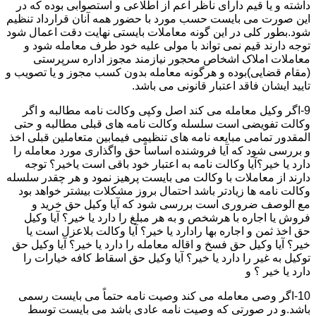
داشته و یا قیم دارای ناظر اعم از اطلاعی و استصوابی بوده که در
این صورت می بایست حسب مورد با حضور همه آنان قرارداد تنظیم
شود.بطور کلی در این گونه معاملات بایستی نهایت دقت اعمال شود
توجه دارند قیم نمی تواند با مولی علیه خود طرف معامله شود و
معاملات املاک اشخاص محجور نیازمند مجوز اداره سرپرستی
(مقام قضایی)بوده و هرگونه معامله بدون کسب مجوز و یا تصویب و
تایید ایشان فاقد اعتبار قانونی می باشد.
9-اگر وکیل معامله می کند اصل وکپی وکالت نامه مطالبه و اگر
وکالت تفویضی است سلسله وکالت نامه های قبلی مطالبه و حتی
المقدور تمامی مبایعه نامه های تنظیمی فیمابین متعاملین قبلی اخذ
و بررسی شود که آیا فروشنده اساساً حق واگذاری مورد معامله را
دارد یا خیر؟آیا وکالت نامه به اعتبار خود باقی است یاخیر؟ توجه
دارند از معاملات با وکالت می بایست پرهیز نمود و هر چقدر سلسله
وکالت نامه ها زیادتر باشد احتمال بروز مشکلات بیشتر خواهد بود
مع الوصف ضروری است بررسی شود که آیا وکیل حق خرید و
فروش یا اجاره با هرشخص و به هر مبلغ را دارد یا خیر؟ آیا وکیل
حق اخذ ثمن و اجاره بها رادارد یا خیر؟ آیا وکالت بلاعزل است یا
خیر؟ آیا وکیل حق فسخ و اقاله معامله را دارد یا خیر؟ آیا وکیل حق
توکیل به غیر را دارد یا خیر؟ آیا وکیل حق اسقاط کافه خیارات را
دارد یا خیر ؟ و
10-اگر وصی معامله می کند وصیت نامه حتماً می بایست رسمی
باشد.و در صورتی که وصیت نامه عادی باشد می بایست توسط