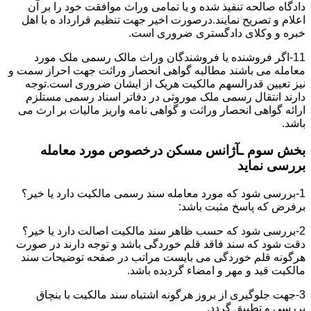
دادگاه صالحه تنفیذ شده و یا تمامی وراث موافقت خود را بر آن
اعلام و تصریح نمایند.درصورت اخیر جهت تنظیم قرارداد ه با اهل
خبره و وکلای دادگستری ضروری است.
11-اگر فروشنده یا فروشندگان وراث مالک رسمی ملک مورد
معامله می باشند مطالبه گواهی انحصار وراثت جهت احراز سمت و
نیز تعیین قدرالسهم مالکیت هریک از ایشان ضروری است.توجه
دارند انتقال رسمی ملک موروثی در دفاتر اسناد رسمی مستلزم
ارائه گواهی انحصار وراثت و گواهی نامه واریز مالیات بر ارث می
باشد.
بخش سوم ـآژانس مسکن درخصوص مورد معامله
بررسی نماید
1-بررسی شود که مورد معامله سند رسمی مالکیت دارد یا خیر؟
برفرض که پاسخ مثبت باشد:
2-بررسی شود که حسب ظاهر سند مالکیت اصالت دارد یا خیر؟
دقت شود که سند فاقد قلم خوردگی باشد و توجه دارند در صورت
هرگونه قلم خوردگی می بایست مراتب در صفحه توضیحات سند
مالکیت قید و مهر و امضاء گردیده باشد.
3-جهت جلوگیری از بروز هرگونه اشتباه سند مالکیت با بنچاق
بررسی و تطبیق گردد.