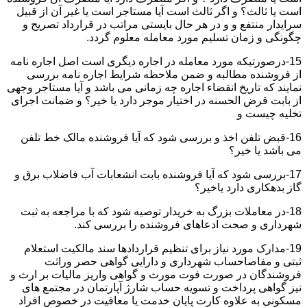
است یا ثالث؟ و اگر ثالث است آیا مستاجر است یا غیر آن از قبیل
سرایدار منتفع و و در هر حال بایستی مراتب در قرارداد تصریح و
چگونگی و زمان تسلیم مورد معامله معلوم گردد.
15-درصورتیکه مورد معامله در اجاره دیگری است اصل اجاره نامه
از فروشنده مطالبه و ضمن ملاحظه شرایط اجاره نامه بررسی
نمایند که تاریخ انقضاء اجاره چه زمانی می باشد و آیا مستاجر وجهی
از بابت قرض الحسنه در اختیار موجر دارد یا خیر؟ و ضمانت اجرای
تخلیه چیست و
16-قبض تلفن اخذ و بررسی شود که آیا فروشنده مالک خط تلفن
می باشد یا خیر؟
17-بررسی شود که آیا فروشنده بابت انشعابات آب فاضلاب برق و
گاز بدهکاری دارد یاخیر؟
18-در معاملات بزرگ به خریدار توصیه شود که با مراجعه به ثبت
شهرداری و صحت ادعاهای فروشنده را بررسی کند.
19-مدارک مورد نیاز برای تنظیم قراردادها سند مالکیت استعلام
ثبتی و مفاصاحساب شهرداری و دارایی گواهی حصر وراثت
فروشندگان در صورت فوت مورث و گواهی واریز مالیات بر ارث و
نیز گواهی پرداخت و تسویه حساب شارژ آپارتمان در مجتمع های
مسکونی به علاوه کارت پایان خدمت یا معافیت در خصوص افراد