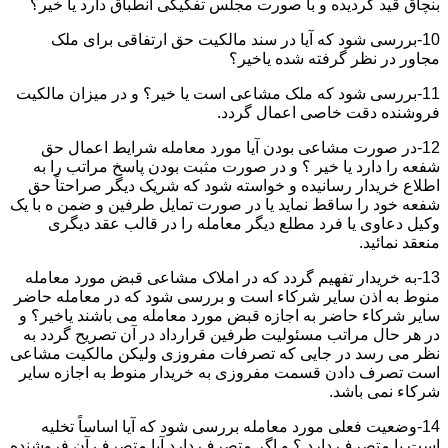
بنچاق قید گردیده و با صورت مجلس تفکیکی انطباق دارد یا خیر؟
10-بررسی شود که آیا در سند مالکیت حق ارتفاقی برای ملک
مجاور در نظر گرفته شده یاخیر؟
11-بررسی شود که ملک مشاعی است یا خیر؟ و در میزان مالکیت
فروشنده دقت خاصی اعمال گردد.
12-در صورت مشاعی بودن آیا مورد معامله شرایط اعمال حق
شفعه را دارد یا خیر ؟ و در صورت مثبت بودن پاسخ مراتب را به
اطلاع خریدار رسانیده و خواسته شود که شریک دیگر صراحتاً حق
شفعه خود را ساقط نماید یا در صورت تمایل طرفین و ضمن ه با یک
وکیل دعاوی یا فرد مطلع دیگر معامله را در قالب عقد دیگری
منعقد نمائید.
13-به خریدار تفهیم گردد که در املاک مشاعی قبض مورد معامله
منوط به اذن سایر شرکاء است و بررسی شود که در معامله حاضر
سایر شرکاء حاضر به اجازه قبض مورد معامله می باشند یاخیر؟ و
در هر حال مراتب مسئولیت طرفین قرارداد در آن تصریح گردد به
نظر می رسد در جایی که تصرفات مفروزی ولیکن مالکیت مشاعی
است تصرف دادن قسمت مفروزی به خریدار منوط به اجازه سایر
شرکاء نمی باشد.
14-وضعیت فعلی مورد معامله بررسی شود که آیا اساساً تخلیه
است یا متصرف دارد ؟ و اگر متصرف دارد آیا متصرف آن فروشنده