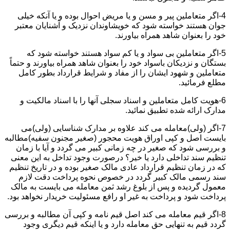
4-اگر متعاملین پیر و مسن و یا مریض احوال بوده و یا آنکه خیلی
جوان هستند خواسته شود که خویشاوندان نزدیک و آشنایان معتبر
خود را بعنوان شاهد همراه بیاورند.
5-اگر متعاملین بی سواد و یا کم سواد هستند خواسته شود که
بستگان و نزدیکان باسواد خود را بعنوان شاهد همراه بیاورند و حتماً
متعاملین و شهود ایشان را از مفاد و شرایط قرارداد بطور کامل
مطلع فرمائید.
6-هویت کامل متعاملین و اسناد سجلی آنها را با اسناد مالکیت و
مدارک ارائه شده تطبیق نمائید.
7-اگر (ولی)معامله می کند علاوه بر مدارک شناسایی (ولی)می
بایست اصل و کپی اوراق هویت محجور (صغیر مجنون سفیه)مطالبه
و بررسی شود که صغیر در چه زمانی کبیر می گردد و آیا با زمان
تنظیم سند تداخلی دارد یا خیر؟ درصورت وجود تداخل به این معنی
که در زمان تنظیم قرارداد عادی مالک صغیر بوده و در تاریخ تنظیم
سند رسمی مالک کبیر گردد در خصوص نحوه پرداخت دقت لازم
معمول گردیده و پس از بلوغ رشد ثمن معامله می بایست به مالک
پرداخت شود و پرداخت به غیر او رافع مسئولیت خریدار نخواهد بود.
8-اگر قیم معامله می کند اصل قیم نامه و کپی آن مطالبه و بررسی
گردد قیم به تنهایی حق معامله دارد و یا اینکه قیم دیگری وجود