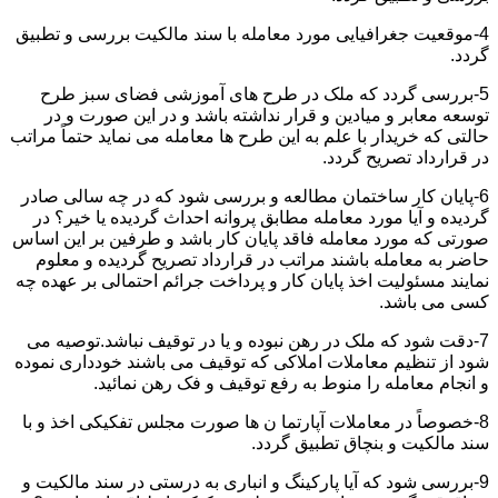
4-موقعیت جغرافیایی مورد معامله با سند مالکیت بررسی و تطبیق
گردد.
5-بررسی گردد که ملک در طرح های آموزشی فضای سبز طرح
توسعه معابر و میادین و قرار نداشته باشد و در این صورت و در
حالتی که خریدار با علم به این طرح ها معامله می نماید حتماً مراتب
در قرارداد تصریح گردد.
6-پایان کار ساختمان مطالعه و بررسی شود که در چه سالی صادر
گردیده و آیا مورد معامله مطابق پروانه احداث گردیده یا خیر؟ در
صورتی که مورد معامله فاقد پایان کار باشد و طرفین بر این اساس
حاضر به معامله باشند مراتب در قرارداد تصریح گردیده و معلوم
نمایند مسئولیت اخذ پایان کار و پرداخت جرائم احتمالی بر عهده چه
کسی می باشد.
7-دقت شود که ملک در رهن نبوده و یا در توقیف نباشد.توصیه می
شود از تنظیم معاملات املاکی که توقیف می باشند خودداری نموده
و انجام معامله را منوط به رفع توقیف و فک رهن نمائید.
8-خصوصاً در معاملات آپارتما ن ها صورت مجلس تفکیکی اخذ و با
سند مالکیت و بنچاق تطبیق گردد.
9-بررسی شود که آیا پارکینگ و انباری به درستی در سند مالکیت و