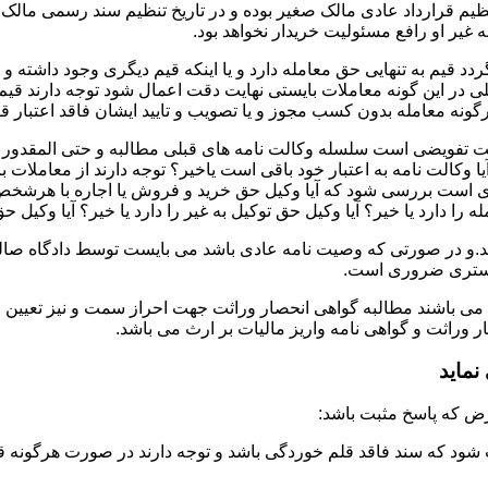
تنظیم قرارداد عادی مالک صغیر بوده و در تاریخ تنظیم سند رسمی ما
غیر او رافع مسئولیت خریدار نخواهد بود.
دد قیم به تنهایی حق معامله دارد و یا اینکه قیم دیگری وجود داشته و
در این گونه معاملات بایستی نهایت دقت اعمال شود توجه دارند قیم 
نه معامله بدون کسب مجوز و یا تصویب و تایید ایشان فاقد اعتبار قا
لت تفویضی است سلسله وکالت نامه های قبلی مطالبه و حتی المقدور ت
یا وکالت نامه به اعتبار خود باقی است یاخیر؟ توجه دارند از معاملات
ست بررسی شود که آیا وکیل حق خرید و فروش یا اجاره با هرشخص و به ه
 را دارد یا خیر؟ آیا وکیل حق توکیل به غیر را دارد یا خیر؟ آیا وکیل ح
.و در صورتی که وصیت نامه عادی باشد می بایست توسط دادگاه صالحه 
ادگستری ضروری است.
 می باشند مطالبه گواهی انحصار وراثت جهت احراز سمت و نیز تعیین 
وراثت و گواهی نامه واریز مالیات بر ارث می باشد.
ماید
شود که سند فاقد قلم خوردگی باشد و توجه دارند در صورت هرگونه