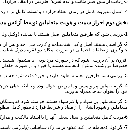
3-رعایت آرامش صبر متانت و عدم تحریک طرفین در انعقاد قرارداد.
4-اعمال مدیریت کامل در زمان انعقاد قرارداد و تسلط کامل بر اداره بحث و مذاکره ضمن هوشیاری و سرعت انتقال بالا.
بخش دوم احراز سمت و هویت متعاملین توسط آژانس م
1-بررسی شود که طرفین متعاملین اصیل هستند یا نماینده (وکیل ولی قیم وصی)
2-اگر اصیل هستند اصل و کپی شناسنامه و کارت ملی اخذ و پس از ا
جلوگیری از تخلفات احتمالی در صورت امکان دو فقره مدرک شناسای
افزون بر آن بررسی شود که در صورت مرد بودن آیا مشمول هستند یا خیر
خصوصاً فروشنده ممنوع المعامله هستند یا خیر؟ و در صورت فقدان موا
3-بررسی شود طرفین معامله اهلیت دارند یا خیر؟ دقت شود حسب ظاهر سفیه و مجنون نباشند.
4-اگر متعاملین پیر و مسن و یا مریض احوال بوده و یا آنکه خیلی جو
خود را بعنوان شاهد همراه بیاورند.
5-اگر متعاملین بی سواد و یا کم سواد هستند خواسته شود که بستگان و 
متعاملین و شهود ایشان را از مفاد و شرایط قرارداد بطور کامل مطلع 
6-هویت کامل متعاملین و اسناد سجلی آنها را با اسناد مالکیت و مدارک ارائه شده تطبیق نمائید.
7-اگر (ولی)معامله می کند علاوه بر مدارک شناسایی (ولی)می بایس