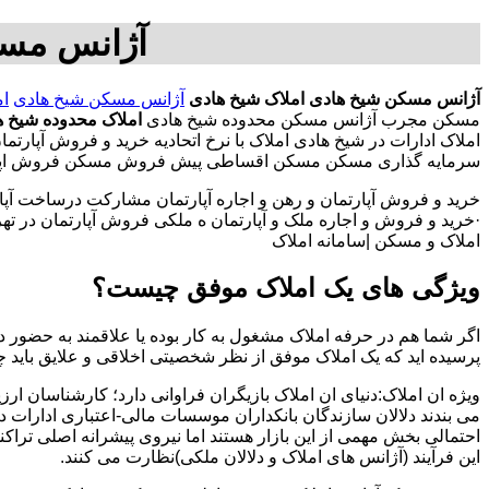
آژانس مسک
آژانس مسکن شیخ هادی
املاک شیخ هادی
آژانس مسکن شیخ هادی
ام
مسکن مجرب آژانس مسکن محدوده شیخ هادی
املاک محدوده شیخ ه
املاک ادارات در شیخ هادی املاک با نرخ اتحادیه خرید و فروش آپارت
سرمایه گذاری مسکن مسکن اقساطی پیش فروش مسکن فروش اپارتمان
خرید و فروش آپارتمان و رهن و اجاره آپارتمان مشارکت درساخت آپار
·خرید و فروش و اجاره ملک و آپارتمان ه ملکی فروش آپارتمان در تهران
املاک و مسکن |سامانه املاک
ویژگی های یک املاک موفق چیست؟
اگر شما هم در حرفه املاک مشغول به کار بوده یا علاقمند به حضور در
پرسیده اید که یک املاک موفق از نظر شخصیتی اخلاقی و علایق باید 
ویژه ان املاک:دنیای ان املاک بازیگران فراوانی دارد؛ کارشناسان ارز
می بندند دلالان سازندگان بانکداران موسسات مالی-اعتباری ادارات 
احتمالی بخش مهمی از این بازار هستند اما نیروی پیشرانه اصلی تراک
این فرآیند (آژانس های املاک و دلالان ملکی)نظارت می کنند.