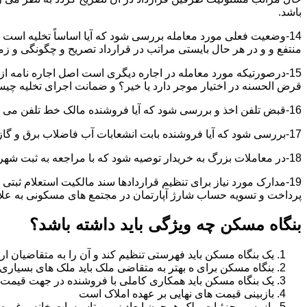
باشد.
14-وضعیت فعلی مورد معامله بررسی شود که آیا اساساً تخلیه است 
منتفع و و در هر حال بایستی مراتب در قرارداد تصریح و چگونگی و زم
15-درصورتیکه مورد معامله در اجاره دیگری است اصل اجاره نامه ا
قرض الحسنه در اختیار موجر دارد یا خیر؟ و ضمانت اجرای تخلیه چی
16-قبض تلفن اخذ و بررسی شود که آیا فروشنده مالک خط تلفن می باشد یا خیر؟
17-بررسی شود که آیا فروشنده بابت انشعابات آب فاضلاب برق و گاز بدهکاری دارد یاخیر؟
18-در معاملات بزرگ به خریدار توصیه شود که با مراجعه به ثبت شهرداری و صحت ادعاهای فروشنده را بررسی کند.
19-مدارک مورد نیاز برای تنظیم قراردادها سند مالکیت استعلام 
پرداخت و تسویه حساب شارژ آپارتمان در مجتمع های مسکونی به عل
بنگاه مسکن چه ویژگی باید داشته باشد؟
یک بنگاه مسکن باید فهرستی تنظیم کند و آن را به متقاضیان ارا
بنگاه مسکن برای ه بهتر به متقاضی ملک باید ملک های بسیاری 
یک بنگاه مسکن باید همکاری کاملی با فروشنده در جهت قیمت
بازبینی قیمت های نهایی بر عهده املاک است
بازرسی جزئیات ملک همچون ابعاد زمین تاسیسات خانه و غیره