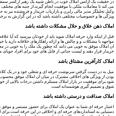
در حقیقت یک آژانس املاک خوب در باطن شبیه یک رهبر ارکسر سمفون
می کند تا معاملات ملکی با موفقیت انجام گیرند.از جنبه های مختلف د
وکیل تحلیلگر مدیر مالی رایزن و بازاریاب خریدار و فروشنده نیز به ح
ویژگی ها و خصوصیات مختلفی داشته باشد که در این گزارش به برخی ا
املاک ذهن خلاق و حلال مشکلات داشته باشد
قبل از اینکه وارد حرفه املاک شوید باید از خودتان بپرسید که آیا علاقه
مواجهه با مشکلات و و چالش ها و ارائه راهکارهای خلاقانه دارید یا خی
ان املاک موفق به خوبی می دانند که چطور یک ملک را به خوبی در م
خریدار قرار دهند و لیست جذابی از فایل های خود برای افراد جویای مل
املاک کارآفرین مشتاق باشد
میل به در دست گرفتن سرنوشت حرفه ای و شغلی خود و در یک کلام
بودن از ویژگی های اخلاقی مشترک در میان ان املاک موفق محسوب
شود.برای موفقیت در بازار املاک مستلزم داشتن درجات بالایی از خودا
شوق و تصمیم گیری هوشمندانه است.
املاک صداقت و درستی داشته باشد
اعتبار حرفه ای شما به عنوان یک املاک برای حضور مستمر و موفق در
دستیابی به استانداردهای حرفه ای و اخلاقی در این حرفه است.برای