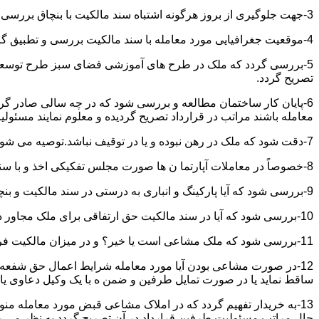
3-جهت جلوگیری از بروز هرگونه اشتباه سند مالکیت با بنچاق بررسی و تطبیق گردد.
4-موقعیت جغرافیایی مورد معامله با سند مالکیت بررسی و تطبیق گردد.
5-بررسی گردد که ملک در طرح های آموزشی فضای سبز طرح توسعه معابر
تصریح گردد.
6-پایان کار ساختمان مطالعه و بررسی شود که در چه سالی صادر گردی
معامله باشند مراتب در قرارداد تصریح گردیده و معلوم نمایند مسئول
7-دقت شود که ملک در رهن نبوده و یا در توقیف نباشد.توصیه می شود از تنظیم معاملات املاکی که توقیف می باشند خودداری نموده و انجام معامله را منوط به رفع توقیف و فک رهن نمائید.
8-خصوصاً در معاملات آپارتما ن ها صورت مجلس تفکیکی اخذ و با سند مالکیت و بنچاق تطبیق گردد.
9-بررسی شود که آیا پارکینگ و انباری به درستی در سند مالکیت و بنچاق قید گردیده و با صورت مجلس تفکیکی انطباق دارد یا خیر؟
10-بررسی شود که آیا در سند مالکیت حق ارتفاقی برای ملک مجاور در نظر گرفته شده یاخیر؟
11-بررسی شود که ملک مشاعی است یا خیر؟ و در میزان مالکیت فروشنده دقت خاصی اعمال گردد.
12-در صورت مشاعی بودن آیا مورد معامله شرایط اعمال حق شفعه ر
ساقط نماید یا در صورت تمایل طرفین و ضمن ه با یک وکیل دعاوی یا ف
13-به خریدار تفهیم گردد که در املاک مشاعی قبض مورد معامله م
حال مراتب مسئولیت طرفین قرارداد در آن تصریح گردد به نظر می