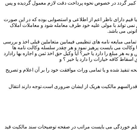
لک کبیر گردد در خصوص نحوه پرداخت دقت لازم معمول گردیده و پس
 یا قیم دارای ناظر اعم از اطلاعی و استصوابی بوده که در این صورت
نمی تواند با مولی علیه خود طرف معامله شود و معاملات املاک
نونی می باشد.
مامی مبایعه نامه های تنظیمی فیمابین متعاملین قبلی اخذ و بررسی
 با وکالت می بایست پرهیز نمود و هر چقدر سلسله وکالت نامه ها
ر مبلغ را دارد یا خیر؟ آیا وکیل حق اخذ ثمن و اجاره بها رادارد
ق اسقاط کافه خیارات را دارد یا خیر ؟ و
تنفیذ شده و یا تمامی وراث موافقت خود را بر آن اعلام و تصریح
قدرالسهم مالکیت هریک از ایشان ضروری است.توجه دارند انتقال
 قلم خوردگی می بایست مراتب در صفحه توضیحات سند مالکیت قید