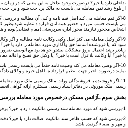
تداخلی دارد یا خیر؟ درصورت وجود تداخل به این معنی که در زمان 
از بلوغ رشد ثمن معامله می بایست به مالک پرداخت شود و پرداخت به 
8-اگر قیم معامله می کند اصل قیم نامه و کپی آن مطالبه و بررسی گر
می بایست حسب مورد با حضور همه آنان قرارداد تنظیم شود.بطور کلی 
اشخاص محجور نیازمند مجوز اداره سرپرستی (مقام قضایی)بوده و هرگو
9-اگر وکیل معامله می کند اصل وکپی وکالت نامه مطالبه و اگر وکا
شود که آیا فروشنده اساساً حق واگذاری مورد معامله را دارد یا خیر؟آ
زیادتر باشد احتمال بروز مشکلات بیشتر خواهد بود مع الوصف ضروری ا
یا خیر؟ آیا وکالت بلاعزل است یا خیر؟ آیا وکیل حق فسخ و اقاله معامله
10-اگر وصی معامله می کند وصیت نامه حتماً می بایست رسمی باشد
نمایند.درصورت اخیر جهت تنظیم قرارداد ه با اهل خبره و وکلای د
11-اگر فروشنده یا فروشندگان وراث مالک رسمی ملک مورد معامله
رسمی ملک موروثی در دفاتر اسناد رسمی مستلزم ارائه گواهی انحصار 
بخش سوم ـآژانس مسکن درخصوص مورد معامله بررسی ن
1-بررسی شود که مورد معامله سند رسمی مالکیت دارد یا خیر؟ برفرض که پاسخ مثبت باشد:
2-بررسی شود که حسب ظاهر سند مالکیت اصالت دارد یا خیر؟ دقت 
و مهر و امضاء گردیده باشد.