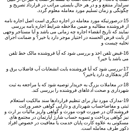
سرایدار منتفع و و در هر حال بایستی مراتب در قرارداد تصریح و
چگونگی و زمان تسلیم مورد معامله معلوم گردد.
15-درصورتیکه مورد معامله در اجاره دیگری است اصل اجاره نامه
از فروشنده مطالبه و ضمن ملاحظه شرایط اجاره نامه بررسی
نمایند که تاریخ انقضاء اجاره چه زمانی می باشد و آیا مستاجر وجهی
از بابت قرض الحسنه در اختیار موجر دارد یا خیر؟ و ضمانت اجرای
تخلیه چیست و
16-قبض تلفن اخذ و بررسی شود که آیا فروشنده مالک خط تلفن
می باشد یا خیر؟
17-بررسی شود که آیا فروشنده بابت انشعابات آب فاضلاب برق و
گاز بدهکاری دارد یاخیر؟
18-در معاملات بزرگ به خریدار توصیه شود که با مراجعه به ثبت
شهرداری و صحت ادعاهای فروشنده را بررسی کند.
19-مدارک مورد نیاز برای تنظیم قراردادها سند مالکیت استعلام
ثبتی و مفاصاحساب شهرداری و دارایی گواهی حصر وراثت
فروشندگان در صورت فوت مورث و گواهی واریز مالیات بر ارث و
نیز گواهی پرداخت و تسویه حساب شارژ آپارتمان در مجتمع های
مسکونی به علاوه کارت پایان خدمت یا معافیت در خصوص افراد
ذکور طرف معامله است.