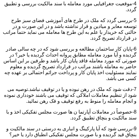
4-موقعیت جغرافیایی مورد معامله با سند مالکیت بررسی و تطبیق
گردد.
5-بررسی گردد که ملک در طرح های آموزشی فضای سبز طرح
توسعه معابر و میادین و قرار نداشته باشد و در این صورت و در
حالتی که خریدار با علم به این طرح ها معامله می نماید حتماً مراتب
در قرارداد تصریح گردد.
6-پایان کار ساختمان مطالعه و بررسی شود که در چه سالی صادر
گردیده و آیا مورد معامله مطابق پروانه احداث گردیده یا خیر؟ در
صورتی که مورد معامله فاقد پایان کار باشد و طرفین بر این اساس
حاضر به معامله باشند مراتب در قرارداد تصریح گردیده و معلوم
نمایند مسئولیت اخذ پایان کار و پرداخت جرائم احتمالی بر عهده چه
کسی می باشد.
7-دقت شود که ملک در رهن نبوده و یا در توقیف نباشد.توصیه می
شود از تنظیم معاملات املاکی که توقیف می باشند خودداری نموده
و انجام معامله را منوط به رفع توقیف و فک رهن نمائید.
8-خصوصاً در معاملات آپارتما ن ها صورت مجلس تفکیکی اخذ و با
سند مالکیت و بنچاق تطبیق گردد.
9-بررسی شود که آیا پارکینگ و انباری به درستی در سند مالکیت و
بنچاق قید گردیده و با صورت مجلس تفکیکی انطباق دارد یا خیر؟