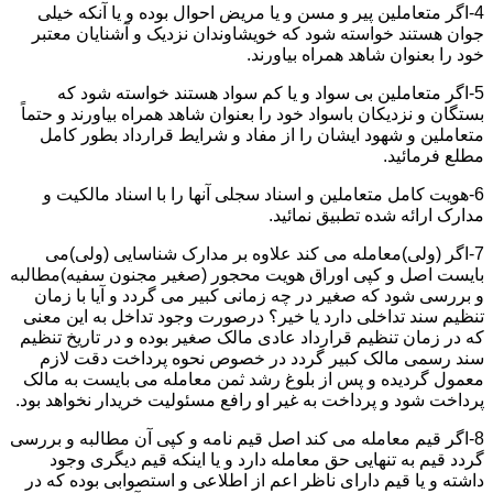
4-اگر متعاملین پیر و مسن و یا مریض احوال بوده و یا آنکه خیلی
جوان هستند خواسته شود که خویشاوندان نزدیک و آشنایان معتبر
خود را بعنوان شاهد همراه بیاورند.
5-اگر متعاملین بی سواد و یا کم سواد هستند خواسته شود که
بستگان و نزدیکان باسواد خود را بعنوان شاهد همراه بیاورند و حتماً
متعاملین و شهود ایشان را از مفاد و شرایط قرارداد بطور کامل
مطلع فرمائید.
6-هویت کامل متعاملین و اسناد سجلی آنها را با اسناد مالکیت و
مدارک ارائه شده تطبیق نمائید.
7-اگر (ولی)معامله می کند علاوه بر مدارک شناسایی (ولی)می
بایست اصل و کپی اوراق هویت محجور (صغیر مجنون سفیه)مطالبه
و بررسی شود که صغیر در چه زمانی کبیر می گردد و آیا با زمان
تنظیم سند تداخلی دارد یا خیر؟ درصورت وجود تداخل به این معنی
که در زمان تنظیم قرارداد عادی مالک صغیر بوده و در تاریخ تنظیم
سند رسمی مالک کبیر گردد در خصوص نحوه پرداخت دقت لازم
معمول گردیده و پس از بلوغ رشد ثمن معامله می بایست به مالک
پرداخت شود و پرداخت به غیر او رافع مسئولیت خریدار نخواهد بود.
8-اگر قیم معامله می کند اصل قیم نامه و کپی آن مطالبه و بررسی
گردد قیم به تنهایی حق معامله دارد و یا اینکه قیم دیگری وجود
داشته و یا قیم دارای ناظر اعم از اطلاعی و استصوابی بوده که در