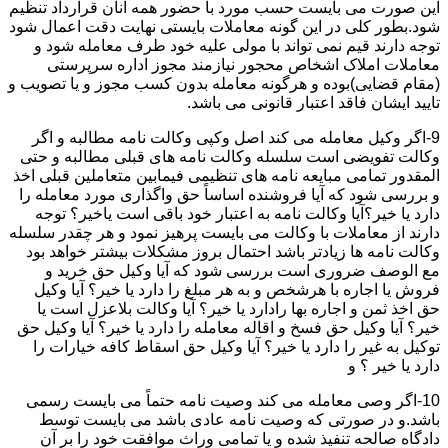
این صورت می بایست حسب مورد با حضور همه آنان قرارداد تنظیم
شود.بطور کلی در این گونه معاملات بایستی نهایت دقت اعمال شود
توجه دارند قیم نمی تواند با مولی علیه خود طرف معامله شود و
معاملات املاک اشخاص محجور نیازمند مجوز اداره سرپرستی
(مقام قضایی)بوده و هرگونه معامله بدون کسب مجوز و یا تصویب و
تایید ایشان فاقد اعتبار قانونی می باشد.
9-اگر وکیل معامله می کند اصل وکپی وکالت نامه مطالبه و اگر
وکالت تفویضی است سلسله وکالت نامه های قبلی مطالبه و حتی
المقدور تمامی مبایعه نامه های تنظیمی فیمابین متعاملین قبلی اخذ
و بررسی شود که آیا فروشنده اساساً حق واگذاری مورد معامله را
دارد یا خیر؟آیا وکالت نامه به اعتبار خود باقی است یاخیر؟ توجه
دارند از معاملات با وکالت می بایست پرهیز نمود و هر چقدر سلسله
وکالت نامه ها زیادتر باشد احتمال بروز مشکلات بیشتر خواهد بود
مع الوصف ضروری است بررسی شود که آیا وکیل حق خرید و
فروش یا اجاره با هرشخص و به هر مبلغ را دارد یا خیر؟ آیا وکیل
حق اخذ ثمن و اجاره بها رادارد یا خیر؟ آیا وکالت بلاعزل است یا
خیر؟ آیا وکیل حق فسخ و اقاله معامله را دارد یا خیر؟ آیا وکیل حق
توکیل به غیر را دارد یا خیر؟ آیا وکیل حق اسقاط کافه خیارات را
دارد یا خیر ؟ و
10-اگر وصی معامله می کند وصیت نامه حتماً می بایست رسمی
باشد.و در صورتی که وصیت نامه عادی باشد می بایست توسط
دادگاه صالحه تنفیذ شده و یا تمامی وراث موافقت خود را بر آن