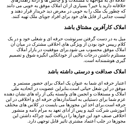
علاقه ای به مواجهه با مشکلات و و چالش ها و ارائه راهکارهای
خلاقانه دارید یا خیر؟ بسیاری از ان املاک موفق به خوبی می دانند
که چطور یک ملک را به خوبی در معرض دید خریدار قرار دهند و
لیست جذابی از فایل های خود برای افراد جویای ملک تهیه کنند.
املاک کارآفرین مشتاق باشد
میل به در دست گرفتن سرنوشت حرفه ای و شغلی خود و در یک
کلام رییس خود بودن از ویژگی های اخلاقی مشترک در میان ان
املاک موفق محسوب می شود.برای موفقیت در بازار املاک
مستلزم داشتن درجات بالایی از خوداتکایی انگیزه شوق و تصمیم
گیری هوشمندانه است.
املاک صداقت و درستی داشته باشد
اعتبار حرفه ای شما به عنوان یک املاک برای حضور مستمر و
موفق در این شغل حیاتی است.بنابراین عضویت در اتحادیه ملی
املاک و مستغلات و انجمن های وابسته یکی از راه های نشان دهنده
عزم شما برای دستیابی به استانداردهای حرفه ای و اخلاقی در این
حرفه است.برای اخذ این مجوزها می بایست در کلاس های مختلف
آموزشی شرکت کنید و پس از ادای تعهد به مرام نامه و منشور
اخلاقی صنف خود این جوازها را دریافت کنید چراکه داشتن این
مجوزها در جلب اعتماد مشتری تاثیر قابل توجهی دارد.