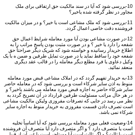
10-بررسی شود که آیا در سند مالکیت حق ارتفاقی برای ملک
مجاور در نظر گرفته شده یاخیر؟
11-بررسی شود که ملک مشاعی است یا خیر؟ و در میزان مالکیت
فروشنده دقت خاصی اعمال گردد.
12-در صورت مشاعی بودن آیا مورد معامله شرایط اعمال حق
شفعه را دارد یا خیر ؟ و در صورت مثبت بودن پاسخ مراتب را به
اطلاع خریدار رسانیده و خواسته شود که شریک دیگر صراحتاً حق
شفعه خود را ساقط نماید یا در صورت تمایل طرفین و ضمن ه با یک
وکیل دعاوی یا فرد مطلع دیگر معامله را در قالب عقد دیگری
منعقد نمائید.
13-به خریدار تفهیم گردد که در املاک مشاعی قبض مورد معامله
منوط به اذن سایر شرکاء است و بررسی شود که در معامله حاضر
سایر شرکاء حاضر به اجازه قبض مورد معامله می باشند یاخیر؟ و
در هر حال مراتب مسئولیت طرفین قرارداد در آن تصریح گردد به
نظر می رسد در جایی که تصرفات مفروزی ولیکن مالکیت مشاعی
است تصرف دادن قسمت مفروزی به خریدار منوط به اجازه سایر
شرکاء نمی باشد.
14-وضعیت فعلی مورد معامله بررسی شود که آیا اساساً تخلیه
است یا متصرف دارد ؟ و اگر متصرف دارد آیا متصرف آن فروشنده
است یا ثالث؟ و اگر ثالث است آیا مستاجر است یا غیر آن از قبیل