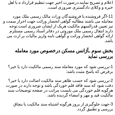
اعلام و تصریح نمایند.درصورت اخیر جهت تنظیم قرارداد ه با اهل
خبره و وکلای دادگستری ضروری است.
11-اگر فروشنده یا فروشندگان وراث مالک رسمی ملک مورد
معامله می باشند مطالبه گواهی انحصار وراثت جهت احراز سمت و
نیز تعیین قدرالسهم مالکیت هریک از ایشان ضروری است.توجه
دارند انتقال رسمی ملک موروثی در دفاتر اسناد رسمی مستلزم
ارائه گواهی انحصار وراثت و گواهی نامه واریز مالیات بر ارث می
باشد.
بخش سوم ـآژانس مسکن درخصوص مورد معامله
بررسی نماید
1-بررسی شود که مورد معامله سند رسمی مالکیت دارد یا خیر؟
برفرض که پاسخ مثبت باشد:
2-بررسی شود که حسب ظاهر سند مالکیت اصالت دارد یا خیر؟
دقت شود که سند فاقد قلم خوردگی باشد و توجه دارند در صورت
هرگونه قلم خوردگی می بایست مراتب در صفحه توضیحات سند
مالکیت قید و مهر و امضاء گردیده باشد.
3-جهت جلوگیری از بروز هرگونه اشتباه سند مالکیت با بنچاق
بررسی و تطبیق گردد.