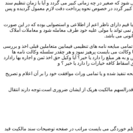
ود که صغیر در چه زمانی کبیر می گردد و آیا با زمان تنظیم سند
لک کبیر گردد در خصوص نحوه پرداخت دقت لازم معمول گردیده و پس
 یا قیم دارای ناظر اعم از اطلاعی و استصوابی بوده که در این صورت
نمی تواند با مولی علیه خود طرف معامله شود و معاملات املاک
نونی می باشد.
مامی مبایعه نامه های تنظیمی فیمابین متعاملین قبلی اخذ و بررسی
 با وکالت می بایست پرهیز نمود و هر چقدر سلسله وکالت نامه ها
ر مبلغ را دارد یا خیر؟ آیا وکیل حق اخذ ثمن و اجاره بها رادارد
ق اسقاط کافه خیارات را دارد یا خیر ؟ و
تنفیذ شده و یا تمامی وراث موافقت خود را بر آن اعلام و تصریح
قدرالسهم مالکیت هریک از ایشان ضروری است.توجه دارند انتقال
 قلم خوردگی می بایست مراتب در صفحه توضیحات سند مالکیت قید