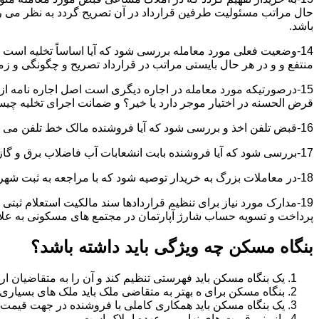
حال مراتب مسئولیت طرفین قرارداد در آن تصریح گردد به نظر می
باشد.
14-وضعیت فعلی مورد معامله بررسی شود که آیا اساساً تخلیه است 
منتفع و و در هر حال بایستی مراتب در قرارداد تصریح و چگونگی و زم
15-درصورتیکه مورد معامله در اجاره دیگری است اصل اجاره نامه ا
قرض الحسنه در اختیار موجر دارد یا خیر؟ و ضمانت اجرای تخلیه چی
16-قبض تلفن اخذ و بررسی شود که آیا فروشنده مالک خط تلفن می باشد یا خیر؟
17-بررسی شود که آیا فروشنده بابت انشعابات آب فاضلاب برق و گاز بدهکاری دارد یاخیر؟
18-در معاملات بزرگ به خریدار توصیه شود که با مراجعه به ثبت شهرداری و صحت ادعاهای فروشنده را بررسی کند.
19-مدارک مورد نیاز برای تنظیم قراردادها سند مالکیت استعلام 
پرداخت و تسویه حساب شارژ آپارتمان در مجتمع های مسکونی به عل
بنگاه مسکن چه ویژگی باید داشته باشد؟
یک بنگاه مسکن باید فهرستی تنظیم کند و آن را به متقاضیان ارا
بنگاه مسکن برای ه بهتر به متقاضی ملک باید ملک های بسیاری 
یک بنگاه مسکن باید همکاری کاملی با فروشنده در جهت قیمت
بازبینی قیمت های نهایی بر عهده املاک است