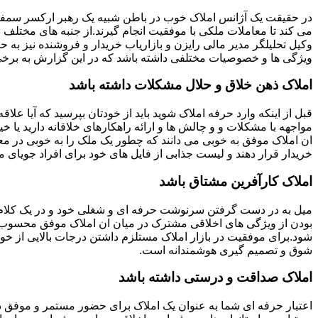
در حقیقت یک آژانس املاک خوب در باطن شبیه یک رهبر ارکسر سمفون
می کند تا معاملات ملکی با موفقیت انجام گیرند.از جنبه های مختلف د
وکیل تحلیلگر مدیر مالی رایزن و بازاریاب خریدار و فروشنده نیز به ح
ویژگی ها و خصوصیات مختلفی داشته باشد که در این گزارش به برخی ا
املاک ذهن خلاق و حلال مشکلات داشته باشد
قبل از اینکه وارد حرفه املاک شوید باید از خودتان بپرسید که آیا علاقه
مواجهه با مشکلات و و چالش ها و ارائه راهکارهای خلاقانه دارید یا خی
ان املاک موفق به خوبی می دانند که چطور یک ملک را به خوبی در م
خریدار قرار دهند و لیست جذابی از فایل های خود برای افراد جویای مل
املاک کارآفرین مشتاق باشد
میل به در دست گرفتن سرنوشت حرفه ای و شغلی خود و در یک کلام
بودن از ویژگی های اخلاقی مشترک در میان ان املاک موفق محسوب
شود.برای موفقیت در بازار املاک مستلزم داشتن درجات بالایی از خودا
شوق و تصمیم گیری هوشمندانه است.
املاک صداقت و درستی داشته باشد
اعتبار حرفه ای شما به عنوان یک املاک برای حضور مستمر و موفق در