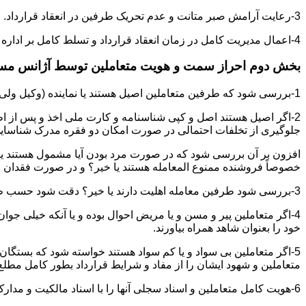
3-رعایت آرامش صبر متانت و عدم تحریک طرفین در انعقاد قرارداد.
4-اعمال مدیریت کامل در زمان انعقاد قرارداد و تسلط کامل بر اداره بحث و مذاکره ضمن هوشیاری و سرعت انتقال بالا.
بخش دوم احراز سمت و هویت متعاملین توسط آژانس م
1-بررسی شود که طرفین متعاملین اصیل هستند یا نماینده (وکیل ولی قیم وصی)
2-اگر اصیل هستند اصل و کپی شناسنامه و کارت ملی اخذ و پس از ا
جلوگیری از تخلفات احتمالی در صورت امکان دو فقره مدرک شناسای
افزون بر آن بررسی شود که در صورت مرد بودن آیا مشمول هستند یا خیر
خصوصاً فروشنده ممنوع المعامله هستند یا خیر؟ و در صورت فقدان موا
3-بررسی شود طرفین معامله اهلیت دارند یا خیر؟ دقت شود حسب ظاهر سفیه و مجنون نباشند.
4-اگر متعاملین پیر و مسن و یا مریض احوال بوده و یا آنکه خیلی جو
خود را بعنوان شاهد همراه بیاورند.
5-اگر متعاملین بی سواد و یا کم سواد هستند خواسته شود که بستگان و 
متعاملین و شهود ایشان را از مفاد و شرایط قرارداد بطور کامل مطلع 
6-هویت کامل متعاملین و اسناد سجلی آنها را با اسناد مالکیت و مدارک ارائه شده تطبیق نمائید.