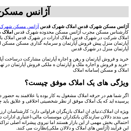
آژانس مسکن
آژانس مسکن شهرک قدس
املاک شهرک قدس
آژانس مسکن شهرک
کارشناس مسکن مجرب آژانس مسکن محدوده شهرک قدس
املاک 
املاک شرکت در شهرک قدس املاک ادارات در شهرک قدس املاک با نر
آپارتمان منزل پیش فروش آپارتمان و سرمایه گذاری مسکن مسکن 
آپارتمان منزل در شهرک قدس
خرید و فروش آپارتمان و رهن و اجاره آپارتمان مشارکت درساخت آپار
·خرید و فروش و اجاره ملک و آپارتمان ه ملکی فروش آپارتمان در تهران
املاک و مسکن |سامانه املاک
ویژگی های یک املاک موفق چیست؟
اگر شما هم در حرفه املاک مشغول به کار بوده یا علاقمند به حضور در
پرسیده اید که یک املاک موفق از نظر شخصیتی اخلاقی و علایق باید 
ویژه ان املاک:دنیای ان املاک بازیگران فراوانی دارد؛ کارشناسان ارز
می بندند دلالان سازندگان بانکداران موسسات مالی-اعتباری ادارات 
احتمالی بخش مهمی از این بازار هستند اما نیروی پیشرانه اصلی تراک
این فرآیند (آژانس های املاک و دلالان ملکی)نظارت می کنند.