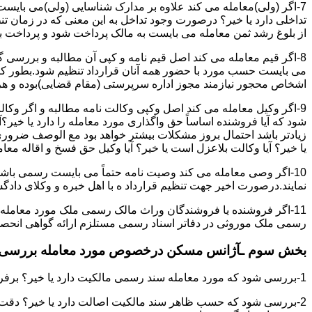
7-اگر (ولی)معامله می کند علاوه بر مدارک شناسایی (ولی)می بایس
تداخلی دارد یا خیر؟ درصورت وجود تداخل به این معنی که در زمان 
از بلوغ رشد ثمن معامله می بایست به مالک پرداخت شود و پرداخت به 
8-اگر قیم معامله می کند اصل قیم نامه و کپی آن مطالبه و بررسی گر
می بایست حسب مورد با حضور همه آنان قرارداد تنظیم شود.بطور کلی 
اشخاص محجور نیازمند مجوز اداره سرپرستی (مقام قضایی)بوده و هرگو
9-اگر وکیل معامله می کند اصل وکپی وکالت نامه مطالبه و اگر وکا
شود که آیا فروشنده اساساً حق واگذاری مورد معامله را دارد یا خیر؟آ
زیادتر باشد احتمال بروز مشکلات بیشتر خواهد بود مع الوصف ضروری ا
یا خیر؟ آیا وکالت بلاعزل است یا خیر؟ آیا وکیل حق فسخ و اقاله معامله
10-اگر وصی معامله می کند وصیت نامه حتماً می بایست رسمی باشد
نمایند.درصورت اخیر جهت تنظیم قرارداد ه با اهل خبره و وکلای د
11-اگر فروشنده یا فروشندگان وراث مالک رسمی ملک مورد معامله
رسمی ملک موروثی در دفاتر اسناد رسمی مستلزم ارائه گواهی انحصار 
بخش سوم ـآژانس مسکن درخصوص مورد معامله بررسی ن
1-بررسی شود که مورد معامله سند رسمی مالکیت دارد یا خیر؟ برفرض که پاسخ مثبت باشد:
2-بررسی شود که حسب ظاهر سند مالکیت اصالت دارد یا خیر؟ دقت 