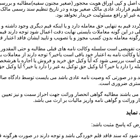
ت اصل و کپی اوراق هویت محجور (صغیر مجنون سفیه)مطالبه و بررسی ش
تنظیم قرارداد عادی مالک صغیر بوده و در تاریخ تنظیم سند رسمی ما
غیر او رافع مسئولیت خریدار نخواهد بود.
دد قیم به تنهایی حق معامله دارد و یا اینکه قیم دیگری وجود داشته و
در این گونه معاملات بایستی نهایت دقت اعمال شود توجه دارند قیم 
نه معامله بدون کسب مجوز و یا تصویب و تایید ایشان فاقد اعتبار قا
لت تفویضی است سلسله وکالت نامه های قبلی مطالبه و حتی المقدور ت
یا وکالت نامه به اعتبار خود باقی است یاخیر؟ توجه دارند از معاملات
ست بررسی شود که آیا وکیل حق خرید و فروش یا اجاره با هرشخص و به ه
 را دارد یا خیر؟ آیا وکیل حق توکیل به غیر را دارد یا خیر؟ آیا وکیل ح
.و در صورتی که وصیت نامه عادی باشد می بایست توسط دادگاه صالحه 
ادگستری ضروری است.
 می باشند مطالبه گواهی انحصار وراثت جهت احراز سمت و نیز تعیین 
وراثت و گواهی نامه واریز مالیات بر ارث می باشد.
ماید
شود که سند فاقد قلم خوردگی باشد و توجه دارند در صورت هرگونه