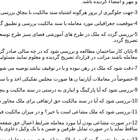
و مهر و امضاء گردیده باشد.
3-جهت جلوگیری از بروز هرگونه اشتباه سند مالکیت با بنچاق بررسی و تطبیق گردد.
4-موقعیت جغرافیایی مورد معامله با سند مالکیت بررسی و تطبیق گردد.
5-بررسی گردد که ملک در طرح های آموزشی فضای سبز طرح توسعه معابر
تصریح گردد.
6-پایان کار ساختمان مطالعه و بررسی شود که در چه سالی صادر گردی
معامله باشند مراتب در قرارداد تصریح گردیده و معلوم نمایند مسئول
7-دقت شود که ملک در رهن نبوده و یا در توقیف نباشد.توصیه می شود از تنظیم معاملات املاکی که توقیف می باشند خودداری نموده و انجام معامله را منوط به رفع توقیف و فک رهن نمائید.
8-خصوصاً در معاملات آپارتما ن ها صورت مجلس تفکیکی اخذ و با سند مالکیت و بنچاق تطبیق گردد.
9-بررسی شود که آیا پارکینگ و انباری به درستی در سند مالکیت و بنچاق قید گردیده و با صورت مجلس تفکیکی انطباق دارد یا خیر؟
10-بررسی شود که آیا در سند مالکیت حق ارتفاقی برای ملک مجاور در نظر گرفته شده یاخیر؟
11-بررسی شود که ملک مشاعی است یا خیر؟ و در میزان مالکیت فروشنده دقت خاصی اعمال گردد.
12-در صورت مشاعی بودن آیا مورد معامله شرایط اعمال حق شفعه ر
ساقط نماید یا در صورت تمایل طرفین و ضمن ه با یک وکیل دعاوی یا ف
13-به خریدار تفهیم گردد که در املاک مشاعی قبض مورد معامله م