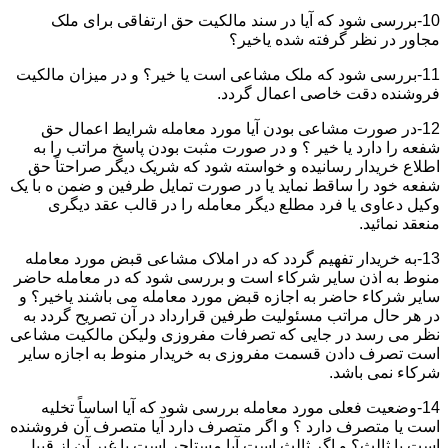
10-بررسی شود که آیا در سند مالکیت حق ارتفاقی برای ملک
مجاور در نظر گرفته شده یاخیر؟
11-بررسی شود که ملک مشاعی است یا خیر؟ و در میزان مالکیت
فروشنده دقت خاصی اعمال گردد.
12-در صورت مشاعی بودن آیا مورد معامله شرایط اعمال حق
شفعه را دارد یا خیر ؟ و در صورت مثبت بودن پاسخ مراتب را به
اطلاع خریدار رسانیده و خواسته شود که شریک دیگر صراحتاً حق
شفعه خود را ساقط نماید یا در صورت تمایل طرفین و ضمن ه با یک
وکیل دعاوی یا فرد مطلع دیگر معامله را در قالب عقد دیگری
منعقد نمائید.
13-به خریدار تفهیم گردد که در املاک مشاعی قبض مورد معامله
منوط به اذن سایر شرکاء است و بررسی شود که در معامله حاضر
سایر شرکاء حاضر به اجازه قبض مورد معامله می باشند یاخیر؟ و
در هر حال مراتب مسئولیت طرفین قرارداد در آن تصریح گردد به
نظر می رسد در جایی که تصرفات مفروزی ولیکن مالکیت مشاعی
است تصرف دادن قسمت مفروزی به خریدار منوط به اجازه سایر
شرکاء نمی باشد.
14-وضعیت فعلی مورد معامله بررسی شود که آیا اساساً تخلیه
است یا متصرف دارد ؟ و اگر متصرف دارد آیا متصرف آن فروشنده
است یا ثالث؟ و اگر ثالث است آیا مستاجر است یا غیر آن از قبیل