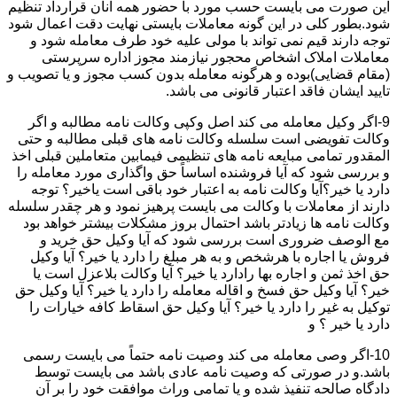
این صورت می بایست حسب مورد با حضور همه آنان قرارداد تنظیم
شود.بطور کلی در این گونه معاملات بایستی نهایت دقت اعمال شود
توجه دارند قیم نمی تواند با مولی علیه خود طرف معامله شود و
معاملات املاک اشخاص محجور نیازمند مجوز اداره سرپرستی
(مقام قضایی)بوده و هرگونه معامله بدون کسب مجوز و یا تصویب و
تایید ایشان فاقد اعتبار قانونی می باشد.
9-اگر وکیل معامله می کند اصل وکپی وکالت نامه مطالبه و اگر
وکالت تفویضی است سلسله وکالت نامه های قبلی مطالبه و حتی
المقدور تمامی مبایعه نامه های تنظیمی فیمابین متعاملین قبلی اخذ
و بررسی شود که آیا فروشنده اساساً حق واگذاری مورد معامله را
دارد یا خیر؟آیا وکالت نامه به اعتبار خود باقی است یاخیر؟ توجه
دارند از معاملات با وکالت می بایست پرهیز نمود و هر چقدر سلسله
وکالت نامه ها زیادتر باشد احتمال بروز مشکلات بیشتر خواهد بود
مع الوصف ضروری است بررسی شود که آیا وکیل حق خرید و
فروش یا اجاره با هرشخص و به هر مبلغ را دارد یا خیر؟ آیا وکیل
حق اخذ ثمن و اجاره بها رادارد یا خیر؟ آیا وکالت بلاعزل است یا
خیر؟ آیا وکیل حق فسخ و اقاله معامله را دارد یا خیر؟ آیا وکیل حق
توکیل به غیر را دارد یا خیر؟ آیا وکیل حق اسقاط کافه خیارات را
دارد یا خیر ؟ و
10-اگر وصی معامله می کند وصیت نامه حتماً می بایست رسمی
باشد.و در صورتی که وصیت نامه عادی باشد می بایست توسط
دادگاه صالحه تنفیذ شده و یا تمامی وراث موافقت خود را بر آن