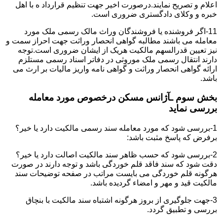
اعلام و تصریح نمایند.درصورت اخیر جهت تنظیم قرارداد ه با اهل
خبره و وکلای دادگستری ضروری است.
11-اگر فروشنده یا فروشندگان وراث مالک رسمی ملک مورد
معامله می باشند مطالبه گواهی انحصار وراثت جهت احراز سمت و
نیز تعیین قدرالسهم مالکیت هریک از ایشان ضروری است.توجه
دارند انتقال رسمی ملک موروثی در دفاتر اسناد رسمی مستلزم
ارائه گواهی انحصار وراثت و گواهی نامه واریز مالیات بر ارث می
باشد.
بخش سوم ـآژانس مسکن درخصوص مورد معامله
بررسی نماید
1-بررسی شود که مورد معامله سند رسمی مالکیت دارد یا خیر؟
برفرض که پاسخ مثبت باشد:
2-بررسی شود که حسب ظاهر سند مالکیت اصالت دارد یا خیر؟
دقت شود که سند فاقد قلم خوردگی باشد و توجه دارند در صورت
هرگونه قلم خوردگی می بایست مراتب در صفحه توضیحات سند
مالکیت قید و مهر و امضاء گردیده باشد.
3-جهت جلوگیری از بروز هرگونه اشتباه سند مالکیت با بنچاق
بررسی و تطبیق گردد.