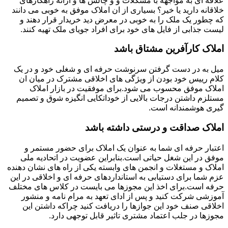
علاقه ای به مواجهه با مشکلات و و چالش ها و ارائه راهکارهای
خلاقانه دارید یا خیر؟ بسیاری از ان املاک موفق به خوبی می دانند
که چطور یک ملک را به خوبی در معرض دید خریدار قرار دهند و
لیست جذابی از فایل های خود برای افراد جویای ملک تهیه کنند.
املاک کارآفرین مشتاق باشد
میل به در دست گرفتن سرنوشت حرفه ای و شغلی خود و در یک
کلام رییس خود بودن از ویژگی های اخلاقی مشترک در میان ان
املاک موفق محسوب می شود.برای موفقیت در بازار املاک
مستلزم داشتن درجات بالایی از خوداتکایی انگیزه شوق و تصمیم
گیری هوشمندانه است.
املاک صداقت و درستی داشته باشد
اعتبار حرفه ای شما به عنوان یک املاک برای حضور مستمر و
موفق در این شغل حیاتی است.بنابراین عضویت در اتحادیه ملی
املاک و مستغلات و انجمن های وابسته یکی از راه های نشان دهنده
عزم شما برای دستیابی به استانداردهای حرفه ای و اخلاقی در این
حرفه است.برای اخذ این مجوزها می بایست در کلاس های مختلف
آموزشی شرکت کنید و پس از ادای تعهد به مرام نامه و منشور
اخلاقی صنف خود این جوازها را دریافت کنید چراکه داشتن این
مجوزها در جلب اعتماد مشتری تاثیر قابل توجهی دارد.