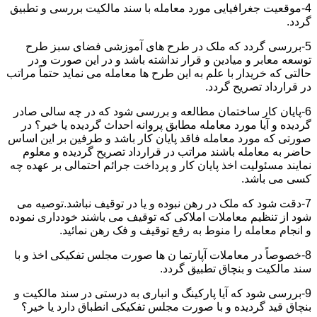
4-موقعیت جغرافیایی مورد معامله با سند مالکیت بررسی و تطبیق
گردد.
5-بررسی گردد که ملک در طرح های آموزشی فضای سبز طرح
توسعه معابر و میادین و قرار نداشته باشد و در این صورت و در
حالتی که خریدار با علم به این طرح ها معامله می نماید حتماً مراتب
در قرارداد تصریح گردد.
6-پایان کار ساختمان مطالعه و بررسی شود که در چه سالی صادر
گردیده و آیا مورد معامله مطابق پروانه احداث گردیده یا خیر؟ در
صورتی که مورد معامله فاقد پایان کار باشد و طرفین بر این اساس
حاضر به معامله باشند مراتب در قرارداد تصریح گردیده و معلوم
نمایند مسئولیت اخذ پایان کار و پرداخت جرائم احتمالی بر عهده چه
کسی می باشد.
7-دقت شود که ملک در رهن نبوده و یا در توقیف نباشد.توصیه می
شود از تنظیم معاملات املاکی که توقیف می باشند خودداری نموده
و انجام معامله را منوط به رفع توقیف و فک رهن نمائید.
8-خصوصاً در معاملات آپارتما ن ها صورت مجلس تفکیکی اخذ و با
سند مالکیت و بنچاق تطبیق گردد.
9-بررسی شود که آیا پارکینگ و انباری به درستی در سند مالکیت و
بنچاق قید گردیده و با صورت مجلس تفکیکی انطباق دارد یا خیر؟