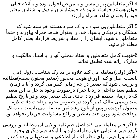
4-اگر متعاملین پیر و مسن و یا مریض احوال بوده و یا آنکه خیلی
جوان هستند خواسته شود که خویشاوندان نزدیک و آشنایان معتبر
خود را بعنوان شاهد همراه بیاورند.
5-اگر متعاملین بی سواد و یا کم سواد هستند خواسته شود که
بستگان و نزدیکان باسواد خود را بعنوان شاهد همراه بیاورند و حتماً
متعاملین و شهود ایشان را از مفاد و شرایط قرارداد بطور کامل
مطلع فرمائید.
6-هویت کامل متعاملین و اسناد سجلی آنها را با اسناد مالکیت و
مدارک ارائه شده تطبیق نمائید.
7-اگر (ولی)معامله می کند علاوه بر مدارک شناسایی (ولی)می
بایست اصل و کپی اوراق هویت محجور (صغیر مجنون سفیه)مطالبه
و بررسی شود که صغیر در چه زمانی کبیر می گردد و آیا با زمان
تنظیم سند تداخلی دارد یا خیر؟ درصورت وجود تداخل به این معنی
که در زمان تنظیم قرارداد عادی مالک صغیر بوده و در تاریخ تنظیم
سند رسمی مالک کبیر گردد در خصوص نحوه پرداخت دقت لازم
معمول گردیده و پس از بلوغ رشد ثمن معامله می بایست به مالک
پرداخت شود و پرداخت به غیر او رافع مسئولیت خریدار نخواهد بود.
8-اگر قیم معامله می کند اصل قیم نامه و کپی آن مطالبه و بررسی
گردد قیم به تنهایی حق معامله دارد و یا اینکه قیم دیگری وجود
داشته و یا قیم دارای ناظر اعم از اطلاعی و استصوابی بوده که در