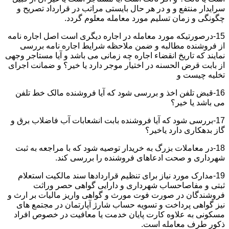
سرایدار منتفع و و در هر حال بایستی مراتب در قرارداد تصریح و
چگونگی و زمان تسلیم مورد معامله معلوم گردد.
15-درصورتیکه مورد معامله در اجاره دیگری است اصل اجاره نامه
از فروشنده مطالبه و ضمن ملاحظه شرایط اجاره نامه بررسی
نمایند که تاریخ انقضاء اجاره چه زمانی می باشد و آیا مستاجر وجهی
از بابت قرض الحسنه در اختیار موجر دارد یا خیر؟ و ضمانت اجرای
تخلیه چیست و
16-قبض تلفن اخذ و بررسی شود که آیا فروشنده مالک خط تلفن
می باشد یا خیر؟
17-بررسی شود که آیا فروشنده بابت انشعابات آب فاضلاب برق و
گاز بدهکاری دارد یاخیر؟
18-در معاملات بزرگ به خریدار توصیه شود که با مراجعه به ثبت
شهرداری و صحت ادعاهای فروشنده را بررسی کند.
19-مدارک مورد نیاز برای تنظیم قراردادها سند مالکیت استعلام
ثبتی و مفاصاحساب شهرداری و دارایی گواهی حصر وراثت
فروشندگان در صورت فوت مورث و گواهی واریز مالیات بر ارث و
نیز گواهی پرداخت و تسویه حساب شارژ آپارتمان در مجتمع های
مسکونی به علاوه کارت پایان خدمت یا معافیت در خصوص افراد
ذکور طرف معامله است.