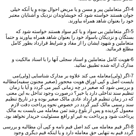
4-اگر متعاملین پیر و مسن و یا مریض احوال بوده و یا آنکه خیلی
جوان هستند خواسته شود که خویشاوندان نزدیک و آشنایان معتبر
خود را بعنوان شاهد همراه بیاورند.
5-اگر متعاملین بی سواد و یا کم سواد هستند خواسته شود که
بستگان و نزدیکان باسواد خود را بعنوان شاهد همراه بیاورند و حتماً
متعاملین و شهود ایشان را از مفاد و شرایط قرارداد بطور کامل
مطلع فرمائید.
6-هویت کامل متعاملین و اسناد سجلی آنها را با اسناد مالکیت و
مدارک ارائه شده تطبیق نمائید.
7-اگر (ولی)معامله می کند علاوه بر مدارک شناسایی (ولی)می
بایست اصل و کپی اوراق هویت محجور (صغیر مجنون سفیه)مطالبه
و بررسی شود که صغیر در چه زمانی کبیر می گردد و آیا با زمان
تنظیم سند تداخلی دارد یا خیر؟ درصورت وجود تداخل به این معنی
که در زمان تنظیم قرارداد عادی مالک صغیر بوده و در تاریخ تنظیم
سند رسمی مالک کبیر گردد در خصوص نحوه پرداخت دقت لازم
معمول گردیده و پس از بلوغ رشد ثمن معامله می بایست به مالک
پرداخت شود و پرداخت به غیر او رافع مسئولیت خریدار نخواهد بود.
8-اگر قیم معامله می کند اصل قیم نامه و کپی آن مطالبه و بررسی
گردد قیم به تنهایی حق معامله دارد و یا اینکه قیم دیگری وجود