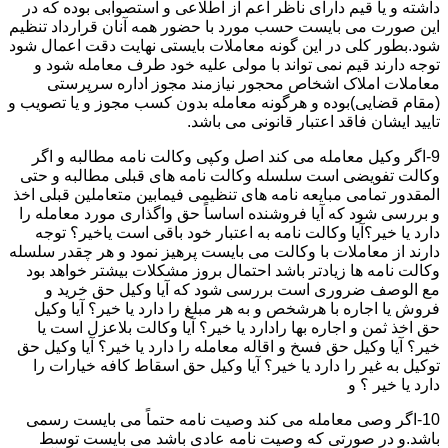
داشته و یا قیم دارای ناظر اعم از اطلاعی و استصوابی بوده که در
این صورت می بایست حسب مورد با حضور همه آنان قرارداد تنظیم
شود.بطور کلی در این گونه معاملات بایستی نهایت دقت اعمال شود
توجه دارند قیم نمی تواند با مولی علیه خود طرف معامله شود و
معاملات املاک اشخاص محجور نیازمند مجوز اداره سرپرستی
(مقام قضایی)بوده و هرگونه معامله بدون کسب مجوز و یا تصویب و
تایید ایشان فاقد اعتبار قانونی می باشد.
9-اگر وکیل معامله می کند اصل وکپی وکالت نامه مطالبه و اگر
وکالت تفویضی است سلسله وکالت نامه های قبلی مطالبه و حتی
المقدور تمامی مبایعه نامه های تنظیمی فیمابین متعاملین قبلی اخذ
و بررسی شود که آیا فروشنده اساساً حق واگذاری مورد معامله را
دارد یا خیر؟آیا وکالت نامه به اعتبار خود باقی است یاخیر؟ توجه
دارند از معاملات با وکالت می بایست پرهیز نمود و هر چقدر سلسله
وکالت نامه ها زیادتر باشد احتمال بروز مشکلات بیشتر خواهد بود
مع الوصف ضروری است بررسی شود که آیا وکیل حق خرید و
فروش یا اجاره با هرشخص و به هر مبلغ را دارد یا خیر؟ آیا وکیل
حق اخذ ثمن و اجاره بها رادارد یا خیر؟ آیا وکالت بلاعزل است یا
خیر؟ آیا وکیل حق فسخ و اقاله معامله را دارد یا خیر؟ آیا وکیل حق
توکیل به غیر را دارد یا خیر؟ آیا وکیل حق اسقاط کافه خیارات را
دارد یا خیر ؟ و
10-اگر وصی معامله می کند وصیت نامه حتماً می بایست رسمی
باشد.و در صورتی که وصیت نامه عادی باشد می بایست توسط