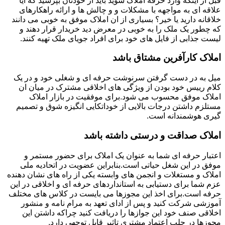
قبل از اینکه وارد حرفه املاک شوید باید از خودتان بپرسید که آیا
علاقه ای به مواجهه با مشکلات و و چالش ها و ارائه راهکارهای
خلاقانه دارید یا خیر؟ بسیاری از ان املاک موفق به خوبی می دانند
که چطور یک ملک را به خوبی در معرض دید خریدار قرار دهند و
لیست جذابی از فایل های خود برای افراد جویای ملک تهیه کنند.
املاک کارآفرین مشتاق باشد
میل به در دست گرفتن سرنوشت حرفه ای و شغلی خود و در یک
کلام رییس خود بودن از ویژگی های اخلاقی مشترک در میان ان
املاک موفق محسوب می شود.برای موفقیت در بازار املاک
مستلزم داشتن درجات بالایی از خوداتکایی انگیزه شوق و تصمیم
گیری هوشمندانه است.
املاک صداقت و درستی داشته باشد
اعتبار حرفه ای شما به عنوان یک املاک برای حضور مستمر و
موفق در این شغل حیاتی است.بنابراین عضویت در اتحادیه ملی
املاک و مستغلات و انجمن های وابسته یکی از راه های نشان دهنده
عزم شما برای دستیابی به استانداردهای حرفه ای و اخلاقی در این
حرفه است.برای اخذ این مجوزها می بایست در کلاس های مختلف
آموزشی شرکت کنید و پس از ادای تعهد به مرام نامه و منشور
اخلاقی صنف خود این جوازها را دریافت کنید چراکه داشتن این
مجوزها در جلب اعتماد مشتری تاثیر قابل توجهی دارد.