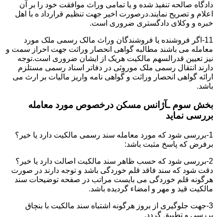
دادگاه صالحه تنفیذ شده و یا تمامی وراث موافقت خود را بر آن
اعلام و تصریح نمایند.درصورت اخیر جهت تنظیم قرارداد ه با اهل
خبره و وکلای دادگستری ضروری است.
11-اگر فروشنده یا فروشندگان وراث مالک رسمی ملک مورد
معامله می باشند مطالبه گواهی انحصار وراثت جهت احراز سمت و
نیز تعیین قدرالسهم مالکیت هریک از ایشان ضروری است.توجه
دارند انتقال رسمی ملک موروثی در دفاتر اسناد رسمی مستلزم
ارائه گواهی انحصار وراثت و گواهی نامه واریز مالیات بر ارث می
باشد.
بخش سوم ـآژانس مسکن درخصوص مورد معامله
بررسی نماید
1-بررسی شود که مورد معامله سند رسمی مالکیت دارد یا خیر؟
برفرض که پاسخ مثبت باشد:
2-بررسی شود که حسب ظاهر سند مالکیت اصالت دارد یا خیر؟
دقت شود که سند فاقد قلم خوردگی باشد و توجه دارند در صورت
هرگونه قلم خوردگی می بایست مراتب در صفحه توضیحات سند
مالکیت قید و مهر و امضاء گردیده باشد.
3-جهت جلوگیری از بروز هرگونه اشتباه سند مالکیت با بنچاق
بررسی و تطبیق گردد.