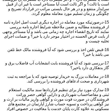
است یا ثالث؟ و اگر ثالث است آیا مستاجر است یا غیر آن از قبیل
سرایدار منتفع و و در هر حال بایستی مراتب در قرارداد تصریح و
چگونگی و زمان تسلیم مورد معامله معلوم گردد.
15-درصورتیکه مورد معامله در اجاره دیگری است اصل اجاره نامه
از فروشنده مطالبه و ضمن ملاحظه شرایط اجاره نامه بررسی
نمایند که تاریخ انقضاء اجاره چه زمانی می باشد و آیا مستاجر وجهی
از بابت قرض الحسنه در اختیار موجر دارد یا خیر؟ و ضمانت اجرای
تخلیه چیست و
16-قبض تلفن اخذ و بررسی شود که آیا فروشنده مالک خط تلفن
می باشد یا خیر؟
17-بررسی شود که آیا فروشنده بابت انشعابات آب فاضلاب برق و
گاز بدهکاری دارد یاخیر؟
18-در معاملات بزرگ به خریدار توصیه شود که با مراجعه به ثبت
شهرداری و صحت ادعاهای فروشنده را بررسی کند.
19-مدارک مورد نیاز برای تنظیم قراردادها سند مالکیت استعلام
ثبتی و مفاصاحساب شهرداری و دارایی گواهی حصر وراثت
فروشندگان در صورت فوت مورث و گواهی واریز مالیات بر ارث و
نیز گواهی پرداخت و تسویه حساب شارژ آپارتمان در مجتمع های
مسکونی به علاوه کارت پایان خدمت یا معافیت در خصوص افراد