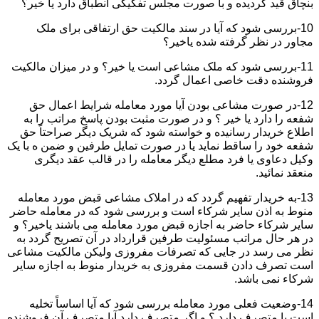
بنچاق قید گردیده و با صورت مجلس تفکیکی انطباق دارد یا خیر؟
10-بررسی شود که آیا در سند مالکیت حق ارتفاقی برای ملک
مجاور در نظر گرفته شده یاخیر؟
11-بررسی شود که ملک مشاعی است یا خیر؟ و در میزان مالکیت
فروشنده دقت خاصی اعمال گردد.
12-در صورت مشاعی بودن آیا مورد معامله شرایط اعمال حق
شفعه را دارد یا خیر ؟ و در صورت مثبت بودن پاسخ مراتب را به
اطلاع خریدار رسانیده و خواسته شود که شریک دیگر صراحتاً حق
شفعه خود را ساقط نماید یا در صورت تمایل طرفین و ضمن ه با یک
وکیل دعاوی یا فرد مطلع دیگر معامله را در قالب عقد دیگری
منعقد نمائید.
13-به خریدار تفهیم گردد که در املاک مشاعی قبض مورد معامله
منوط به اذن سایر شرکاء است و بررسی شود که در معامله حاضر
سایر شرکاء حاضر به اجازه قبض مورد معامله می باشند یاخیر؟ و
در هر حال مراتب مسئولیت طرفین قرارداد در آن تصریح گردد به
نظر می رسد در جایی که تصرفات مفروزی ولیکن مالکیت مشاعی
است تصرف دادن قسمت مفروزی به خریدار منوط به اجازه سایر
شرکاء نمی باشد.
14-وضعیت فعلی مورد معامله بررسی شود که آیا اساساً تخلیه
است یا متصرف دارد ؟ و اگر متصرف دارد آیا متصرف آن فروشنده