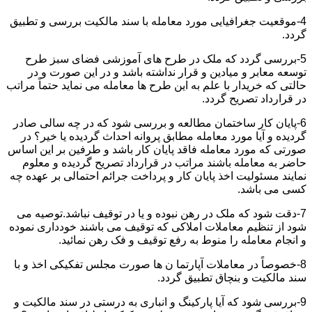
4-موقعیت جغرافیایی مورد معامله با سند مالکیت بررسی و تطبیق
گردد.
5-بررسی گردد که ملک در طرح های آموزشی فضای سبز طرح
توسعه معابر و میادین و قرار نداشته باشد و در این صورت و در
حالتی که خریدار با علم به این طرح ها معامله می نماید حتماً مراتب
در قرارداد تصریح گردد.
6-پایان کار ساختمان مطالعه و بررسی شود که در چه سالی صادر
گردیده و آیا مورد معامله مطابق پروانه احداث گردیده یا خیر؟ در
صورتی که مورد معامله فاقد پایان کار باشد و طرفین بر این اساس
حاضر به معامله باشند مراتب در قرارداد تصریح گردیده و معلوم
نمایند مسئولیت اخذ پایان کار و پرداخت جرائم احتمالی بر عهده چه
کسی می باشد.
7-دقت شود که ملک در رهن نبوده و یا در توقیف نباشد.توصیه می
شود از تنظیم معاملات املاکی که توقیف می باشند خودداری نموده
و انجام معامله را منوط به رفع توقیف و فک رهن نمائید.
8-خصوصاً در معاملات آپارتما ن ها صورت مجلس تفکیکی اخذ و با
سند مالکیت و بنچاق تطبیق گردد.
9-بررسی شود که آیا پارکینگ و انباری به درستی در سند مالکیت و