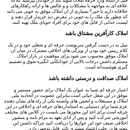
قبل از اینکه وارد حرفه املاک شوید باید از خودتان بپرسید که آیا
علاقه ای به مواجهه با مشکلات و و چالش ها و ارائه راهکارهای
خلاقانه دارید یا خیر؟ بسیاری از ان املاک موفق به خوبی می دانند
که چطور یک ملک را به خوبی در معرض دید خریدار قرار دهند و
لیست جذابی از فایل های خود برای افراد جویای ملک تهیه کنند.
املاک کارآفرین مشتاق باشد
میل به در دست گرفتن سرنوشت حرفه ای و شغلی خود و در یک
کلام رییس خود بودن از ویژگی های اخلاقی مشترک در میان ان
املاک موفق محسوب می شود.برای موفقیت در بازار املاک
مستلزم داشتن درجات بالایی از خوداتکایی انگیزه شوق و تصمیم
گیری هوشمندانه است.
املاک صداقت و درستی داشته باشد
اعتبار حرفه ای شما به عنوان یک املاک برای حضور مستمر و
موفق در این شغل حیاتی است.بنابراین عضویت در اتحادیه ملی
املاک و مستغلات و انجمن های وابسته یکی از راه های نشان دهنده
عزم شما برای دستیابی به استانداردهای حرفه ای و اخلاقی در این
حرفه است.برای اخذ این مجوزها می بایست در کلاس های مختلف
آموزشی شرکت کنید و پس از ادای تعهد به مرام نامه و منشور
اخلاقی صنف خود این جوازها را دریافت کنید چراکه داشتن این
مجوزها در جلب اعتماد مشتری تاثیر قابل توجهی دارد.