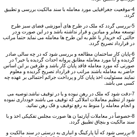
4-موقعیت جغرافیایی مورد معامله با سند مالکیت بررسی و تطبیق
گردد.
5-بررسی گردد که ملک در طرح های آموزشی فضای سبز طرح
توسعه معابر و میادین و قرار نداشته باشد و در این صورت و در
حالتی که خریدار با علم به این طرح ها معامله می نماید حتماً مراتب
در قرارداد تصریح گردد.
6-پایان کار ساختمان مطالعه و بررسی شود که در چه سالی صادر
گردیده و آیا مورد معامله مطابق پروانه احداث گردیده یا خیر؟ در
صورتی که مورد معامله فاقد پایان کار باشد و طرفین بر این اساس
حاضر به معامله باشند مراتب در قرارداد تصریح گردیده و معلوم
نمایند مسئولیت اخذ پایان کار و پرداخت جرائم احتمالی بر عهده چه
کسی می باشد.
7-دقت شود که ملک در رهن نبوده و یا در توقیف نباشد.توصیه می
شود از تنظیم معاملات املاکی که توقیف می باشند خودداری نموده
و انجام معامله را منوط به رفع توقیف و فک رهن نمائید.
8-خصوصاً در معاملات آپارتما ن ها صورت مجلس تفکیکی اخذ و با
سند مالکیت و بنچاق تطبیق گردد.
9-بررسی شود که آیا پارکینگ و انباری به درستی در سند مالکیت و