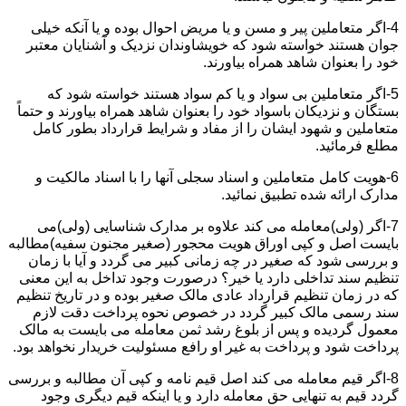
4-اگر متعاملین پیر و مسن و یا مریض احوال بوده و یا آنکه خیلی
جوان هستند خواسته شود که خویشاوندان نزدیک و آشنایان معتبر
خود را بعنوان شاهد همراه بیاورند.
5-اگر متعاملین بی سواد و یا کم سواد هستند خواسته شود که
بستگان و نزدیکان باسواد خود را بعنوان شاهد همراه بیاورند و حتماً
متعاملین و شهود ایشان را از مفاد و شرایط قرارداد بطور کامل
مطلع فرمائید.
6-هویت کامل متعاملین و اسناد سجلی آنها را با اسناد مالکیت و
مدارک ارائه شده تطبیق نمائید.
7-اگر (ولی)معامله می کند علاوه بر مدارک شناسایی (ولی)می
بایست اصل و کپی اوراق هویت محجور (صغیر مجنون سفیه)مطالبه
و بررسی شود که صغیر در چه زمانی کبیر می گردد و آیا با زمان
تنظیم سند تداخلی دارد یا خیر؟ درصورت وجود تداخل به این معنی
که در زمان تنظیم قرارداد عادی مالک صغیر بوده و در تاریخ تنظیم
سند رسمی مالک کبیر گردد در خصوص نحوه پرداخت دقت لازم
معمول گردیده و پس از بلوغ رشد ثمن معامله می بایست به مالک
پرداخت شود و پرداخت به غیر او رافع مسئولیت خریدار نخواهد بود.
8-اگر قیم معامله می کند اصل قیم نامه و کپی آن مطالبه و بررسی
گردد قیم به تنهایی حق معامله دارد و یا اینکه قیم دیگری وجود