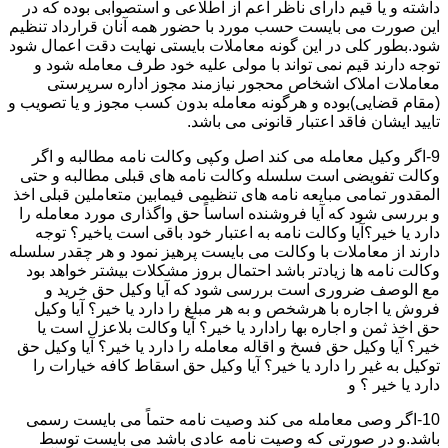
داشته و یا قیم دارای ناظر اعم از اطلاعی و استصوابی بوده که در
این صورت می بایست حسب مورد با حضور همه آنان قرارداد تنظیم
شود.بطور کلی در این گونه معاملات بایستی نهایت دقت اعمال شود
توجه دارند قیم نمی تواند با مولی علیه خود طرف معامله شود و
معاملات املاک اشخاص محجور نیازمند مجوز اداره سرپرستی
(مقام قضایی)بوده و هرگونه معامله بدون کسب مجوز و یا تصویب و
تایید ایشان فاقد اعتبار قانونی می باشد.
9-اگر وکیل معامله می کند اصل وکپی وکالت نامه مطالبه و اگر
وکالت تفویضی است سلسله وکالت نامه های قبلی مطالبه و حتی
المقدور تمامی مبایعه نامه های تنظیمی فیمابین متعاملین قبلی اخذ
و بررسی شود که آیا فروشنده اساساً حق واگذاری مورد معامله را
دارد یا خیر؟آیا وکالت نامه به اعتبار خود باقی است یاخیر؟ توجه
دارند از معاملات با وکالت می بایست پرهیز نمود و هر چقدر سلسله
وکالت نامه ها زیادتر باشد احتمال بروز مشکلات بیشتر خواهد بود
مع الوصف ضروری است بررسی شود که آیا وکیل حق خرید و
فروش یا اجاره با هرشخص و به هر مبلغ را دارد یا خیر؟ آیا وکیل
حق اخذ ثمن و اجاره بها رادارد یا خیر؟ آیا وکالت بلاعزل است یا
خیر؟ آیا وکیل حق فسخ و اقاله معامله را دارد یا خیر؟ آیا وکیل حق
توکیل به غیر را دارد یا خیر؟ آیا وکیل حق اسقاط کافه خیارات را
دارد یا خیر ؟ و
10-اگر وصی معامله می کند وصیت نامه حتماً می بایست رسمی
باشد.و در صورتی که وصیت نامه عادی باشد می بایست توسط