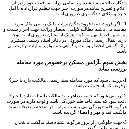
دادگاه صالحه تنفیذ شده و یا تمامی وراث موافقت خود را بر آن
اعلام و تصریح نمایند.درصورت اخیر جهت تنظیم قرارداد ه با اهل
خبره و وکلای دادگستری ضروری است.
11-اگر فروشنده یا فروشندگان وراث مالک رسمی ملک مورد
معامله می باشند مطالبه گواهی انحصار وراثت جهت احراز سمت و
نیز تعیین قدرالسهم مالکیت هریک از ایشان ضروری است.توجه
دارند انتقال رسمی ملک موروثی در دفاتر اسناد رسمی مستلزم
ارائه گواهی انحصار وراثت و گواهی نامه واریز مالیات بر ارث می
باشد.
بخش سوم ـآژانس مسکن درخصوص مورد معامله
بررسی نماید
1-بررسی شود که مورد معامله سند رسمی مالکیت دارد یا خیر؟
برفرض که پاسخ مثبت باشد:
2-بررسی شود که حسب ظاهر سند مالکیت اصالت دارد یا خیر؟
دقت شود که سند فاقد قلم خوردگی باشد و توجه دارند در صورت
هرگونه قلم خوردگی می بایست مراتب در صفحه توضیحات سند
مالکیت قید و مهر و امضاء گردیده باشد.
3-جهت جلوگیری از بروز هرگونه اشتباه سند مالکیت با بنچاق
بررسی و تطبیق گردد.