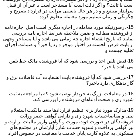
است یا ثالث؟ و اگر ثالث است آیا مستاجر است یا غیر آن از قبیل
سرایدار منتفع و و در هر حال بایستی مراتب در قرارداد تصریح و
چگونگی و زمان تسلیم مورد معامله معلوم گردد.
15-درصورتیکه مورد معامله در اجاره دیگری است اصل اجاره نامه
از فروشنده مطالبه و ضمن ملاحظه شرایط اجاره نامه بررسی
نمایند که تاریخ انقضاء اجاره چه زمانی می باشد و آیا مستاجر وجهی
از بابت قرض الحسنه در اختیار موجر دارد یا خیر؟ و ضمانت اجرای
تخلیه چیست و
16-قبض تلفن اخذ و بررسی شود که آیا فروشنده مالک خط تلفن
می باشد یا خیر؟
17-بررسی شود که آیا فروشنده بابت انشعابات آب فاضلاب برق و
گاز بدهکاری دارد یاخیر؟
18-در معاملات بزرگ به خریدار توصیه شود که با مراجعه به ثبت
شهرداری و صحت ادعاهای فروشنده را بررسی کند.
19-مدارک مورد نیاز برای تنظیم قراردادها سند مالکیت استعلام
ثبتی و مفاصاحساب شهرداری و دارایی گواهی حصر وراثت
فروشندگان در صورت فوت مورث و گواهی واریز مالیات بر ارث و
نیز گواهی پرداخت و تسویه حساب شارژ آپارتمان در مجتمع های
مسکونی به علاوه کارت پایان خدمت یا معافیت در خصوص افراد