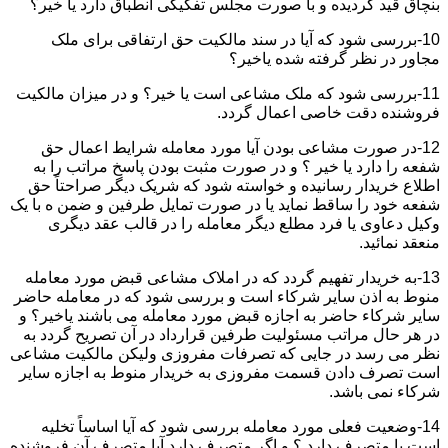
بنچاق قید گردیده و با صورت مجلس تفکیکی انطباق دارد یا خیر؟
10-بررسی شود که آیا در سند مالکیت حق ارتفاقی برای ملک
مجاور در نظر گرفته شده یاخیر؟
11-بررسی شود که ملک مشاعی است یا خیر؟ و در میزان مالکیت
فروشنده دقت خاصی اعمال گردد.
12-در صورت مشاعی بودن آیا مورد معامله شرایط اعمال حق
شفعه را دارد یا خیر ؟ و در صورت مثبت بودن پاسخ مراتب را به
اطلاع خریدار رسانیده و خواسته شود که شریک دیگر صراحتاً حق
شفعه خود را ساقط نماید یا در صورت تمایل طرفین و ضمن ه با یک
وکیل دعاوی یا فرد مطلع دیگر معامله را در قالب عقد دیگری
منعقد نمائید.
13-به خریدار تفهیم گردد که در املاک مشاعی قبض مورد معامله
منوط به اذن سایر شرکاء است و بررسی شود که در معامله حاضر
سایر شرکاء حاضر به اجازه قبض مورد معامله می باشند یاخیر؟ و
در هر حال مراتب مسئولیت طرفین قرارداد در آن تصریح گردد به
نظر می رسد در جایی که تصرفات مفروزی ولیکن مالکیت مشاعی
است تصرف دادن قسمت مفروزی به خریدار منوط به اجازه سایر
شرکاء نمی باشد.
14-وضعیت فعلی مورد معامله بررسی شود که آیا اساساً تخلیه
است یا متصرف دارد ؟ و اگر متصرف دارد آیا متصرف آن فروشنده