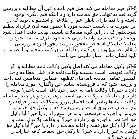
8-اگر قیم معامله می کند اصل قیم نامه و کپی آن مطالبه و بررسی
گردد قیم به تنهایی حق معامله دارد و یا اینکه قیم دیگری وجود
داشته و یا قیم دارای ناظر اعم از اطلاعی و استصوابی بوده که در
این صورت می بایست حسب مورد با حضور همه آنان قرارداد تنظیم
شود.بطور کلی در این گونه معاملات بایستی نهایت دقت اعمال شود
توجه دارند قیم نمی تواند با مولی علیه خود طرف معامله شود و
معاملات املاک اشخاص محجور نیازمند مجوز اداره سرپرستی
(مقام قضایی)بوده و هرگونه معامله بدون کسب مجوز و یا تصویب و
تایید ایشان فاقد اعتبار قانونی می باشد.
9-اگر وکیل معامله می کند اصل وکپی وکالت نامه مطالبه و اگر
وکالت تفویضی است سلسله وکالت نامه های قبلی مطالبه و حتی
المقدور تمامی مبایعه نامه های تنظیمی فیمابین متعاملین قبلی اخذ
و بررسی شود که آیا فروشنده اساساً حق واگذاری مورد معامله را
دارد یا خیر؟آیا وکالت نامه به اعتبار خود باقی است یاخیر؟ توجه
دارند از معاملات با وکالت می بایست پرهیز نمود و هر چقدر سلسله
وکالت نامه ها زیادتر باشد احتمال بروز مشکلات بیشتر خواهد بود
مع الوصف ضروری است بررسی شود که آیا وکیل حق خرید و
فروش یا اجاره با هرشخص و به هر مبلغ را دارد یا خیر؟ آیا وکیل
حق اخذ ثمن و اجاره بها رادارد یا خیر؟ آیا وکالت بلاعزل است یا
خیر؟ آیا وکیل حق فسخ و اقاله معامله را دارد یا خیر؟ آیا وکیل حق
توکیل به غیر را دارد یا خیر؟ آیا وکیل حق اسقاط کافه خیارات را
دارد یا خیر ؟ و