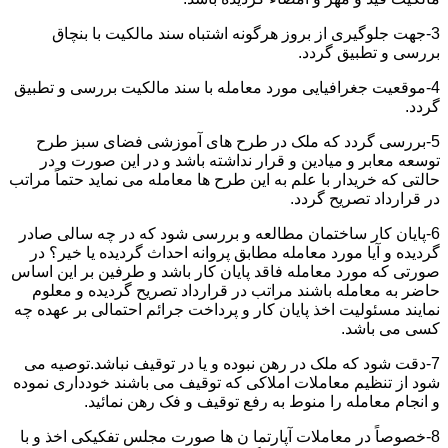
3-جهت جلوگیری از بروز هرگونه اشتباه سند مالکیت با بنچاق
بررسی و تطبیق گردد.
4-موقعیت جغرافیایی مورد معامله با سند مالکیت بررسی و تطبیق
گردد.
5-بررسی گردد که ملک در طرح های آموزشی فضای سبز طرح
توسعه معابر و میادین و قرار نداشته باشد و در این صورت و در
حالتی که خریدار با علم به این طرح ها معامله می نماید حتماً مراتب
در قرارداد تصریح گردد.
6-پایان کار ساختمان مطالعه و بررسی شود که در چه سالی صادر
گردیده و آیا مورد معامله مطابق پروانه احداث گردیده یا خیر؟ در
صورتی که مورد معامله فاقد پایان کار باشد و طرفین بر این اساس
حاضر به معامله باشند مراتب در قرارداد تصریح گردیده و معلوم
نمایند مسئولیت اخذ پایان کار و پرداخت جرائم احتمالی بر عهده چه
کسی می باشد.
7-دقت شود که ملک در رهن نبوده و یا در توقیف نباشد.توصیه می
شود از تنظیم معاملات املاکی که توقیف می باشند خودداری نموده
و انجام معامله را منوط به رفع توقیف و فک رهن نمائید.
8-خصوصاً در معاملات آپارتما ن ها صورت مجلس تفکیکی اخذ و با