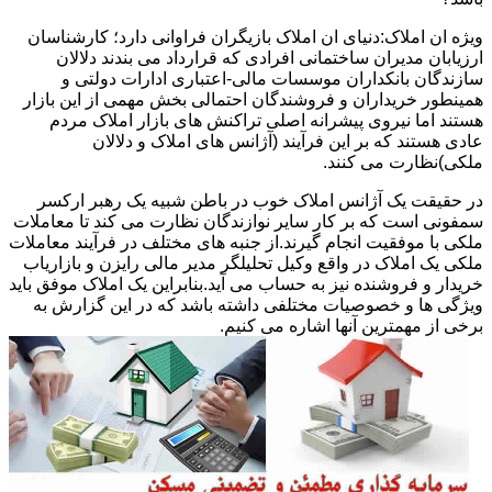
ویژه ان املاک:دنیای ان املاک بازیگران فراوانی دارد؛ کارشناسان
ارزیابان مدیران ساختمانی افرادی که قرارداد می بندند دلالان
سازندگان بانکداران موسسات مالی-اعتباری ادارات دولتی و
همینطور خریداران و فروشندگان احتمالی بخش مهمی از این بازار
هستند اما نیروی پیشرانه اصلی تراکنش های بازار املاک مردم
عادی هستند که بر این فرآیند (آژانس های املاک و دلالان
ملکی)نظارت می کنند.
در حقیقت یک آژانس املاک خوب در باطن شبیه یک رهبر ارکسر
سمفونی است که بر کار سایر نوازندگان نظارت می کند تا معاملات
ملکی با موفقیت انجام گیرند.از جنبه های مختلف در فرآیند معاملات
ملکی یک املاک در واقع وکیل تحلیلگر مدیر مالی رایزن و بازاریاب
خریدار و فروشنده نیز به حساب می آید.بنابراین یک املاک موفق باید
ویژگی ها و خصوصیات مختلفی داشته باشد که در این گزارش به
برخی از مهمترین آنها اشاره می کنیم.