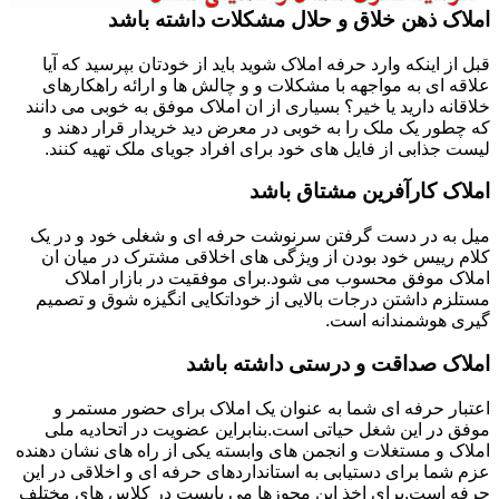
املاک ذهن خلاق و حلال مشکلات داشته باشد
قبل از اینکه وارد حرفه املاک شوید باید از خودتان بپرسید که آیا
علاقه ای به مواجهه با مشکلات و و چالش ها و ارائه راهکارهای
خلاقانه دارید یا خیر؟ بسیاری از ان املاک موفق به خوبی می دانند
که چطور یک ملک را به خوبی در معرض دید خریدار قرار دهند و
لیست جذابی از فایل های خود برای افراد جویای ملک تهیه کنند.
املاک کارآفرین مشتاق باشد
میل به در دست گرفتن سرنوشت حرفه ای و شغلی خود و در یک
کلام رییس خود بودن از ویژگی های اخلاقی مشترک در میان ان
املاک موفق محسوب می شود.برای موفقیت در بازار املاک
مستلزم داشتن درجات بالایی از خوداتکایی انگیزه شوق و تصمیم
گیری هوشمندانه است.
املاک صداقت و درستی داشته باشد
اعتبار حرفه ای شما به عنوان یک املاک برای حضور مستمر و
موفق در این شغل حیاتی است.بنابراین عضویت در اتحادیه ملی
املاک و مستغلات و انجمن های وابسته یکی از راه های نشان دهنده
عزم شما برای دستیابی به استانداردهای حرفه ای و اخلاقی در این
حرفه است.برای اخذ این مجوزها می بایست در کلاس های مختلف