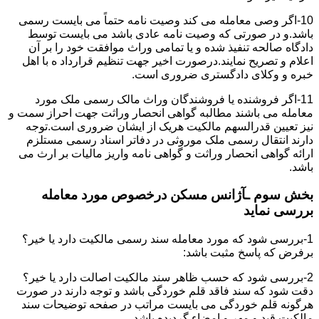
10-اگر وصی معامله می کند وصیت نامه حتماً می بایست رسمی
باشد.و در صورتی که وصیت نامه عادی باشد می بایست توسط
دادگاه صالحه تنفیذ شده و یا تمامی وراث موافقت خود را بر آن
اعلام و تصریح نمایند.درصورت اخیر جهت تنظیم قرارداد ه با اهل
خبره و وکلای دادگستری ضروری است.
11-اگر فروشنده یا فروشندگان وراث مالک رسمی ملک مورد
معامله می باشند مطالبه گواهی انحصار وراثت جهت احراز سمت و
نیز تعیین قدرالسهم مالکیت هریک از ایشان ضروری است.توجه
دارند انتقال رسمی ملک موروثی در دفاتر اسناد رسمی مستلزم
ارائه گواهی انحصار وراثت و گواهی نامه واریز مالیات بر ارث می
باشد.
بخش سوم ـآژانس مسکن درخصوص مورد معامله
بررسی نماید
1-بررسی شود که مورد معامله سند رسمی مالکیت دارد یا خیر؟
برفرض که پاسخ مثبت باشد:
2-بررسی شود که حسب ظاهر سند مالکیت اصالت دارد یا خیر؟
دقت شود که سند فاقد قلم خوردگی باشد و توجه دارند در صورت
هرگونه قلم خوردگی می بایست مراتب در صفحه توضیحات سند
مالکیت قید و مهر و امضاء گردیده باشد.