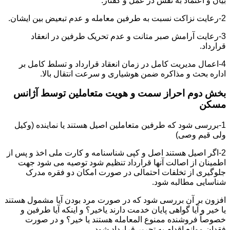
بیان و اعتماد به نفس در عمل و گفتار.
2-رعایت نزاکت نسبت به طرفین معامله و عدم تبعیض بین ایشان.
3-رعایت آرامش صبر متانت و عدم تحریک طرفین در انعقاد
قرارداد.
4-اعمال مدیریت کامل در زمان انعقاد قرارداد و تسلط کامل بر
اداره بحث و مذاکره ضمن هوشیاری و سرعت انتقال بالا.
بخش دوم احراز سمت و هویت متعاملین توسط آژانس
مسکن
1-بررسی شود که طرفین متعاملین اصیل هستند یا نماینده (وکیل
ولی قیم وصی)
2-اگر اصیل هستند اصل و کپی شناسنامه و کارت ملی اخذ و پس از
اطمینان از اصالت آنها قرارداد تنظیم شود توصیه می شود جهت
جلوگیری از تخلفات احتمالی در صورت امکان دو فقره مدرک
شناسایی مطالبه شود.
افزون بر آن بررسی شود که در صورت مرد بودن آیا مشمول هستند
یا خیر و آیا گواهی پایان خدمت دارند یاخیر؟ و اینکه آیا طرفین و
خصوصاً فروشنده ممنوع المعامله هستند یا خیر؟ و در صورت
فقدان موانع اقدام به تحریر قرارداد شود.