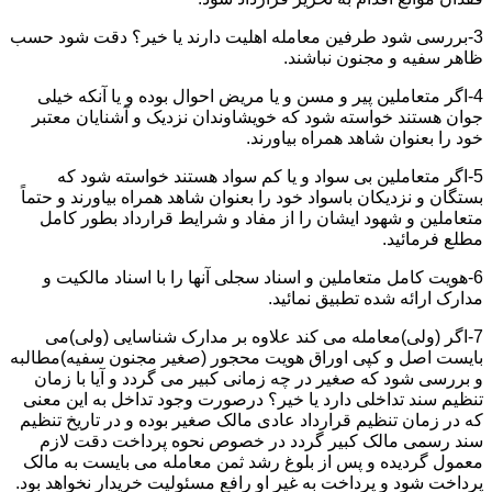
3-بررسی شود طرفین معامله اهلیت دارند یا خیر؟ دقت شود حسب
ظاهر سفیه و مجنون نباشند.
4-اگر متعاملین پیر و مسن و یا مریض احوال بوده و یا آنکه خیلی
جوان هستند خواسته شود که خویشاوندان نزدیک و آشنایان معتبر
خود را بعنوان شاهد همراه بیاورند.
5-اگر متعاملین بی سواد و یا کم سواد هستند خواسته شود که
بستگان و نزدیکان باسواد خود را بعنوان شاهد همراه بیاورند و حتماً
متعاملین و شهود ایشان را از مفاد و شرایط قرارداد بطور کامل
مطلع فرمائید.
6-هویت کامل متعاملین و اسناد سجلی آنها را با اسناد مالکیت و
مدارک ارائه شده تطبیق نمائید.
7-اگر (ولی)معامله می کند علاوه بر مدارک شناسایی (ولی)می
بایست اصل و کپی اوراق هویت محجور (صغیر مجنون سفیه)مطالبه
و بررسی شود که صغیر در چه زمانی کبیر می گردد و آیا با زمان
تنظیم سند تداخلی دارد یا خیر؟ درصورت وجود تداخل به این معنی
که در زمان تنظیم قرارداد عادی مالک صغیر بوده و در تاریخ تنظیم
سند رسمی مالک کبیر گردد در خصوص نحوه پرداخت دقت لازم
معمول گردیده و پس از بلوغ رشد ثمن معامله می بایست به مالک
پرداخت شود و پرداخت به غیر او رافع مسئولیت خریدار نخواهد بود.