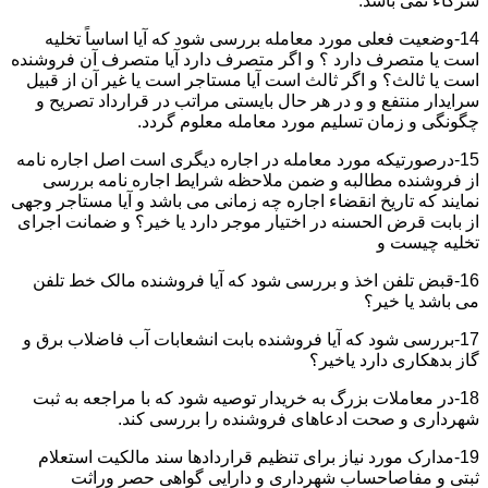
شرکاء نمی باشد.
14-وضعیت فعلی مورد معامله بررسی شود که آیا اساساً تخلیه
است یا متصرف دارد ؟ و اگر متصرف دارد آیا متصرف آن فروشنده
است یا ثالث؟ و اگر ثالث است آیا مستاجر است یا غیر آن از قبیل
سرایدار منتفع و و در هر حال بایستی مراتب در قرارداد تصریح و
چگونگی و زمان تسلیم مورد معامله معلوم گردد.
15-درصورتیکه مورد معامله در اجاره دیگری است اصل اجاره نامه
از فروشنده مطالبه و ضمن ملاحظه شرایط اجاره نامه بررسی
نمایند که تاریخ انقضاء اجاره چه زمانی می باشد و آیا مستاجر وجهی
از بابت قرض الحسنه در اختیار موجر دارد یا خیر؟ و ضمانت اجرای
تخلیه چیست و
16-قبض تلفن اخذ و بررسی شود که آیا فروشنده مالک خط تلفن
می باشد یا خیر؟
17-بررسی شود که آیا فروشنده بابت انشعابات آب فاضلاب برق و
گاز بدهکاری دارد یاخیر؟
18-در معاملات بزرگ به خریدار توصیه شود که با مراجعه به ثبت
شهرداری و صحت ادعاهای فروشنده را بررسی کند.
19-مدارک مورد نیاز برای تنظیم قراردادها سند مالکیت استعلام
ثبتی و مفاصاحساب شهرداری و دارایی گواهی حصر وراثت