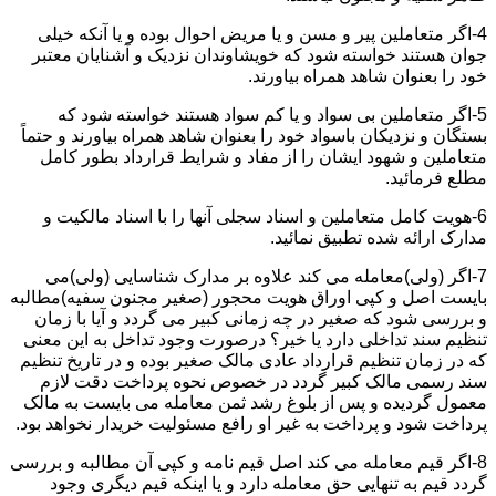
4-اگر متعاملین پیر و مسن و یا مریض احوال بوده و یا آنکه خیلی
جوان هستند خواسته شود که خویشاوندان نزدیک و آشنایان معتبر
خود را بعنوان شاهد همراه بیاورند.
5-اگر متعاملین بی سواد و یا کم سواد هستند خواسته شود که
بستگان و نزدیکان باسواد خود را بعنوان شاهد همراه بیاورند و حتماً
متعاملین و شهود ایشان را از مفاد و شرایط قرارداد بطور کامل
مطلع فرمائید.
6-هویت کامل متعاملین و اسناد سجلی آنها را با اسناد مالکیت و
مدارک ارائه شده تطبیق نمائید.
7-اگر (ولی)معامله می کند علاوه بر مدارک شناسایی (ولی)می
بایست اصل و کپی اوراق هویت محجور (صغیر مجنون سفیه)مطالبه
و بررسی شود که صغیر در چه زمانی کبیر می گردد و آیا با زمان
تنظیم سند تداخلی دارد یا خیر؟ درصورت وجود تداخل به این معنی
که در زمان تنظیم قرارداد عادی مالک صغیر بوده و در تاریخ تنظیم
سند رسمی مالک کبیر گردد در خصوص نحوه پرداخت دقت لازم
معمول گردیده و پس از بلوغ رشد ثمن معامله می بایست به مالک
پرداخت شود و پرداخت به غیر او رافع مسئولیت خریدار نخواهد بود.
8-اگر قیم معامله می کند اصل قیم نامه و کپی آن مطالبه و بررسی
گردد قیم به تنهایی حق معامله دارد و یا اینکه قیم دیگری وجود