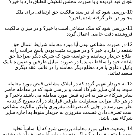
بنچاق قید گردیده و با صورت مجلس تفکیکی انطباق دارد یا خیر؟
10-بررسی شود که آیا در سند مالکیت حق ارتفاقی برای ملک
مجاور در نظر گرفته شده یاخیر؟
11-بررسی شود که ملک مشاعی است یا خیر؟ و در میزان مالکیت
فروشنده دقت خاصی اعمال گردد.
12-در صورت مشاعی بودن آیا مورد معامله شرایط اعمال حق
شفعه را دارد یا خیر ؟ و در صورت مثبت بودن پاسخ مراتب را به
اطلاع خریدار رسانیده و خواسته شود که شریک دیگر صراحتاً حق
شفعه خود را ساقط نماید یا در صورت تمایل طرفین و ضمن ه با یک
وکیل دعاوی یا فرد مطلع دیگر معامله را در قالب عقد دیگری
منعقد نمائید.
13-به خریدار تفهیم گردد که در املاک مشاعی قبض مورد معامله
منوط به اذن سایر شرکاء است و بررسی شود که در معامله حاضر
سایر شرکاء حاضر به اجازه قبض مورد معامله می باشند یاخیر؟ و
در هر حال مراتب مسئولیت طرفین قرارداد در آن تصریح گردد به
نظر می رسد در جایی که تصرفات مفروزی ولیکن مالکیت مشاعی
است تصرف دادن قسمت مفروزی به خریدار منوط به اجازه سایر
شرکاء نمی باشد.
14-وضعیت فعلی مورد معامله بررسی شود که آیا اساساً تخلیه
است یا متصرف دارد ؟ و اگر متصرف دارد آیا متصرف آن فروشنده