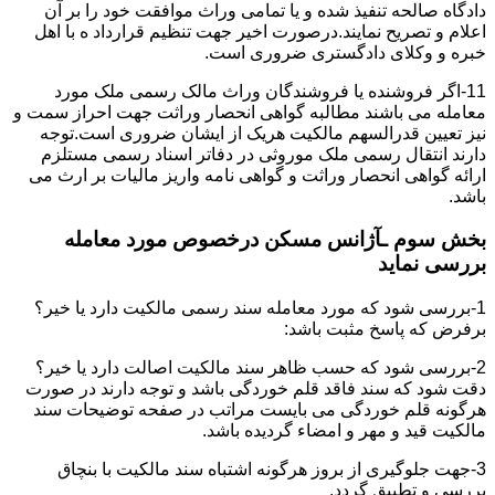
دادگاه صالحه تنفیذ شده و یا تمامی وراث موافقت خود را بر آن
اعلام و تصریح نمایند.درصورت اخیر جهت تنظیم قرارداد ه با اهل
خبره و وکلای دادگستری ضروری است.
11-اگر فروشنده یا فروشندگان وراث مالک رسمی ملک مورد
معامله می باشند مطالبه گواهی انحصار وراثت جهت احراز سمت و
نیز تعیین قدرالسهم مالکیت هریک از ایشان ضروری است.توجه
دارند انتقال رسمی ملک موروثی در دفاتر اسناد رسمی مستلزم
ارائه گواهی انحصار وراثت و گواهی نامه واریز مالیات بر ارث می
باشد.
بخش سوم ـآژانس مسکن درخصوص مورد معامله
بررسی نماید
1-بررسی شود که مورد معامله سند رسمی مالکیت دارد یا خیر؟
برفرض که پاسخ مثبت باشد:
2-بررسی شود که حسب ظاهر سند مالکیت اصالت دارد یا خیر؟
دقت شود که سند فاقد قلم خوردگی باشد و توجه دارند در صورت
هرگونه قلم خوردگی می بایست مراتب در صفحه توضیحات سند
مالکیت قید و مهر و امضاء گردیده باشد.
3-جهت جلوگیری از بروز هرگونه اشتباه سند مالکیت با بنچاق
بررسی و تطبیق گردد.