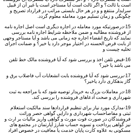
است یا ثالث؟ و اگر ثالث است آیا مستاجر است یا غیر آن از قبیل
سرایدار منتفع و و در هر حال بایستی مراتب در قرارداد تصریح و
چگونگی و زمان تسلیم مورد معامله معلوم گردد.
15-درصورتیکه مورد معامله در اجاره دیگری است اصل اجاره نامه
از فروشنده مطالبه و ضمن ملاحظه شرایط اجاره نامه بررسی
نمایند که تاریخ انقضاء اجاره چه زمانی می باشد و آیا مستاجر وجهی
از بابت قرض الحسنه در اختیار موجر دارد یا خیر؟ و ضمانت اجرای
تخلیه چیست و
16-قبض تلفن اخذ و بررسی شود که آیا فروشنده مالک خط تلفن
می باشد یا خیر؟
17-بررسی شود که آیا فروشنده بابت انشعابات آب فاضلاب برق و
گاز بدهکاری دارد یاخیر؟
18-در معاملات بزرگ به خریدار توصیه شود که با مراجعه به ثبت
شهرداری و صحت ادعاهای فروشنده را بررسی کند.
19-مدارک مورد نیاز برای تنظیم قراردادها سند مالکیت استعلام
ثبتی و مفاصاحساب شهرداری و دارایی گواهی حصر وراثت
فروشندگان در صورت فوت مورث و گواهی واریز مالیات بر ارث و
نیز گواهی پرداخت و تسویه حساب شارژ آپارتمان در مجتمع های
مسکونی به علاوه کارت پایان خدمت یا معافیت در خصوص افراد