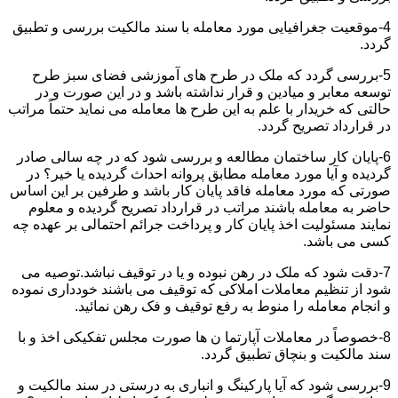
4-موقعیت جغرافیایی مورد معامله با سند مالکیت بررسی و تطبیق
گردد.
5-بررسی گردد که ملک در طرح های آموزشی فضای سبز طرح
توسعه معابر و میادین و قرار نداشته باشد و در این صورت و در
حالتی که خریدار با علم به این طرح ها معامله می نماید حتماً مراتب
در قرارداد تصریح گردد.
6-پایان کار ساختمان مطالعه و بررسی شود که در چه سالی صادر
گردیده و آیا مورد معامله مطابق پروانه احداث گردیده یا خیر؟ در
صورتی که مورد معامله فاقد پایان کار باشد و طرفین بر این اساس
حاضر به معامله باشند مراتب در قرارداد تصریح گردیده و معلوم
نمایند مسئولیت اخذ پایان کار و پرداخت جرائم احتمالی بر عهده چه
کسی می باشد.
7-دقت شود که ملک در رهن نبوده و یا در توقیف نباشد.توصیه می
شود از تنظیم معاملات املاکی که توقیف می باشند خودداری نموده
و انجام معامله را منوط به رفع توقیف و فک رهن نمائید.
8-خصوصاً در معاملات آپارتما ن ها صورت مجلس تفکیکی اخذ و با
سند مالکیت و بنچاق تطبیق گردد.
9-بررسی شود که آیا پارکینگ و انباری به درستی در سند مالکیت و