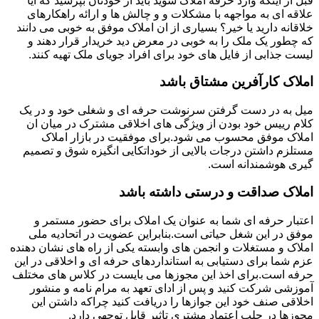
قبل از اینکه وارد حرفه املاک شوید باید از خودتان بپرسید که آیا
علاقه ای به مواجهه با مشکلات و و چالش ها و ارائه راهکارهای
خلاقانه دارید یا خیر؟ بسیاری از ان املاک موفق به خوبی می دانند
که چطور یک ملک را به خوبی در معرض دید خریدار قرار دهند و
لیست جذابی از فایل های خود برای افراد جویای ملک تهیه کنند.
املاک کارآفرین مشتاق باشد
میل به در دست گرفتن سرنوشت حرفه ای و شغلی خود و در یک
کلام رییس خود بودن از ویژگی های اخلاقی مشترک در میان ان
املاک موفق محسوب می شود.برای موفقیت در بازار املاک
مستلزم داشتن درجات بالایی از خوداتکایی انگیزه شوق و تصمیم
گیری هوشمندانه است.
املاک صداقت و درستی داشته باشد
اعتبار حرفه ای شما به عنوان یک املاک برای حضور مستمر و
موفق در این شغل حیاتی است.بنابراین عضویت در اتحادیه ملی
املاک و مستغلات و انجمن های وابسته یکی از راه های نشان دهنده
عزم شما برای دستیابی به استانداردهای حرفه ای و اخلاقی در این
حرفه است.برای اخذ این مجوزها می بایست در کلاس های مختلف
آموزشی شرکت کنید و پس از ادای تعهد به مرام نامه و منشور
اخلاقی صنف خود این جوازها را دریافت کنید چراکه داشتن این
مجوزها در جلب اعتماد مشتری تاثیر قابل توجهی دارد.