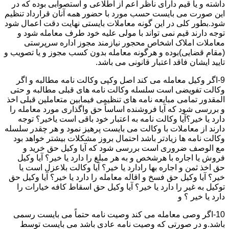
داشته و یا قیم دارای ناظر اعم از اطلاعی و استصوابی بوده که در
این صورت می بایست حسب مورد با حضور همه آنان قرارداد تنظیم
شود.بطور کلی در این گونه معاملات بایستی نهایت دقت اعمال شود
توجه دارند قیم نمی تواند با مولی علیه خود طرف معامله شود و
معاملات املاک اشخاص محجور نیازمند مجوز اداره سرپرستی
(مقام قضایی)بوده و هرگونه معامله بدون کسب مجوز و یا تصویب و
تایید ایشان فاقد اعتبار قانونی می باشد.
9-اگر وکیل معامله می کند اصل وکپی وکالت نامه مطالبه و اگر
وکالت تفویضی است سلسله وکالت نامه های قبلی مطالبه و حتی
المقدور تمامی مبایعه نامه های تنظیمی فیمابین متعاملین قبلی اخذ
و بررسی شود که آیا فروشنده اساساً حق واگذاری مورد معامله را
دارد یا خیر؟آیا وکالت نامه به اعتبار خود باقی است یاخیر؟ توجه
دارند از معاملات با وکالت می بایست پرهیز نمود و هر چقدر سلسله
وکالت نامه ها زیادتر باشد احتمال بروز مشکلات بیشتر خواهد بود
مع الوصف ضروری است بررسی شود که آیا وکیل حق خرید و
فروش یا اجاره با هرشخص و به هر مبلغ را دارد یا خیر؟ آیا وکیل
حق اخذ ثمن و اجاره بها رادارد یا خیر؟ آیا وکالت بلاعزل است یا
خیر؟ آیا وکیل حق فسخ و اقاله معامله را دارد یا خیر؟ آیا وکیل حق
توکیل به غیر را دارد یا خیر؟ آیا وکیل حق اسقاط کافه خیارات را
دارد یا خیر ؟ و
10-اگر وصی معامله می کند وصیت نامه حتماً می بایست رسمی
باشد.و در صورتی که وصیت نامه عادی باشد می بایست توسط